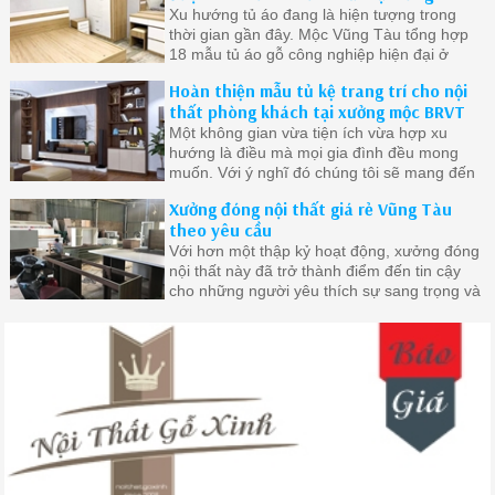
Xu hướng tủ áo đang là hiện tượng trong
thời gian gần đây. Mộc Vũng Tàu tổng hợp
18 mẫu tủ áo gỗ công nghiệp hiện đại ở
Vũng Tàu được quan tâm nhất.
Hoàn thiện mẫu tủ kệ trang trí cho nội
thất phòng khách tại xưởng mộc BRVT
Một không gian vừa tiện ích vừa hợp xu
hướng là điều mà mọi gia đình đều mong
muốn. Với ý nghĩ đó chúng tôi sẽ mang đến
cho bạn những mẫu tủ đẹp nhất chất lượng
Xưởng đóng nội thất giá rẻ Vũng Tàu
nhất
theo yêu cầu
Với hơn một thập kỷ hoạt động, xưởng đóng
nội thất này đã trở thành điểm đến tin cậy
cho những người yêu thích sự sang trọng và
đẳng cấp trong không gian sống của mình.