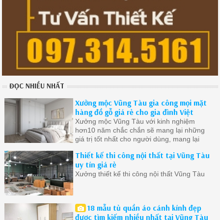
ĐỌC NHIỀU NHẤT
Xưởng mộc Vũng Tàu gia công mọi mặt
hàng đồ gỗ giá rẻ cho gia đình Việt
Xưởng mộc Vũng Tàu với kinh nghiệm
hơn10 năm chắc chắn sẽ mang lại những
giá trị tốt nhất cho người dùng, mang lại
cuộc sống tiện lợi thoải mái
Thiết kế thi công nội thất tại Vũng Tàu
uy tín giá rẻ
Xưởng thiết kế thi công nội thất Vũng Tàu
18 mẫu tủ quần áo cánh kính đẹp
được tìm kiếm nhiều nhất tại Vũng Tàu