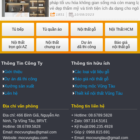
pháp tối ưu hóa không gian sống mà còn mang lạ
vẻ đẹp thẩm mỹ và tính tiện ích đa dạng cho ngôi
nhà của bạn.
1851
10/08/2023
Tủ bếp
Tủ quần áo
Nội thất gỗ
Nội Thất HCM
Nội thất
Nội thất
Dự án
Báo giá
trọn gói AZ
chung cư
đã thi công
nội thất gỗ
Thông Tin Công Ty
Thông tin hữu ích
Giới thiệu
Các loại vật liệu gỗ
Dự án đã thi công
Báo giá nội thất gỗ
Xưởng sản xuất
Xưởng mộc Vũng Tàu
Liên hệ
Thiết kế nội thất Vũng Tàu
Địa chỉ văn phòng
Thông tin liên hệ
Địa chỉ: 466 Bình Giã, Nguyễn An
+ Hotline: 08.6789.5828
Ninh, Tp Vũng Tàu, BRVT.
+ Zalo: 097.314.5161
Hotline: 08.6789.5828
+ Kỹ thuật:096.235.4928
Email: mocvungtau@gmail.com
+ Góp ý: 0968.815.691
Website: mocvungtau.com
+ Email: mocvungtau@gmail.com