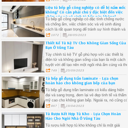
thất nói chung? Hãy liên hệ với Mộc Vũng Tàu để
Liệu tủ bếp gỗ công nghiệp có dễ bị nấm mốc
được nhân viên chúng tôi hỗ trợ tư vấn trực tiếp
không? Có cần phải chú ý đặc biệt đến việc
cho quý khách hàng.
chăm sóc và vệ sinh tủ bếp này không?
Tủ bếp gỗ công nghiệp có đặc tính chống nước
và chống ẩm, việc chăm sóc và vệ sinh đúng
cách là rất quan trọng để tránh sự hình thành và
phát triển của nấm mốc
1072
08/05/2023
Thiết Kế Tủ Kệ TV Cho Không Gian Sống Của
Bạn Ở Vũng Tàu
Tùy chỉnh tủ kệ TV gỗ phù hợp với các thiết bị
điện tử và không gian sống của bạn là một cách
tuyệt vời để tạo nên một ngôi nhà ấm cúng và th
vị.
749
25/09/2023
Tủ bếp gỗ đụng trần laminate - Lựa chọn
hoàn hảo cho không gian bếp của bạn
Tủ bếp gỗ đụng trần laminate có kiểu dáng hiện
đại và sang trọng, đem lại vẻ đẹp tinh tế và thẩm
mỹ cao cho không gian bếp. Ngoài ra, nó cũng có
nhiều màu sắc, hoa văn và họa tiết khác nhau,
867
19/04/2023
giúp bạn dễ dàng lựa chọn theo phong cách thiết
Tủ Rượu Kết Hợp Tủ Kho - Lựa Chọn Hoàn
kế nội thất của căn nhà
Hảo Cho Ngôi Nhà Ở Vũng Tàu
Tủ rượu kết hợp tủ kho không chỉ là một giải