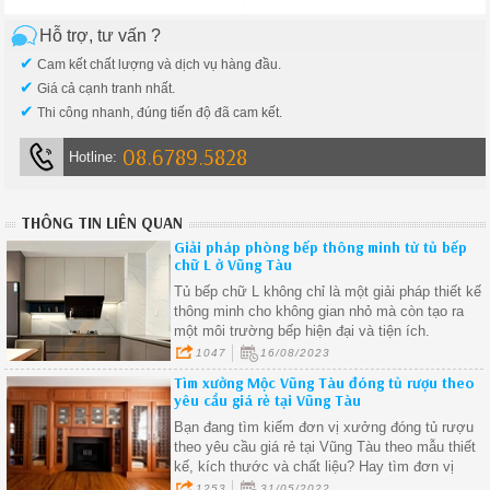
Hỗ trợ, tư vấn ?
✔
Cam kết chất lượng và dịch vụ hàng đầu.
✔
Giá cả cạnh tranh nhất.
✔
Thi công nhanh, đúng tiến độ đã cam kết.
08.6789.5828
Hotline:
THÔNG TIN LIÊN QUAN
Giải pháp phòng bếp thông minh từ tủ bếp
chữ L ở Vũng Tàu
Tủ bếp chữ L không chỉ là một giải pháp thiết kế
thông minh cho không gian nhỏ mà còn tạo ra
một môi trường bếp hiện đại và tiện ích.
1047
16/08/2023
Tìm xưởng Mộc Vũng Tàu đóng tủ rượu theo
yêu cầu giá rẻ tại Vũng Tàu
Bạn đang tìm kiếm đơn vị xưởng đóng tủ rượu
theo yêu cầu giá rẻ tại Vũng Tàu theo mẫu thiết
kế, kích thước và chất liệu? Hay tìm đơn vị
chuyên thi công lắp đặt tủ rượu nói riêng và nội
1253
31/05/2022