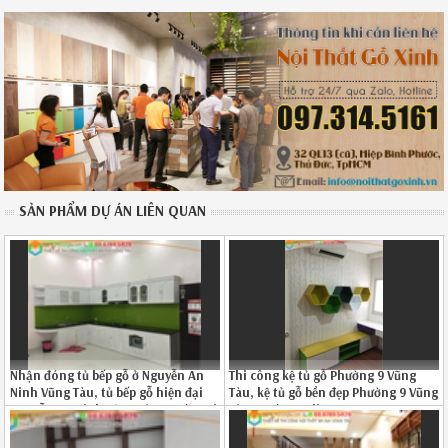
SẢN PHẨM DỰ ÁN LIÊN QUAN
Nhận đóng tủ bếp gỗ ở Nguyễn An
Thi công kệ tủ gỗ Phường 9 Vũng
Ninh Vũng Tàu, tủ bếp gỗ hiện đại
Tàu, kệ tủ gỗ bền đẹp Phường 9 Vũng
Nguyễn An Ninh Vũng Tàu uy tín gọi
Tàu uy tín Hotline 08.6789.5828
SĐT 0867895828 102619R4R