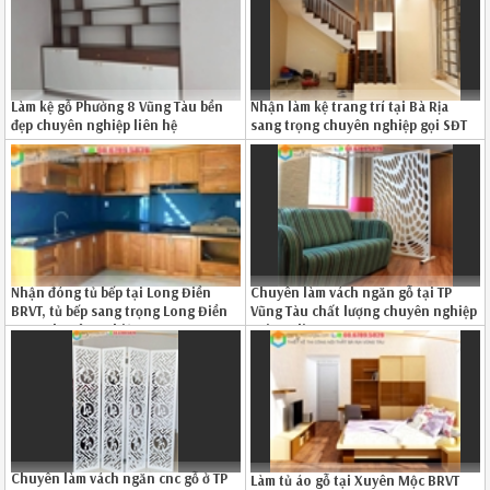
Làm kệ gỗ Phường 8 Vũng Tàu bền
Nhận làm kệ trang trí tại Bà Rịa
đẹp chuyên nghiệp liên hệ
sang trọng chuyên nghiệp gọi SĐT
0867895828
0867895828
Nhận đóng tủ bếp tại Long Điền
Chuyên làm vách ngăn gỗ tại TP
BRVT, tủ bếp sang trọng Long Điền
Vũng Tàu chất lượng chuyên nghiệp
BRVT chuyên nghiệp 0867895828
gọi Hotline 0867895828
1726193N6
Chuyên làm vách ngăn cnc gỗ ở TP
Làm tủ áo gỗ tại Xuyên Mộc BRVT