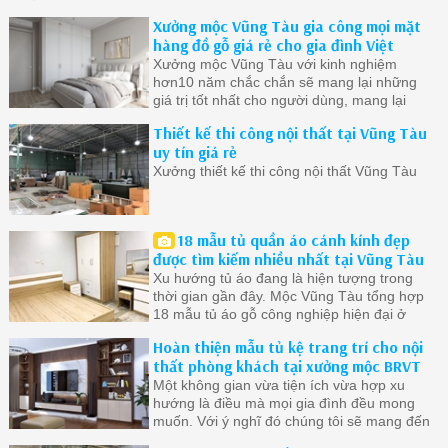
Xưởng mộc Vũng Tàu gia công mọi mặt
hàng đồ gỗ giá rẻ cho gia đình Việt
Xưởng mộc Vũng Tàu với kinh nghiệm
hơn10 năm chắc chắn sẽ mang lại những
giá trị tốt nhất cho người dùng, mang lại
cuộc sống tiện lợi thoải mái
Thiết kế thi công nội thất tại Vũng Tàu
uy tín giá rẻ
Xưởng thiết kế thi công nội thất Vũng Tàu
18 mẫu tủ quần áo cánh kính đẹp
được tìm kiếm nhiều nhất tại Vũng Tàu
Xu hướng tủ áo đang là hiện tượng trong
thời gian gần đây. Mộc Vũng Tàu tổng hợp
18 mẫu tủ áo gỗ công nghiệp hiện đại ở
Vũng Tàu được quan tâm nhất.
Hoàn thiện mẫu tủ kệ trang trí cho nội
thất phòng khách tại xưởng mộc BRVT
Một không gian vừa tiện ích vừa hợp xu
hướng là điều mà mọi gia đình đều mong
muốn. Với ý nghĩ đó chúng tôi sẽ mang đến
cho bạn những mẫu tủ đẹp nhất chất lượng