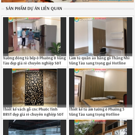
SẢN PHẨM DỰ ÁN LIÊN QUAN
Xưởng đóng tủ bếp ở Phường 8 Vũng
Làm tủ quần áo bằng gỗ Thắng Nhì
Tàu đẹp giá rẻ chuyên nghiệp SĐT
Vũng Tàu sang trọng gọi Hotline
08.6789.5828 1426191VA
086.789.5828
Thiết kế vách gỗ cnc Phước Tỉnh
Thiết kế tủ âm tường ở Phường 5
BRVT đẹp giá rẻ chuyên nghiệp SĐT
Vũng Tàu sang trọng Hotline
086789.5828
0867895828