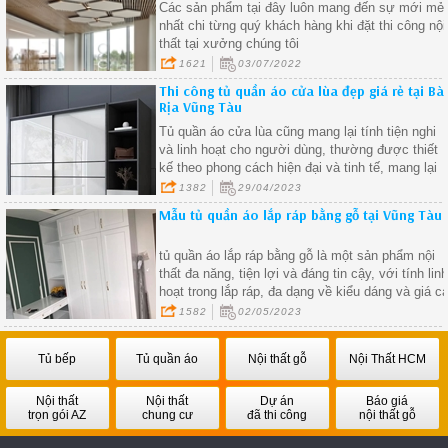
Các sản phẩm tại đây luôn mang đến sự mới mẻ
nhất chi từng quý khách hàng khi đặt thi công nội
thất tại xưởng chúng tôi
1621
03/07/2022
Thi công tủ quần áo cửa lùa đẹp giá rẻ tại Bà
Rịa Vũng Tàu
Tủ quần áo cửa lùa cũng mang lại tính tiện nghi
và linh hoạt cho người dùng, thường được thiết
kế theo phong cách hiện đại và tinh tế, mang lại
vẻ đẹp sang trọng cho không gian nội thất của
1382
29/04/2023
bạn
Mẫu tủ quần áo lắp ráp bằng gỗ tại Vũng Tàu
tủ quần áo lắp ráp bằng gỗ là một sản phẩm nội
thất đa năng, tiện lợi và đáng tin cậy, với tính lin
hoạt trong lắp ráp, đa dạng về kiểu dáng và giá c
phải chăng, tủ quần áo lắp ráp bằng gỗ đã trở
1582
02/05/2023
thành sự lựa chọn hàng đầu của nhiều gia đình
trong việc trang trí không gian sống của mình
Tủ bếp
Tủ quần áo
Nội thất gỗ
Nội Thất HCM
Nội thất
Nội thất
Dự án
Báo giá
trọn gói AZ
chung cư
đã thi công
nội thất gỗ