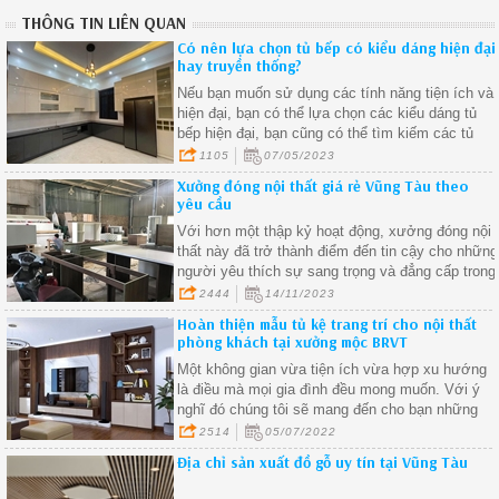
THÔNG TIN LIÊN QUAN
Có nên lựa chọn tủ bếp có kiểu dáng hiện đại
hay truyền thống?
Nếu bạn muốn sử dụng các tính năng tiện ích và
hiện đại, bạn có thể lựa chọn các kiểu dáng tủ
bếp hiện đại, bạn cũng có thể tìm kiếm các tủ
bếp truyền thống được cải tiến với các tính năng
1105
07/05/2023
hiện đại để đáp ứng nhu cầu sử dụng hiện đại.
Xưởng đóng nội thất giá rẻ Vũng Tàu theo
yêu cầu
Với hơn một thập kỷ hoạt động, xưởng đóng nội
thất này đã trở thành điểm đến tin cậy cho những
người yêu thích sự sang trọng và đẳng cấp trong
không gian sống của mình.
2444
14/11/2023
Hoàn thiện mẫu tủ kệ trang trí cho nội thất
phòng khách tại xưởng mộc BRVT
Một không gian vừa tiện ích vừa hợp xu hướng
là điều mà mọi gia đình đều mong muốn. Với ý
nghĩ đó chúng tôi sẽ mang đến cho bạn những
mẫu tủ đẹp nhất chất lượng nhất
2514
05/07/2022
Địa chỉ sản xuất đồ gỗ uy tín tại Vũng Tàu