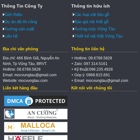
Thông Tin Công Ty
Thông tin hữu ích
Giới thiệu
Các loại vật liệu gỗ
Dự án đã thi công
Báo giá nội thất gỗ
Xưởng sản xuất
Xưởng mộc Vũng Tàu
Liên hệ
Thiết kế nội thất Vũng Tàu
Địa chỉ văn phòng
Thông tin liên hệ
Địa chỉ: 466 Bình Giã, Nguyễn An
+ Hotline: 08.6789.5828
Ninh, Tp Vũng Tàu, BRVT.
+ Zalo: 097.314.5161
Hotline: 08.6789.5828
+ Kỹ thuật:096.235.4928
Email: mocvungtau@gmail.com
+ Góp ý: 0968.815.691
Website: mocvungtau.com
+ Email: mocvungtau@gmail.com
Liên kết hàng đầu
Kết nối với chúng tôi