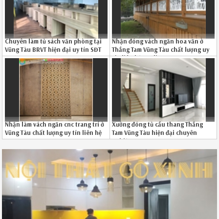
Chuyên làm tủ sách văn phòng tại
Nhận đóng vách ngăn hoa văn ở
Vũng Tàu BRVT hiện đại uy tín SĐT
Thắng Tam Vũng Tàu chất lượng uy
0867895828
tín liên hệ Hotline 0867895828
Nhận làm vách ngăn cnc trang trí ở
Xưởng đóng tủ cầu thang Thắng
Vũng Tàu chất lượng uy tín liên hệ
Tam Vũng Tàu hiện đại chuyên
086789.5828
nghiệp SĐT 08-6789-5828