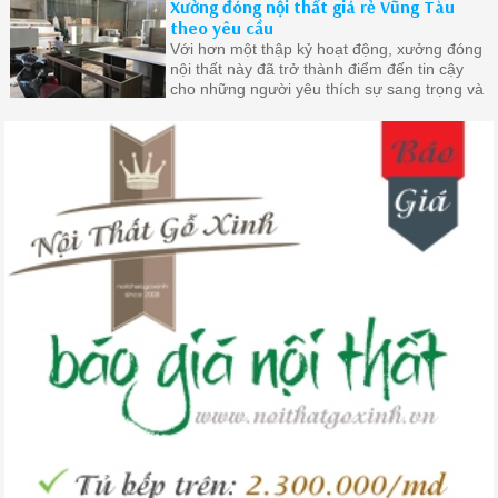
Xưởng đóng nội thất giá rẻ Vũng Tàu
nhất
theo yêu cầu
Với hơn một thập kỷ hoạt động, xưởng đóng
nội thất này đã trở thành điểm đến tin cậy
cho những người yêu thích sự sang trọng và
đẳng cấp trong không gian sống của mình.