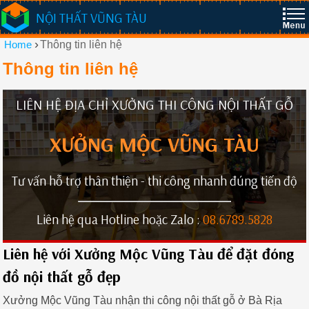
NỘI THẤT VŨNG TÀU
›
Home
Thông tin liên hệ
Thông tin liên hệ
LIÊN HỆ ĐỊA CHỈ XƯỞNG THI CÔNG NỘI THẤT GỖ
XƯỞNG MỘC VŨNG TÀU
Tư vấn hỗ trợ thân thiện - thi công nhanh đúng tiến độ
Liên hệ qua Hotline hoặc Zalo :
08.6789.5828
Liên hệ với Xưởng Mộc Vũng Tàu để đặt đóng
đồ nội thất gỗ đẹp
Xưởng Mộc Vũng Tàu nhận thi công nội thất gỗ ở Bà Rịa