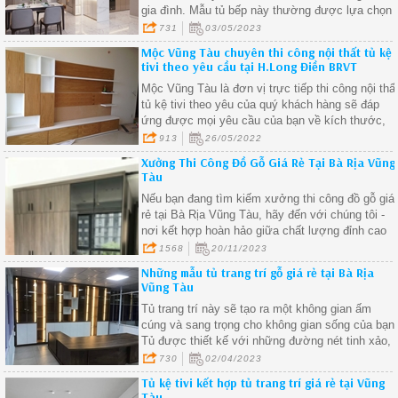
gia đình. Mẫu tủ bếp này thường được lựa chọn
bởi tính tiện dụng và tiết kiệm diện tích
731
03/05/2023
Mộc Vũng Tàu chuyên thi công nội thất tủ kệ
tivi theo yêu cầu tại H.Long Điền BRVT
Mộc Vũng Tàu là đơn vị trực tiếp thi công nội thấ
tủ kệ tivi theo yêu của quý khách hàng sẽ đáp
ứng được mọi yêu cầu của bạn về kích thước,
mẫu mã kiểu dáng... Hãy liên hệ với chúng tôi để
913
26/05/2022
được tư vấn và hưởng ưu đãi tốt nhất.
Xưởng Thi Công Đồ Gỗ Giá Rẻ Tại Bà Rịa Vũng
Tàu
Nếu bạn đang tìm kiếm xưởng thi công đồ gỗ giá
rẻ tại Bà Rịa Vũng Tàu, hãy đến với chúng tôi -
nơi kết hợp hoàn hảo giữa chất lượng đỉnh cao
và giá cả phải chăng
1568
20/11/2023
Những mẫu tủ trang trí gỗ giá rẻ tại Bà Rịa
Vũng Tàu
Tủ trang trí này sẽ tạo ra một không gian ấm
cúng và sang trọng cho không gian sống của bạn
Tủ được thiết kế với những đường nét tinh xảo,
phù hợp với mọi phong cách trang trí nội thất.
730
02/04/2023
Tủ kệ tivi kết hợp tủ trang trí giá rẻ tại Vũng
Tàu