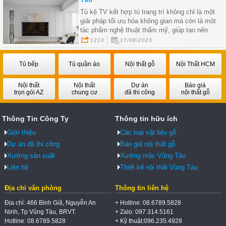
Tủ kệ TV kết hợp tủ trang trí không chỉ là một
giải pháp tối ưu hóa không gian mà còn là một
tác phẩm nghệ thuật thẩm mỹ, giúp tạo nên
không gian sống ấn tượng và cá tính.
1210
17/08/2023
Tủ bếp
Tủ quần áo
Nội thất gỗ
Nội Thất HCM
Nội thất
Nội thất
Dự án
Báo giá
trọn gói AZ
chung cư
đã thi công
nội thất gỗ
Thông Tin Công Ty
Thông tin hữu ích
Giới thiệu
Các loại vật liệu gỗ
Dự án đã thi công
Báo giá nội thất gỗ
Xưởng sản xuất
Xưởng mộc Vũng Tàu
Liên hệ
Thiết kế nội thất Vũng Tàu
Địa chỉ văn phòng
Thông tin liên hệ
Địa chỉ: 466 Bình Giã, Nguyễn An
+ Hotline: 08.6789.5828
Ninh, Tp Vũng Tàu, BRVT.
+ Zalo: 097.314.5161
Hotline: 08.6789.5828
+ Kỹ thuật:096.235.4928