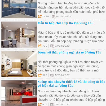
Những mẫu tủ bếp tại đây luôn mang đến cho
khách hàng sự tiện dụng đến bất ngờ, cả về thiết
kế kiểu dáng phong cách đều hoàn toàn phù hợp
tương thích với không gian căn bếp và sở thích
1416
02/08/2022
của gia chủ.
Mẫu tủ bếp chữ L tại Bà Rịa Vũng Tàu
Mẫu tủ bếp chữ L có nhiều kiểu dáng và màu sắc
khác nhau, tùy thuộc vào nhu cầu sử dụng của
gia đình. Mẫu tủ bếp này thường được lựa chọn
bởi tính tiện dụng và tiết kiệm diện tích
732
03/05/2023
Đóng nội thất phòng ngủ giá rẻ ở Vũng Tàu
Nội thất phòng ngủ gỗ là một lựa chọn tuyệt vời
để tạo ra một không gian nghỉ ngơi ấm cúng,
sang trọng và độc đáo, bạn có thể tạo ra một
không gian phòng ngủ thú vị và phản ánh cá tính
926
12/08/2023
riêng của bạn.
Xưởng mộc chuyên thiết kế và thi công tủ bếp
gỗ hiện đại tại Vũng Tàu
Nhu cầu hiện nay khách hàng đang tìm kiếm
nguyên vật liệu đóng tủ bếp đang thay đổi dần
chuyển từ tủ bếp gỗ tự nhiên qua tủ bếp gỗ công
nghiệp để giải quyết khâu mối mọt, cong vênh,
959
09/06/2022