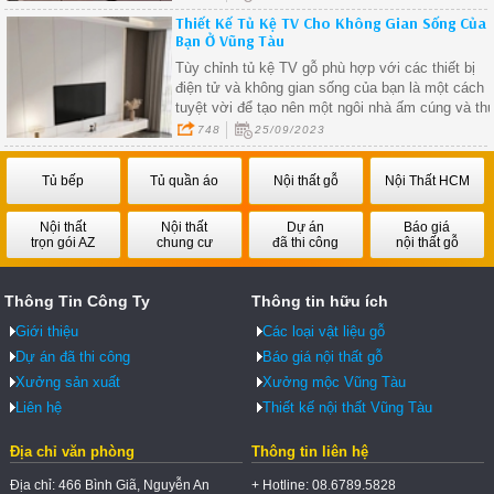
ẩm ướt nơi góc bếp do thời gian sử dụng. Bên
Thiết Kế Tủ Kệ TV Cho Không Gian Sống Của
cạnh đó gỗ công nghiệp cũng được đánh giá là
Bạn Ở Vũng Tàu
khá bền và dặt biệt giá thành rẻ hơn gỗ tự nhiên.
Tùy chỉnh tủ kệ TV gỗ phù hợp với các thiết bị
điện tử và không gian sống của bạn là một cách
tuyệt vời để tạo nên một ngôi nhà ấm cúng và th
vị.
748
25/09/2023
Tủ bếp
Tủ quần áo
Nội thất gỗ
Nội Thất HCM
Nội thất
Nội thất
Dự án
Báo giá
trọn gói AZ
chung cư
đã thi công
nội thất gỗ
Thông Tin Công Ty
Thông tin hữu ích
Giới thiệu
Các loại vật liệu gỗ
Dự án đã thi công
Báo giá nội thất gỗ
Xưởng sản xuất
Xưởng mộc Vũng Tàu
Liên hệ
Thiết kế nội thất Vũng Tàu
Địa chỉ văn phòng
Thông tin liên hệ
Địa chỉ: 466 Bình Giã, Nguyễn An
+ Hotline: 08.6789.5828