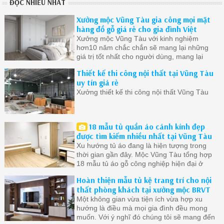
ĐỌC NHIỀU NHẤT
Xưởng mộc Vũng Tàu gia công mọi mặt
hàng đồ gỗ giá rẻ cho gia đình Việt
Xưởng mộc Vũng Tàu với kinh nghiệm
hơn10 năm chắc chắn sẽ mang lại những
giá trị tốt nhất cho người dùng, mang lại
cuộc sống tiện lợi thoải mái
Thiết kế thi công nội thất tại Vũng Tàu
uy tín giá rẻ
Xưởng thiết kế thi công nội thất Vũng Tàu
18 mẫu tủ quần áo cánh kính đẹp
được tìm kiếm nhiều nhất tại Vũng Tàu
Xu hướng tủ áo đang là hiện tượng trong
thời gian gần đây. Mộc Vũng Tàu tổng hợp
18 mẫu tủ áo gỗ công nghiệp hiện đại ở
Vũng Tàu được quan tâm nhất.
Hoàn thiện mẫu tủ kệ trang trí cho nội
thất phòng khách tại xưởng mộc BRVT
Một không gian vừa tiện ích vừa hợp xu
hướng là điều mà mọi gia đình đều mong
muốn. Với ý nghĩ đó chúng tôi sẽ mang đến