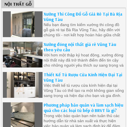
NỘI THẤT GỖ
Xưởng Thi Công Đồ Gỗ Giá Rẻ Tại Bà Rịa
Vũng Tàu
Nếu bạn đang tìm kiếm xưởng thi công đồ
gỗ giá rẻ tại Bà Rịa Vũng Tàu, hãy đến với
chúng tôi - nơi kết hợp hoàn hảo giữa chất
lượng đỉnh cao và giá cả phải chăng
Xưởng đóng nội thất giá rẻ Vũng Tàu
theo yêu cầu
Với hơn một thập kỷ hoạt động, xưởng đóng
nội thất này đã trở thành điểm đến tin cậy
cho những người yêu thích sự sang trọng và
đẳng cấp trong không gian sống của mình.
Thiết Kế Tủ Rượu Cửa Kính Hiện Đại Tại
Vũng Tàu
Việc thiết kế tủ rượu cửa kính hiện đại tại
Vũng Tàu có thể tạo ra một không gian sống
sang trọng và hiện đại cho bạn và gia đình.
Phương pháp bảo quản và làm sạch hiệu
quả cho các loại tủ bếp ở BRVT là gì?
Trong việc bảo quản bạn nên tuân thủ các
hướng dẫn từ nhà sản xuất và thực hiện
việc bảo quản và làm sạch định kỳ để đảm