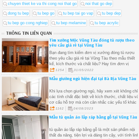
chuyen thiet ke va thi cong noi that go
noi that go dep
dong tu bep
tu bep go
tu bep tai go vap
tu bep dep
tu bep go cong nghiep
tu bep melamine
tu bep acrylic
THÔNG TIN LIÊN QUAN
Tìm xưởng Mộc Vũng Tàu đóng tủ rượu theo
yêu cầu giá rẻ tại Vũng Tàu
Bạn đang tìm kiếm đơn vị xưởng đóng tủ rượu
theo yêu cầu giá rẻ tại Vũng Tàu theo mẫu thiết
kế, kích thước và chất liệu? Hay tìm đơn vị
chuyên thi công lắp đặt tủ rượu nói riêng và nội
1254
31/05/2022
thất nói chung? Hãy liên hệ với Mộc Vũng Tàu để
Mẫu giường ngủ hiện đại tại Bà Rịa Vũng Tàu
được nhân viên chúng tôi hỗ trợ tư vấn trực tiếp
cho quý khách hàng.
Khi lựa chọn giường ngủ, hãy xem xét không chỉ
các tính chất đặc biệt về kích thước, chất liệu và
cơ cấu hỗ trợ mà còn cân nhắc các yếu tố khác
như khả năng điều chỉnh, lưu trữ, thiết kế và tính
1162
04/08/2023
năng tiện ích.
Mẫu tủ quần áo lắp ráp bằng gỗ tại Vũng Tàu
tủ quần áo lắp ráp bằng gỗ là một sản phẩm nội
thất đa năng, tiện lợi và đáng tin cậy, với tính lin