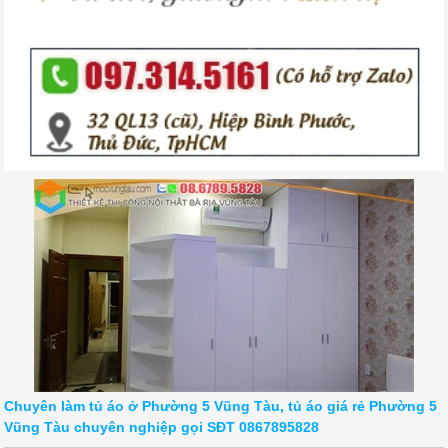
Chuyên làm tủ áo ở Phường 5 Vũng Tàu, tủ áo giá rẻ Phường 5
Vũng Tàu chuyên nghiệp gọi SĐT 0867895828