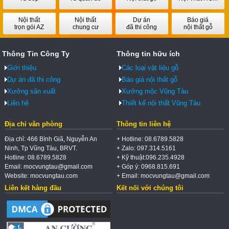
Nội thất
Nội thất
Dự án
Báo giá
trọn gói AZ
chung cư
đã thi công
nội thất gỗ
Thông Tin Công Ty
Thông tin hữu ích
Giới thiệu
Các loại vật liệu gỗ
Dự án đã thi công
Báo giá nội thất gỗ
Xưởng sản xuất
Xưởng mộc Vũng Tàu
Liên hệ
Thiết kế nội thất Vũng Tàu
Địa chỉ văn phòng
Thông tin liên hệ
Địa chỉ: 466 Bình Giã, Nguyễn An
+ Hotline: 08.6789.5828
Ninh, Tp Vũng Tàu, BRVT.
+ Zalo: 097.314.5161
Hotline: 08.6789.5828
+ Kỹ thuật:096.235.4928
Email: mocvungtau@gmail.com
+ Góp ý: 0968.815.691
Website: mocvungtau.com
+ Email: mocvungtau@gmail.com
Liên kết hàng đầu
Kết nối với chúng tôi