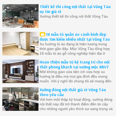
cuộc sống tiện lợi thoải mái
Thiết kế thi công nội thất tại Vũng Tàu
uy tín giá rẻ
Xưởng thiết kế thi công nội thất Vũng Tàu
18 mẫu tủ quần áo cánh kính đẹp
được tìm kiếm nhiều nhất tại Vũng Tàu
Xu hướng tủ áo đang là hiện tượng trong
thời gian gần đây. Mộc Vũng Tàu tổng hợp
18 mẫu tủ áo gỗ công nghiệp hiện đại ở
Vũng Tàu được quan tâm nhất.
Hoàn thiện mẫu tủ kệ trang trí cho nội
thất phòng khách tại xưởng mộc BRVT
Một không gian vừa tiện ích vừa hợp xu
hướng là điều mà mọi gia đình đều mong
muốn. Với ý nghĩ đó chúng tôi sẽ mang đến
cho bạn những mẫu tủ đẹp nhất chất lượng
Xưởng đóng nội thất giá rẻ Vũng Tàu
nhất
theo yêu cầu
Với hơn một thập kỷ hoạt động, xưởng đóng
nội thất này đã trở thành điểm đến tin cậy
cho những người yêu thích sự sang trọng và
đẳng cấp trong không gian sống của mình.