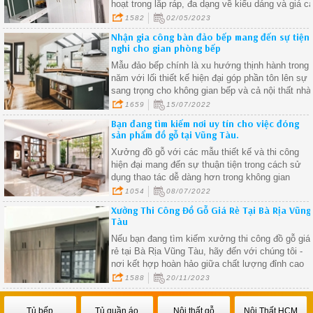
hoạt trong lắp ráp, đa dạng về kiểu dáng và giá c
phải chăng, tủ quần áo lắp ráp bằng gỗ đã trở
1582
02/05/2023
thành sự lựa chọn hàng đầu của nhiều gia đình
Nhận gia công bàn đảo bếp mang đến sự tiện
trong việc trang trí không gian sống của mình
nghi cho gian phòng bếp
Mẫu đảo bếp chính là xu hướng thịnh hành trong
năm với lối thiết kế hiện đại góp phần tôn lên sự
sang trọng cho không gian bếp và cả nội thất nhà
ở.
1659
15/07/2022
Bạn đang tìm kiếm nơi uy tín cho việc đóng
sản phẩm đồ gỗ tại Vũng Tàu.
Xưởng đồ gỗ với các mẫu thiết kế và thi công
hiện đại mang đến sự thuận tiện trong cách sử
dụng thao tác dễ dàng hơn trong không gian
sống.
1054
08/07/2022
Xưởng Thi Công Đồ Gỗ Giá Rẻ Tại Bà Rịa Vũng
Tàu
Nếu bạn đang tìm kiếm xưởng thi công đồ gỗ giá
rẻ tại Bà Rịa Vũng Tàu, hãy đến với chúng tôi -
nơi kết hợp hoàn hảo giữa chất lượng đỉnh cao
và giá cả phải chăng
1588
20/11/2023
Tủ bếp
Tủ quần áo
Nội thất gỗ
Nội Thất HCM