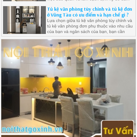
bảo tủ bếp luôn sáng bóng và an toàn.
Tủ kệ văn phòng tùy chỉnh và tủ kệ đơn
ở Vũng Tàu có ưu điểm và hạn chế gì ?
Lựa chọn giữa tủ kệ văn phòng tùy chỉnh và
tủ kệ văn phòng đơn phụ thuộc vào nhu cầu
của bạn và ngân sách của bạn, bạn cần
xem xét cẩn thận nhu cầu và ưu tiên của
mình để chọn loại tủ kệ phù hợp nhất với
không gian làm việc của bạn.