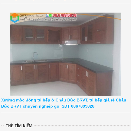
Xưởng mộc đóng tủ bếp ở Châu Đức BRVT, tủ bếp giá rẻ Châu
Đức BRVT chuyên nghiệp gọi SĐT 0867895828
THẺ TÌM KIẾM