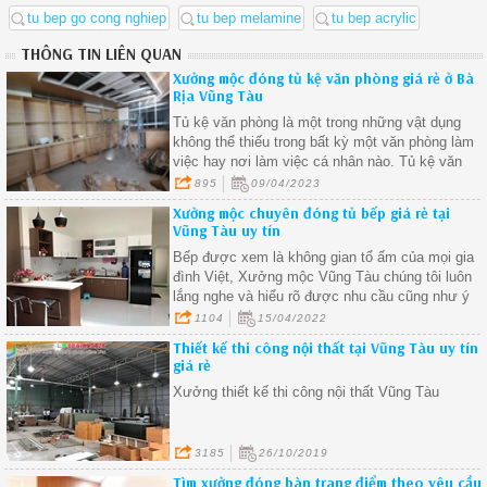
tu bep go cong nghiep
tu bep melamine
tu bep acrylic
THÔNG TIN LIÊN QUAN
Xưởng mộc đóng tủ kệ văn phòng giá rẻ ở Bà
Rịa Vũng Tàu
Tủ kệ văn phòng là một trong những vật dụng
không thể thiếu trong bất kỳ một văn phòng làm
việc hay nơi làm việc cá nhân nào. Tủ kệ văn
phòng giúp cho việc tổ chức và lưu trữ tài liệu tr
895
09/04/2023
nên dễ dàng hơn, giúp cho không gian làm việc
Xưởng mộc chuyên đóng tủ bếp giá rẻ tại
trở nên gọn gàng và ngăn nắp hơn
Vũng Tàu uy tín
Bếp được xem là không gian tổ ấm của mọi gia
đình Việt, Xưởng mộc Vũng Tàu chúng tôi luôn
lắng nghe và hiểu rõ được nhu cầu cũng như ý
muốn của khách hàng để tạo ra những mẫu tủ
1104
15/04/2022
bếp đẹp mang phong cách cá nhân của gia chủ.
Thiết kế thi công nội thất tại Vũng Tàu uy tín
giá rẻ
Xưởng thiết kế thi công nội thất Vũng Tàu
3185
26/10/2019
Tìm xưởng đóng bàn trang điểm theo yêu cầu