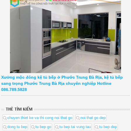
Xưởng mộc đóng kệ tủ bếp ở Phước Trung Bà Rịa, kệ tủ bếp
sang trọng Phước Trung Bà Rịa chuyên nghiệp Hotline
086.789.5828
THẺ TÌM KIẾM
chuyen thiet ke va thi cong noi that go
noi that go dep
dong tu bep
tu bep go
tu bep tai vung tau
tu bep dep