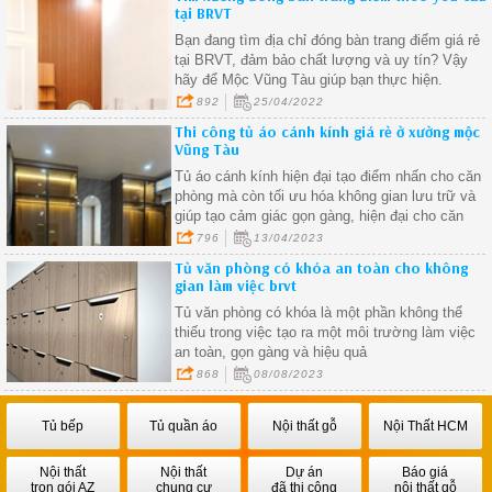
tại BRVT
Bạn đang tìm địa chỉ đóng bàn trang điểm giá rẻ
tại BRVT, đảm bảo chất lượng và uy tín? Vậy
hãy để Mộc Vũng Tàu giúp bạn thực hiện.
892
25/04/2022
Thi công tủ áo cánh kính giá rẻ ở xưởng mộc
Vũng Tàu
Tủ áo cánh kính hiện đại tạo điểm nhấn cho căn
phòng mà còn tối ưu hóa không gian lưu trữ và
giúp tạo cảm giác gọn gàng, hiện đại cho căn
phòng
796
13/04/2023
Tủ văn phòng có khóa an toàn cho không
gian làm việc brvt
Tủ văn phòng có khóa là một phần không thể
thiếu trong việc tạo ra một môi trường làm việc
an toàn, gọn gàng và hiệu quả
868
08/08/2023
Tủ bếp
Tủ quần áo
Nội thất gỗ
Nội Thất HCM
Nội thất
Nội thất
Dự án
Báo giá
trọn gói AZ
chung cư
đã thi công
nội thất gỗ