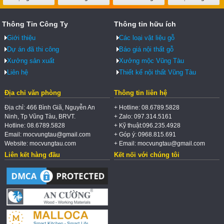
Thông Tin Công Ty
Thông tin hữu ích
Giới thiệu
Các loại vật liệu gỗ
Dự án đã thi công
Báo giá nội thất gỗ
Xưởng sản xuất
Xưởng mộc Vũng Tàu
Liên hệ
Thiết kế nội thất Vũng Tàu
Địa chỉ văn phòng
Thông tin liên hệ
Địa chỉ: 466 Bình Giã, Nguyễn An
+ Hotline: 08.6789.5828
Ninh, Tp Vũng Tàu, BRVT.
+ Zalo: 097.314.5161
Hotline: 08.6789.5828
+ Kỹ thuật:096.235.4928
Email: mocvungtau@gmail.com
+ Góp ý: 0968.815.691
Website: mocvungtau.com
+ Email: mocvungtau@gmail.com
Liên kết hàng đầu
Kết nối với chúng tôi