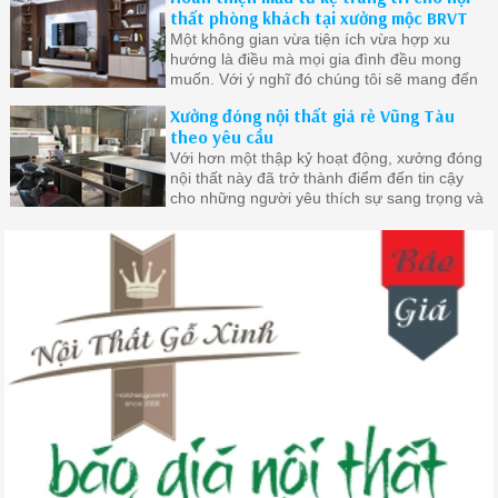
thất phòng khách tại xưởng mộc BRVT
Một không gian vừa tiện ích vừa hợp xu
hướng là điều mà mọi gia đình đều mong
muốn. Với ý nghĩ đó chúng tôi sẽ mang đến
cho bạn những mẫu tủ đẹp nhất chất lượng
Xưởng đóng nội thất giá rẻ Vũng Tàu
nhất
theo yêu cầu
Với hơn một thập kỷ hoạt động, xưởng đóng
nội thất này đã trở thành điểm đến tin cậy
cho những người yêu thích sự sang trọng và
đẳng cấp trong không gian sống của mình.