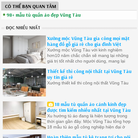
CÓ THỂ BẠN QUAN TÂM
98+ mẫu tủ quần áo đẹp Vũng Tàu
ĐỌC NHIỀU NHẤT
Xưởng mộc Vũng Tàu gia công mọi mặt
hàng đồ gỗ giá rẻ cho gia đình Việt
Xưởng mộc Vũng Tàu với kinh nghiệm
hơn10 năm chắc chắn sẽ mang lại những
giá trị tốt nhất cho người dùng, mang lại
cuộc sống tiện lợi thoải mái
Thiết kế thi công nội thất tại Vũng Tàu
uy tín giá rẻ
Xưởng thiết kế thi công nội thất Vũng Tàu
18 mẫu tủ quần áo cánh kính đẹp
được tìm kiếm nhiều nhất tại Vũng Tàu
Xu hướng tủ áo đang là hiện tượng trong
thời gian gần đây. Mộc Vũng Tàu tổng hợp
18 mẫu tủ áo gỗ công nghiệp hiện đại ở
Vũng Tàu được quan tâm nhất.
Hoàn thiện mẫu tủ kệ trang trí cho nội