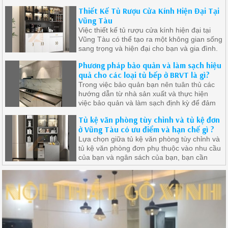
đẳng cấp trong không gian sống của mình.
Thiết Kế Tủ Rượu Cửa Kính Hiện Đại Tại
Vũng Tàu
Việc thiết kế tủ rượu cửa kính hiện đại tại
Vũng Tàu có thể tạo ra một không gian sống
sang trọng và hiện đại cho bạn và gia đình.
Phương pháp bảo quản và làm sạch hiệu
quả cho các loại tủ bếp ở BRVT là gì?
Trong việc bảo quản bạn nên tuân thủ các
hướng dẫn từ nhà sản xuất và thực hiện
việc bảo quản và làm sạch định kỳ để đảm
bảo tủ bếp luôn sáng bóng và an toàn.
Tủ kệ văn phòng tùy chỉnh và tủ kệ đơn
ở Vũng Tàu có ưu điểm và hạn chế gì ?
Lựa chọn giữa tủ kệ văn phòng tùy chỉnh và
tủ kệ văn phòng đơn phụ thuộc vào nhu cầu
của bạn và ngân sách của bạn, bạn cần
xem xét cẩn thận nhu cầu và ưu tiên của
mình để chọn loại tủ kệ phù hợp nhất với
không gian làm việc của bạn.