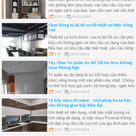
văn phòng đơn phụ thuộc vào nhu cầu của bạn
và ngân sách của bạn, bạn cần xem xét cẩn thận
nhu cầu và ưu tiên của mình để chọn loại tủ kệ
1510
06/11/2023
phù hợp nhất với không gian làm việc của bạn.
Chọn đóng tủ kệ hồ sơ tốt nhất tại Mộc Vũng
Tàu
Thiết kế và kích thước của tủ kệ hồ sơ cần phù
hợp với không gian và nhu cầu sử dụng của bạn.
Nếu bạn có nhu cầu đặc biệt hoặc yêu cầu riêng
về tủ kệ hồ sơ, hãy tìm những đơn vị tại Mộc
676
18/07/2023
Vũng Tàu có khả năng tùy chỉnh sản phẩm
Tùy Chọn Tủ Quần Áo Để Tối Ưu Hóa Không
Gian Phòng Ngủ
Tủ quần áo đa năng là sự kết hợp của nhiều
chức năng trong một sản phẩm duy nhất. Chúng
có thể tích hợp giá sách, kệ trưng bày, ngăn kéo,
và không gian để giày dép, giúp bạn tiết kiệm
758
20/07/2023
diện tích và tối ưu hóa không gian lưu trữ.
Tủ bếp nhựa Picomat - Giải pháp hoàn hảo
cho không gian bếp hiện đại
Với thiết kế tiện dụng, chất liệu chất lượng và
tính năng đa dạng, tủ bếp nhựa Picomat không
chỉ đáp ứng nhu cầu lưu trữ của gia đình bạn mà
còn giúp không gian bếp trở nên gọn gàng, hiện
710
13/04/2023
đại và hài hòa