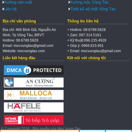
Xưởng sản xuất
Xưởng mộc Vũng Tàu
Liên hệ
Thiết kế nội thất Vũng Tàu
Địa chỉ văn phòng
Thông tin liên hệ
Địa chỉ: 466 Bình Giã, Nguyễn An
+ Hotline: 08.6789.5828
Ninh, Tp Vũng Tàu, BRVT.
+ Zalo: 097.314.5161
Hotline: 08.6789.5828
+ Kỹ thuật:096.235.4928
Email: mocvungtau@gmail.com
+ Góp ý: 0968.815.691
Website: mocvungtau.com
+ Email: mocvungtau@gmail.com
Liên kết hàng đầu
Kết nối với chúng tôi
© Copyright 2018 - Bản quyền của Moc Vung Tau.