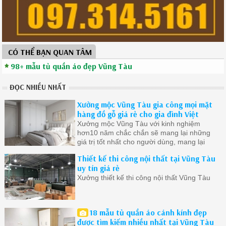
CÓ THỂ BẠN QUAN TÂM
98+ mẫu tủ quần áo đẹp Vũng Tàu
ĐỌC NHIỀU NHẤT
Xưởng mộc Vũng Tàu gia công mọi mặt
hàng đồ gỗ giá rẻ cho gia đình Việt
Xưởng mộc Vũng Tàu với kinh nghiệm
hơn10 năm chắc chắn sẽ mang lại những
giá trị tốt nhất cho người dùng, mang lại
cuộc sống tiện lợi thoải mái
Thiết kế thi công nội thất tại Vũng Tàu
uy tín giá rẻ
Xưởng thiết kế thi công nội thất Vũng Tàu
18 mẫu tủ quần áo cánh kính đẹp
được tìm kiếm nhiều nhất tại Vũng Tàu