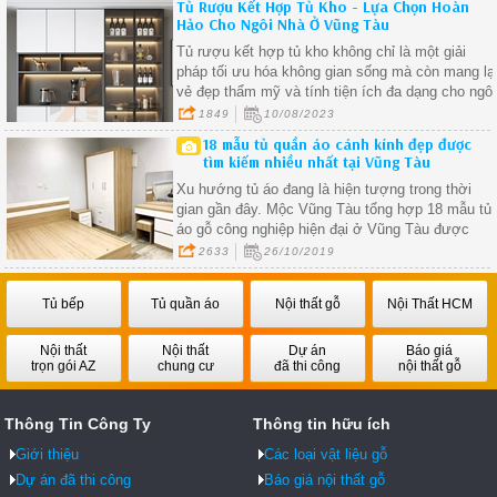
Tủ Rượu Kết Hợp Tủ Kho - Lựa Chọn Hoàn
Hảo Cho Ngôi Nhà Ở Vũng Tàu
Tủ rượu kết hợp tủ kho không chỉ là một giải
pháp tối ưu hóa không gian sống mà còn mang lạ
vẻ đẹp thẩm mỹ và tính tiện ích đa dạng cho ngôi
nhà của bạn.
1849
10/08/2023
18 mẫu tủ quần áo cánh kính đẹp được
tìm kiếm nhiều nhất tại Vũng Tàu
Xu hướng tủ áo đang là hiện tượng trong thời
gian gần đây. Mộc Vũng Tàu tổng hợp 18 mẫu tủ
áo gỗ công nghiệp hiện đại ở Vũng Tàu được
quan tâm nhất.
2633
26/10/2019
Tủ bếp
Tủ quần áo
Nội thất gỗ
Nội Thất HCM
Nội thất
Nội thất
Dự án
Báo giá
trọn gói AZ
chung cư
đã thi công
nội thất gỗ
Thông Tin Công Ty
Thông tin hữu ích
Giới thiệu
Các loại vật liệu gỗ
Dự án đã thi công
Báo giá nội thất gỗ