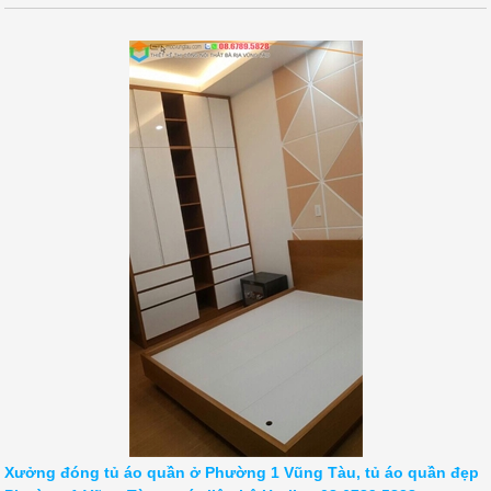
Xưởng đóng tủ áo quần ở Phường 1 Vũng Tàu, tủ áo quần đẹp