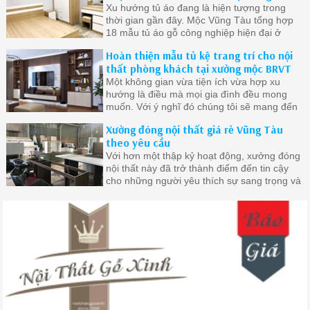
Xu hướng tủ áo đang là hiện tượng trong
thời gian gần đây. Mộc Vũng Tàu tổng hợp
18 mẫu tủ áo gỗ công nghiệp hiện đại ở
Vũng Tàu được quan tâm nhất.
Hoàn thiện mẫu tủ kệ trang trí cho nội
thất phòng khách tại xưởng mộc BRVT
Một không gian vừa tiện ích vừa hợp xu
hướng là điều mà mọi gia đình đều mong
muốn. Với ý nghĩ đó chúng tôi sẽ mang đến
cho bạn những mẫu tủ đẹp nhất chất lượng
Xưởng đóng nội thất giá rẻ Vũng Tàu
nhất
theo yêu cầu
Với hơn một thập kỷ hoạt động, xưởng đóng
nội thất này đã trở thành điểm đến tin cậy
cho những người yêu thích sự sang trọng và
đẳng cấp trong không gian sống của mình.