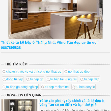
Thiết kế tủ kệ bếp ở Thắng Nhất Vũng Tàu đẹp uy tín gọi
0867895828
THẺ TÌM KIẾM
chuyen thiet ke va thi cong noi that go
noi that go dep
dong tu bep
tu bep go
tu bep tai vung tau
tu bep dep
tu bep go cong nghiep
tu bep melamine
tu bep acrylic
THÔNG TIN LIÊN QUAN
Tủ kệ văn phòng tùy chỉnh và tủ kệ đơn ở
Vũng Tàu có ưu điểm và hạn chế gì ?
Lựa chọn giữa tủ kệ văn phòng tùy chỉnh và tủ k