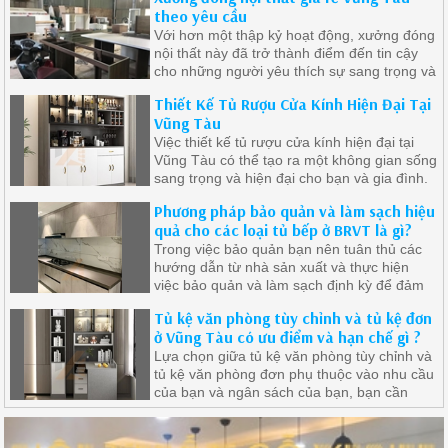
theo yêu cầu
Với hơn một thập kỷ hoạt động, xưởng đóng
nội thất này đã trở thành điểm đến tin cậy
cho những người yêu thích sự sang trọng và
đẳng cấp trong không gian sống của mình.
Thiết Kế Tủ Rượu Cửa Kính Hiện Đại Tại
Vũng Tàu
Việc thiết kế tủ rượu cửa kính hiện đại tại
Vũng Tàu có thể tạo ra một không gian sống
sang trọng và hiện đại cho bạn và gia đình.
Phương pháp bảo quản và làm sạch hiệu
quả cho các loại tủ bếp ở BRVT là gì?
Trong việc bảo quản bạn nên tuân thủ các
hướng dẫn từ nhà sản xuất và thực hiện
việc bảo quản và làm sạch định kỳ để đảm
bảo tủ bếp luôn sáng bóng và an toàn.
Tủ kệ văn phòng tùy chỉnh và tủ kệ đơn
ở Vũng Tàu có ưu điểm và hạn chế gì ?
Lựa chọn giữa tủ kệ văn phòng tùy chỉnh và
tủ kệ văn phòng đơn phụ thuộc vào nhu cầu
của bạn và ngân sách của bạn, bạn cần
xem xét cẩn thận nhu cầu và ưu tiên của
mình để chọn loại tủ kệ phù hợp nhất với
không gian làm việc của bạn.