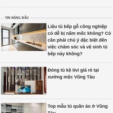
TIN HÀNG ĐẦU
Liệu tủ bếp gỗ công nghiệp
có dễ bị nấm mốc không? Có
cần phải chú ý đặc biệt đến
việc chăm sóc và vệ sinh tủ
bếp này không?
Đóng tủ kệ tivi giá rẻ tại
xưởng mộc Vũng Tàu
Top mẫu tủ quần áo ở Vũng