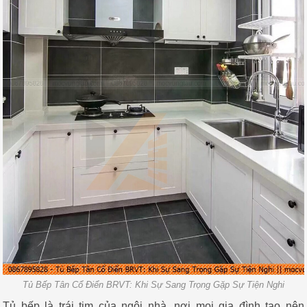
Tủ Bếp Tân Cổ Điển BRVT: Khi Sự Sang Trọng Gặp Sự Tiện Nghi
Tủ bếp là trái tim của ngôi nhà, nơi mọi gia đình tạo nên