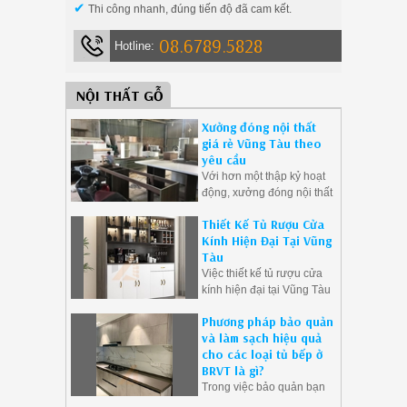
✔
Thi công nhanh, đúng tiến độ đã cam kết.
08.6789.5828
Hotline:
NỘI THẤT GỖ
Xưởng đóng nội thất
giá rẻ Vũng Tàu theo
yêu cầu
Với hơn một thập kỷ hoạt
động, xưởng đóng nội thất
này đã trở thành điểm đến
Thiết Kế Tủ Rượu Cửa
tin cậy cho những người
Kính Hiện Đại Tại Vũng
yêu thích sự sang trọng và
Tàu
đẳng cấp trong không gian
Việc thiết kế tủ rượu cửa
sống của mình.
kính hiện đại tại Vũng Tàu
có thể tạo ra một không
Phương pháp bảo quản
gian sống sang trọng và
và làm sạch hiệu quả
hiện đại cho bạn và gia
cho các loại tủ bếp ở
đình.
BRVT là gì?
Trong việc bảo quản bạn
nên tuân thủ các hướng