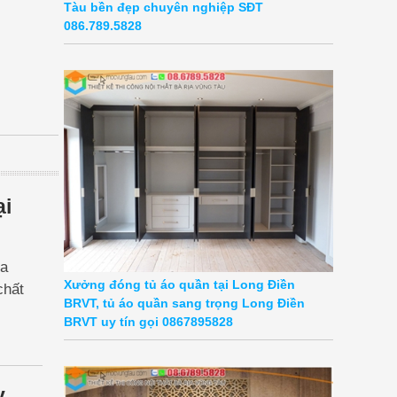
Tàu bền đẹp chuyên nghiệp SĐT
086.789.5828
ại
ủa
Xưởng đóng tủ áo quần tại Long Điền
chất
BRVT, tủ áo quần sang trọng Long Điền
BRVT uy tín gọi 0867895828
y