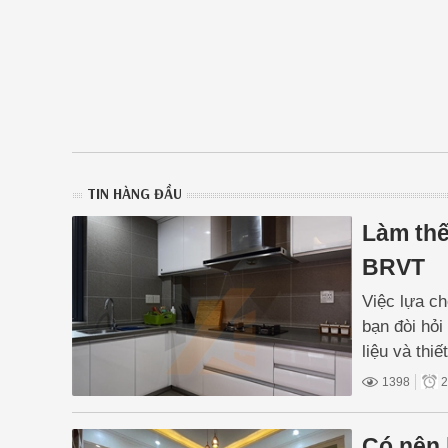
TIN HÀNG ĐẦU
Làm thế
BRVT
Việc lựa ch
bạn đòi hỏi
liệu và thiế
1398
2
Có nên 