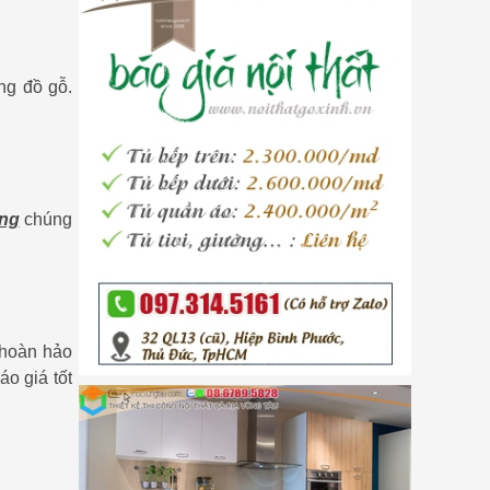
ng đồ gỗ.
àng
chúng
 hoàn hảo
o giá tốt