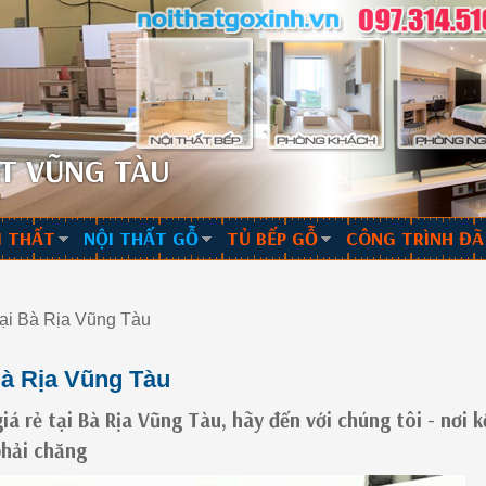
T VŨNG TÀU
I THẤT
NỘI THẤT GỖ
TỦ BẾP GỖ
CÔNG TRÌNH ĐÃ
ại Bà Rịa Vũng Tàu
à Rịa Vũng Tàu
á rẻ tại Bà Rịa Vũng Tàu, hãy đến với chúng tôi - nơi k
phải chăng