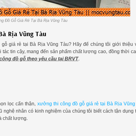
ng Đồ Gỗ Giá Rẻ Tại Bà Rịa Vũng Tàu
 Bà Rịa Vũng Tàu
ồ gỗ giá rẻ tại Bà Rịa Vũng Tàu? Hãy để chúng tôi giới thiệu
i tác tin cậy, mang đến sản phẩm chất lượng cao, đồng thời ca
 công đồ gỗ theo yêu cầu tại BRVT
.
ọn lọc cẩn thận,
xưởng thi công đồ gỗ giá rẻ tại Bà Rịa Vũng
ũ nghệ nhân có kinh nghiệm của chúng tôi biết cách tận dụng t
à chất lượng.