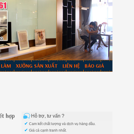
 LÀM
XƯỞNG SẢN XUẤT
LIÊN HỆ
BÁO GIÁ
ết hợp
Hỗ trợ, tư vấn ?
✔
Cam kết chất lượng và dịch vụ hàng đầu.
✔
Giá cả cạnh tranh nhất.