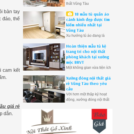
thất Vũng Tàu
i bàn tay
18 mẫu tủ quần áo
 đáo, thể
cánh kính đẹp được tìm
kiếm nhiều nhất tại
Vũng Tàu
Xu hướng tủ áo đang là
hiện tượng trong thời gian
Hoàn thiện mẫu tủ kệ
gần đây. Mộc Vũng Tàu
trang trí cho nội thất
tổng hợp 18 mẫu tủ áo gỗ
phòng khách tại xưởng
công nghiệp hiện đại ở
mộc BRVT
Vũng Tàu được quan tâm
Một không gian vừa tiện ích
nhất.
i cam kết
vừa hợp xu hướng là điều
hẩm.
Xưởng đóng nội thất giá
mà mọi gia đình đều mong
rẻ Vũng Tàu theo yêu
muốn. Với ý nghĩ đó chúng
cầu
tôi sẽ mang đến cho bạn
Với hơn một thập kỷ hoạt
những mẫu tủ đẹp nhất
động, xưởng đóng nội thất
chất lượng nhất
này đã trở thành điểm đến
ầu giá rẻ
tin cậy cho những người
p dẫn.
yêu thích sự sang trọng và
đẳng cấp trong không gian
sống của mình.