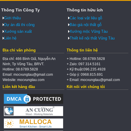
Thông Tin Công Ty
Thông tin hữu ích
Giới thiệu
Các loại vật liệu gỗ
Dự án đã thi công
Báo giá nội thất gỗ
Xưởng sản xuất
Xưởng mộc Vũng Tàu
Liên hệ
Thiết kế nội thất Vũng Tàu
Địa chỉ văn phòng
Thông tin liên hệ
Địa chỉ: 466 Bình Giã, Nguyễn An
+ Hotline: 08.6789.5828
Ninh, Tp Vũng Tàu, BRVT.
+ Zalo: 097.314.5161
Hotline: 08.6789.5828
+ Kỹ thuật:096.235.4928
Email: mocvungtau@gmail.com
+ Góp ý: 0968.815.691
Website: mocvungtau.com
+ Email: mocvungtau@gmail.com
Liên kết hàng đầu
Kết nối với chúng tôi