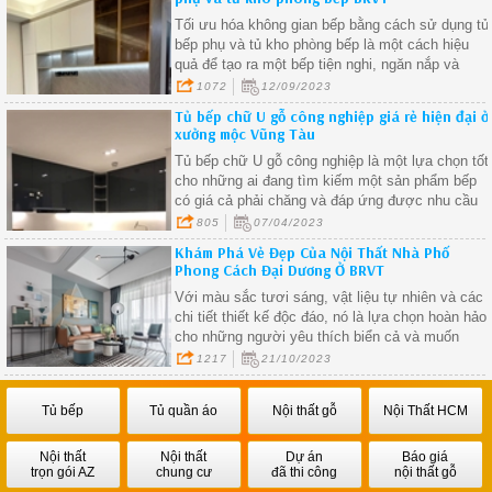
Tối ưu hóa không gian bếp bằng cách sử dụng tủ
bếp phụ và tủ kho phòng bếp là một cách hiệu
quả để tạo ra một bếp tiện nghi, ngăn nắp và
thẩm mỹ.
1072
12/09/2023
Tủ bếp chữ U gỗ công nghiệp giá rẻ hiện đại ở
xưởng mộc Vũng Tàu
Tủ bếp chữ U gỗ công nghiệp là một lựa chọn tốt
cho những ai đang tìm kiếm một sản phẩm bếp
có giá cả phải chăng và đáp ứng được nhu cầu
sử dụng hàng ngày đảm bảo sản phẩm đáp ứng
805
07/04/2023
được nhu cầu của bạn và có độ bền cao.
Khám Phá Vẻ Đẹp Của Nội Thất Nhà Phố
Phong Cách Đại Dương Ở BRVT
Với màu sắc tươi sáng, vật liệu tự nhiên và các
chi tiết thiết kế độc đáo, nó là lựa chọn hoàn hảo
cho những người yêu thích biển cả và muốn
mang vẻ đẹp của biển vào ngôi nhà của họ.
1217
21/10/2023
Tủ bếp
Tủ quần áo
Nội thất gỗ
Nội Thất HCM
Nội thất
Nội thất
Dự án
Báo giá
trọn gói AZ
chung cư
đã thi công
nội thất gỗ