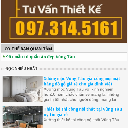
CÓ THỂ BẠN QUAN TÂM
98+ mẫu tủ quần áo đẹp Vũng Tàu
ĐỌC NHIỀU NHẤT
Xưởng mộc Vũng Tàu gia công mọi mặt
hàng đồ gỗ giá rẻ cho gia đình Việt
Xưởng mộc Vũng Tàu với kinh nghiệm
hơn10 năm chắc chắn sẽ mang lại những
giá trị tốt nhất cho người dùng, mang lại
cuộc sống tiện lợi thoải mái
Thiết kế thi công nội thất tại Vũng Tàu
uy tín giá rẻ
Xưởng thiết kế thi công nội thất Vũng Tàu