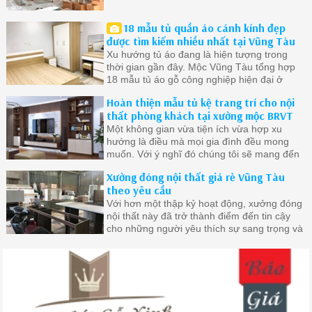
18 mẫu tủ quần áo cánh kính đẹp
được tìm kiếm nhiều nhất tại Vũng Tàu
Xu hướng tủ áo đang là hiện tượng trong
thời gian gần đây. Mộc Vũng Tàu tổng hợp
18 mẫu tủ áo gỗ công nghiệp hiện đại ở
Vũng Tàu được quan tâm nhất.
Hoàn thiện mẫu tủ kệ trang trí cho nội
thất phòng khách tại xưởng mộc BRVT
Một không gian vừa tiện ích vừa hợp xu
hướng là điều mà mọi gia đình đều mong
muốn. Với ý nghĩ đó chúng tôi sẽ mang đến
cho bạn những mẫu tủ đẹp nhất chất lượng
Xưởng đóng nội thất giá rẻ Vũng Tàu
nhất
theo yêu cầu
Với hơn một thập kỷ hoạt động, xưởng đóng
nội thất này đã trở thành điểm đến tin cậy
cho những người yêu thích sự sang trọng và
đẳng cấp trong không gian sống của mình.