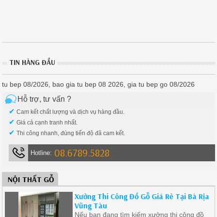
TIN HÀNG ĐẦU
tu bep 08/2026, bao gia tu bep 08 2026, gia tu bep go 08/2026
Hỗ trợ, tư vấn ?
✔
Cam kết chất lượng và dịch vụ hàng đầu.
✔
Giá cả cạnh tranh nhất.
✔
Thi công nhanh, đúng tiến độ đã cam kết.
08.6789.5828
Hotline:
NỘI THẤT GỖ
Xưởng Thi Công Đồ Gỗ Giá Rẻ Tại Bà Rịa
Vũng Tàu
Nếu bạn đang tìm kiếm xưởng thi công đồ