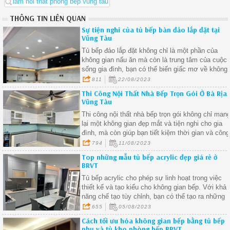
lam noi that phong bep vung tau
THÔNG TIN LIÊN QUAN
Sự tiện nghi của tủ bếp bàn đảo lắp đặt tại
Vũng Tàu
Tủ bếp đảo lắp đặt không chỉ là một phần của
không gian nấu ăn mà còn là trung tâm của cuộc
sống gia đình, bạn có thể biến giấc mơ về không
gian bếp hoàn hảo thành hiện thực
811
22/08/2023
Thi Công Nội Thất Nhà Bếp Trọn Gói Ở Bà Rịa
Vũng Tàu
Thi công nội thất nhà bếp trọn gói không chỉ man
lại một không gian đẹp mắt và tiện nghi cho gia
đình, mà còn giúp bạn tiết kiệm thời gian và công
sức trong quá trình thi công
794
11/08/2023
Top những mẫu tủ bếp acrylic đẹp giá rẻ ở
BRVT
Tủ bếp acrylic cho phép sự linh hoạt trong việc
thiết kế và tạo kiểu cho không gian bếp. Với khả
năng chế tạo tùy chỉnh, bạn có thể tạo ra những
chi tiết riêng biệt và độc đáo trong tủ bếp của
655
05/08/2023
mình
Cách tối ưu hóa không gian bếp bằng tủ bếp
phụ và tủ kho phòng bếp BRVT