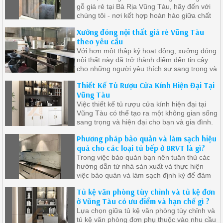
gỗ giá rẻ tại Bà Rịa Vũng Tàu, hãy đến với
chúng tôi - nơi kết hợp hoàn hảo giữa chất
lượng đỉnh cao và giá cả phải chăng
Xưởng đóng nội thất giá rẻ Vũng Tàu
theo yêu cầu
Với hơn một thập kỷ hoạt động, xưởng đóng
nội thất này đã trở thành điểm đến tin cậy
cho những người yêu thích sự sang trọng và
đẳng cấp trong không gian sống của mình.
Thiết Kế Tủ Rượu Cửa Kính Hiện Đại Tại
Vũng Tàu
Việc thiết kế tủ rượu cửa kính hiện đại tại
Vũng Tàu có thể tạo ra một không gian sống
sang trọng và hiện đại cho bạn và gia đình.
Phương pháp bảo quản và làm sạch hiệu
quả cho các loại tủ bếp ở BRVT là gì?
Trong việc bảo quản bạn nên tuân thủ các
hướng dẫn từ nhà sản xuất và thực hiện
việc bảo quản và làm sạch định kỳ để đảm
bảo tủ bếp luôn sáng bóng và an toàn.
Tủ kệ văn phòng tùy chỉnh và tủ kệ đơn
ở Vũng Tàu có ưu điểm và hạn chế gì ?
Lựa chọn giữa tủ kệ văn phòng tùy chỉnh và
tủ kệ văn phòng đơn phụ thuộc vào nhu cầu