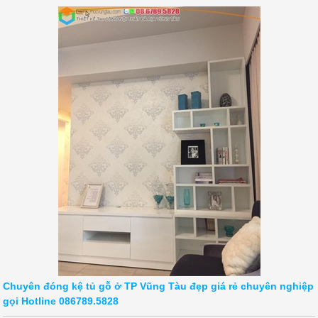
Chuyên đóng kệ tủ gỗ ở TP Vũng Tàu đẹp giá rẻ chuyên nghiệp
gọi Hotline 086789.5828