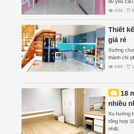
đủ yêu cầu
1232
0
Thiết kế
giá rẻ
Xưởng chuyê
thành chi p
1325
1
18 
nhiều n
Xu hướng tủ
tổng hợp 1
nhất.