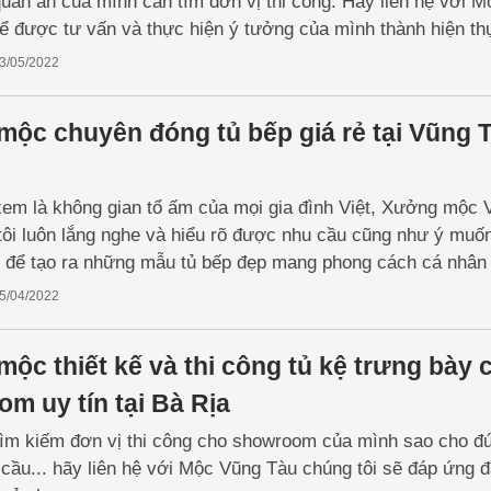
uán ăn của mình cần tìm đơn vị thi công. Hãy liên hệ với M
ể được tư vấn và thực hiện ý tưởng của mình thành hiện th
3/05/2022
ộc chuyên đóng tủ bếp giá rẻ tại Vũng 
em là không gian tổ ấm của mọi gia đình Việt, Xưởng mộc 
tôi luôn lắng nghe và hiểu rõ được nhu cầu cũng như ý muố
 để tạo ra những mẫu tủ bếp đẹp mang phong cách cá nhân
5/04/2022
ộc thiết kế và thi công tủ kệ trưng bày 
m uy tín tại Bà Rịa
ìm kiếm đơn vị thi công cho showroom của mình sao cho đ
cầu... hãy liên hệ với Mộc Vũng Tàu chúng tôi sẽ đáp ứng 