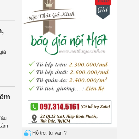
yêu thích sự sang trọng và
đẳng cấp trong không gian
sống của mình.
n,
giá
iếm
Tàu
 tâm
Hỗ trợ, tư vấn ?