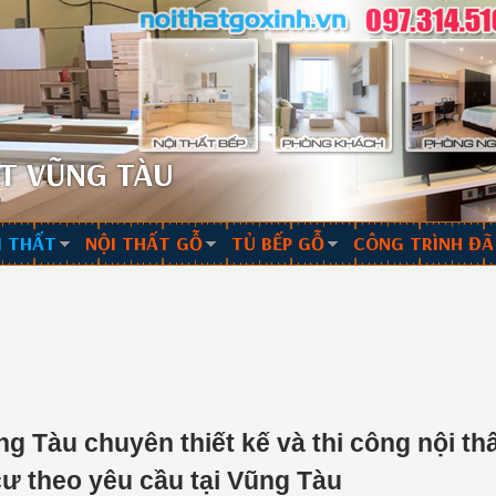
T VŨNG TÀU
I THẤT
NỘI THẤT GỖ
TỦ BẾP GỖ
CÔNG TRÌNH ĐÃ
g Tàu chuyên thiết kế và thi công nội th
ư theo yêu cầu tại Vũng Tàu