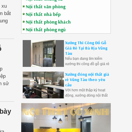
 xu
Nội thất văn phòng
m bắt
Nội thất nhà bếp
hung
Nội thất phòng khách
u
Nội thất phòng ngủ
Xưởng Thi Công Đồ Gỗ
ỗ
Giá Rẻ Tại Bà Rịa Vũng
Tàu
Nếu bạn đang tìm kiếm
xưởng thi công đồ gỗ giá rẻ
ếp
tại Bà Rịa Vũng Tàu, hãy
Xưởng đóng nội thất giá
đến với chúng tôi - nơi kết
iệp
rẻ Vũng Tàu theo yêu
hợp hoàn hảo giữa chất
n sử
cầu
lượng đỉnh cao và giá cả
ặt
Với hơn một thập kỷ hoạt
phải chăng
động, xưởng đóng nội thất
này đã trở thành điểm đến
tin cậy cho những người
 bày
yêu thích sự sang trọng và
đẳng cấp trong không gian
sống của mình.
ửa