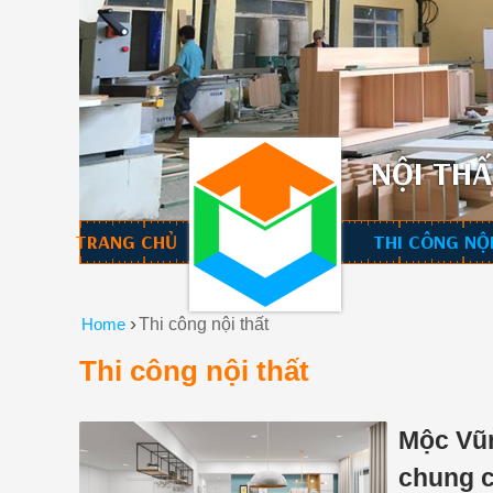
NỘI THẤ
TRANG CHỦ
THI CÔNG NỘ
›
Home
Thi công nội thất
Thi công nội thất
Mộc Vũn
chung c