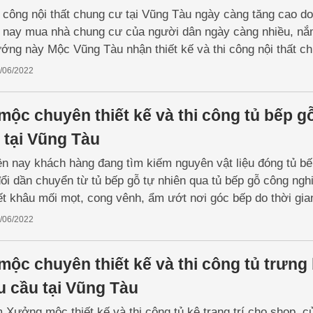
 công nội thất chung cư tại Vũng Tàu ngày càng tăng cao do
 nay mua nhà chung cư của người dân ngày càng nhiều, nắ
ớng này Mộc Vũng Tàu nhận thiết kế và thi công nội thất c
 với những ưu đãi và chất lượng tốt nhất để đáp ứng nhu cầ
/06/2022
.
ộc chuyên thiết kế và thi công tủ bếp g
i tại Vũng Tàu
ện nay khách hàng đang tìm kiếm nguyên vật liệu đóng tủ b
ổi dần chuyển từ tủ bếp gỗ tự nhiên qua tủ bếp gỗ công ngh
ết khâu mối mọt, cong vênh, ẩm ướt nơi góc bếp do thời gia
cạnh đó gỗ công nghiệp cũng được đánh giá là khá bền và d
/06/2022
ành rẻ hơn gỗ tự nhiên.
ộc chuyên thiết kế và thi công tủ trưng
u cầu tại Vũng Tàu
 Xưởng mộc thiết kế và thi công tủ kệ trang trí cho shop, c