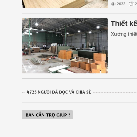
2633
2
Thiết kế
Xưởng thiết
4725 NGƯỜI ĐÃ ĐỌC VÀ CHIA SẺ
BẠN CẦN TRỢ GIÚP ?