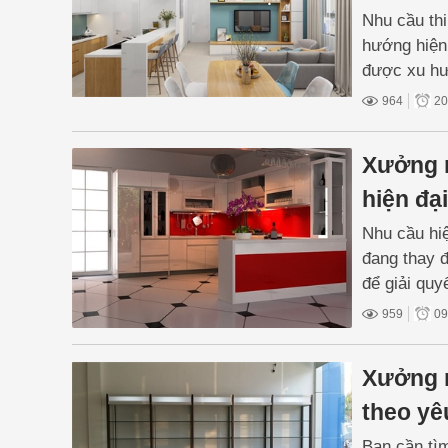
Nhu cầu thi
hướng hiện
được xu hư
cư trọn gói
964
20
khách hàng
Xưởng m
hiện đạ
Nhu cầu hi
đang thay đ
để giải quy
dụng. Bên 
959
09
biệt giá th
Xưởng m
theo yê
Bạn cần tìm