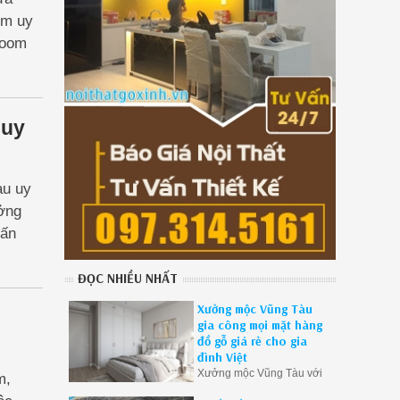
ệm uy
room
đãi
 uy
àu uy
ưởng
vấn
ĐỌC NHIỀU NHẤT
Xưởng mộc Vũng Tàu
gia công mọi mặt hàng
đồ gỗ giá rẻ cho gia
đình Việt
Xưởng mộc Vũng Tàu với
m,
kinh nghiệm hơn10 năm