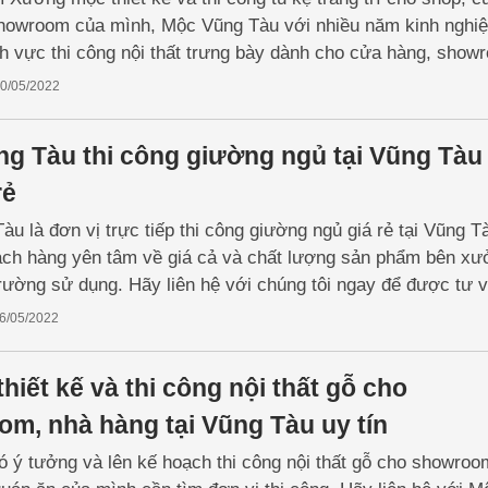
howroom của mình, Mộc Vũng Tàu với nhiều năm kinh nghi
ĩnh vực thi công nội thất trưng bày dành cho cửa hàng, show
ách hàng, hãy liên hệ với chúng tôi để nhận được những ưu 
0/05/2022
g Tàu thi công giường ngủ tại Vũng Tàu
rẻ
u là đơn vị trực tiếp thi công giường ngủ giá rẻ tại Vũng T
hách hàng yên tâm về giá cả và chất lượng sản phẩm bên x
trường sử dụng. Hãy liên hệ với chúng tôi ngay để được tư 
ốt nhất.
6/05/2022
hiết kế và thi công nội thất gỗ cho
m, nhà hàng tại Vũng Tàu uy tín
 ý tưởng và lên kế hoạch thi công nội thất gỗ cho showroo