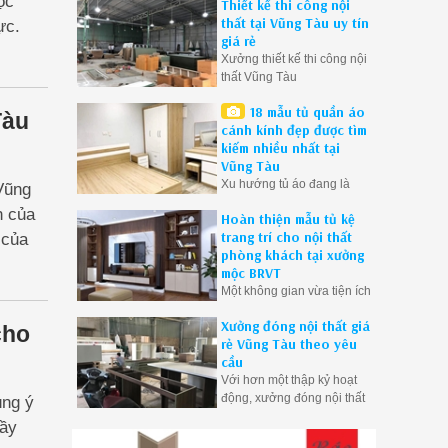
ộc
Thiết kế thi công nội
chắc chắn sẽ mang lại
thất tại Vũng Tàu uy tín
ực.
những giá trị tốt nhất cho
giá rẻ
người dùng, mang lại cuộc
Xưởng thiết kế thi công nội
sống tiện lợi thoải mái
thất Vũng Tàu
18 mẫu tủ quần áo
Tàu
cánh kính đẹp được tìm
kiếm nhiều nhất tại
Vũng Tàu
Xu hướng tủ áo đang là
Vũng
hiện tượng trong thời gian
n của
Hoàn thiện mẫu tủ kệ
gần đây. Mộc Vũng Tàu
trang trí cho nội thất
 của
tổng hợp 18 mẫu tủ áo gỗ
phòng khách tại xưởng
công nghiệp hiện đại ở
mộc BRVT
Vũng Tàu được quan tâm
Một không gian vừa tiện ích
nhất.
vừa hợp xu hướng là điều
Xưởng đóng nội thất giá
mà mọi gia đình đều mong
cho
rẻ Vũng Tàu theo yêu
muốn. Với ý nghĩ đó chúng
cầu
tôi sẽ mang đến cho bạn
Với hơn một thập kỷ hoạt
những mẫu tủ đẹp nhất
động, xưởng đóng nội thất
chất lượng nhất
úng ý
này đã trở thành điểm đến
đầy
tin cậy cho những người