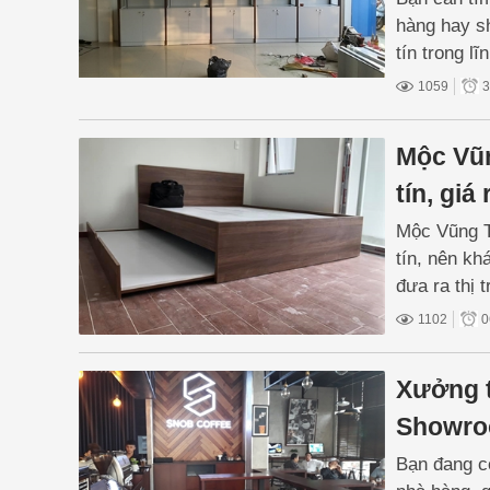
hàng hay s
tín trong l
của quý kh
1059
3
tốt nhất.
Mộc Vũn
tín, giá 
Mộc Vũng Tà
tín, nên k
đưa ra thị 
và báo giá t
1102
0
Xưởng t
Showroo
Bạn đang có