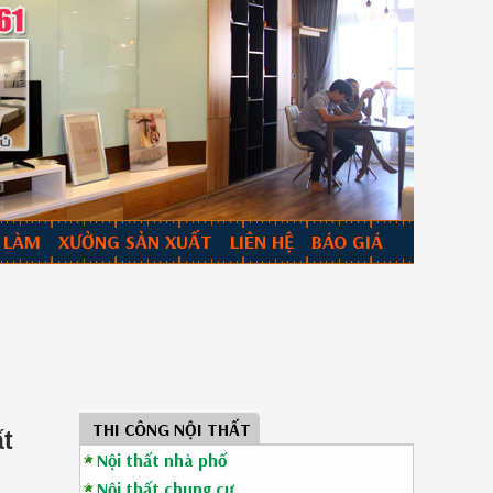
 LÀM
XƯỞNG SẢN XUẤT
LIÊN HỆ
BÁO GIÁ
THI CÔNG NỘI THẤT
ất
Nội thất nhà phố
Nội thất chung cư