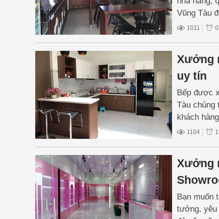
nhà hàng, q
Vũng Tàu đ
1011
0
Xưởng m
uy tín
Bếp được x
Tàu chúng 
khách hàng
gia chủ.
1104
1
Xưởng m
Showroo
Bạn muốn t
tưởng, yêu 