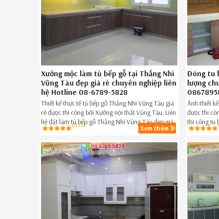
Xưởng mộc làm tủ bếp gỗ tại Thắng Nhì
Đóng tu 
Vũng Tàu đẹp giá rẻ chuyên nghiệp liên
lượng ch
hệ Hotline 08-6789-5828
0867895
Thiết kế thực tế tủ bếp gỗ Thắng Nhì Vũng Tàu giá
Ảnh thiết k
rẻ được thi công bởi Xưởng nội thất Vũng Tàu. Liên
được thi cô
hệ đặt làm tủ bếp gỗ Thắng Nhì Vũng Tàu đẹp giá
thi công tu
(953)
Xem thêm
rẻ,tủ bếp gỗ đẹp giá rẻ Thắng Nhì Vũng Tàu ngay
đẹp giá rẻ
hôm nay Hotline 08.6789.5828.
Hotline 086