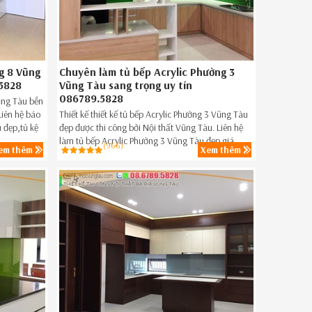
g 8 Vũng
Chuyên làm tủ bếp Acrylic Phường 3
.5828
Vũng Tàu sang trọng uy tín
086789.5828
ũng Tàu bền
Liên hệ báo
Thiết kế thiết kế tủ bếp Acrylic Phường 3 Vũng Tàu
 đẹp,tủ kệ
đẹp được thi công bởi Nội thất Vũng Tàu. Liên hệ
 nay SĐT
làm tủ bếp Acrylic Phường 3 Vũng Tàu đẹp giá
(966)
em thêm
Xem thêm
rẻ,tủ bếp Acrylic giá rẻ Phường 3 Vũng Tàu ngay
hôm nay SĐT 086.789.5828.