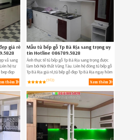
ẹp giá rẻ
Mẫu tủ bếp gỗ Tp Bà Rịa sang trọng uy
9.5828
tín Hotline 086789.5828
đẹp vầ sang
Ảnh thực tế tủ bếp gỗ Tp Bà Rịa sang trọng được
Liên hệ tư
làm bởi Nội thất Vũng Tàu. Liên hệ đóng tủ bếp gỗ
 bep đẹp
Tp Bà Rịa giá rẻ,tủ bếp gỗ đẹp Tp Bà Rịa ngay hôm
 08-6789-
nay 08-6789-5828.
(972)
em thêm
Xem thêm