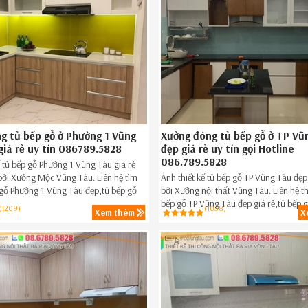
g tủ bếp gỗ ở Phường 1 Vũng
Xưởng đóng tủ bếp gỗ ở TP Vũ
giá rẻ uy tín 086789.5828
đẹp giá rẻ uy tín gọi Hotline
086.789.5828
 tủ bếp gỗ Phường 1 Vũng Tàu giá rẻ
ởi Xưởng Mộc Vũng Tàu. Liên hệ tìm
Ảnh thiết kế tủ bếp gỗ TP Vũng Tàu đẹ
 gỗ Phường 1 Vũng Tàu đẹp,tủ bếp gỗ
bởi Xưởng nội thất Vũng Tàu. Liên hệ th
 Phường 1 Vũng Tàu ngay hôm nay
bếp gỗ TP Vũng Tàu đẹp giá rẻ,tủ bếp g
(1209)
(1038)
Xem thêm
X
28.
Vũng Tàu ngay hôm nay Hotline 08.67