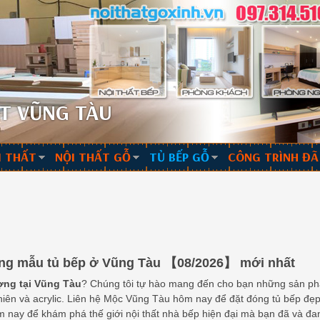
T VŨNG TÀU
I THẤT
NỘI THẤT GỖ
TỦ BẾP GỖ
CÔNG TRÌNH ĐÃ
ững mẫu tủ bếp ở Vũng Tàu 【08/2026】 mới nhất
ượng tại Vũng Tàu
? Chúng tôi tự hào mang đến cho bạn những sản phẩm
hiên và acrylic. Liên hệ Mộc Vũng Tàu hôm nay để đặt đóng tủ bếp đẹp
hôm nay để khám phá thế giới nội thất nhà bếp hiện đại mà bạn đã và