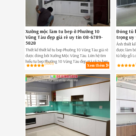
Xưởng mộc làm tu bep ở Phường 10
Đóng tủ 
Vũng Tàu đẹp giá rẻ uy tín 08-6789-
trọng uy
5828
Ảnh thiết k
Thiết kế thiết kế tu bep Phường 10 Vũng Tàu giá rẻ
được làm bở
được đóng bởi Xưởng Mộc Vũng Tàu. Liên hệ tìm
tủ bếp gỗ L
hiểu tu bep Phường 10 Vũng Tàu đẹp giá rẻ,tu bep
Điền BRVT 
(1061)
Xem thêm
giá rẻ Phường 10 Vũng Tàu ngay hôm nay Hotline
086789.5828.