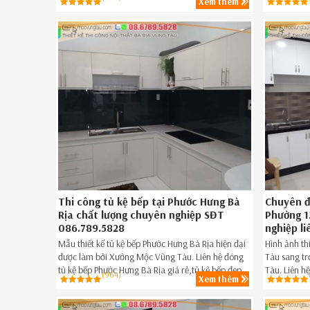
Xem thêm
Tàu giá rẻ,
Tàu ngay h
Thi công tủ kệ bếp tại Phước Hưng Bà
Chuyên đ
Rịa chất lượng chuyên nghiệp SĐT
Phường 1
086.789.5828
nghiệp l
Mẫu thiết kế tủ kệ bếp Phước Hưng Bà Rịa hiện đại
Hình ảnh th
được làm bởi Xưởng Mộc Vũng Tàu. Liên hệ đóng
Tàu sang tr
tủ kệ bếp Phước Hưng Bà Rịa giá rẻ,tủ kệ bếp đẹp
Tàu. Liên h
(964)
Xem thêm
giá rẻ Phước Hưng Bà Rịa ngay hôm nay
Vũng Tàu đ
086.789.5828.
Vũng Tàu n