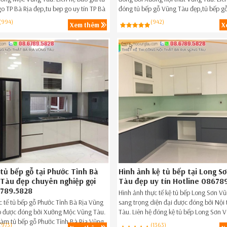
go TP Bà Rịa đẹp,tu bep go uy tín TP Bà
đóng tủ bếp gỗ Vũng Tàu đẹp,tủ bếp g
m nay Hotline 086.789.5828.
Tàu ngay hôm nay 08.6789.5828.
(994)
(942)
Xem thêm
X
tủ bếp gỗ tại Phước Tỉnh Bà
Hình ảnh kệ tủ bếp tại Long S
 Tàu đẹp chuyên nghiệp gọi
Tàu đẹp uy tín Hotline 08678
789.5828
Hình ảnh thực tế kệ tủ bếp Long Sơn V
ực tế tủ bếp gỗ Phước Tỉnh Bà Rịa Vũng
sang trọng diện đại được đóng bởi Nội
p được đóng bởi Xưởng Mộc Vũng Tàu.
Tàu. Liên hệ đóng kệ tủ bếp Long Sơn 
 làm tủ bếp gỗ Phước Tỉnh Bà Rịa Vũng
đẹp,kệ tủ bếp giá rẻ Long Sơn Vũng T
(973)
(1363)