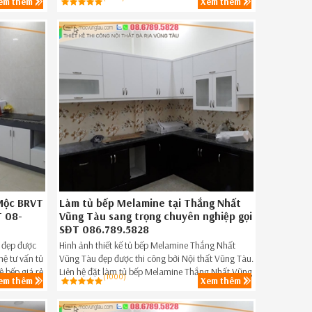
em thêm
Xem thêm
đẹp,tủ bếp Acrylic giá rẻ Tân Thành BRVT ngay
hôm nay SĐT 08-6789-5828.
 Mộc BRVT
Làm tủ bếp Melamine tại Thắng Nhất
T 08-
Vũng Tàu sang trọng chuyên nghiệp gọi
SĐT 086.789.5828
 đẹp được
Hình ảnh thiết kế tủ bếp Melamine Thắng Nhất
hệ tư vấn tủ
Vũng Tàu đẹp được thi công bởi Nội thất Vũng Tàu.
 bếp giá rẻ
Liên hệ đặt làm tủ bếp Melamine Thắng Nhất Vũng
(1000)
em thêm
Xem thêm
Tàu giá rẻ,tủ bếp Melamine đẹp giá rẻ Thắng Nhất
Vũng Tàu ngay hôm nay 08-6789-5828.