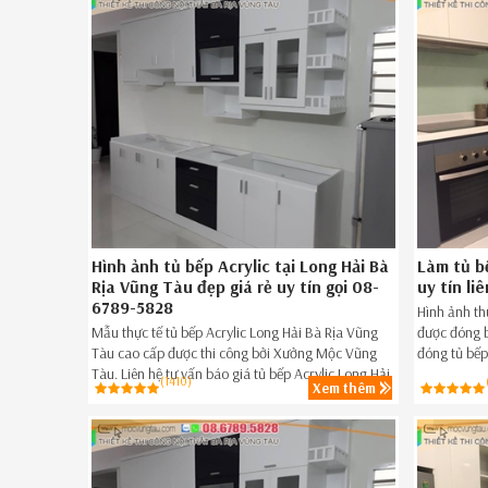
Hình ảnh tủ bếp Acrylic tại Long Hải Bà
Làm tủ b
Rịa Vũng Tàu đẹp giá rẻ uy tín gọi 08-
uy tín li
6789-5828
Hình ảnh th
Mẫu thực tế tủ bếp Acrylic Long Hải Bà Rịa Vũng
được đóng b
Tàu cao cấp được thi công bởi Xưởng Mộc Vũng
đóng tủ bếp
Tàu. Liên hệ tư vấn báo giá tủ bếp Acrylic Long Hải
đẹp giá rẻ
(1410)
Xem thêm
Bà Rịa Vũng Tàu đẹp,tủ bếp Acrylic uy tín Long Hải
5828.
Bà Rịa Vũng Tàu ngay hôm nay SĐT 086789.5828.