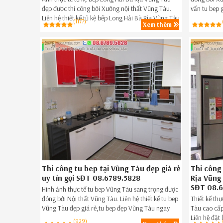
đẹp được thi công bởi Xưởng nội thất Vũng Tàu.
vấn tu bep 
Liên hệ thiết kế tủ kệ bếp Long Hải Bà Rịa Vũng Tàu
Rịa ngay hô
(1177)
Xem thêm
đẹp giá rẻ,tủ kệ bếp đẹp giá rẻ Long Hải Bà Rịa
Vũng Tàu ngay hôm nay Hotline 086789.5828.
Thi công tu bep tại Vũng Tàu đẹp giá rẻ
Thi công 
uy tín gọi SĐT 08.6789.5828
Rịa Vũng
SĐT 08.6
Hình ảnh thực tế tu bep Vũng Tàu sang trọng được
đóng bởi Nội thất Vũng Tàu. Liên hệ thiết kế tu bep
Thiết kế th
Vũng Tàu đẹp giá rẻ,tu bep đẹp Vũng Tàu ngay
Tàu cao cấ
hôm nay 086.789.5828.
Liên hệ đặt
(929)