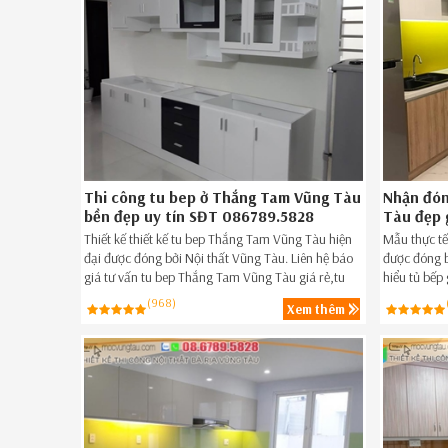
Thi công tu bep ở Thắng Tam Vũng Tàu
Nhận đón
bền đẹp uy tín SĐT 086789.5828
Tàu đẹp 
Thiết kế thiết kế tu bep Thắng Tam Vũng Tàu hiện
Mẫu thực tế
đại được đóng bởi Nội thất Vũng Tàu. Liên hệ báo
được đóng b
giá tư vấn tu bep Thắng Tam Vũng Tàu giá rẻ,tu
hiểu tủ bếp
bep đẹp giá rẻ Thắng Tam Vũng Tàu ngay hôm nay
đẹp giá rẻ
(968)
Xem thêm
SĐT 08.6789.5828.
086.789.58