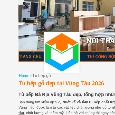
NỘI THẤ
TRANG CHỦ
THI CÔNG NỘ
›
Home
Tủ bếp gỗ
Tủ bếp gỗ đẹp tại Vũng Tàu 2026
Tủ bếp Bà Rịa Vũng Tàu đẹp, tổng hợp nh
Bạn đang tìm kiếm dịch vụ
thiết kế và làm tủ bếp chất l
Vũng Tàu, được làm từ các vật liệu chất lượng như gỗ tự n
tàu
, chất lượng và thẩm mỹ. Liên hệ với chúng tôi ngay 