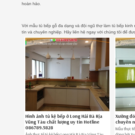
hoàn hảo.
Với mẫu tủ bếp gỗ đa dạng và đội ngũ thợ làm tủ bếp kinh 
tín và chuyên nghiệp. Hãy liên hệ ngay với chúng tôi để đượ
Hình ảnh tủ kệ bếp ở Long Hải Bà Rịa
Xưởng đó
Vũng Tàu chất lượng uy tín Hotline
chuyên n
086789.5828
Mẫu thực tế
Ảnh thực tế tủ kệ bếp Long Hải Bà Rịa Vũng Tàu
đóng bởi Xư