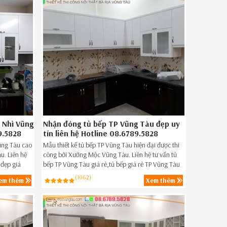
 Nhì Vũng
Nhận đóng tủ bếp TP Vũng Tàu đẹp uy
9.5828
tín liên hệ Hotline 08.6789.5828
Vũng Tàu cao
Mẫu thiết kế tủ bếp TP Vũng Tàu hiện đại được thi
. Liên hệ
công bởi Xưởng Mộc Vũng Tàu. Liên hệ tư vấn tủ
 đẹp giá
bếp TP Vũng Tàu giá rẻ,tủ bếp giá rẻ TP Vũng Tàu
 ngay hôm
ngay hôm nay 0867895828.
(1062)
em thêm
Xem thêm