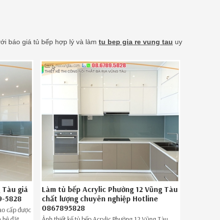
ới báo giá tủ bếp hợp lý và làm
tu bep gia re vung tau
uy
 Tàu giá
Làm tủ bếp Acrylic Phường 12 Vũng Tàu
9-5828
chất lượng chuyên nghiệp Hotline
0867895828
cao cấp được
 hệ đặt
Ảnh thiết kế tủ bếp Acrylic Phường 12 Vũng Tàu