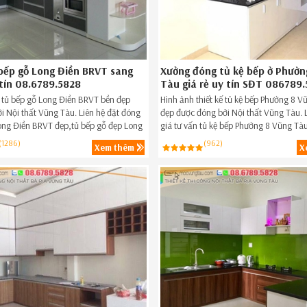
bếp gỗ Long Điền BRVT sang
Xưởng đóng tủ kệ bếp ở Phườn
 tín 08.6789.5828
Tàu giá rẻ uy tín SĐT 086789
ế tủ bếp gỗ Long Điền BRVT bền đẹp
Hình ảnh thiết kế tủ kệ bếp Phường 8 V
i Nội thất Vũng Tàu. Liên hệ đặt đóng
đẹp được đóng bởi Nội thất Vũng Tàu. 
ong Điền BRVT đẹp,tủ bếp gỗ đẹp Long
giá tư vấn tủ kệ bếp Phường 8 Vũng Tàu
ngay hôm nay SĐT 086789.5828.
bếp đẹp Phường 8 Vũng Tàu ngay hôm
(1286)
(962)
Xem thêm
X
086789.5828.