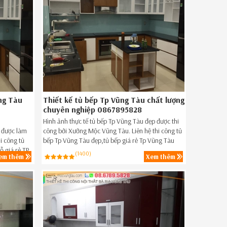
ng Tàu
Thiết kế tủ bếp Tp Vũng Tàu chất lượng
chuyên nghiệp 0867895828
Hình ảnh thực tế tủ bếp Tp Vũng Tàu đẹp được thi
p được làm
công bởi Xưởng Mộc Vũng Tàu. Liên hệ thi công tủ
i công tủ
bếp Tp Vũng Tàu đẹp,tủ bếp giá rẻ Tp Vũng Tàu
ỗ giá rẻ TP
ngay hôm nay Hotline 08-6789-5828.
(1400)
em thêm
Xem thêm
89.5828.