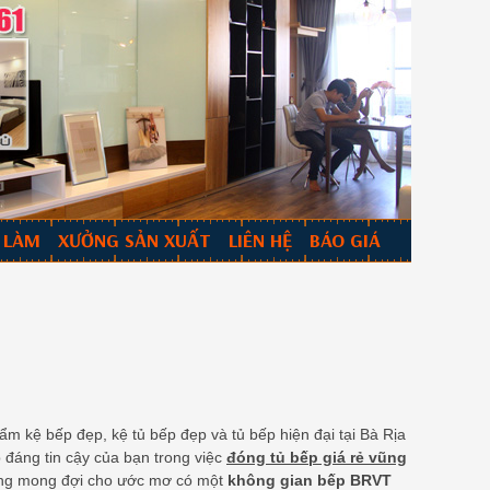
 LÀM
XƯỞNG SẢN XUẤT
LIÊN HỆ
BÁO GIÁ
 kệ bếp đẹp, kệ tủ bếp đẹp và tủ bếp hiện đại tại Bà Rịa
 đáng tin cậy của bạn trong việc
đóng tủ bếp giá rẻ vũng
 đang mong đợi cho ước mơ có một
không gian bếp BRVT