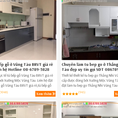
ếp gỗ ở Vũng Tàu BRVT giá rẻ
Chuyên làm tu bep go ở Thắng
ên hệ Hotline 08-6789-5828
Tàu đẹp uy tín gọi SĐT 08678
ực tế tủ bếp gỗ Vũng Tàu BRVT giá rẻ
Thiết kế thiết kế tu bep go Thắng Nhì 
ởi Xưởng Mộc Vũng Tàu. Liên hệ đặt
cấp được đóng bởi Xưởng Mộc Vũng Tàu
 gỗ Vũng Tàu BRVT giá rẻ,tủ bếp gỗ
đặt làm tu bep go Thắng Nhì Vũng Tàu
 Vũng Tàu BRVT ngay hôm nay 08-6789-
rẻ,tu bep go đẹp Thắng Nhì Vũng Tàu
(1048)
(945)
Xem thêm
X
nay Hotline 086789.5828.