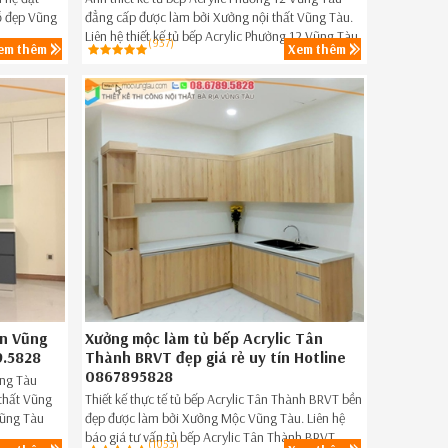
ỗ đẹp Vũng
đẳng cấp được làm bởi Xưởng nội thất Vũng Tàu.
Liên hệ thiết kế tủ bếp Acrylic Phường 12 Vũng Tàu
(937)
em thêm
Xem thêm
đẹp,tủ bếp Acrylic giá rẻ Phường 12 Vũng Tàu ngay
hôm nay SĐT 0867895828.
ơn Vũng
Xưởng mộc làm tủ bếp Acrylic Tân
9.5828
Thành BRVT đẹp giá rẻ uy tín Hotline
0867895828
ũng Tàu
 thất Vũng
Thiết kế thực tế tủ bếp Acrylic Tân Thành BRVT bền
Vũng Tàu
đẹp được làm bởi Xưởng Mộc Vũng Tàu. Liên hệ
àu ngay hôm
báo giá tư vấn tủ bếp Acrylic Tân Thành BRVT
(1053)