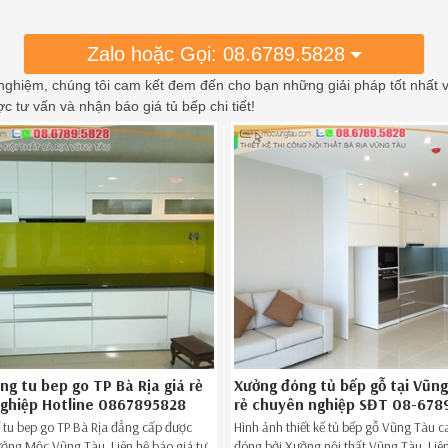
Zalo hoặc Gọi: 08.6789.5828
nghiệm, chúng tôi cam kết đem đến cho bạn những giải pháp tốt nhất v
c tư vấn và nhận báo giá tủ bếp chi tiết!
ng tu bep go TP Bà Rịa giá rẻ
Xưởng đóng tủ bếp gỗ tại Vũng
ghiệp Hotline 0867895828
rẻ chuyên nghiệp SĐT 08-678
 tu bep go TP Bà Rịa đẳng cấp được
Hình ảnh thiết kế tủ bếp gỗ Vũng Tàu 
ởng Mộc Vũng Tàu. Liên hệ báo giá tư
đóng bởi Xưởng nội thất Vũng Tàu. Liên