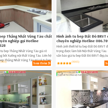
bep Thắng Nhất Vũng Tàu chất
Hình ảnh tu bep Đất Đỏ BRVT đ
uyên nghiệp gọi Hotline
chuyên nghiệp Hotline 086.78
828
Hình ảnh thiết kế tu bep Đất Đỏ BRVT 
ế tu bep Thắng Nhất Vũng Tàu giá rẻ
trọng được làm bởi Nội thất Vũng Tàu. 
ng bởi Xưởng nội thất Vũng Tàu. Liên hệ
vấn báo giá tu bep Đất Đỏ BRVT đẹp,tu
 bep Thắng Nhất Vũng Tàu giá rẻ,tu bep
giá rẻ Đất Đỏ BRVT ngay hôm nay SĐT
(1103)
(1005)
Xem thêm
X
 Thắng Nhất Vũng Tàu ngay hôm nay
5828.
.789.5828.