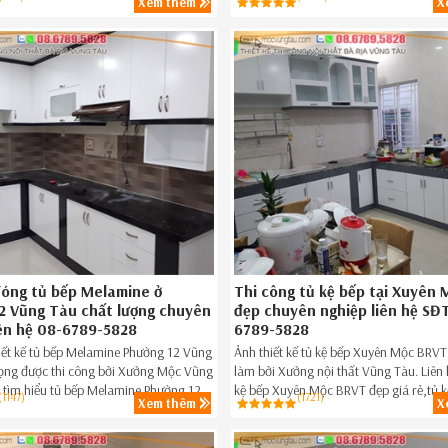
Xem thêm
X
tủ bếp gỗ uy tín Phước Tỉnh Bà Rịa Vũng
nay Hotline 08.6789.5828.
ôm nay 086.789.5828.
óng tủ bếp Melamine ở
Thi công tủ kệ bếp tại Xuyên
2 Vũng Tàu chất lượng chuyên
đẹp chuyên nghiệp liên hệ SĐ
iên hệ 08-6789-5828
6789-5828
iết kế tủ bếp Melamine Phường 12 Vũng
Ảnh thiết kế tủ kệ bếp Xuyên Mộc BRVT
ọng được thi công bởi Xưởng Mộc Vũng
làm bởi Xưởng nội thất Vũng Tàu. Liên 
ệ tìm hiểu tủ bếp Melamine Phường 12
kệ bếp Xuyên Mộc BRVT đẹp giá rẻ,tủ kệ
(1147)
(1721)
Xem thêm
X
ẹp,tủ bếp Melamine đẹp Phường 12
Xuyên Mộc BRVT ngay hôm nay SĐT
gay hôm nay Hotline 08.6789.5828.
086.789.5828.