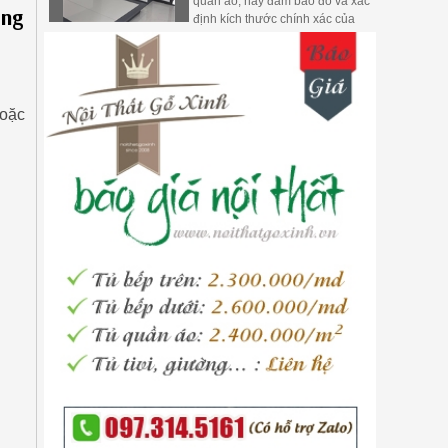
quần áo, hãy đảm bảo đo và xác
ũng
định kích thước chính xác của
phòng ngủ của bạn. Điều này sẽ
giúp bạn lựa chọn một mẫu tủ
phù hợp với không gian hiện có,
tránh việc mua sai kích thước và
lãng phí không gian
hoặc