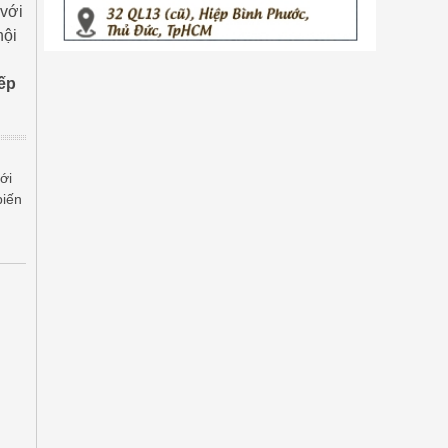
 với
nội
ếp
ới
biến