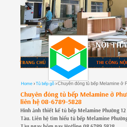
NỘI THẤ
TRANG CHỦ
THI CÔNG NỘ
›
›
Home
Tủ bếp gỗ
Chuyên đóng tủ bếp Melamine ở P
Chuyên đóng tủ bếp Melamine ở Phư
liên hệ 08-6789-5828
Hình ảnh thiết kế tủ bếp Melamine Phường 12
Tàu. Liên hệ tìm hiểu tủ bếp Melamine Phườ
Tàu ngay hôm nay Hotline 08.6789.5828.