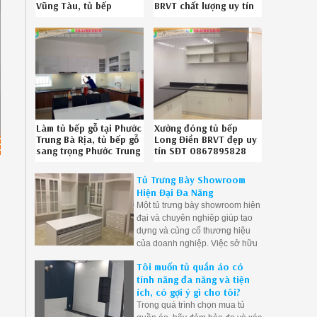
Vũng Tàu, tủ bếp
BRVT chất lượng uy tín
Acrylic giá rẻ Phường 5
08-6789-5828
Vũng Tàu uy tín Hotline
2826192NW
086.789.5828
092619837
Làm tủ bếp gỗ tại Phước
Xưởng đóng tủ bếp
Trung Bà Rịa, tủ bếp gỗ
Long Điền BRVT đẹp uy
sang trọng Phước Trung
tín SĐT 0867895828
Bà Rịa chuyên nghiệp
4326194K4
Hotline 08.6789.5828
Tủ Trưng Bày Showroom
3626199HP
Hiện Đại Đa Năng
Một tủ trưng bày showroom hiện
đại và chuyên nghiệp giúp tạo
dựng và củng cố thương hiệu
của doanh nghiệp. Việc sở hữu
một tủ trưng bày showroom hiện
Tôi muốn tủ quần áo có
đại đa năng giúp bạn tiết kiệm
tính năng đa năng và tiện
rất nhiều thời gian và công sức
ích, có gợi ý gì cho tôi?
trong việc bày trí sản phẩm
Trong quá trình chọn mua tủ