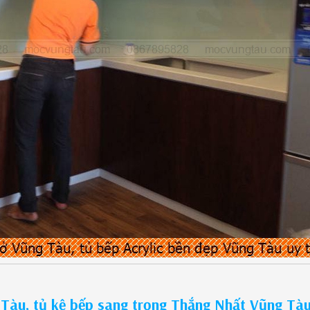
Tàu, tủ kệ bếp sang trọng Thắng Nhất Vũng Tà