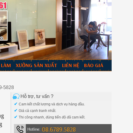
 LÀM
XƯỞNG SẢN XUẤT
LIÊN HỆ
BÁO GIÁ
9-5828
Hỗ trợ, tư vấn ?
✔
Cam kết chất lượng và dịch vụ hàng đầu.
✔
Giá cả cạnh tranh nhất.
ng
✔
Thi công nhanh, đúng tiến độ đã cam kết.
g
08.6789.5828
Hotline: