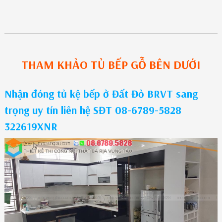
THAM KHẢO
TỦ BẾP GỖ
BÊN DƯỚI
Nhận đóng tủ kệ bếp ở Đất Đỏ BRVT sang
trọng uy tín liên hệ SĐT 08-6789-5828
322619XNR