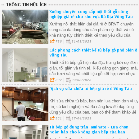
THÔNG TIN HỮU ÍCH
Xưởng chuyên cung cấp nội thất gỗ công
nghiệp giá rẻ cho khu vực Bà Rịa Vũng Tàu
Xưởng nội thất hiện đại giá rẻ ở BRVT chuyên
cung cấp đa dạng các sản phẩm nội thất và có
khả năng tùy chỉnh thiết kế theo yêu cầu của
khách hàng
736
31/03/2023
Các phong cách thiết kế tủ bếp gỗ phổ biến ở
Vũng Tàu
Thiết kế tủ bếp gỗ hiện đại đặc trưng bởi sự đơn
giản, tối giản và tinh tế. Kiểu dáng gọn gàng, màu
sắc tươi sáng và chất liệu gỗ kết hợp với nhựa
hoặc kim loại làm cho tủ bếp gỗ hiện đại trở nên
802
03/08/2023
phổ biến
Dịch vụ sửa chữa tủ bếp giá rẻ ở Vũng Tàu
Khi sửa chữa tủ bếp, bạn nên lựa chọn đơn vị uy
tín, có kinh nghiệm và đủ năng lực để đáp ứng
đúng yêu cầu của bạn, bạn có thể tham khảo để
tìm hiểu về những đơn vị sửa chữa tủ bếp nổi
961
27/04/2023
tiếng, có đánh giá tích cực từ khách hàng trước
Tủ bếp gỗ đụng trần laminate - Lựa chọn
đây
hoàn hảo cho không gian bếp của bạn