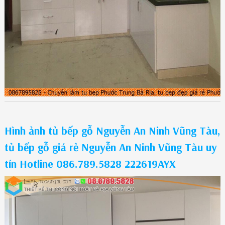
Hình ảnh tủ bếp gỗ Nguyễn An Ninh Vũng Tàu,
tủ bếp gỗ giá rẻ Nguyễn An Ninh Vũng Tàu uy
tín Hotline 086.789.5828 222619AYX