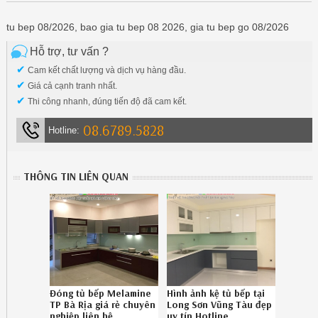
tu bep 08/2026, bao gia tu bep 08 2026, gia tu bep go 08/2026
Hỗ trợ, tư vấn ?
✔
Cam kết chất lượng và dịch vụ hàng đầu.
✔
Giá cả cạnh tranh nhất.
✔
Thi công nhanh, đúng tiến độ đã cam kết.
08.6789.5828
Hotline:
THÔNG TIN LIÊN QUAN
Đóng tủ bếp Melamine
Hình ảnh kệ tủ bếp tại
TP Bà Rịa giá rẻ chuyên
Long Sơn Vũng Tàu đẹp
nghiệp liên hệ
uy tín Hotline