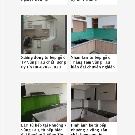
086.789.5828
086789.5828
Xưởng đóng tủ bếp gỗ ở
Nhận làm tủ bếp gỗ ở
TP Vũng Tàu chất lượng
Thắng Tam Vũng Tàu
uy tín 08-6789-5828
hiện đại chuyên nghiệp
062619VWZ
SĐT 086.789.5828
Làm tủ bếp tại Phường 7
Hình ảnh kệ tủ bếp
Vũng Tàu, tủ bếp hiện
Phường 2 Vũng Tàu
đại Phường 7 Vũng Tàu
chất lượng uy tín