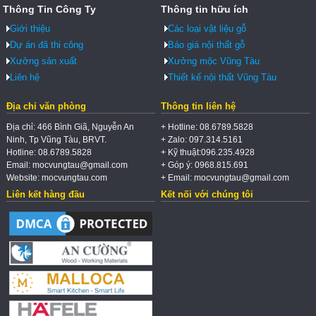
Thông Tin Công Ty
Thông tin hữu ích
Giới thiệu
Các loại vật liệu gỗ
Dự án đã thi công
Báo giá nội thất gỗ
Xưởng sản xuất
Xưởng mộc Vũng Tàu
Liên hệ
Thiết kế nội thất Vũng Tàu
Địa chỉ văn phòng
Thông tin liên hệ
Địa chỉ: 466 Bình Giã, Nguyễn An
+ Hotline: 08.6789.5828
Ninh, Tp Vũng Tàu, BRVT.
+ Zalo: 097.314.5161
Hotline: 08.6789.5828
+ Kỹ thuật:096.235.4928
Email: mocvungtau@gmail.com
+ Góp ý: 0968.815.691
Website: mocvungtau.com
+ Email: mocvungtau@gmail.com
Liên kết hàng đầu
Kết nối với chúng tôi