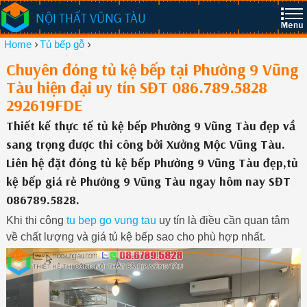
NỘI THẤT VŨNG TÀU
›
›
Home
Tủ bếp gỗ
Chuyên đóng tủ kệ bếp tại Phường 9 Vũng
Tàu hiện đại uy tín SĐT 086.789.5828
292619FDE
Thiết kế thực tế tủ kệ bếp Phường 9 Vũng Tàu đẹp vầ
sang trọng được thi công bởi Xưởng Mộc Vũng Tàu.
Liên hệ đặt đóng tủ kệ bếp Phường 9 Vũng Tàu đẹp,tủ
kệ bếp giá rẻ Phường 9 Vũng Tàu ngay hôm nay SĐT
086789.5828.
Khi thi công
tu bep go vung tau
uy tín là điều cần quan tâm
về chất lượng và giá tủ kệ bếp sao cho phù hợp nhất.