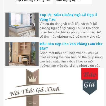
chuyên nghiệp SĐT 08-
Hotline 0867895828
6789-5828 172619JE9
Top 14+ Mẫu Giường Ngủ Gỗ Đẹp Ở
Vũng Tàu
Với sự đa dạng về chất liệu và thiết kế,
giường ngủ gỗ tại Vũng Tàu là lựa chọn
hoàn hảo cho bất kỳ phong cách nào. AZ
sẽ tìm mẫu giường ngủ gỗ ưng ý cho căn
phòng của bạn và biến nó thành nơi thư
Mẫu Bàn Họp Cho Văn Phòng Làm Việc
giãn và đẹp đẽ.
BRVT
Chọn một mẫu phù hợp với nhu cầu và
thiết kế tổng thể của bạn có thể giúp nâng
cao hiệu suất làm việc và tạo ra môi
trường làm việc thú vị cho nhân viên của
bạn.