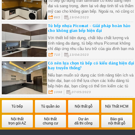
Tủ bếp gỗ đụng trần laminate có kiểu dáng hiện
đại và sang trọng, đem lại vẻ đẹp tinh tế và thẩm
mỹ cao cho không gian bếp. Ngoài ra, nó cũng có
nhiều màu sắc, hoa văn và họa tiết khác nhau,
865
19/04/2023
giúp bạn dễ dàng lựa chọn theo phong cách thiết
Tủ bếp nhựa Picomat - Giải pháp hoàn hảo
kế nội thất của căn nhà
cho không gian bếp hiện đại
Với thiết kế tiện dụng, chất liệu chất lượng và
tính năng đa dạng, tủ bếp nhựa Picomat không
chỉ đáp ứng nhu cầu lưu trữ của gia đình bạn mà
còn giúp không gian bếp trở nên gọn gàng, hiện
710
13/04/2023
đại và hài hòa
Có nên lựa chọn tủ bếp có kiểu dáng hiện đại
hay truyền thống?
Nếu bạn muốn sử dụng các tính năng tiện ích và
hiện đại, bạn có thể lựa chọn các kiểu dáng tủ
bếp hiện đại, bạn cũng có thể tìm kiếm các tủ
bếp truyền thống được cải tiến với các tính năng
1098
07/05/2023
hiện đại để đáp ứng nhu cầu sử dụng hiện đại.
Tủ bếp
Tủ quần áo
Nội thất gỗ
Nội Thất HCM
Nội thất
Nội thất
Dự án
Báo giá
trọn gói AZ
chung cư
đã thi công
nội thất gỗ