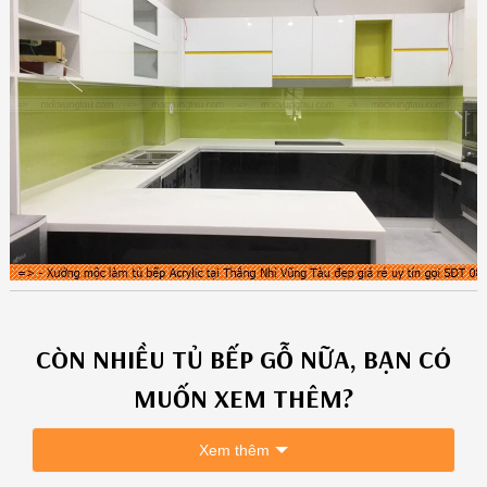
CÒN NHIỀU
TỦ BẾP GỖ
NỮA, BẠN CÓ
MUỐN XEM THÊM?
Xem thêm