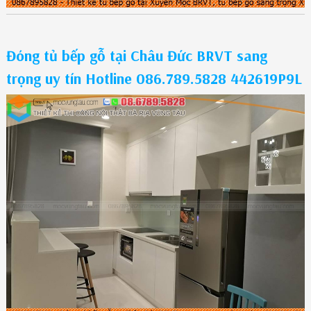
Đóng tủ bếp gỗ tại Châu Đức BRVT sang
trọng uy tín Hotline 086.789.5828 442619P9L