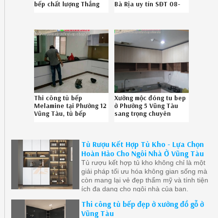
bếp chất lượng Thắng
Bà Rịa uy tín SĐT 08-
Tam Vũng Tàu chuyên
6789-5828
nghiệp 086789.5828
Thi công tủ bếp
Xưởng mộc đóng tu bep
Melamine tại Phường 12
ở Phường 5 Vũng Tàu
Vũng Tàu, tủ bếp
sang trọng chuyên
Melamine sang trọng
nghiệp liên hệ SĐT
Phường 12 Vũng Tàu
086.789.5828
chuyên nghiệp liên hệ
512619D8A
Tủ Rượu Kết Hợp Tủ Kho - Lựa Chọn
SĐT 0867895828
292619SA8
Hoàn Hảo Cho Ngôi Nhà Ở Vũng Tàu
Tủ rượu kết hợp tủ kho không chỉ là một
giải pháp tối ưu hóa không gian sống mà
còn mang lại vẻ đẹp thẩm mỹ và tính tiện
ích đa dạng cho ngôi nhà của bạn.
Thi công tủ bếp đẹp ở xưởng đồ gỗ ở
Vũng Tàu