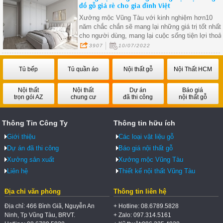
đồ gỗ giá rẻ cho gia đình Việt
Xưởng mộc Vũng Tàu với kinh nghiệm hơn10
năm chắc chắn sẽ mang lại những giá trị tốt nhất
cho người dùng, mang lại cuộc sống tiện lợi thoả
mái
3907
10/07/2022
Tủ bếp
Tủ quần áo
Nội thất gỗ
Nội Thất HCM
Nội thất
Nội thất
Dự án
Báo giá
trọn gói AZ
chung cư
đã thi công
nội thất gỗ
Thông Tin Công Ty
Thông tin hữu ích
Giới thiệu
Các loại vật liệu gỗ
Dự án đã thi công
Báo giá nội thất gỗ
Xưởng sản xuất
Xưởng mộc Vũng Tàu
Liên hệ
Thiết kế nội thất Vũng Tàu
Địa chỉ văn phòng
Thông tin liên hệ
Địa chỉ: 466 Bình Giã, Nguyễn An
+ Hotline: 08.6789.5828
Ninh, Tp Vũng Tàu, BRVT.
+ Zalo: 097.314.5161