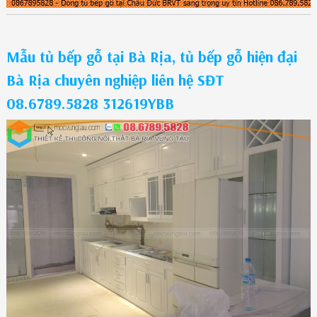
Mẫu tủ bếp gỗ tại Bà Rịa, tủ bếp gỗ hiện đại
Bà Rịa chuyên nghiệp liên hệ SĐT
08.6789.5828 312619YBB