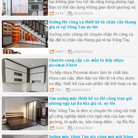
tạo không gian lưu trữ đa năng trong phòng ngủ.
Bạn có thể tận dụng không gian dưới giường và
trên giường để tổ chức đồ dùng cá nhân, tạo
1475
18/10/2023
không gian làm việc
Xưởng thi công và thiết kế tủ chân cầu thàng
giá rẻ tại Vũng Tàu uy tín
Xưởng mộc chúng tôi chuyên nhận thi công và
lắp đặt tủ chân cầu thang giá rẻ tại Vũng Tàu
1897
15/03/2022
Chuyên cung cấp các mẫu tủ bếp nhựa
picomat ở brvt
Tủ bếp nhựa Picomat được làm từ chất liệu
nhựa cao cấp, đảm bảo sự bền bỉ và chịu được
va đập, thiết kế của sản phẩm rất linh hoạt và đa
dạng, giúp bạn dễ dàng sắp xếp và lưu trữ các
789
08/04/2023
vật dụng nhà bếp như dụng cụ nấu ăn
Tìm xưởng mộc thiết kế và thi công trọn gói
phòng ngủ tại Bà Rịa giá rẻ, uy tín
Mộc Vũng Tàu là đơn vị chuyên thi công nội thất
gỗ công nghiệp dành cho ngôi nhà của bạn như
giường, tủ quần áo, bàn trang điểm... tại Bà Rịa
với giá cạnh tranh nhất thị trường.
1028
13/04/2022
Xưởng mộc Vũng Tàu gia công mọi mặt hàng