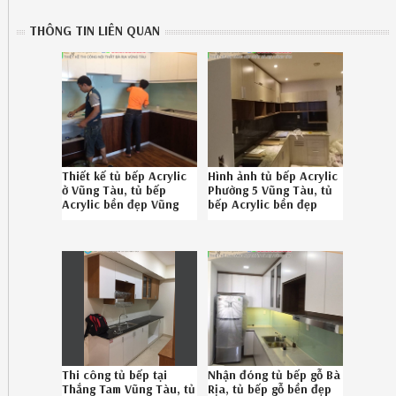
THÔNG TIN LIÊN QUAN
Thiết kế tủ bếp Acrylic
Hình ảnh tủ bếp Acrylic
ở Vũng Tàu, tủ bếp
Phường 5 Vũng Tàu, tủ
Acrylic bền đẹp Vũng
bếp Acrylic bền đẹp
Tàu uy tín Hotline
Phường 5 Vũng Tàu uy
0867895828
tín gọi SĐT
08.6789.5828
Thi công tủ bếp tại
Nhận đóng tủ bếp gỗ Bà
Thắng Tam Vũng Tàu, tủ
Rịa, tủ bếp gỗ bền đẹp