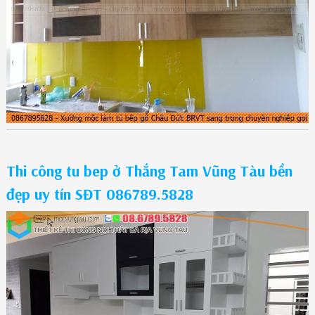
Thi công tu bep ở Thắng Tam Vũng Tàu bền
đẹp uy tín SĐT 086789.5828