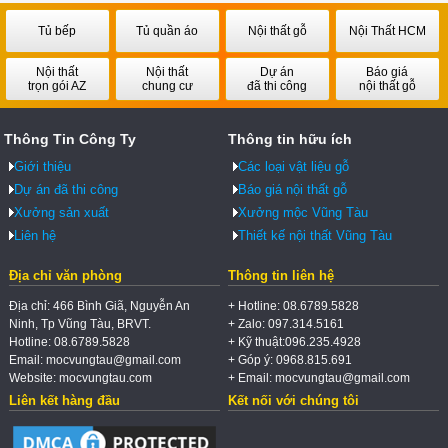
Tủ bếp
Tủ quần áo
Nội thất gỗ
Nội Thất HCM
Nội thất
Nội thất
Dự án
Báo giá
trọn gói AZ
chung cư
đã thi công
nội thất gỗ
Thông Tin Công Ty
Thông tin hữu ích
Giới thiệu
Các loại vật liệu gỗ
Dự án đã thi công
Báo giá nội thất gỗ
Xưởng sản xuất
Xưởng mộc Vũng Tàu
Liên hệ
Thiết kế nội thất Vũng Tàu
Địa chỉ văn phòng
Thông tin liên hệ
Địa chỉ: 466 Bình Giã, Nguyễn An
+ Hotline: 08.6789.5828
Ninh, Tp Vũng Tàu, BRVT.
+ Zalo: 097.314.5161
Hotline: 08.6789.5828
+ Kỹ thuật:096.235.4928
Email: mocvungtau@gmail.com
+ Góp ý: 0968.815.691
Website: mocvungtau.com
+ Email: mocvungtau@gmail.com
Liên kết hàng đầu
Kết nối với chúng tôi