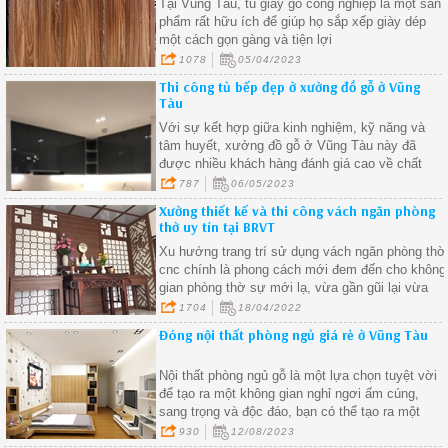
Tại Vũng Tàu, tủ giày gỗ công nghiệp là một sản
phẩm rất hữu ích để giúp họ sắp xếp giày dép
một cách gọn gàng và tiện lợi
1078
05/04/2023
Thi công tủ bếp đẹp ở xưởng đồ gỗ ở Vũng
Tàu
Với sự kết hợp giữa kinh nghiệm, kỹ năng và
tâm huyết, xưởng đồ gỗ ở Vũng Tàu này đã
được nhiều khách hàng đánh giá cao về chất
lượng sản phẩm và dịch vụ
787
06/05/2023
Xưởng thiết kế và thi công vách ngăn phòng
thờ uy tín tại BRVT
Xu hướng trang trí sử dụng vách ngăn phòng thờ
cnc chính là phong cách mới đem đến cho không
gian phòng thờ sự mới lạ, vừa gần gũi lại vừa
ngăn cách được với những không gian khác.
1704
18/04/2022
Đóng nội thất phòng ngủ giá rẻ ở Vũng Tàu
Nội thất phòng ngủ gỗ là một lựa chọn tuyệt vời
để tạo ra một không gian nghỉ ngơi ấm cúng,
sang trọng và độc đáo, bạn có thể tạo ra một
không gian phòng ngủ thú vị và phản ánh cá tính
930
12/08/2023
riêng của bạn.