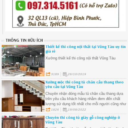
THÔNG TIN HỮU ÍCH
Thiết kế thi công nội thất tại Vũng Tàu uy tín
giá rẻ
Xưởng thiết kế thi công nội thất Vũng Tàu
3189
26/10/2019
Xưởng mộc thi công tủ chân cầu thang theo
yêu cầu tại Vũng Tàu
Chuyên nhận đóng mẫu tủ chân cầu thang dựa
trên yêu cầu khách hàng nhằm đem đến chất
lượng sử dụng tốt nhất cho mỗi người cũng như
lấp đầy được các khoảng không gian trống các
1826
19/08/2022
góc khuất trong nhà
Chuyên thi công tủ giày gỗ công nghiệp ở
Vũng Tàu