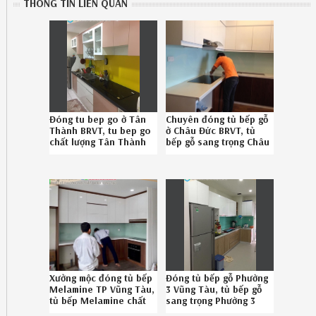
THÔNG TIN LIÊN QUAN
Đóng tu bep go ở Tân
Chuyên đóng tủ bếp gỗ
Thành BRVT, tu bep go
ở Châu Đức BRVT, tủ
chất lượng Tân Thành
bếp gỗ sang trọng Châu
BRVT uy tín gọi Hotline
Đức BRVT uy tín SĐT
086789.5828
08-6789-5828
312619SH4
002619TKJ
Xưởng mộc đóng tủ bếp
Đóng tủ bếp gỗ Phường
Melamine TP Vũng Tàu,
3 Vũng Tàu, tủ bếp gỗ
tủ bếp Melamine chất
sang trọng Phường 3
lượng TP Vũng Tàu
Vũng Tàu chuyên