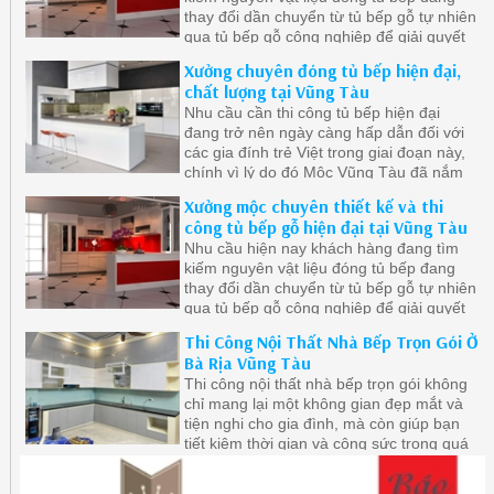
thay đổi dần chuyển từ tủ bếp gỗ tự nhiên
qua tủ bếp gỗ công nghiệp để giải quyết
khâu mối mọt, cong vênh, ẩm ướt nơi góc
Xưởng chuyên đóng tủ bếp hiện đại,
bếp do thời gian sử dụng. Bên cạnh đó gỗ
chất lượng tại Vũng Tàu
công nghiệp cũng được đánh giá là khá
Nhu cầu cần thi công tủ bếp hiện đại
bền và dặt biệt giá thành rẻ hơn gỗ tự
đang trở nên ngày càng hấp dẫn đối với
nhiên.
các gia đính trẻ Việt trong giai đoạn này,
chính vì lý do đó Mộc Vũng Tàu đã nắm
bắt được xu hướng nên chúng tôi sẵn
Xưởng mộc chuyên thiết kế và thi
sàng lên thiết kế và thi công nội thất
công tủ bếp gỗ hiện đại tại Vũng Tàu
phòng bếp cho quý khách.
Nhu cầu hiện nay khách hàng đang tìm
kiếm nguyên vật liệu đóng tủ bếp đang
thay đổi dần chuyển từ tủ bếp gỗ tự nhiên
qua tủ bếp gỗ công nghiệp để giải quyết
khâu mối mọt, cong vênh, ẩm ướt nơi góc
Thi Công Nội Thất Nhà Bếp Trọn Gói Ở
bếp do thời gian sử dụng. Bên cạnh đó gỗ
Bà Rịa Vũng Tàu
công nghiệp cũng được đánh giá là khá
Thi công nội thất nhà bếp trọn gói không
bền và dặt biệt giá thành rẻ hơn gỗ tự
chỉ mang lại một không gian đẹp mắt và
nhiên.
tiện nghi cho gia đình, mà còn giúp bạn
tiết kiệm thời gian và công sức trong quá
trình thi công