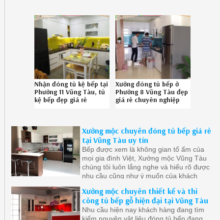
chuyên nghiệp liên hệ
nghiệp liên hệ SĐT 08-
Hotline 086.789.5828
6789-5828 522619Q92
482619U1Y
Nhận đóng tủ kệ bếp tại
Xưởng đóng tủ bếp ở
Phường 11 Vũng Tàu, tủ
Phường 8 Vũng Tàu đẹp
kệ bếp đẹp giá rẻ
giá rẻ chuyên nghiệp
Phường 11 Vũng Tàu uy
SĐT 08.6789.5828
tín Hotline
1426191VA
086789.5828
Xưởng mộc chuyên đóng tủ bếp giá rẻ
232619CA4
tại Vũng Tàu uy tín
Bếp được xem là không gian tổ ấm của
mọi gia đình Việt, Xưởng mộc Vũng Tàu
chúng tôi luôn lắng nghe và hiểu rõ được
nhu cầu cũng như ý muốn của khách
hàng để tạo ra những mẫu tủ bếp đẹp
Xưởng mộc chuyên thiết kế và thi
mang phong cách cá nhân của gia chủ.
công tủ bếp gỗ hiện đại tại Vũng Tàu
Nhu cầu hiện nay khách hàng đang tìm
kiếm nguyên vật liệu đóng tủ bếp đang