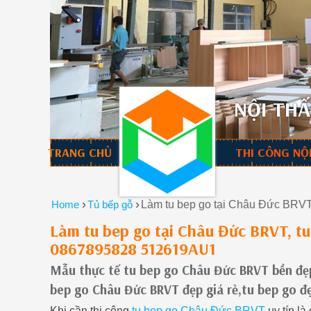
NỘI THẤ
TRANG CHỦ
THI CÔNG NỘ
›
›
Home
Tủ bếp gỗ
Làm tu bep go tại Châu Đức BRVT
Làm tu bep go tại Châu Đức BRVT, tu
0867895828 512619AU1
Mẫu thực tế tu bep go Châu Đức BRVT bền đẹp 
bep go Châu Đức BRVT đẹp giá rẻ,tu bep go 
Khi cần thi công
tu bep go Châu Đức BRVT
uy tín là