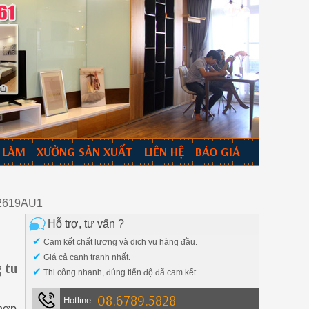
 LÀM
XƯỞNG SẢN XUẤT
LIÊN HỆ
BÁO GIÁ
12619AU1
Hỗ trợ, tư vấn ?
✔
Cam kết chất lượng và dịch vụ hàng đầu.
✔
Giá cả cạnh tranh nhất.
 tu
✔
Thi công nhanh, đúng tiến độ đã cam kết.
08.6789.5828
Hotline:
 hợp