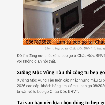
Làm tu bep go tại Châu Đức BRVT, tu bep 
Để tìm đúng nơi thiết kế tu bep go ở Châu Đức BRV
với không gian nội thất.
Xưởng Mộc Vũng Tàu thi công tu bep go
Xưởng Mộc Vũng Tàu luôn cập nhật những mẫu tu b
2026 cao cấp, khách hàng tìm kiếm tu bep go 08/202
tư vấn về tu bep go Châu Đức BRVT.
Tại sao bạn nên lựa chọn đóng tu bep