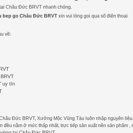
ỗ tại Châu Đức BRVT nhanh chóng.
u bep go Châu Đức BRVT
xin vui lòng gọi qua số điện thoại
u về:
BRVT
c BRVT
T
uy tín
T
t ở Châu Đức BRVT, Xưởng Mộc Vũng Tàu luôn nhập nguyên liệu
ển đều nằm ở mức thấp nhất, trực tiếp sản xuất nên sản phẩm , 
 trường tại Châu Đức BRVT.