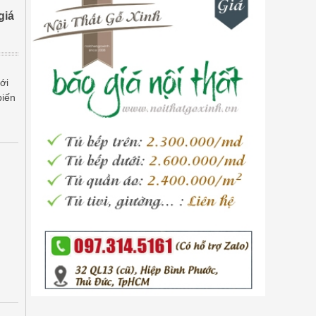
kiệm diện tích và tối ưu hóa
giá
không gian lưu trữ.
ới
biến