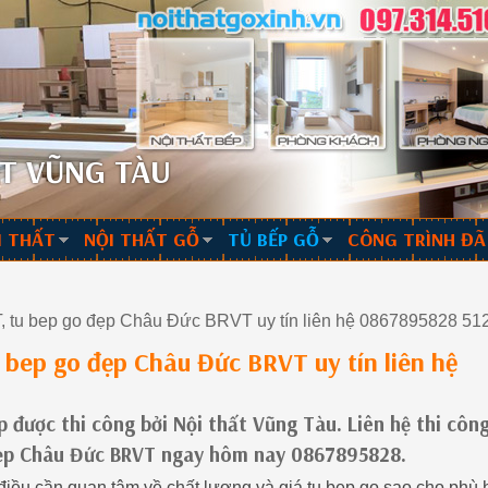
T VŨNG TÀU
I THẤT
NỘI THẤT GỖ
TỦ BẾP GỖ
CÔNG TRÌNH ĐÃ
, tu bep go đẹp Châu Đức BRVT uy tín liên hệ 0867895828 5
 bep go đẹp Châu Đức BRVT uy tín liên hệ
được thi công bởi Nội thất Vũng Tàu. Liên hệ thi công
đẹp Châu Đức BRVT ngay hôm nay 0867895828.
 điều cần quan tâm về chất lượng và giá tu bep go sao cho phù