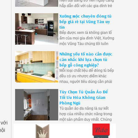
hiện đại đang trở nên ngày càng
gỗ công nghiệp cũng được đánh
hấp dẫn đối với các gia đính trẻ
giá là khá bền và dặt biệt giá
Việt trong giai đoạn này, chính vì
thành rẻ hơn gỗ tự nhiên.
Xưởng mộc chuyên đóng tủ
lý do đó Mộc Vũng Tàu đã nắm
bếp giá rẻ tại Vũng Tàu uy
bắt được xu hướng nên chúng
tín
tôi sẵn sàng lên thiết kế và thi
Bếp được xem là không gian tổ
công nội thất phòng bếp cho quý
ấm của mọi gia đình Việt, Xưởng
khách.
mộc Vũng Tàu chúng tôi luôn
lắng nghe và hiểu rõ được nhu
Những yếu tố nào cần được
cầu cũng như ý muốn của khách
cân nhắc khi lựa chọn tủ
hàng để tạo ra những mẫu tủ
bếp gỗ công nghiệp?
bếp đẹp mang phong cách cá
Mỗi loại chất liệu để đóng tủ bếp
nhân của gia chủ.
đều có ưu nhược điểm khác
nhau, người tiêu dùng cần phải
tìm hiểu và lựa chọn loại chất
Tùy Chọn Tủ Quần Áo Để
liệu phù hợp với nhu cầu và sở
Tối Ưu Hóa Không Gian
thích của mình
Phòng Ngủ
Tủ quần áo đa năng là sự kết
hợp của nhiều chức năng trong
một sản phẩm duy nhất. Chúng
 với
có thể tích hợp giá sách, kệ
nội
trưng bày, ngăn kéo, và không
gian để giày dép, giúp bạn tiết