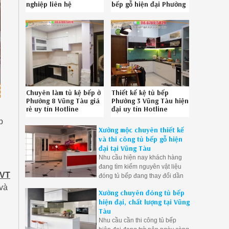
nghiệp liên hệ
bếp gỗ hiện đại Phường
086.789.5828
3 Vũng Tàu chuyên
nghiệp liên hệ
08.6789.5828
532619MHV
Chuyên làm tủ kệ bếp ở
Thiết kế kệ tủ bếp
Phường 8 Vũng Tàu giá
Phường 3 Vũng Tàu hiện
rẻ uy tín Hotline
đại uy tín Hotline
086.789.5828
08.6789.5828
p
5526199WM
252619A6A
Xưởng mộc chuyên thiết kế
và thi công tủ bếp gỗ hiện
đại tại Vũng Tàu
Nhu cầu hiện nay khách hàng
đang tìm kiếm nguyên vật liệu
RVT
đóng tủ bếp đang thay đổi dần
chuyển từ tủ bếp gỗ tự nhiên
 và
Xưởng chuyên đóng tủ bếp
qua tủ bếp gỗ công nghiệp để
hiện đại, chất lượng tại Vũng
giải quyết khâu mối mọt, cong
Tàu
vênh, ẩm ướt nơi góc bếp do
Nhu cầu cần thi công tủ bếp
thời gian sử dụng. Bên cạnh đó