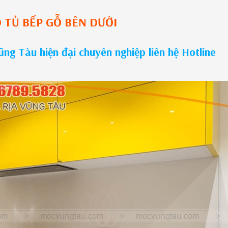
O
TỦ BẾP GỖ
BÊN DƯỚI
ng Tàu hiện đại chuyên nghiệp liên hệ Hotline