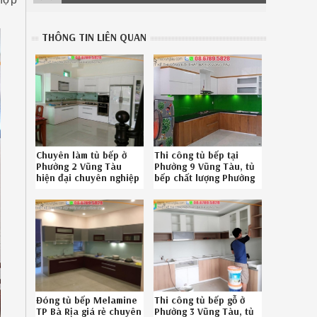
THÔNG TIN LIÊN QUAN
Chuyên làm tủ bếp ở
Thi công tủ bếp tại
Phường 2 Vũng Tàu
Phường 9 Vũng Tàu, tủ
hiện đại chuyên nghiệp
bếp chất lượng Phường
086.789.5828
9 Vũng Tàu chuyên
502619SXW
nghiệp liên hệ 08-
6789-5828
Đóng tủ bếp Melamine
Thi công tủ bếp gỗ ở
TP Bà Rịa giá rẻ chuyên
Phường 3 Vũng Tàu, tủ