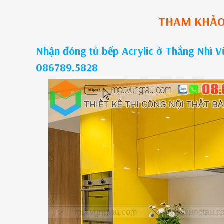
THAM KHẢ
Nhận đóng tủ bếp Acrylic ở Thắng Nhì Vũ
086789.5828