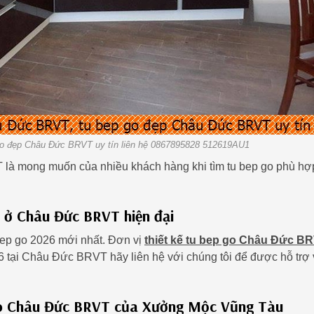
go đẹp Châu Đức BRVT uy tín liên hệ 0867895828 512619AU1
T là mong muốn của nhiều khách hàng khi tìm tu bep go phù hợ
 ở Châu Đức BRVT hiện đại
ep go 2026 mới nhất. Đơn vị
thiết kế tu bep go Châu Đức B
6 tại Châu Đức BRVT hãy liên hệ với chúng tôi để được hỗ trợ
 go Châu Đức BRVT của Xưởng Mộc Vũng Tàu