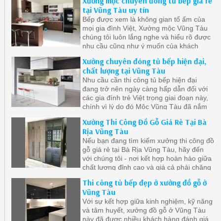
Xưởng mộc chuyên đóng tủ bếp giá rẻ
bếp do thời gian sử dụng. Bên cạnh đó gỗ
tại Vũng Tàu uy tín
công nghiệp cũng được đánh giá là khá
Bếp được xem là không gian tổ ấm của
bền và dặt biệt giá thành rẻ hơn gỗ tự
mọi gia đình Việt, Xưởng mộc Vũng Tàu
nhiên.
chúng tôi luôn lắng nghe và hiểu rõ được
nhu cầu cũng như ý muốn của khách
hàng để tạo ra những mẫu tủ bếp đẹp
Xưởng chuyên đóng tủ bếp hiện đại,
mang phong cách cá nhân của gia chủ.
chất lượng tại Vũng Tàu
Nhu cầu cần thi công tủ bếp hiện đại
đang trở nên ngày càng hấp dẫn đối với
các gia đính trẻ Việt trong giai đoạn này,
chính vì lý do đó Mộc Vũng Tàu đã nắm
bắt được xu hướng nên chúng tôi sẵn
Xưởng Thi Công Đồ Gỗ Giá Rẻ Tại Bà
sàng lên thiết kế và thi công nội thất
Rịa Vũng Tàu
phòng bếp cho quý khách.
Nếu bạn đang tìm kiếm xưởng thi công đồ
gỗ giá rẻ tại Bà Rịa Vũng Tàu, hãy đến
với chúng tôi - nơi kết hợp hoàn hảo giữa
chất lượng đỉnh cao và giá cả phải chăng
Thi công tủ bếp đẹp ở xưởng đồ gỗ ở
Vũng Tàu
Với sự kết hợp giữa kinh nghiệm, kỹ năng
và tâm huyết, xưởng đồ gỗ ở Vũng Tàu
này đã được nhiều khách hàng đánh giá