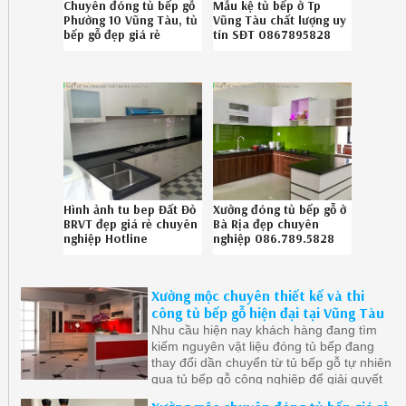
Chuyên đóng tủ bếp gỗ
Mẫu kệ tủ bếp ở Tp
Phường 10 Vũng Tàu, tủ
Vũng Tàu chất lượng uy
bếp gỗ đẹp giá rẻ
tín SĐT 0867895828
Phường 10 Vũng Tàu
0826191HW
chuyên nghiệp gọi
Hotline 086789.5828
Hình ảnh tu bep Đất Đỏ
Xưởng đóng tủ bếp gỗ ở
BRVT đẹp giá rẻ chuyên
Bà Rịa đẹp chuyên
nghiệp Hotline
nghiệp 086.789.5828
086.789.5828
Xưởng mộc chuyên thiết kế và thi
công tủ bếp gỗ hiện đại tại Vũng Tàu
Nhu cầu hiện nay khách hàng đang tìm
kiếm nguyên vật liệu đóng tủ bếp đang
thay đổi dần chuyển từ tủ bếp gỗ tự nhiên
qua tủ bếp gỗ công nghiệp để giải quyết
khâu mối mọt, cong vênh, ẩm ướt nơi góc