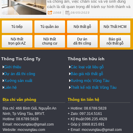
và chống ẩm, việc chăm sóc và vệ sinh đúng
cách là rất quan trọng để tránh sự hình thành và
phát triển của nấm mốc
1068
08/05/2023
Tủ bếp
Tủ quần áo
Nội thất gỗ
Nội Thất HCM
Nội thất
Nội thất
Dự án
Báo giá
trọn gói AZ
chung cư
đã thi công
nội thất gỗ
Thông Tin Công Ty
Thông tin hữu ích
Giới thiệu
Các loại vật liệu gỗ
Dự án đã thi công
Báo giá nội thất gỗ
Xưởng sản xuất
Xưởng mộc Vũng Tàu
Liên hệ
Thiết kế nội thất Vũng Tàu
Địa chỉ văn phòng
Thông tin liên hệ
Địa chỉ: 466 Bình Giã, Nguyễn An
+ Hotline: 08.6789.5828
Ninh, Tp Vũng Tàu, BRVT.
+ Zalo: 097.314.5161
Hotline: 08.6789.5828
+ Kỹ thuật:096.235.4928
Email: mocvungtau@gmail.com
+ Góp ý: 0968.815.691
Website: mocvungtau.com
+ Email: mocvungtau@gmail.com