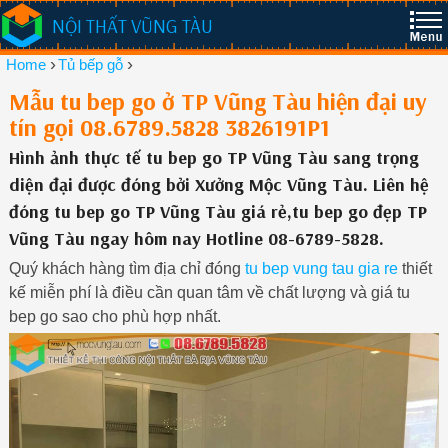
NỘI THẤT VŨNG TÀU
›
›
Home
Tủ bếp gỗ
Mẫu tu bep go ở TP Vũng Tàu hiện đại uy
tín gọi 08.6789.5828 3826191P1
Hình ảnh thực tế tu bep go TP Vũng Tàu sang trọng
diện đại được đóng bởi Xưởng Mộc Vũng Tàu. Liên hệ
đóng tu bep go TP Vũng Tàu giá rẻ,tu bep go đẹp TP
Vũng Tàu ngay hôm nay Hotline 08-6789-5828.
Quý khách hàng tìm địa chỉ đóng
tu bep vung tau gia re
thiết
kế miễn phí là điều cần quan tâm về chất lượng và giá tu
bep go sao cho phù hợp nhất.