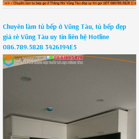
Chuyên làm tủ bếp ở Vũng Tàu, tủ bếp đẹp
giá rẻ Vũng Tàu uy tín liên hệ Hotline
086.789.5828 3426194E5