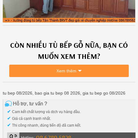
CÒN NHIỀU
TỦ BẾP GỖ
NỮA, BẠN CÓ
MUỐN XEM THÊM?
Xem thêm
tu bep 08/2026, bao gia tu bep 08 2026, gia tu bep go 08/2026
Hỗ trợ, tư vấn ?
✔
Cam kết chất lượng và dịch vụ hàng đầu.
✔
Giá cả cạnh tranh nhất.
✔
Thi công nhanh, đúng tiến độ đã cam kết.
08.6789.5828
Hotline: