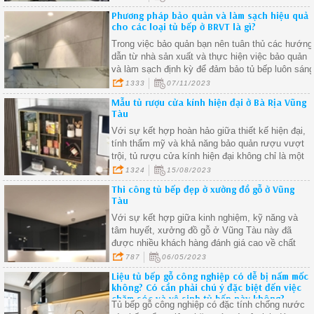
Phương pháp bảo quản và làm sạch hiệu quả
cho các loại tủ bếp ở BRVT là gì?
Trong việc bảo quản bạn nên tuân thủ các hướng
dẫn từ nhà sản xuất và thực hiện việc bảo quản
và làm sạch định kỳ để đảm bảo tủ bếp luôn sán
bóng và an toàn.
1333
07/11/2023
Mẫu tủ rượu cửa kính hiện đại ở Bà Rịa Vũng
Tàu
Với sự kết hợp hoàn hảo giữa thiết kế hiện đại,
tính thẩm mỹ và khả năng bảo quản rượu vượt
trội, tủ rượu cửa kính hiện đại không chỉ là một
phần không thể thiếu trong không gian sống mà
1324
15/08/2023
còn là biểu tượng của sự lịch lãm và đẳng cấp.
Thi công tủ bếp đẹp ở xưởng đồ gỗ ở Vũng
Tàu
Với sự kết hợp giữa kinh nghiệm, kỹ năng và
tâm huyết, xưởng đồ gỗ ở Vũng Tàu này đã
được nhiều khách hàng đánh giá cao về chất
lượng sản phẩm và dịch vụ
787
06/05/2023
Liệu tủ bếp gỗ công nghiệp có dễ bị nấm mốc
không? Có cần phải chú ý đặc biệt đến việc
chăm sóc và vệ sinh tủ bếp này không?
Tủ bếp gỗ công nghiệp có đặc tính chống nước