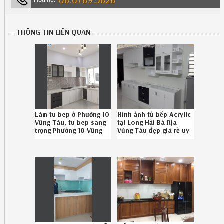
THÔNG TIN LIÊN QUAN
Làm tu bep ở Phường 10
Hình ảnh tủ bếp Acrylic
Vũng Tàu, tu bep sang
tại Long Hải Bà Rịa
trọng Phường 10 Vũng
Vũng Tàu đẹp giá rẻ uy
Tàu chuyên nghiệp liên
tín gọi 08-6789-5828
hệ 08-6789-5828