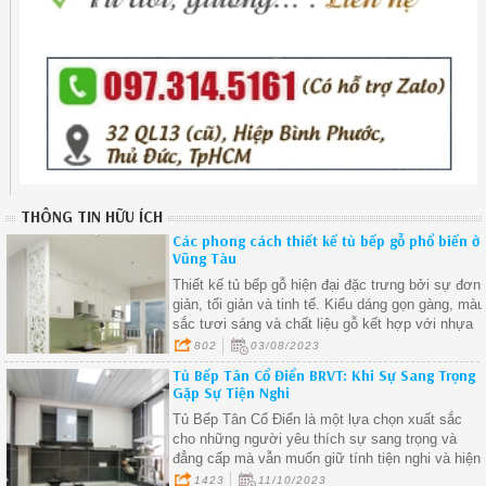
THÔNG TIN HỮU ÍCH
Các phong cách thiết kế tủ bếp gỗ phổ biến ở
Vũng Tàu
Thiết kế tủ bếp gỗ hiện đại đặc trưng bởi sự đơn
giản, tối giản và tinh tế. Kiểu dáng gọn gàng, màu
sắc tươi sáng và chất liệu gỗ kết hợp với nhựa
hoặc kim loại làm cho tủ bếp gỗ hiện đại trở nên
802
03/08/2023
phổ biến
Tủ Bếp Tân Cổ Điển BRVT: Khi Sự Sang Trọng
Gặp Sự Tiện Nghi
Tủ Bếp Tân Cổ Điển là một lựa chọn xuất sắc
cho những người yêu thích sự sang trọng và
đẳng cấp mà vẫn muốn giữ tính tiện nghi và hiện
đại trong ngôi nhà của họ.
1423
11/10/2023