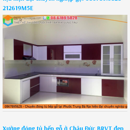
212619M5E
Xưởng đóng tủ bếp gỗ ở Châu Đức BRVT đẹp