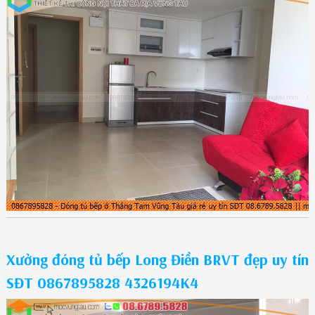
Xưởng đóng tủ bếp Long Điền BRVT đẹp uy tín
SĐT 0867895828 4326194K4