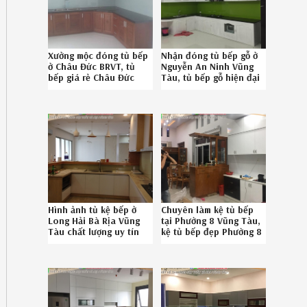
Xưởng mộc đóng tủ bếp
Nhận đóng tủ bếp gỗ ở
ở Châu Đức BRVT, tủ
Nguyễn An Ninh Vũng
bếp giá rẻ Châu Đức
Tàu, tủ bếp gỗ hiện đại
BRVT chuyên nghiệp gọi
Nguyễn An Ninh Vũng
SĐT 0867895828
Tàu uy tín gọi SĐT
0867895828 102619R4R
Hình ảnh tủ kệ bếp ở
Chuyên làm kệ tủ bếp
Long Hải Bà Rịa Vũng
tại Phường 8 Vũng Tàu,
Tàu chất lượng uy tín
kệ tủ bếp đẹp Phường 8
Hotline 086789.5828
Vũng Tàu uy tín Hotline
08.6789.5828
572619DXZ