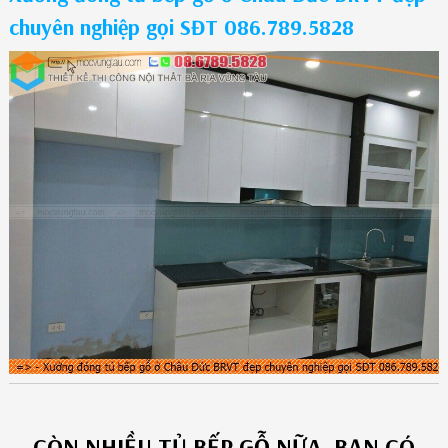
chuyên nghiệp gọi SĐT 086.789.5828
CÒN NHIỀU
TỦ BẾP GỖ
NỮA, BẠN CÓ