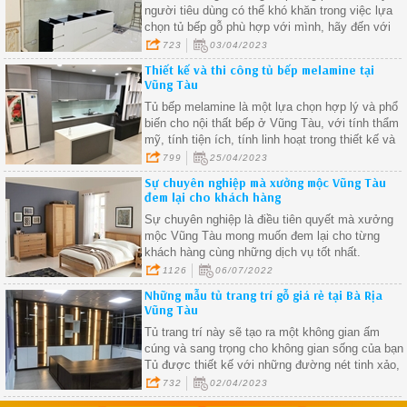
người tiêu dùng có thể khó khăn trong việc lựa
chọn tủ bếp gỗ phù hợp với mình, hãy đến với
mộc vũng tàu để mang khảo ngay những kiểu
723
03/04/2023
dáng và phong cách của riêng mình
Thiết kế và thi công tủ bếp melamine tại
Vũng Tàu
Tủ bếp melamine là một lựa chọn hợp lý và phổ
biến cho nội thất bếp ở Vũng Tàu, với tính thẩm
mỹ, tính tiện ích, tính linh hoạt trong thiết kế và
tính kinh tế, tủ bếp melamine đáp ứng được nhu
799
25/04/2023
cầu của người dùng và mang lại vẻ đẹp hiện đại,
Sự chuyên nghiệp mà xưởng mộc Vũng Tàu
tiện nghi và tiết kiệm cho căn bếp của bạn.
đem lại cho khách hàng
Sự chuyên nghiệp là điều tiên quyết mà xưởng
mộc Vũng Tàu mong muốn đem lại cho từng
khách hàng cùng những dịch vụ tốt nhất.
1126
06/07/2022
Những mẫu tủ trang trí gỗ giá rẻ tại Bà Rịa
Vũng Tàu
Tủ trang trí này sẽ tạo ra một không gian ấm
cúng và sang trọng cho không gian sống của bạn
Tủ được thiết kế với những đường nét tinh xảo,
phù hợp với mọi phong cách trang trí nội thất.
732
02/04/2023