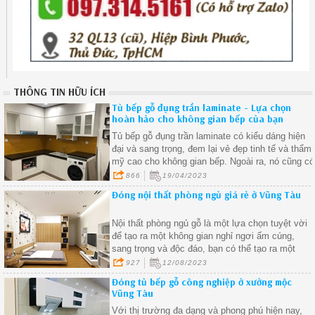
THÔNG TIN HỮU ÍCH
Tủ bếp gỗ đụng trần laminate - Lựa chọn
hoàn hảo cho không gian bếp của bạn
Tủ bếp gỗ đụng trần laminate có kiểu dáng hiện
đại và sang trọng, đem lại vẻ đẹp tinh tế và thẩm
mỹ cao cho không gian bếp. Ngoài ra, nó cũng có
nhiều màu sắc, hoa văn và họa tiết khác nhau,
866
19/04/2023
giúp bạn dễ dàng lựa chọn theo phong cách thiết
Đóng nội thất phòng ngủ giá rẻ ở Vũng Tàu
kế nội thất của căn nhà
Nội thất phòng ngủ gỗ là một lựa chọn tuyệt vời
để tạo ra một không gian nghỉ ngơi ấm cúng,
sang trọng và độc đáo, bạn có thể tạo ra một
không gian phòng ngủ thú vị và phản ánh cá tính
927
12/08/2023
riêng của bạn.
Đóng tủ bếp gỗ công nghiệp ở xưởng mộc
Vũng Tàu
Với thị trường đa dạng và phong phú hiện nay,