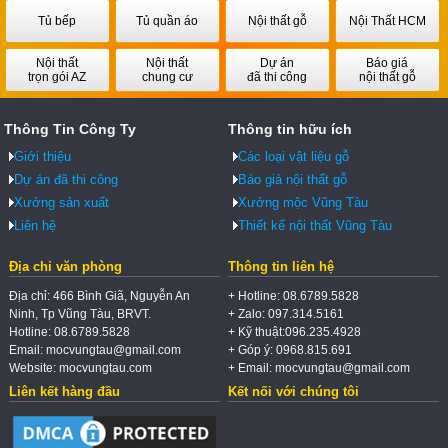
Tủ bếp
Tủ quần áo
Nội thất gỗ
Nội Thất HCM
Nội thất
Nội thất
Dự án
Báo giá
trọn gói AZ
chung cư
đã thi công
nội thất gỗ
Thông Tin Công Ty
Thông tin hữu ích
Giới thiệu
Các loại vật liệu gỗ
Dự án đã thi công
Báo giá nội thất gỗ
Xưởng sản xuất
Xưởng mộc Vũng Tàu
Liên hệ
Thiết kế nội thất Vũng Tàu
Địa chỉ văn phòng
Thông tin liên hệ
Địa chỉ: 466 Bình Giã, Nguyễn An
+ Hotline: 08.6789.5828
Ninh, Tp Vũng Tàu, BRVT.
+ Zalo: 097.314.5161
Hotline: 08.6789.5828
+ Kỹ thuật:096.235.4928
Email: mocvungtau@gmail.com
+ Góp ý: 0968.815.691
Website: mocvungtau.com
+ Email: mocvungtau@gmail.com
Liên kết hàng đầu
Kết nối với chúng tôi