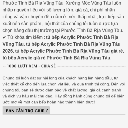
Phước Tỉnh Bà Rịa Vũng Tàu, Xưởng Mộc Vũng Tàu luôn
nhập nguyên liệu với số lượng lớn, giá cả, chi phí nhân
công và vận chuyển đều nằm ở mức thấp nhất, trực tiếp sản
xuất nên sản phẩm , nội thất của chúng tôi luôn được lựa
chọn hàng đầu thị trường tại Phước Tỉnh Bà Rịa Vũng Tàu.
✔ Từ khóa tìm kiếm :
tủ bếp Acrylic Phước Tỉnh Bà Rịa
Vũng Tàu
,
tủ bếp Acrylic Phước Tỉnh Bà Rịa Vũng Tàu
2026
,
tủ bếp Acrylic Phước Tỉnh Bà Rịa Vũng Tàu giá rẻ
,
tủ bếp Acrylic giá rẻ Phước Tỉnh Bà Rịa Vũng Tàu
.
1008 LƯỢT XEM - CHIA SẺ
Chúng tôi luôn đặt sự hài lòng của khách hàng lên hàng đầu, từ
việc thiết kế cho đến lựa chọn vật liệu và quá trình thi công. Đến với
chúng tôi, bạn sẽ được đảm bảo về chất lượng, giá cả cạnh tranh
và dịch vụ hậu mãi chu đáo. Hãy đồng hành cùng chúng tôi để biến
ước mơ về một căn bếp hoàn hảo thành hiện thực!
BẠN CẦN TRỢ GIÚP ?