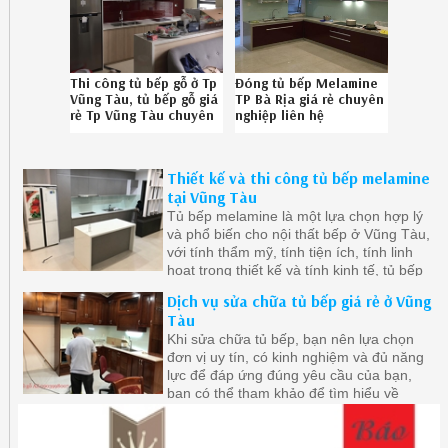
Thi công tủ bếp gỗ ở Tp
Đóng tủ bếp Melamine
Vũng Tàu, tủ bếp gỗ giá
TP Bà Rịa giá rẻ chuyên
rẻ Tp Vũng Tàu chuyên
nghiệp liên hệ
nghiệp liên hệ SĐT
086.789.5828
08.6789.5828
Thiết kế và thi công tủ bếp melamine
tại Vũng Tàu
Tủ bếp melamine là một lựa chọn hợp lý
và phổ biến cho nội thất bếp ở Vũng Tàu,
với tính thẩm mỹ, tính tiện ích, tính linh
hoạt trong thiết kế và tính kinh tế, tủ bếp
melamine đáp ứng được nhu cầu của
Dịch vụ sửa chữa tủ bếp giá rẻ ở Vũng
người dùng và mang lại vẻ đẹp hiện đại,
Tàu
tiện nghi và tiết kiệm cho căn bếp của
Khi sửa chữa tủ bếp, bạn nên lựa chọn
bạn.
đơn vị uy tín, có kinh nghiệm và đủ năng
lực để đáp ứng đúng yêu cầu của bạn,
bạn có thể tham khảo để tìm hiểu về
những đơn vị sửa chữa tủ bếp nổi tiếng,
có đánh giá tích cực từ khách hàng trước
đây