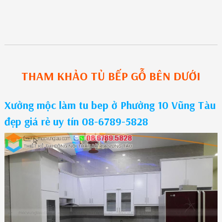
THAM KHẢO
TỦ BẾP GỖ
BÊN DƯỚI
Xưởng mộc làm tu bep ở Phường 10 Vũng Tàu
đẹp giá rẻ uy tín 08-6789-5828