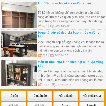
Top 10+ tủ kệ hồ sơ giá rẻ Vũng Tàu
Tủ kệ hồ sơ không chỉ đơn thuần là sản phẩm
dùng để lưu trữ và quản lý tài liệu, mà còn có tác
dụng trang trí và nâng cao thẩm mỹ cho không
gian văn phòng
677
28/04/2023
Đóng tủ bếp gỗ đẹp giá bao nhiêu ở Vũng
Tàu
Việc đóng tủ bếp gỗ đẹp không chỉ là việc tạo ra
một không gian nấu ăn tiện nghi mà còn là cách
thể hiện vẻ đẹp và phong cách cá nhân.
782
14/08/2023
Mẫu tủ rượu cửa kính hiện đại ở Bà Rịa Vũng
Tàu
Với sự kết hợp hoàn hảo giữa thiết kế hiện đại,
tính thẩm mỹ và khả năng bảo quản rượu vượt
trội, tủ rượu cửa kính hiện đại không chỉ là một
phần không thể thiếu trong không gian sống mà
1323
15/08/2023
còn là biểu tượng của sự lịch lãm và đẳng cấp.
Tủ bếp
Tủ quần áo
Nội thất gỗ
Nội Thất HCM
Nội thất
Nội thất
Dự án
Báo giá