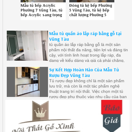
Mẫu tủ bếp Acrylic
Đóng tủ kệ bếp Phường
Phường 7 Vũng Tàu, tủ
5 Vũng Tàu, tủ kệ bếp
bếp Acrylic sang trọng
chất lượng Phường 5
Phường 7 Vũng Tàu uy
Vũng Tàu uy tín Hotline
tín gọi Hotline
086.789.5828
08.6789.5828
022619TBC
Mẫu tủ quần áo lắp ráp bằng gỗ tại
002619NKJ
Vũng Tàu
tủ quần áo lắp ráp bằng gỗ là một sản
phẩm nội thất đa năng, tiện lợi và đáng tin
cậy, với tính linh hoạt trong lắp ráp, đa
dạng về kiểu dáng và giá cả phải chăng,
tủ quần áo lắp ráp bằng gỗ đã trở thành
Sự Kết Hợp Hoàn Hảo Của Mẫu Tủ
sự lựa chọn hàng đầu của nhiều gia đình
Rượu Đẹp Vũng Tàu
trong việc trang trí không gian sống của
Tủ rượu đẹp không chỉ là một sản phẩm
mình
lưu trữ, mà còn là một tác phẩm nghệ
thuật trang trí nội thất. Việc chọn một tủ
rượu đẹp phụ thuộc vào nhu cầu của bạn
về lưu trữ và phong cách trang trí.