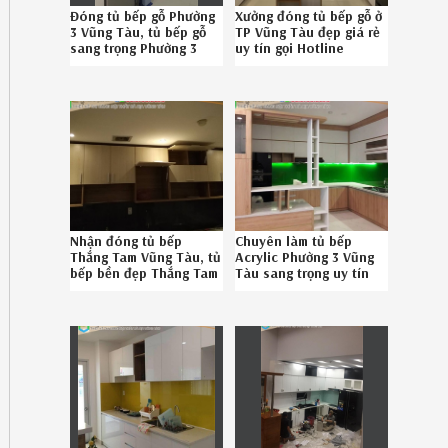
Đóng tủ bếp gỗ Phường
Xưởng đóng tủ bếp gỗ ở
3 Vũng Tàu, tủ bếp gỗ
TP Vũng Tàu đẹp giá rẻ
sang trọng Phường 3
uy tín gọi Hotline
Vũng Tàu chuyên
086.789.5828
nghiệp liên hệ SĐT 08-
6789-5828 522619Q92
Nhận đóng tủ bếp
Chuyên làm tủ bếp
Thắng Tam Vũng Tàu, tủ
Acrylic Phường 3 Vũng
bếp bền đẹp Thắng Tam
Tàu sang trọng uy tín
Vũng Tàu chuyên
086789.5828
nghiệp SĐT
08.6789.5828