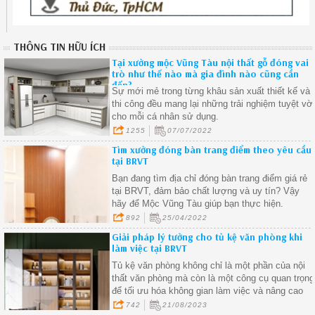
THÔNG TIN HỮU ÍCH
Tại xưởng mộc Vũng Tàu nội thất gỗ đóng vai
trò như thế nào mà gia đình nào cũng cần
đến?
Sự mới mẻ trong từng khâu sản xuất thiết kế và
thi công đều mang lại những trải nghiệm tuyệt vờ
cho mỗi cá nhân sử dụng.
1255
07/07/2022
Tìm xưởng đóng bàn trang điểm theo yêu cầu
tại BRVT
Bạn đang tìm địa chỉ đóng bàn trang điểm giá rẻ
tại BRVT, đảm bảo chất lượng và uy tín? Vậy
hãy để Mộc Vũng Tàu giúp bạn thực hiện.
892
25/04/2022
Giải pháp lý tưởng cho tủ kệ văn phòng khi
làm việc tại BRVT
Tủ kệ văn phòng không chỉ là một phần của nội
thất văn phòng mà còn là một công cụ quan trọng
để tối ưu hóa không gian làm việc và nâng cao
năng suất.
742
21/08/2023