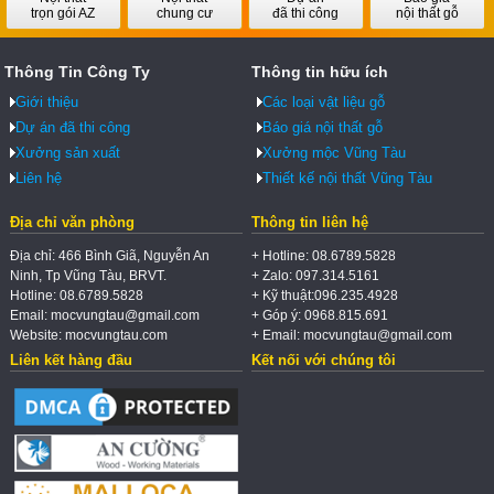
trọn gói AZ
chung cư
đã thi công
nội thất gỗ
Thông Tin Công Ty
Thông tin hữu ích
Giới thiệu
Các loại vật liệu gỗ
Dự án đã thi công
Báo giá nội thất gỗ
Xưởng sản xuất
Xưởng mộc Vũng Tàu
Liên hệ
Thiết kế nội thất Vũng Tàu
Địa chỉ văn phòng
Thông tin liên hệ
Địa chỉ: 466 Bình Giã, Nguyễn An
+ Hotline: 08.6789.5828
Ninh, Tp Vũng Tàu, BRVT.
+ Zalo: 097.314.5161
Hotline: 08.6789.5828
+ Kỹ thuật:096.235.4928
Email: mocvungtau@gmail.com
+ Góp ý: 0968.815.691
Website: mocvungtau.com
+ Email: mocvungtau@gmail.com
Liên kết hàng đầu
Kết nối với chúng tôi