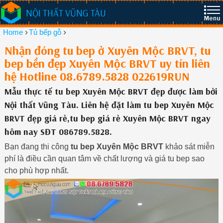
NỘI THẤT VŨNG TÀU
›
›
Home
Tủ bếp gỗ
Nhận đóng tu bep ở Xuyên Mộc BRVT, tu
bep bền đẹp Xuyên Mộc BRVT uy tín liên
hệ Hotline 08.6789.5828 022619RUN
Mẫu thực tế tu bep Xuyên Mộc BRVT đẹp được làm bởi
Nội thất Vũng Tàu. Liên hệ đặt làm tu bep Xuyên Mộc
BRVT đẹp giá rẻ,tu bep giá rẻ Xuyên Mộc BRVT ngay
hôm nay SĐT 086789.5828.
Bạn đang thi công
tu bep Xuyên Mộc BRVT
khảo sát miễn
phí là điều cần quan tâm về chất lượng và giá tu bep sao
cho phù hợp nhất.