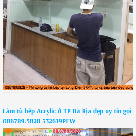
Làm tủ bếp Acrylic ở TP Bà Rịa đẹp uy tín gọi
086789.5828 332619PEW