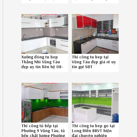
chuyên nghiệp liên hệ
uy tín Hotline
Hotline 086789.5828
086.789.5828
402619VYA
Xưởng đóng tu bep
Thi công tu bep tại
Thắng Nhì Vũng Tàu
Vũng Tàu đẹp giá rẻ uy
đẹp uy tín liên hệ 08-
tín gọi SĐT
6789-5828
08.6789.5828
Thi công tủ bếp tại
Thi công tu bep go tại
Phường 9 Vũng Tàu, tủ
Long Điền BRVT hiện
bếp chất lượng Phường
đại chuyên nghiệp