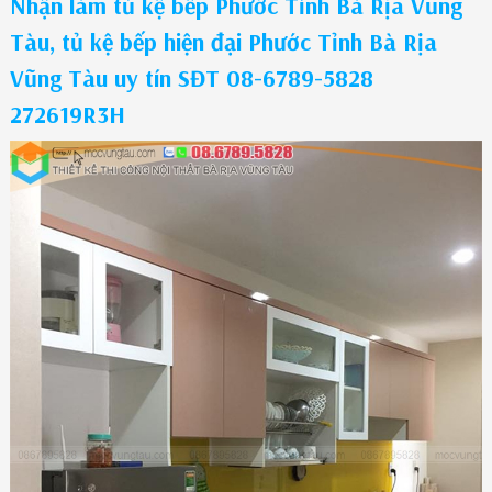
Nhận làm tủ kệ bếp Phước Tỉnh Bà Rịa Vũng
Tàu, tủ kệ bếp hiện đại Phước Tỉnh Bà Rịa
Vũng Tàu uy tín SĐT 08-6789-5828
272619R3H