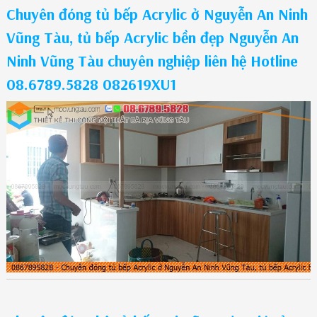
Chuyên đóng tủ bếp Acrylic ở Nguyễn An Ninh
Vũng Tàu, tủ bếp Acrylic bền đẹp Nguyễn An
Ninh Vũng Tàu chuyên nghiệp liên hệ Hotline
08.6789.5828 082619XU1