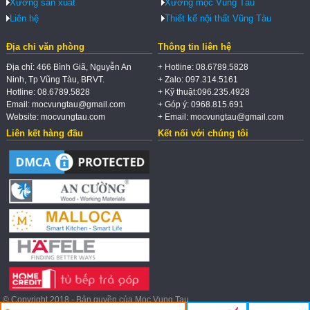
Xưởng sản xuất
Xưởng mộc Vũng Tàu
Liên hệ
Thiết kế nội thất Vũng Tàu
Địa chỉ văn phòng
Thông tin liên hệ
Địa chỉ: 466 Bình Giã, Nguyễn An
+ Hotline: 08.6789.5828
Ninh, Tp Vũng Tàu, BRVT.
+ Zalo: 097.314.5161
Hotline: 08.6789.5828
+ Kỹ thuật:096.235.4928
Email: mocvungtau@gmail.com
+ Góp ý: 0968.815.691
Website: mocvungtau.com
+ Email: mocvungtau@gmail.com
Liên kết hàng đầu
Kết nối với chúng tôi
© Copyright 2018 - Bản quyền của Moc Vung Tau.