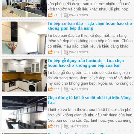
văn phòng đã được sản xuất với nhiều mẫu mã,
kích thước và chất liệu khác nhau để phù hợp
với nhu cầu của từng khách hàng
715
29/04/2023
Tủ bếp có bàn đảo - Lựa chọn hoàn hảo cho
không gian bếp đa năng
Tủ bếp bàn đảo có thiết kế đẹp mắt, làm tăng
thêm vẻ đẹp cho không gian bếp của bạn. Chúng
có nhiều màu sắc, chất liệu và kiểu dáng khác
nhau để bạn có thể lựa chọn phù hợp với phong
709
20/04/2023
cách thiết kế nội thất của căn nhà của bạn
Tủ bếp gỗ đụng trần laminate - Lựa chọn
hoàn hảo cho không gian bếp của bạn
Tủ bếp gỗ đụng trần laminate có kiểu dáng hiện
đại và sang trọng, đem lại vẻ đẹp tinh tế và thẩm
mỹ cao cho không gian bếp. Ngoài ra, nó cũng có
nhiều màu sắc, hoa văn và họa tiết khác nhau,
868
19/04/2023
giúp bạn dễ dàng lựa chọn theo phong cách thiết
Chọn đóng tủ kệ hồ sơ tốt nhất tại Mộc Vũng
kế nội thất của căn nhà
Tàu
Thiết kế và kích thước của tủ kệ hồ sơ cần phù
hợp với không gian và nhu cầu sử dụng của bạn.
Nếu bạn có nhu cầu đặc biệt hoặc yêu cầu riêng
về tủ kệ hồ sơ, hãy tìm những đơn vị tại Mộc
679
18/07/2023
Vũng Tàu có khả năng tùy chỉnh sản phẩm