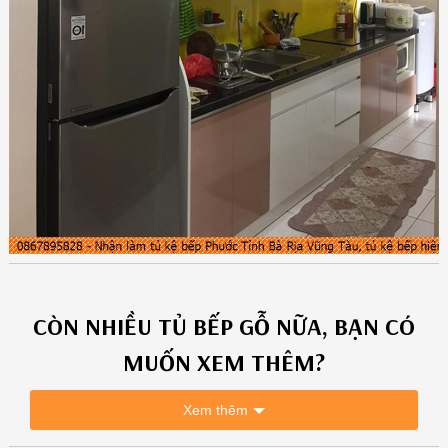
CÒN NHIỀU
TỦ BẾP GỖ
NỮA, BẠN CÓ
MUỐN XEM THÊM?
Xem thêm