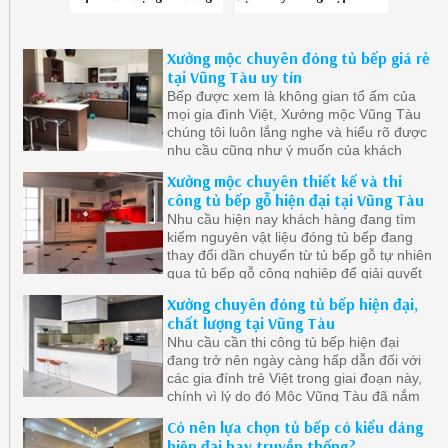
9 Vũng Tàu chuyên
Hotline 08-6789-5828
nghiệp liên hệ 08-
6789-5828
Xưởng mộc chuyên đóng tủ bếp giá rẻ
tại Vũng Tàu uy tín
Bếp được xem là không gian tổ ấm của
mọi gia đình Việt, Xưởng mộc Vũng Tàu
chúng tôi luôn lắng nghe và hiểu rõ được
nhu cầu cũng như ý muốn của khách
hàng để tạo ra những mẫu tủ bếp đẹp
Xưởng mộc chuyên thiết kế và thi
mang phong cách cá nhân của gia chủ.
công tủ bếp gỗ hiện đại tại Vũng Tàu
Nhu cầu hiện nay khách hàng đang tìm
kiếm nguyên vật liệu đóng tủ bếp đang
thay đổi dần chuyển từ tủ bếp gỗ tự nhiên
qua tủ bếp gỗ công nghiệp để giải quyết
khâu mối mọt, cong vênh, ẩm ướt nơi góc
Xưởng chuyên đóng tủ bếp hiện đại,
bếp do thời gian sử dụng. Bên cạnh đó gỗ
chất lượng tại Vũng Tàu
công nghiệp cũng được đánh giá là khá
Nhu cầu cần thi công tủ bếp hiện đại
bền và dặt biệt giá thành rẻ hơn gỗ tự
đang trở nên ngày càng hấp dẫn đối với
nhiên.
các gia đính trẻ Việt trong giai đoạn này,
chính vì lý do đó Mộc Vũng Tàu đã nắm
bắt được xu hướng nên chúng tôi sẵn
Có nên lựa chọn tủ bếp có kiểu dáng
sàng lên thiết kế và thi công nội thất
hiện đại hay truyền thống?