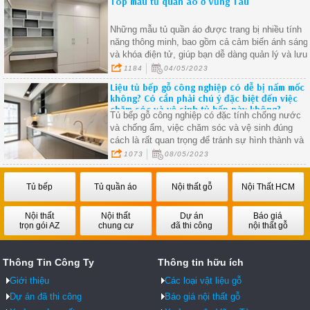
Top mẫu tủ quần áo ở Vũng Tàu
Những mẫu tủ quần áo được trang bị nhiều tính
năng thông minh, bao gồm cả cảm biến ánh sáng
và khóa điện tử, giúp bạn dễ dàng quản lý và lưu
trữ quần áo một cách hiệu quả
1184
04/05/2023
Liệu tủ bếp gỗ công nghiệp có dễ bị nấm mốc
không? Có cần phải chú ý đặc biệt đến việc
chăm sóc và vệ sinh tủ bếp này không?
Tủ bếp gỗ công nghiệp có đặc tính chống nước
và chống ẩm, việc chăm sóc và vệ sinh đúng
cách là rất quan trọng để tránh sự hình thành và
phát triển của nấm mốc
1073
08/05/2023
Tủ bếp
Tủ quần áo
Nội thất gỗ
Nội Thất HCM
Nội thất
Nội thất
Dự án
Báo giá
trọn gói AZ
chung cư
đã thi công
nội thất gỗ
Thông Tin Công Ty
Thông tin hữu ích
Giới thiệu
Các loại vật liệu gỗ
Dự án đã thi công
Báo giá nội thất gỗ