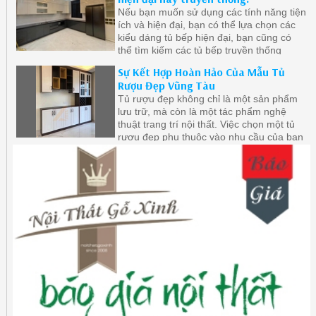
phòng bếp cho quý khách.
Nếu bạn muốn sử dụng các tính năng tiện
ích và hiện đại, bạn có thể lựa chọn các
kiểu dáng tủ bếp hiện đại, bạn cũng có
thể tìm kiếm các tủ bếp truyền thống
được cải tiến với các tính năng hiện đại
Sự Kết Hợp Hoàn Hảo Của Mẫu Tủ
để đáp ứng nhu cầu sử dụng hiện đại.
Rượu Đẹp Vũng Tàu
Tủ rượu đẹp không chỉ là một sản phẩm
lưu trữ, mà còn là một tác phẩm nghệ
thuật trang trí nội thất. Việc chọn một tủ
rượu đẹp phụ thuộc vào nhu cầu của bạn
về lưu trữ và phong cách trang trí.