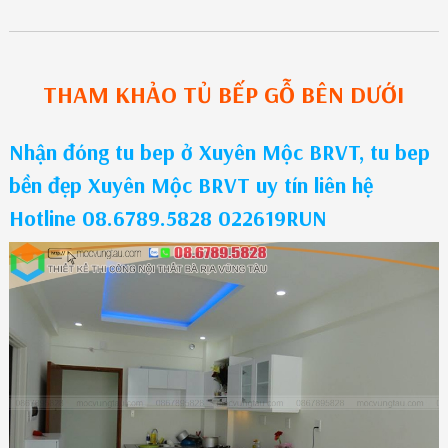
THAM KHẢO
TỦ BẾP GỖ
BÊN DƯỚI
Nhận đóng tu bep ở Xuyên Mộc BRVT, tu bep
bền đẹp Xuyên Mộc BRVT uy tín liên hệ
Hotline 08.6789.5828 022619RUN