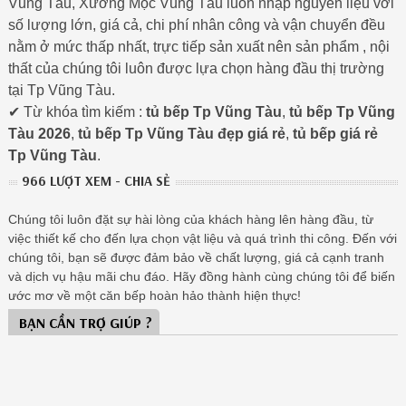
Vũng Tàu, Xưởng Mộc Vũng Tàu luôn nhập nguyên liệu với
số lượng lớn, giá cả, chi phí nhân công và vận chuyển đều
nằm ở mức thấp nhất, trực tiếp sản xuất nên sản phẩm , nội
thất của chúng tôi luôn được lựa chọn hàng đầu thị trường
tại Tp Vũng Tàu.
✔ Từ khóa tìm kiếm :
tủ bếp Tp Vũng Tàu
,
tủ bếp Tp Vũng
Tàu 2026
,
tủ bếp Tp Vũng Tàu đẹp giá rẻ
,
tủ bếp giá rẻ
Tp Vũng Tàu
.
966 LƯỢT XEM - CHIA SẺ
Chúng tôi luôn đặt sự hài lòng của khách hàng lên hàng đầu, từ
việc thiết kế cho đến lựa chọn vật liệu và quá trình thi công. Đến với
chúng tôi, bạn sẽ được đảm bảo về chất lượng, giá cả cạnh tranh
và dịch vụ hậu mãi chu đáo. Hãy đồng hành cùng chúng tôi để biến
ước mơ về một căn bếp hoàn hảo thành hiện thực!
BẠN CẦN TRỢ GIÚP ?