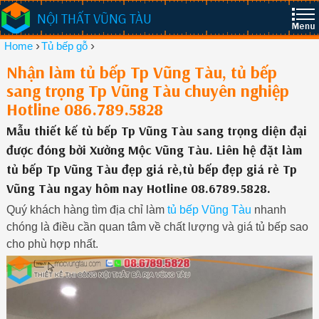
NỘI THẤT VŨNG TÀU
›
›
Home
Tủ bếp gỗ
Nhận làm tủ bếp Tp Vũng Tàu, tủ bếp
sang trọng Tp Vũng Tàu chuyên nghiệp
Hotline 086.789.5828
Mẫu thiết kế tủ bếp Tp Vũng Tàu sang trọng diện đại
được đóng bởi Xưởng Mộc Vũng Tàu. Liên hệ đặt làm
tủ bếp Tp Vũng Tàu đẹp giá rẻ,tủ bếp đẹp giá rẻ Tp
Vũng Tàu ngay hôm nay Hotline 08.6789.5828.
Quý khách hàng tìm địa chỉ làm
tủ bếp Vũng Tàu
nhanh
chóng là điều cần quan tâm về chất lượng và giá tủ bếp sao
cho phù hợp nhất.