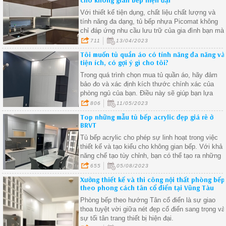
cho không gian bếp hiện đại
Với thiết kế tiện dụng, chất liệu chất lượng và
tính năng đa dạng, tủ bếp nhựa Picomat không
chỉ đáp ứng nhu cầu lưu trữ của gia đình bạn mà
còn giúp không gian bếp trở nên gọn gàng, hiện
711
13/04/2023
đại và hài hòa
Tôi muốn tủ quần áo có tính năng đa năng và
tiện ích, có gợi ý gì cho tôi?
Trong quá trình chọn mua tủ quần áo, hãy đảm
bảo đo và xác định kích thước chính xác của
phòng ngủ của bạn. Điều này sẽ giúp bạn lựa
chọn một mẫu tủ phù hợp với không gian hiện có
806
11/05/2023
tránh việc mua sai kích thước và lãng phí không
Top những mẫu tủ bếp acrylic đẹp giá rẻ ở
gian
BRVT
Tủ bếp acrylic cho phép sự linh hoạt trong việc
thiết kế và tạo kiểu cho không gian bếp. Với khả
năng chế tạo tùy chỉnh, bạn có thể tạo ra những
chi tiết riêng biệt và độc đáo trong tủ bếp của
655
05/08/2023
mình
Xưởng thiết kế và thi công nội thất phòng bếp
theo phong cách tân cổ điển tại Vũng Tàu
Phòng bếp theo hướng Tân cổ điển là sự giao
thoa tuyệt vời giữa nét đẹp cổ điển sang trọng và
sự tối tân trang thiết bị hiện đại.