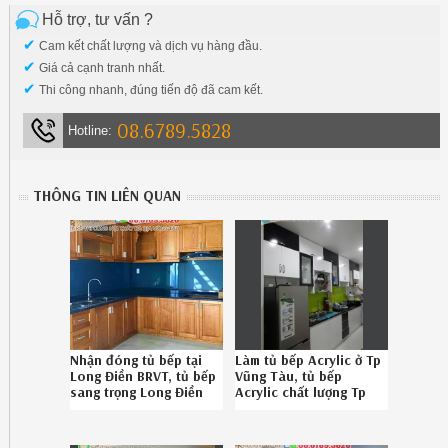
Hỗ trợ, tư vấn ?
✔
Cam kết chất lượng và dịch vụ hàng đầu.
✔
Giá cả cạnh tranh nhất.
✔
Thi công nhanh, đúng tiến độ đã cam kết.
08.6789.5828
Hotline:
THÔNG TIN LIÊN QUAN
Nhận đóng tủ bếp tại
Làm tủ bếp Acrylic ở Tp
Long Điền BRVT, tủ bếp
Vũng Tàu, tủ bếp
sang trọng Long Điền
Acrylic chất lượng Tp
BRVT chuyên nghiệp
Vũng Tàu uy tín gọi 08-
0867895828 1726193N6
6789-5828 102619V8Y