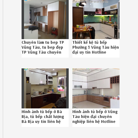
Chuyên làm tu bep TP
Thiết kế kệ tủ bếp
Vũng Tàu, tu bep đẹp
Phường 3 Vũng Tàu hiện
TP Vũng Tàu chuyên
đại uy tín Hotline
nghiệp gọi Hotline
08.6789.5828
086.789.5828
252619A6A
Hình ảnh tủ bếp ở Bà
Hình ảnh tủ bếp ở Vũng
Rịa, tủ bếp chất lượng
Tàu hiện đại chuyên
Bà Rịa uy tín liên hệ
nghiệp liên hệ Hotline
086789.5828
086.789.5828