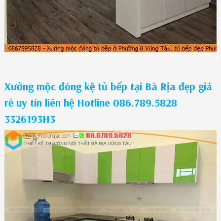
Xưởng mộc đóng kệ tủ bếp tại Bà Rịa đẹp giá
rẻ uy tín liên hệ Hotline 086.789.5828
3326193H3