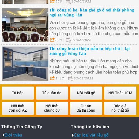
966
15/06/2022
Thi công tủ kệ, bàn ghế gỗ ở nội thất phòng
ngủ tại Vũng Tàu
Với những căn phòng ngủ nhỏ, bàn ghế gỗ nhỏ
gọn được thiết kế để tiết kiệm không gian. Nhữn
căn phòng ngủ lớn hơn có thể chọn các mẫu bàn
ghế gỗ lớn hơn, giúp tạo ra không gian sống san
839
01/05/2023
trọng hơn
Thi công hoàn thiện mẫu tủ bếp chữ L tại
xưởng gỗ Vũng Tàu
Những mẫu tủ bếp tại đây luôn mang đến cho
khách hàng sự tiện dụng đến bất ngờ, cả về thiết
kế kiểu dáng phong cách đều hoàn toàn phù hợp
tương thích với không gian căn bếp và sở thích
1417
02/08/2022
của gia chủ.
Tủ bếp
Tủ quần áo
Nội thất gỗ
Nội Thất HCM
Nội thất
Nội thất
Dự án
Báo giá
trọn gói AZ
chung cư
đã thi công
nội thất gỗ
Thông Tin Công Ty
Thông tin hữu ích
Giới thiệu
Các loại vật liệu gỗ