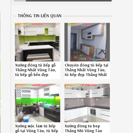
THÔNG TIN LIÊN QUAN
Xưởng đóng tủ bếp gỗ
Chuyên đóng tủ bếp tại
Thắng Nhất Vũng Tàu,
Thắng Nhất Vũng Tàu,
tủ bếp gỗ bền đẹp
tủ bếp đẹp Thắng Nhất
Thắng Nhất Vũng Tàu
Vũng Tàu chuyên
uy tín gọi 08.6789.5828
nghiệp liên hệ Hotline
452619BCV
0867895828
Xưởng mộc làm tủ bếp
Xưởng đóng tu bep
gỗ tại Vũng Tàu, tủ bếp
Thắng Nhì Vũng Tàu