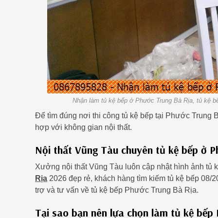
Nhận làm tủ kệ bếp ở Phước Trung Bà Rịa, tủ kệ 
Để tìm đúng nơi thi công tủ kệ bếp tại Phước Trung 
hợp với không gian nội thất.
Nội thất Vũng Tàu chuyên tủ kệ bếp ở P
Xưởng nội thất Vũng Tàu luôn cập nhật hình ảnh tủ 
Rịa
2026 đẹp rẻ, khách hàng tìm kiếm tủ kệ bếp 08/2
trợ và tư vấn về tủ kệ bếp Phước Trung Bà Rịa.
Tại sao bạn nên lựa chọn làm tủ kệ bếp