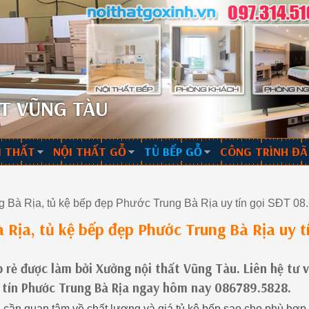
T VŨNG TÀU
I THẤT
NỘI THẤT GỖ
TỦ BẾP GỖ
CÔNG TRÌNH ĐÃ
g Bà Rịa, tủ kệ bếp đẹp Phước Trung Bà Rịa uy tín gọi SĐT 
 Rịa, tủ kệ bếp đẹp Phước Trung Bà Rịa uy t
p rẻ được làm bởi Xưởng nội thất Vũng Tàu. Liên hệ tư 
y tín Phước Trung Bà Rịa ngay hôm nay 086789.5828.
ều cần quan tâm về chất lượng và giá tủ kệ bếp sao cho phù hợp