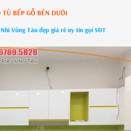
O
TỦ BẾP GỖ
BÊN DƯỚI
Nhì Vũng Tàu đẹp giá rẻ uy tín gọi SĐT