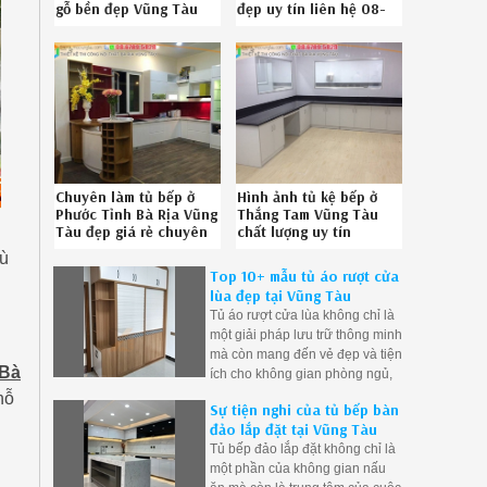
gỗ bền đẹp Vũng Tàu
đẹp uy tín liên hệ 08-
chuyên nghiệp liên hệ
6789-5828
Hotline 0867895828
Chuyên làm tủ bếp ở
Hình ảnh tủ kệ bếp ở
Phước Tỉnh Bà Rịa Vũng
Thắng Tam Vũng Tàu
Tàu đẹp giá rẻ chuyên
chất lượng uy tín
nghiệp liên hệ SĐT 08-
08.6789.5828
hù
6789-5828 342619JVG
592619V2B
Top 10+ mẫu tủ áo rượt cửa
lùa đẹp tại Vũng Tàu
Tủ áo rượt cửa lùa không chỉ là
một giải pháp lưu trữ thông minh
mà còn mang đến vẻ đẹp và tiện
 Bà
ích cho không gian phòng ngủ,
biến phòng ngủ trở thành không
hỗ
Sự tiện nghi của tủ bếp bàn
gian đa chức năng và thú vị hơn
đảo lắp đặt tại Vũng Tàu
bao giờ hết.
Tủ bếp đảo lắp đặt không chỉ là
một phần của không gian nấu