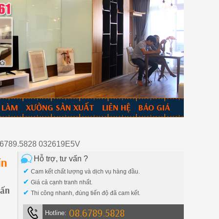
 LÀM
XƯỞNG SẢN XUẤT
LIÊN HỆ
BÁO GIÁ
08.6789.5828 032619E5V
Hỗ trợ, tư vấn ?
ín
✔
Cam kết chất lượng và dịch vụ hàng đầu.
✔
Giá cả cạnh tranh nhất.
vấn
✔
Thi công nhanh, đúng tiến độ đã cam kết.
08.6789.5828
Hotline: