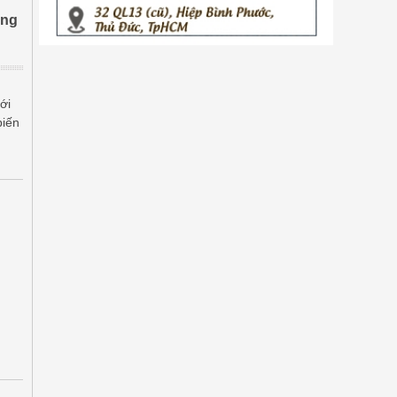
ung
ới
biến