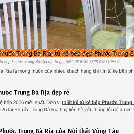
bếp đẹp Phước Trung Bà Rịa uy tín gọi SĐT 08.6789.5828 032619E5V
Bà Rịa là mong muốn của nhiều khách hàng khi tìm tủ kệ bếp p
hước Trung Bà Rịa đẹp rẻ
kệ bếp 2026 mới nhất. Đơn vị
thiết kế tủ kệ bếp Phước Trung
026 tại Phước Trung Bà Rịa hãy liên hệ với chúng tôi để được 
 Phước Trung Bà Rịa của Nội thất Vũng Tàu