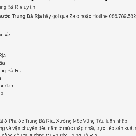
ng Bà Rịa uy tín.
hước Trung Bà Rịa
hãy gọi qua Zalo hoặc Hotline 086.789.58
u về:
Rịa
Rịa
ung Bà Rịa
a
ịa
đẹp
ịa
i thất ở Phước Trung Bà Rịa, Xưởng Mộc Vũng Tàu luôn nhập
công và vận chuyển đều nằm ở mức thấp nhất, trực tiếp sản xuất
n hàng đầu thị trường tại Phước Trung Bà Rịa.