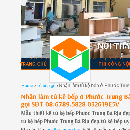
NỘI THẤ
TRANG CHỦ
THI CÔNG NỘ
›
›
Home
Tủ bếp gỗ
Nhận làm tủ kệ bếp ở Phước Trun
Nhận làm tủ kệ bếp ở Phước Trung Bà
gọi SĐT 08.6789.5828 032619E5V
Mẫu thiết kế tủ kệ bếp Phước Trung Bà Rịa đẹ
tủ kệ bếp Phước Trung Bà Rịa đẹp,tủ kệ bếp u
Khi cần làm
noi that vung tau
thiết kế miễn phí là đi