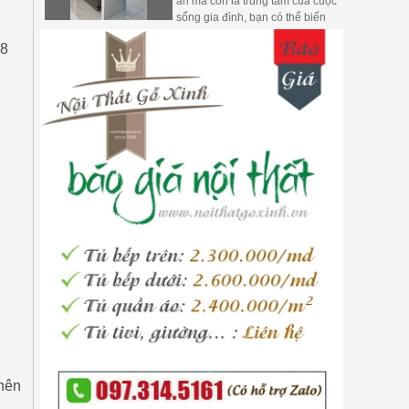
ăn mà còn là trung tâm của cuộc
sống gia đình, bạn có thể biến
giấc mơ về không gian bếp
28
hoàn hảo thành hiện thực
 nên