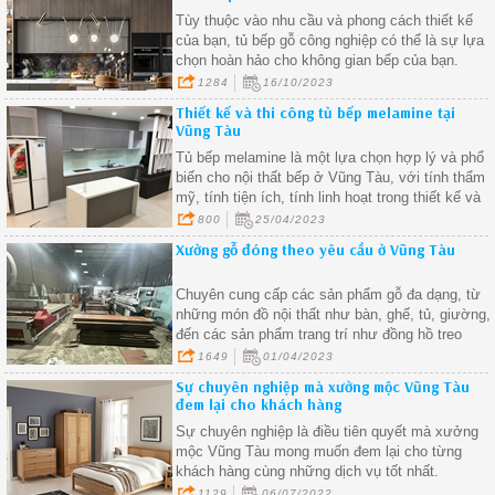
Tùy thuộc vào nhu cầu và phong cách thiết kế
của bạn, tủ bếp gỗ công nghiệp có thể là sự lựa
chọn hoàn hảo cho không gian bếp của bạn.
1284
16/10/2023
Thiết kế và thi công tủ bếp melamine tại
Vũng Tàu
Tủ bếp melamine là một lựa chọn hợp lý và phổ
biến cho nội thất bếp ở Vũng Tàu, với tính thẩm
mỹ, tính tiện ích, tính linh hoạt trong thiết kế và
tính kinh tế, tủ bếp melamine đáp ứng được nhu
800
25/04/2023
cầu của người dùng và mang lại vẻ đẹp hiện đại,
Xưởng gỗ đóng theo yêu cầu ở Vũng Tàu
tiện nghi và tiết kiệm cho căn bếp của bạn.
Chuyên cung cấp các sản phẩm gỗ đa dạng, từ
những món đồ nội thất như bàn, ghế, tủ, giường,
đến các sản phẩm trang trí như đồng hồ treo
tường, tranh treo tường, và các sản phẩm gỗ
1649
01/04/2023
khác.
Sự chuyên nghiệp mà xưởng mộc Vũng Tàu
đem lại cho khách hàng
Sự chuyên nghiệp là điều tiên quyết mà xưởng
mộc Vũng Tàu mong muốn đem lại cho từng
khách hàng cùng những dịch vụ tốt nhất.
1129
06/07/2022