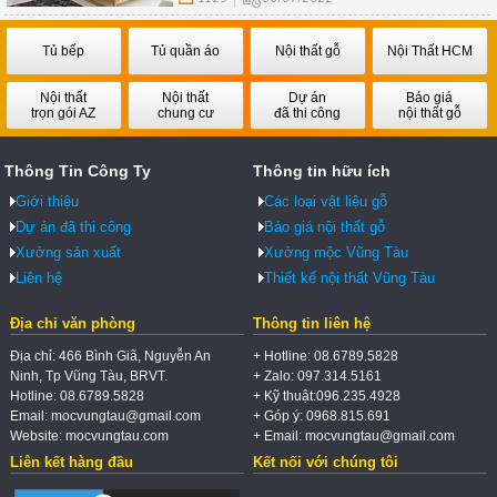
Tủ bếp
Tủ quần áo
Nội thất gỗ
Nội Thất HCM
Nội thất
Nội thất
Dự án
Báo giá
trọn gói AZ
chung cư
đã thi công
nội thất gỗ
Thông Tin Công Ty
Thông tin hữu ích
Giới thiệu
Các loại vật liệu gỗ
Dự án đã thi công
Báo giá nội thất gỗ
Xưởng sản xuất
Xưởng mộc Vũng Tàu
Liên hệ
Thiết kế nội thất Vũng Tàu
Địa chỉ văn phòng
Thông tin liên hệ
Địa chỉ: 466 Bình Giã, Nguyễn An
+ Hotline: 08.6789.5828
Ninh, Tp Vũng Tàu, BRVT.
+ Zalo: 097.314.5161
Hotline: 08.6789.5828
+ Kỹ thuật:096.235.4928
Email: mocvungtau@gmail.com
+ Góp ý: 0968.815.691
Website: mocvungtau.com
+ Email: mocvungtau@gmail.com
Liên kết hàng đầu
Kết nối với chúng tôi