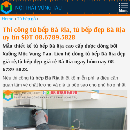
NỘI THẤT VŨNG TÀU
›
›
Home
Tủ bếp gỗ
Thi công tủ bếp Bà Rịa, tủ bếp đẹp Bà Rịa
uy tín SĐT 08.6789.5828
Mẫu thiết kế tủ bếp Bà Rịa cao cấp được đóng bởi
Xưởng Mộc Vũng Tàu. Liên hệ đóng tủ bếp Bà Rịa đẹp
giá rẻ,tủ bếp đẹp giá rẻ Bà Rịa ngay hôm nay 08-
6789-5828.
Nếu thi công
tủ bếp Bà Rịa
thiết kế miễn phí là điều cần
quan tâm về chất lượng và giá tủ bếp sao cho phù hợp nhất.