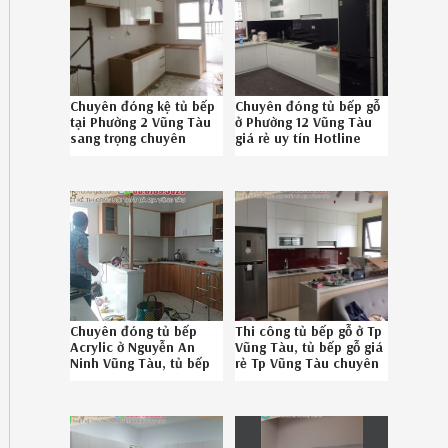
Chuyên đóng kệ tủ bếp
Chuyên đóng tủ bếp gỗ
tại Phường 2 Vũng Tàu
ở Phường 12 Vũng Tàu
sang trọng chuyên
giá rẻ uy tín Hotline
nghiệp gọi Hotline
086789.5828
086789.5828
4326198FT
Chuyên đóng tủ bếp
Thi công tủ bếp gỗ ở Tp
Acrylic ở Nguyễn An
Vũng Tàu, tủ bếp gỗ giá
Ninh Vũng Tàu, tủ bếp
rẻ Tp Vũng Tàu chuyên
Acrylic bền đẹp Nguyễn
nghiệp liên hệ SĐT
An Ninh Vũng Tàu
08.6789.5828
chuyên nghiệp liên hệ
Hotline 08.6789.5828
082619XU1