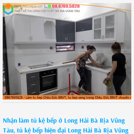
Nhận làm tủ kệ bếp ở Long Hải Bà Rịa Vũng
Tàu, tủ kệ bếp hiện đại Long Hải Bà Rịa Vũng