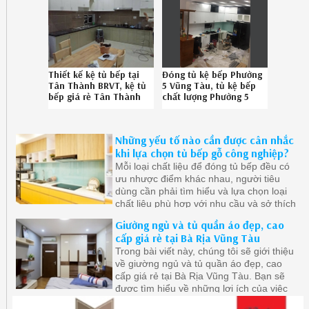
Thiết kế kệ tủ bếp tại
Đóng tủ kệ bếp Phường
Tân Thành BRVT, kệ tủ
5 Vũng Tàu, tủ kệ bếp
bếp giá rẻ Tân Thành
chất lượng Phường 5
BRVT chuyên nghiệp
Vũng Tàu uy tín Hotline
086.789.5828
086.789.5828
212619D3G
022619TBC
Những yếu tố nào cần được cân nhắc
khi lựa chọn tủ bếp gỗ công nghiệp?
Mỗi loại chất liệu để đóng tủ bếp đều có
ưu nhược điểm khác nhau, người tiêu
dùng cần phải tìm hiểu và lựa chọn loại
chất liệu phù hợp với nhu cầu và sở thích
của mình
Giường ngủ và tủ quần áo đẹp, cao
cấp giá rẻ tại Bà Rịa Vũng Tàu
Trong bài viết này, chúng tôi sẽ giới thiệu
về giường ngủ và tủ quần áo đẹp, cao
cấp giá rẻ tại Bà Rịa Vũng Tàu. Bạn sẽ
được tìm hiểu về những lợi ích của việc
chọn lựa những sản phẩm chất lượng,