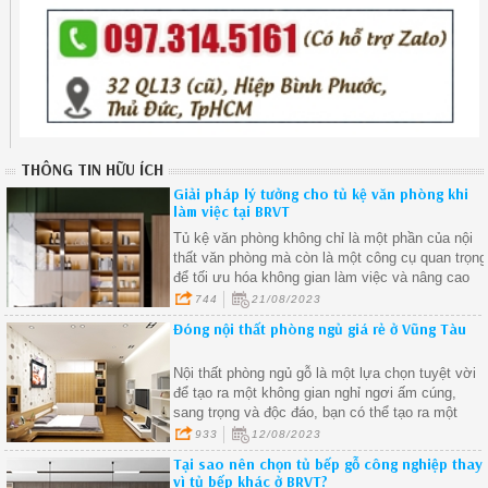
THÔNG TIN HỮU ÍCH
Giải pháp lý tưởng cho tủ kệ văn phòng khi
làm việc tại BRVT
Tủ kệ văn phòng không chỉ là một phần của nội
thất văn phòng mà còn là một công cụ quan trọng
để tối ưu hóa không gian làm việc và nâng cao
năng suất.
744
21/08/2023
Đóng nội thất phòng ngủ giá rẻ ở Vũng Tàu
Nội thất phòng ngủ gỗ là một lựa chọn tuyệt vời
để tạo ra một không gian nghỉ ngơi ấm cúng,
sang trọng và độc đáo, bạn có thể tạo ra một
không gian phòng ngủ thú vị và phản ánh cá tính
933
12/08/2023
riêng của bạn.
Tại sao nên chọn tủ bếp gỗ công nghiệp thay
vì tủ bếp khác ở BRVT?