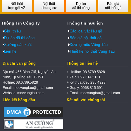
Nội thất
Nội thất
Dự án
Báo giá
trọn gói AZ
chung cư
đã thi công
nội thất gỗ
Thông Tin Công Ty
Thông tin hữu ích
Giới thiệu
Các loại vật liệu gỗ
Dự án đã thi công
Báo giá nội thất gỗ
Xưởng sản xuất
Xưởng mộc Vũng Tàu
Liên hệ
Thiết kế nội thất Vũng Tàu
Địa chỉ văn phòng
Thông tin liên hệ
Địa chỉ: 466 Bình Giã, Nguyễn An
+ Hotline: 08.6789.5828
Ninh, Tp Vũng Tàu, BRVT.
+ Zalo: 097.314.5161
Hotline: 08.6789.5828
+ Kỹ thuật:096.235.4928
Email: mocvungtau@gmail.com
+ Góp ý: 0968.815.691
Website: mocvungtau.com
+ Email: mocvungtau@gmail.com
Liên kết hàng đầu
Kết nối với chúng tôi