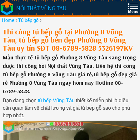
NỘI THẤT VŨNG TÀU
›
›
Home
Tủ bếp gỗ
Thi công tủ bếp gỗ tại Phường 8 Vũng
Tàu, tủ bếp gỗ bền đẹp Phường 8 Vũng
Tàu uy tín SĐT 08-6789-5828 5326197KV
Mẫu thực tế tủ bếp gỗ Phường 8 Vũng Tàu sang trọng
được thi công bởi Nội thất Vũng Tàu. Liên hệ thi công
tủ bếp gỗ Phường 8 Vũng Tàu giá rẻ,tủ bếp gỗ đẹp giá
rẻ Phường 8 Vũng Tàu ngay hôm nay Hotline 08-
6789-5828.
Bạn đang chọn
tủ bếp Vũng Tàu
thiết kế miễn phí là điều
cần quan tâm về chất lượng và giá tủ bếp gỗ sao cho phù
hợp nhất.