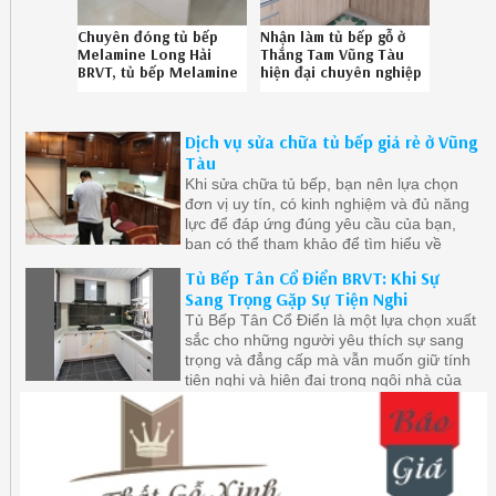
Chuyên đóng tủ bếp
Nhận làm tủ bếp gỗ ở
Melamine Long Hải
Thắng Tam Vũng Tàu
BRVT, tủ bếp Melamine
hiện đại chuyên nghiệp
hiện đại Long Hải BRVT
SĐT 086.789.5828
uy tín gọi Hotline
0867895828
Dịch vụ sửa chữa tủ bếp giá rẻ ở Vũng
03261926B
Tàu
Khi sửa chữa tủ bếp, bạn nên lựa chọn
đơn vị uy tín, có kinh nghiệm và đủ năng
lực để đáp ứng đúng yêu cầu của bạn,
bạn có thể tham khảo để tìm hiểu về
những đơn vị sửa chữa tủ bếp nổi tiếng,
Tủ Bếp Tân Cổ Điển BRVT: Khi Sự
có đánh giá tích cực từ khách hàng trước
Sang Trọng Gặp Sự Tiện Nghi
đây
Tủ Bếp Tân Cổ Điển là một lựa chọn xuất
sắc cho những người yêu thích sự sang
trọng và đẳng cấp mà vẫn muốn giữ tính
tiện nghi và hiện đại trong ngôi nhà của
họ.