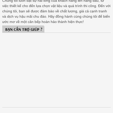
Chúng tôi luôn đặt sự hài lòng của khách hàng lên hàng đầu, từ
việc thiết kế cho đến lựa chọn vật liệu và quá trình thi công. Đến với
chúng tôi, bạn sẽ được đảm bảo về chất lượng, giá cả cạnh tranh
và dịch vụ hậu mãi chu đáo. Hãy đồng hành cùng chúng tôi để biến
ước mơ về một căn bếp hoàn hảo thành hiện thực!
BẠN CẦN TRỢ GIÚP ?