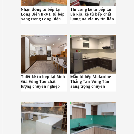
Nhận đóng tủ bếp tại
Thi công kệ tủ bếp tại
Long Điền BRVT, tủ bếp
Bà Rịa, kệ tủ bếp chất
sang trọng Long Điền
lượng Bà Rịa uy tín liên
BRVT chuyên nghiệp
hệ Hotline 08-6789-
0867895828 1726193N6
5828
Thiết kế tu bep tại Bình
Mẫu tủ bếp Melamine
Giã Vũng Tàu chất
Thắng Tam Vũng Tàu
lượng chuyên nghiệp
sang trọng chuyên
liên hệ 086789.5828
nghiệp gọi SĐT
0867895828