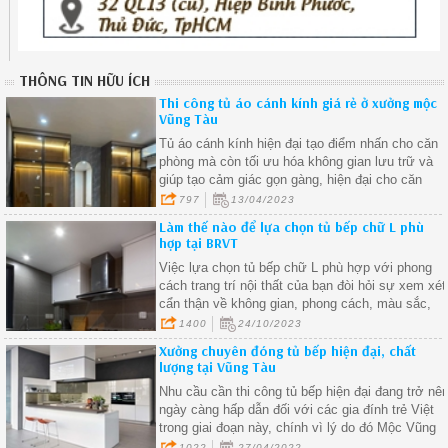
THÔNG TIN HỮU ÍCH
Thi công tủ áo cánh kính giá rẻ ở xưởng mộc
Vũng Tàu
Tủ áo cánh kính hiện đại tạo điểm nhấn cho căn
phòng mà còn tối ưu hóa không gian lưu trữ và
giúp tạo cảm giác gọn gàng, hiện đại cho căn
phòng
797
13/04/2023
Làm thế nào để lựa chọn tủ bếp chữ L phù
hợp tại BRVT
Việc lựa chọn tủ bếp chữ L phù hợp với phong
cách trang trí nội thất của bạn đòi hỏi sự xem xét
cẩn thận về không gian, phong cách, màu sắc,
chất liệu và thiết kế.
1400
24/10/2023
Xưởng chuyên đóng tủ bếp hiện đại, chất
lượng tại Vũng Tàu
Nhu cầu cần thi công tủ bếp hiện đại đang trở nê
ngày càng hấp dẫn đối với các gia đính trẻ Việt
trong giai đoạn này, chính vì lý do đó Mộc Vũng
Tàu đã nắm bắt được xu hướng nên chúng tôi
1022
27/04/2022