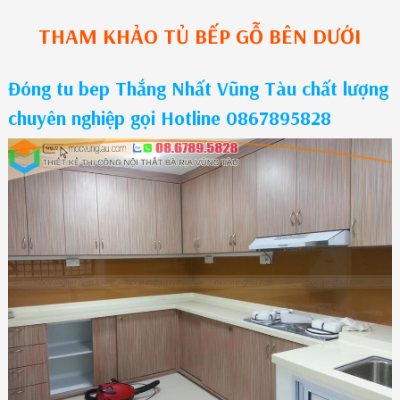
THAM KHẢO
TỦ BẾP GỖ
BÊN DƯỚI
Đóng tu bep Thắng Nhất Vũng Tàu chất lượng
chuyên nghiệp gọi Hotline 0867895828