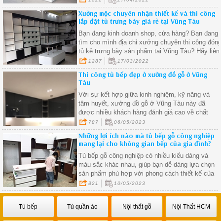
sẵn sàng lên thiết kế và thi công nội thất phòng
Xưởng mộc chuyên nhận thiết kế và thi công
bếp cho quý khách.
lắp đặt tủ trưng bày giá rẻ tại Vũng Tàu
Bạn đang kinh doanh shop, cửa hàng? Bạn đang
tìm cho mình địa chỉ xưởng chuyên thi công đón
tủ kệ trưng bày sản phẩm tại Vũng Tàu? Hãy liên
hệ với Xưởng Mộc Vũng Tàu ngay để nhận đượ
1287
17/03/2022
những ưu đãi tôt nhất.
Thi công tủ bếp đẹp ở xưởng đồ gỗ ở Vũng
Tàu
Với sự kết hợp giữa kinh nghiệm, kỹ năng và
tâm huyết, xưởng đồ gỗ ở Vũng Tàu này đã
được nhiều khách hàng đánh giá cao về chất
lượng sản phẩm và dịch vụ
787
06/05/2023
Những lợi ích nào mà tủ bếp gỗ công nghiệp
mang lại cho không gian bếp của gia đình?
Tủ bếp gỗ công nghiệp có nhiều kiểu dáng và
màu sắc khác nhau, giúp bạn dễ dàng lựa chọn
sản phẩm phù hợp với phong cách thiết kế của
không gian bếp của mình
821
10/05/2023
Tủ bếp
Tủ quần áo
Nội thất gỗ
Nội Thất HCM