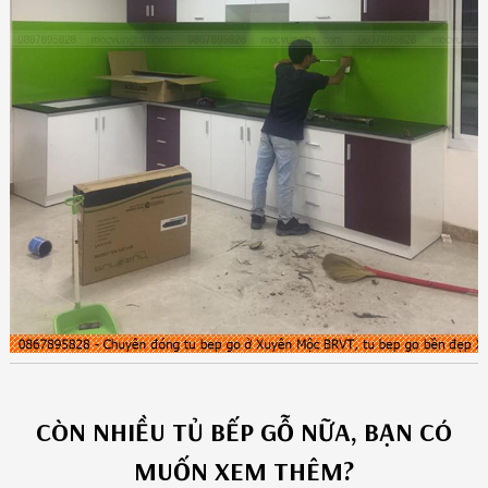
CÒN NHIỀU
TỦ BẾP GỖ
NỮA, BẠN CÓ
MUỐN XEM THÊM?