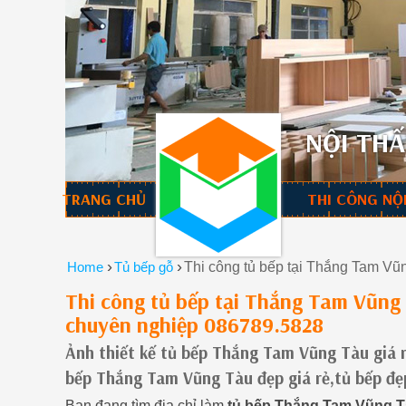
NỘI THẤ
TRANG CHỦ
THI CÔNG NỘ
›
›
Home
Tủ bếp gỗ
Thi công tủ bếp tại Thắng Tam V
Thi công tủ bếp tại Thắng Tam Vũng
chuyên nghiệp 086789.5828
Ảnh thiết kế tủ bếp Thắng Tam Vũng Tàu giá r
bếp Thắng Tam Vũng Tàu đẹp giá rẻ,tủ bếp đ
Bạn đang tìm địa chỉ làm
tủ bếp Thắng Tam Vũng 