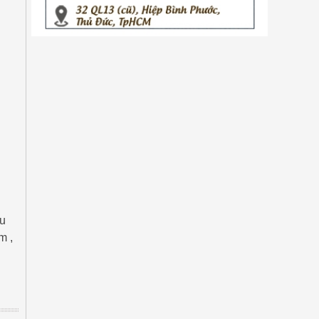
ệu
m ,