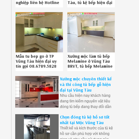
nghiệp liên hệ Hotline
Tàu, tủ kệ bếp hiện đại
086789.5828
Phước Tỉnh Bà Rịa Vũng
302619K8N
Tàu uy tín SĐT 08-
6789-5828 272619R3H
Mẫu tu bep go ở TP
Xưởng mộc làm tủ bếp
Vũng Tàu hiện đại uy
Melamine ở Vũng Tàu
tín gọi 08.6789.5828
BRVT, tủ bếp Melamine
3826191P1
sang trọng Vũng Tàu
BRVT uy tín liên hệ
Xưởng mộc chuyên thiết kế
Hotline 08.6789.5828
và thi công tủ bếp gỗ hiện
đại tại Vũng Tàu
Nhu cầu hiện nay khách hàng
đang tìm kiếm nguyên vật liệu
đóng tủ bếp đang thay đổi dần
chuyển từ tủ bếp gỗ tự nhiên
Chọn đóng tủ kệ hồ sơ tốt
qua tủ bếp gỗ công nghiệp để
nhất tại Mộc Vũng Tàu
giải quyết khâu mối mọt, cong
Thiết kế và kích thước của tủ kệ
vênh, ẩm ướt nơi góc bếp do
hồ sơ cần phù hợp với không
thời gian sử dụng. Bên cạnh đó