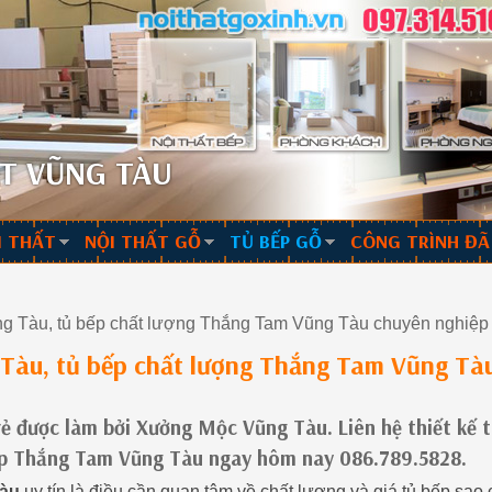
T VŨNG TÀU
I THẤT
NỘI THẤT GỖ
TỦ BẾP GỖ
CÔNG TRÌNH ĐÃ
ũng Tàu, tủ bếp chất lượng Thắng Tam Vũng Tàu chuyên nghiệ
 Tàu, tủ bếp chất lượng Thắng Tam Vũng Tà
ẻ được làm bởi Xưởng Mộc Vũng Tàu. Liên hệ thiết kế 
ẹp Thắng Tam Vũng Tàu ngay hôm nay 086.789.5828.
Tàu
uy tín là điều cần quan tâm về chất lượng và giá tủ bếp sao