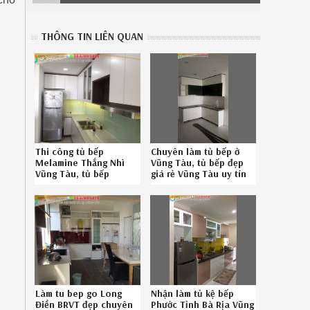
THÔNG TIN LIÊN QUAN
Thi công tủ bếp
Chuyên làm tủ bếp ở
Melamine Thắng Nhì
Vũng Tàu, tủ bếp đẹp
Vũng Tàu, tủ bếp
giá rẻ Vũng Tàu uy tín
Melamine chất lượng
liên hệ Hotline
Thắng Nhì Vũng Tàu
086.789.5828
chuyên nghiệp liên hệ
3426194E5
Hotline 0867895828
Làm tu bep go Long
Nhận làm tủ kệ bếp
Điền BRVT đẹp chuyên
Phước Tỉnh Bà Rịa Vũng