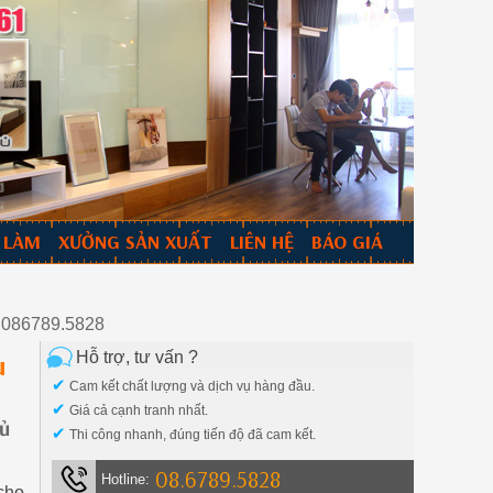
 LÀM
XƯỞNG SẢN XUẤT
LIÊN HỆ
BÁO GIÁ
p 086789.5828
Hỗ trợ, tư vấn ?
u
✔
Cam kết chất lượng và dịch vụ hàng đầu.
✔
Giá cả cạnh tranh nhất.
tủ
✔
Thi công nhanh, đúng tiến độ đã cam kết.
08.6789.5828
Hotline:
 cho