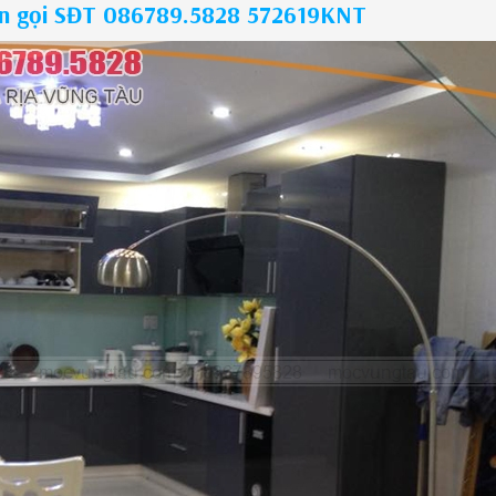
tín gọi SĐT 086789.5828 572619KNT