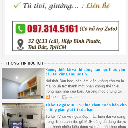
THÔNG TIN HỮU ÍCH
Xưởng thiết kế và thi công bàn học theo yêu
cầu tại Vũng Tàu uy tín
Nội thất Bàn học, bàn làm việc không còn xa lạ
mà nó đã trở thành một phần không thể thiếu
trong ngôi nhà của bạn. Xưởng mộc chúng tôi
chuyên nhận thiết kế và thi công bàn học, bàn
1116
26/05/2022
làm việc theo yêu cầu tại Vũng Tàu.
Tủ kệ TV gỗ MDF - Sự lựa chọn hoàn hảo cho
không gian giải trí của bạn
Tủ kệ TV có vẻ ngoài đẹp mắt, hiện đại và sang
trọng. Bên cạnh đó, gỗ MDF cũng dễ dàng được
tạo thành nhiều kiểu dáng và mẫu mã khác nhau,