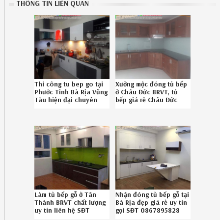
THÔNG TIN LIÊN QUAN
Thi công tu bep go tại
Xưởng mộc đóng tủ bếp
Phước Tỉnh Bà Rịa Vũng
ở Châu Đức BRVT, tủ
Tàu hiện đại chuyên
bếp giá rẻ Châu Đức
nghiệp gọi
BRVT chuyên nghiệp gọi
086789.5828
SĐT 0867895828
512619GVU
Làm tủ bếp gỗ ở Tân
Nhận đóng tủ bếp gỗ tại
Thành BRVT chất lượng
Bà Rịa đẹp giá rẻ uy tín
uy tín liên hệ SĐT
gọi SĐT 0867895828
086.789.5828