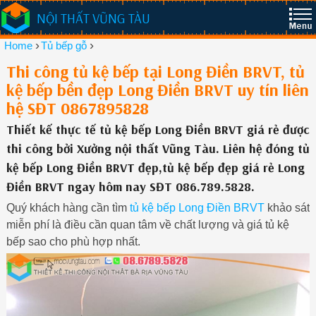
NỘI THẤT VŨNG TÀU
›
›
Home
Tủ bếp gỗ
Thi công tủ kệ bếp tại Long Điền BRVT, tủ
kệ bếp bền đẹp Long Điền BRVT uy tín liên
hệ SĐT 0867895828
Thiết kế thực tế tủ kệ bếp Long Điền BRVT giá rẻ được
thi công bởi Xưởng nội thất Vũng Tàu. Liên hệ đóng tủ
kệ bếp Long Điền BRVT đẹp,tủ kệ bếp đẹp giá rẻ Long
Điền BRVT ngay hôm nay SĐT 086.789.5828.
Quý khách hàng cần tìm
tủ kệ bếp Long Điền BRVT
khảo sát
miễn phí là điều cần quan tâm về chất lượng và giá tủ kệ
bếp sao cho phù hợp nhất.