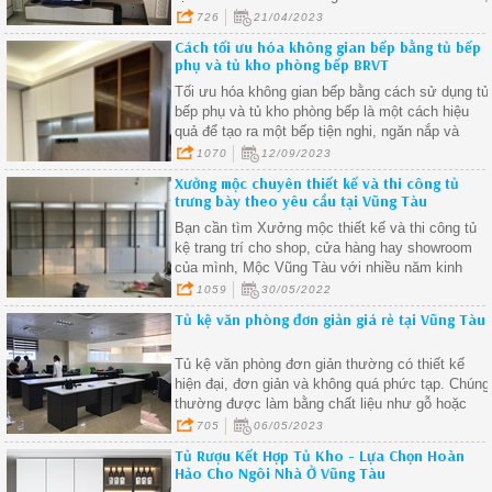
từ đơn giản đến phức tạp, phù hợp với nhiều
726
21/04/2023
phong cách nội thất khác nhau
Cách tối ưu hóa không gian bếp bằng tủ bếp
phụ và tủ kho phòng bếp BRVT
Tối ưu hóa không gian bếp bằng cách sử dụng tủ
bếp phụ và tủ kho phòng bếp là một cách hiệu
quả để tạo ra một bếp tiện nghi, ngăn nắp và
thẩm mỹ.
1070
12/09/2023
Xưởng mộc chuyên thiết kế và thi công tủ
trưng bày theo yêu cầu tại Vũng Tàu
Bạn cần tìm Xưởng mộc thiết kế và thi công tủ
kệ trang trí cho shop, cửa hàng hay showroom
của mình, Mộc Vũng Tàu với nhiều năm kinh
nghiệm uy tín trong lĩnh vực thi công nội thất
1059
30/05/2022
trưng bày dành cho cửa hàng, showroom của qu
Tủ kệ văn phòng đơn giản giá rẻ tại Vũng Tàu
khách hàng, hãy liên hệ với chúng tôi để nhận
được những ưu đãi tốt nhất.
Tủ kệ văn phòng đơn giản thường có thiết kế
hiện đại, đơn giản và không quá phức tạp. Chúng
thường được làm bằng chất liệu như gỗ hoặc
thép, với màu sắc trang nhã và tinh tế
705
06/05/2023
Tủ Rượu Kết Hợp Tủ Kho - Lựa Chọn Hoàn
Hảo Cho Ngôi Nhà Ở Vũng Tàu