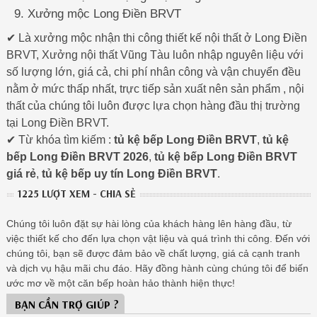
Xưởng mộc Long Điền BRVT
✔ Là xưởng mộc nhận thi công thiết kế nội thất ở Long Điền
BRVT, Xưởng nội thất Vũng Tàu luôn nhập nguyên liệu với
số lượng lớn, giá cả, chi phí nhân công và vận chuyển đều
nằm ở mức thấp nhất, trực tiếp sản xuất nên sản phẩm , nội
thất của chúng tôi luôn được lựa chọn hàng đầu thị trường
tại Long Điền BRVT.
✔ Từ khóa tìm kiếm :
tủ kệ bếp Long Điền BRVT
,
tủ kệ
bếp Long Điền BRVT 2026
,
tủ kệ bếp Long Điền BRVT
giá rẻ
,
tủ kệ bếp uy tín Long Điền BRVT
.
1225 LƯỢT XEM - CHIA SẺ
Chúng tôi luôn đặt sự hài lòng của khách hàng lên hàng đầu, từ
việc thiết kế cho đến lựa chọn vật liệu và quá trình thi công. Đến với
chúng tôi, bạn sẽ được đảm bảo về chất lượng, giá cả cạnh tranh
và dịch vụ hậu mãi chu đáo. Hãy đồng hành cùng chúng tôi để biến
ước mơ về một căn bếp hoàn hảo thành hiện thực!
BẠN CẦN TRỢ GIÚP ?