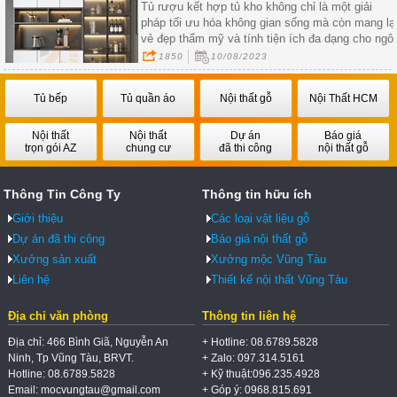
Tủ rượu kết hợp tủ kho không chỉ là một giải
pháp tối ưu hóa không gian sống mà còn mang lạ
vẻ đẹp thẩm mỹ và tính tiện ích đa dạng cho ngôi
nhà của bạn.
1850
10/08/2023
Tủ bếp
Tủ quần áo
Nội thất gỗ
Nội Thất HCM
Nội thất
Nội thất
Dự án
Báo giá
trọn gói AZ
chung cư
đã thi công
nội thất gỗ
Thông Tin Công Ty
Thông tin hữu ích
Giới thiệu
Các loại vật liệu gỗ
Dự án đã thi công
Báo giá nội thất gỗ
Xưởng sản xuất
Xưởng mộc Vũng Tàu
Liên hệ
Thiết kế nội thất Vũng Tàu
Địa chỉ văn phòng
Thông tin liên hệ
Địa chỉ: 466 Bình Giã, Nguyễn An
+ Hotline: 08.6789.5828
Ninh, Tp Vũng Tàu, BRVT.
+ Zalo: 097.314.5161
Hotline: 08.6789.5828
+ Kỹ thuật:096.235.4928
Email: mocvungtau@gmail.com
+ Góp ý: 0968.815.691