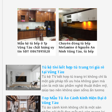
022619J79
Mẫu kệ tủ bếp ở Tp
Chuyên đóng tủ bếp
Vũng Tàu chất lượng uy
Melamine ở Nguyễn An
tín SĐT 0867895828
Ninh Vũng Tàu, tủ bếp
0826191HW
Melamine đẹp Nguyễn
An Ninh Vũng Tàu
chuyên nghiệp liên hệ
Tủ kệ tivi kết hợp tủ trang trí giá rẻ
SĐT 086789.5828
tại Vũng Tàu
Tủ kệ TV kết hợp tủ trang trí không chỉ là
một giải pháp tối ưu hóa không gian mà
còn là một tác phẩm nghệ thuật thẩm mỹ,
giúp tạo nên không gian sống ấn tượng
và cá tính.
Top Mẫu Tủ Áo Cánh Kính Hiện Đại ở
Vũng Tàu
Tủ áo cánh kính không chỉ là một sản
phẩm nội thất đẹp mắt mà còn mang lại