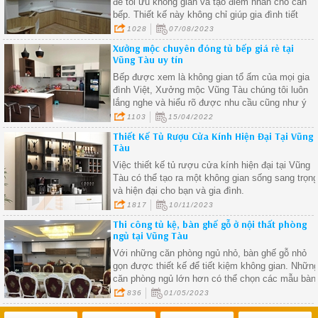
để tối ưu không gian và tạo điểm nhấn cho căn
bếp. Thiết kế này không chỉ giúp gia đình tiết
kiệm diện tích mà còn tạo nên một không gian
1028
07/08/2023
nấu nướng hiện đại, tiện nghi và tinh tế
Xưởng mộc chuyên đóng tủ bếp giá rẻ tại
Vũng Tàu uy tín
Bếp được xem là không gian tổ ấm của mọi gia
đình Việt, Xưởng mộc Vũng Tàu chúng tôi luôn
lắng nghe và hiểu rõ được nhu cầu cũng như ý
muốn của khách hàng để tạo ra những mẫu tủ
1103
15/04/2022
bếp đẹp mang phong cách cá nhân của gia chủ.
Thiết Kế Tủ Rượu Cửa Kính Hiện Đại Tại Vũng
Tàu
Việc thiết kế tủ rượu cửa kính hiện đại tại Vũng
Tàu có thể tạo ra một không gian sống sang trọn
và hiện đại cho bạn và gia đình.
1817
10/11/2023
Thi công tủ kệ, bàn ghế gỗ ở nội thất phòng
ngủ tại Vũng Tàu
Với những căn phòng ngủ nhỏ, bàn ghế gỗ nhỏ
gọn được thiết kế để tiết kiệm không gian. Nhữn
căn phòng ngủ lớn hơn có thể chọn các mẫu bàn
ghế gỗ lớn hơn, giúp tạo ra không gian sống san
836
01/05/2023
trọng hơn