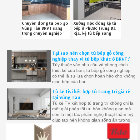
Chuyên đóng tu bep go
Xưởng mộc đóng kệ tủ
Vũng Tàu BRVT sang
bếp ở Phước Trung Bà
trọng chuyên nghiệp
Rịa, kệ tủ bếp sang
Hotline 08.6789.5828
trọng Phước Trung Bà
Rịa chuyên nghiệp
Hotline 086.789.5828
Tại sao nên chọn tủ bếp gỗ công
nghiệp thay vì tủ bếp khác ở BRVT?
Tùy thuộc vào nhu cầu và phong cách
thiết kế của bạn, tủ bếp gỗ công nghiệp
có thể là sự lựa chọn hoàn hảo cho không
gian bếp của bạn.
Tủ kệ tivi kết hợp tủ trang trí giá rẻ
tại Vũng Tàu
Tủ kệ TV kết hợp tủ trang trí không chỉ là
một giải pháp tối ưu hóa không gian mà
còn là một tác phẩm nghệ thuật thẩm mỹ,
giúp tạo nên không gian sống ấn tượng
và cá tính.