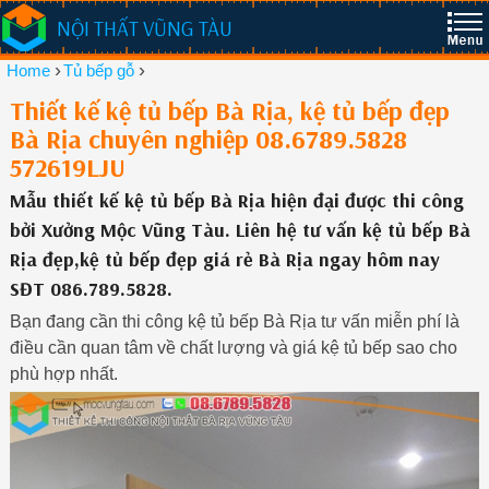
NỘI THẤT VŨNG TÀU
›
›
Home
Tủ bếp gỗ
Thiết kế kệ tủ bếp Bà Rịa, kệ tủ bếp đẹp
Bà Rịa chuyên nghiệp 08.6789.5828
572619LJU
Mẫu thiết kế kệ tủ bếp Bà Rịa hiện đại được thi công
bởi Xưởng Mộc Vũng Tàu. Liên hệ tư vấn kệ tủ bếp Bà
Rịa đẹp,kệ tủ bếp đẹp giá rẻ Bà Rịa ngay hôm nay
SĐT 086.789.5828.
Bạn đang cần thi công kệ tủ bếp Bà Rịa tư vấn miễn phí là
điều cần quan tâm về chất lượng và giá kệ tủ bếp sao cho
phù hợp nhất.