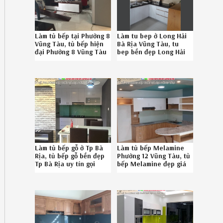
Làm tủ bếp tại Phường 8
Làm tu bep ở Long Hải
Vũng Tàu, tủ bếp hiện
Bà Rịa Vũng Tàu, tu
đại Phường 8 Vũng Tàu
bep bền đẹp Long Hải
uy tín Hotline
Bà Rịa Vũng Tàu
086.789.5828
chuyên nghiệp
402619VYA
0867895828 152619SB3
Làm tủ bếp gỗ ở Tp Bà
Làm tủ bếp Melamine
Rịa, tủ bếp gỗ bền đẹp
Phường 12 Vũng Tàu, tủ
Tp Bà Rịa uy tín gọi
bếp Melamine đẹp giá
Hotline 08.6789.5828
rẻ Phường 12 Vũng Tàu
5426198RV
chuyên nghiệp
08.6789.5828