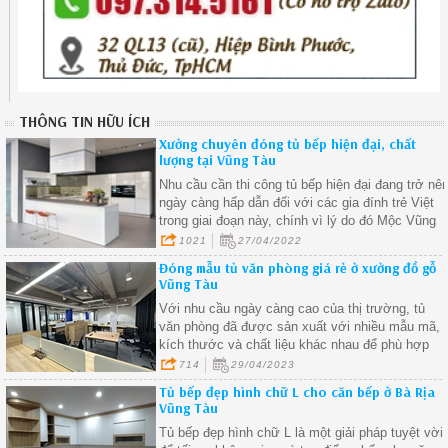
THÔNG TIN HỮU ÍCH
Xưởng chuyên đóng tủ bếp hiện đại, chất
lượng tại Vũng Tàu
Nhu cầu cần thi công tủ bếp hiện đại đang trở nê
ngày càng hấp dẫn đối với các gia đính trẻ Việt
trong giai đoạn này, chính vì lý do đó Mộc Vũng
Tàu đã nắm bắt được xu hướng nên chúng tôi
1021
27/04/2022
sẵn sàng lên thiết kế và thi công nội thất phòng
Đóng mẫu tủ văn phòng giá rẻ ở xưởng đồ gỗ
bếp cho quý khách.
Vũng Tàu
Với nhu cầu ngày càng cao của thị trường, tủ
văn phòng đã được sản xuất với nhiều mẫu mã,
kích thước và chất liệu khác nhau để phù hợp
với nhu cầu của từng khách hàng
714
29/04/2023
Tủ bếp đẹp hình chữ L cho căn bếp ở Bà Rịa
Vũng Tàu
Tủ bếp đẹp hình chữ L là một giải pháp tuyệt vời