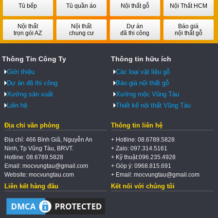
Tủ bếp
Tủ quần áo
Nội thất gỗ
Nội Thất HCM
Nội thất
Nội thất
Dự án
Báo giá
trọn gói AZ
chung cư
đã thi công
nội thất gỗ
Thông Tin Công Ty
Thông tin hữu ích
Giới thiệu
Các loại vật liệu gỗ
Dự án đã thi công
Báo giá nội thất gỗ
Xưởng sản xuất
Xưởng mộc Vũng Tàu
Liên hệ
Thiết kế nội thất Vũng Tàu
Địa chỉ văn phòng
Thông tin liên hệ
Địa chỉ: 466 Bình Giã, Nguyễn An
+ Hotline: 08.6789.5828
Ninh, Tp Vũng Tàu, BRVT.
+ Zalo: 097.314.5161
Hotline: 08.6789.5828
+ Kỹ thuật:096.235.4928
Email: mocvungtau@gmail.com
+ Góp ý: 0968.815.691
Website: mocvungtau.com
+ Email: mocvungtau@gmail.com
Liên kết hàng đầu
Kết nối với chúng tôi