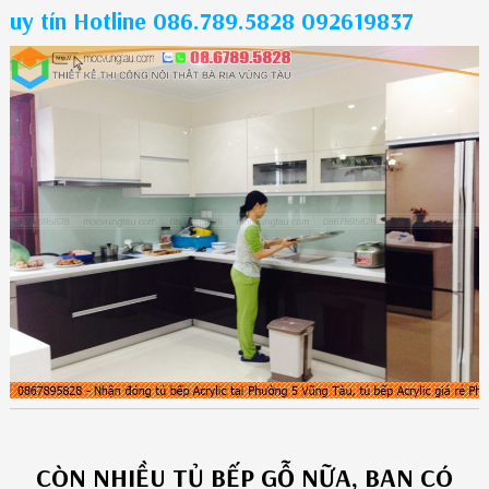
uy tín Hotline 086.789.5828 092619837
CÒN NHIỀU
TỦ BẾP GỖ
NỮA, BẠN CÓ