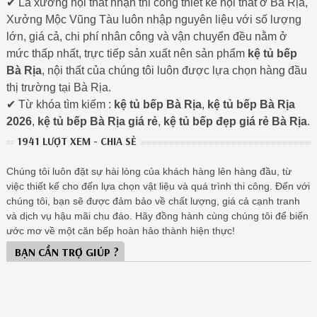
✔ Là xưởng nội thất nhận thi công thiết kế nội thất ở Bà Rịa,
Xưởng Mộc Vũng Tàu luôn nhập nguyên liệu với số lượng
lớn, giá cả, chi phí nhân công và vận chuyển đều nằm ở
mức thấp nhất, trực tiếp sản xuất nên sản phẩm
kệ tủ bếp
Bà Rịa
, nội thất của chúng tôi luôn được lựa chọn hàng đầu
thị trường tại Bà Rịa.
✔ Từ khóa tìm kiếm :
kệ tủ bếp Bà Rịa
,
kệ tủ bếp Bà Rịa
2026
,
kệ tủ bếp Bà Rịa giá rẻ
,
kệ tủ bếp đẹp giá rẻ Bà Rịa
.
1941 LƯỢT XEM - CHIA SẺ
Chúng tôi luôn đặt sự hài lòng của khách hàng lên hàng đầu, từ
việc thiết kế cho đến lựa chọn vật liệu và quá trình thi công. Đến với
chúng tôi, bạn sẽ được đảm bảo về chất lượng, giá cả cạnh tranh
và dịch vụ hậu mãi chu đáo. Hãy đồng hành cùng chúng tôi để biến
ước mơ về một căn bếp hoàn hảo thành hiện thực!
BẠN CẦN TRỢ GIÚP ?