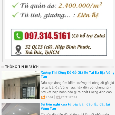
THÔNG TIN HỮU ÍCH
Xưởng Thi Công Đồ Gỗ Giá Rẻ Tại Bà Rịa Vũng
Tàu
Nếu bạn đang tìm kiếm xưởng thi công đồ gỗ giá
rẻ tại Bà Rịa Vũng Tàu, hãy đến với chúng tôi -
nơi kết hợp hoàn hảo giữa chất lượng đỉnh cao
và giá cả phải chăng
1580
20/11/2023
Sự tiện nghi của tủ bếp bàn đảo lắp đặt tại
Vũng Tàu
Tủ bếp đảo lắp đặt không chỉ là một phần của