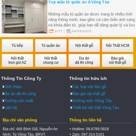
Top mẫu tủ quần áo ở Vũng Tàu
Những mẫu tủ quần áo được trang bị nhiều tính
năng thông minh, bao gồm cả cảm biến ánh sáng
và khóa điện tử, giúp bạn dễ dàng quản lý và lưu
trữ quần áo một cách hiệu quả
1177
04/05/2023
Tủ bếp
Tủ quần áo
Nội thất gỗ
Nội Thất HCM
Nội thất
Nội thất
Dự án
Báo giá
trọn gói AZ
chung cư
đã thi công
nội thất gỗ
Thông Tin Công Ty
Thông tin hữu ích
Giới thiệu
Các loại vật liệu gỗ
Dự án đã thi công
Báo giá nội thất gỗ
Xưởng sản xuất
Xưởng mộc Vũng Tàu
Liên hệ
Thiết kế nội thất Vũng Tàu
Địa chỉ văn phòng
Thông tin liên hệ
Địa chỉ: 466 Bình Giã, Nguyễn An
+ Hotline: 08.6789.5828
Ninh, Tp Vũng Tàu, BRVT.
+ Zalo: 097.314.5161