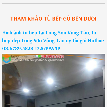
THAM KHẢO
TỦ BẾP GỖ
BÊN DƯỚI
Hình ảnh tu bep tại Long Sơn Vũng Tàu, tu
bep đẹp Long Sơn Vũng Tàu uy tín gọi Hotline
08.6789.5828 172619W4P