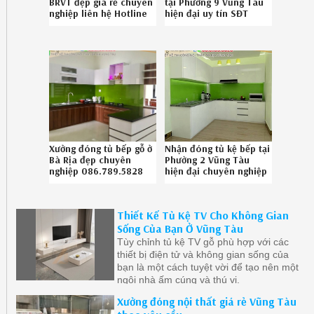
BRVT đẹp giá rẻ chuyên
tại Phường 9 Vũng Tàu
nghiệp liên hệ Hotline
hiện đại uy tín SĐT
086.789.5828
086.789.5828
512619U1C
292619FDE
Xưởng đóng tủ bếp gỗ ở
Nhận đóng tủ kệ bếp tại
Bà Rịa đẹp chuyên
Phường 2 Vũng Tàu
nghiệp 086.789.5828
hiện đại chuyên nghiệp
gọi 0867895828
5926194ZQ
Thiết Kế Tủ Kệ TV Cho Không Gian
Sống Của Bạn Ở Vũng Tàu
Tùy chỉnh tủ kệ TV gỗ phù hợp với các
thiết bị điện tử và không gian sống của
bạn là một cách tuyệt vời để tạo nên một
ngôi nhà ấm cúng và thú vị.
Xưởng đóng nội thất giá rẻ Vũng Tàu