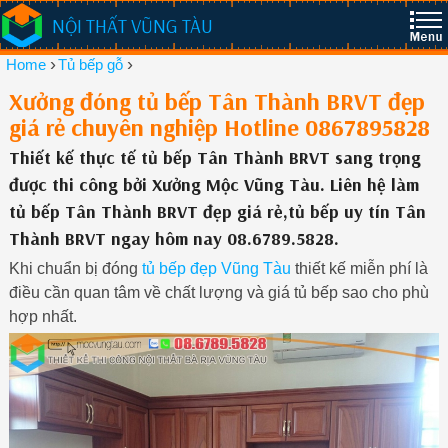
NỘI THẤT VŨNG TÀU
›
›
Home
Tủ bếp gỗ
Xưởng đóng tủ bếp Tân Thành BRVT đẹp
giá rẻ chuyên nghiệp Hotline 0867895828
Thiết kế thực tế tủ bếp Tân Thành BRVT sang trọng
được thi công bởi Xưởng Mộc Vũng Tàu. Liên hệ làm
tủ bếp Tân Thành BRVT đẹp giá rẻ,tủ bếp uy tín Tân
Thành BRVT ngay hôm nay 08.6789.5828.
Khi chuẩn bị đóng
tủ bếp đẹp Vũng Tàu
thiết kế miễn phí là
điều cần quan tâm về chất lượng và giá tủ bếp sao cho phù
hợp nhất.