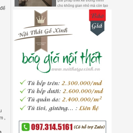
giải pháp thiết kế thông minh
cho không gian nhỏ mà còn tạo
 để
ra một môi trường bếp hiện đại
và tiện ích.
u
m ,
p