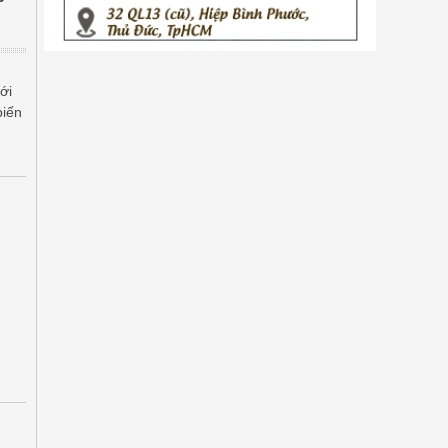
ới
biến