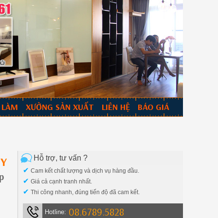
 LÀM
XƯỞNG SẢN XUẤT
LIÊN HỆ
BÁO GIÁ
Hỗ trợ, tư vấn ?
DY
✔
Cam kết chất lượng và dịch vụ hàng đầu.
p
✔
Giá cả cạnh tranh nhất.
✔
Thi công nhanh, đúng tiến độ đã cam kết.
08.6789.5828
Hotline: