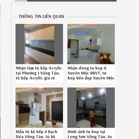
THÔNG TIN LIÊN QUAN
Nhận làm tủ bếp Acrylic
Nhận đóng tu bep ở
tại Phường 1 Vũng Tàu,
Xuyên Mộc BRVT, tu
tủ bếp Acrylic giá rẻ
bep bền đẹp Xuyên Mộc
Phường 1 Vũng Tàu uy
BRVT uy tín liên hệ
tín liên hệ
Hotline 08.6789.5828
086789.5828
022619RUN
Mẫu tủ kệ bếp ở Rạch
Hình ảnh tu bep tại
Dừa Vũng Tàu, tủ kệ
Long Sơn Vũng Tàu, tu