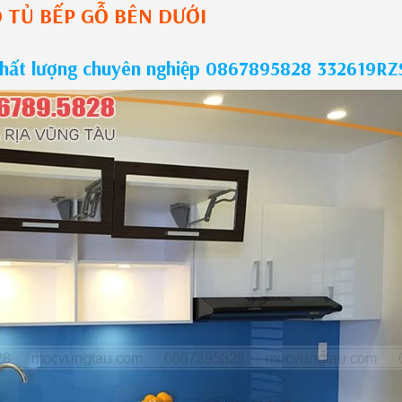
O
TỦ BẾP GỖ
BÊN DƯỚI
chất lượng chuyên nghiệp 0867895828 332619RZ