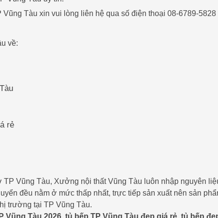
 Vũng Tàu xin vui lòng liên hệ qua số điện thoại 08-6789-5828
u về:
 Tàu
á rẻ
ất ở TP Vũng Tàu, Xưởng nội thất Vũng Tàu luôn nhập nguyên liệ
chuyển đều nằm ở mức thấp nhất, trực tiếp sản xuất nên sản phẩ
thị trường tại TP Vũng Tàu.
TP Vũng Tàu 2026
,
tủ bếp TP Vũng Tàu đẹp giá rẻ
,
tủ bếp đẹ