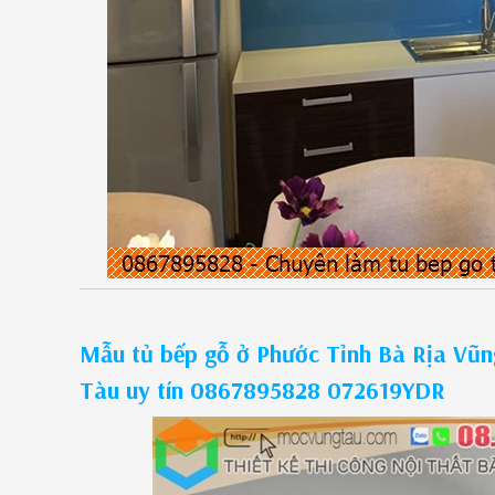
Mẫu tủ bếp gỗ ở Phước Tỉnh Bà Rịa Vũng
Tàu uy tín 0867895828 072619YDR