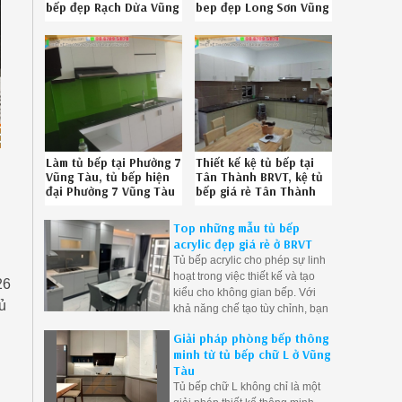
bếp đẹp Rạch Dừa Vũng
bep đẹp Long Sơn Vũng
Tàu uy tín Hotline
Tàu uy tín gọi Hotline
086789.5828
08.6789.5828
3526196D6
172619W4P
Làm tủ bếp tại Phường 7
Thiết kế kệ tủ bếp tại
Vũng Tàu, tủ bếp hiện
Tân Thành BRVT, kệ tủ
đại Phường 7 Vũng Tàu
bếp giá rẻ Tân Thành
chuyên nghiệp SĐT 08-
BRVT chuyên nghiệp
6789-5828 172619JE9
086.789.5828
Top những mẫu tủ bếp
212619D3G
acrylic đẹp giá rẻ ở BRVT
Tủ bếp acrylic cho phép sự linh
hoạt trong việc thiết kế và tạo
26
kiểu cho không gian bếp. Với
ủ
khả năng chế tạo tùy chỉnh, bạn
có thể tạo ra những chi tiết riêng
Giải pháp phòng bếp thông
biệt và độc đáo trong tủ bếp của
minh từ tủ bếp chữ L ở Vũng
mình
Tàu
Tủ bếp chữ L không chỉ là một