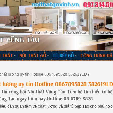
T VŨNG TÀU
I THẤT
NỘI THẤT GỖ
TỦ BẾP GỖ
CÔNG TRÌNH ĐÃ
chất lượng uy tín Hotline 0867895828 382619LDY
 lượng uy tín Hotline 0867895828 382619L
thi công bởi Nội thất Vũng Tàu. Liên hệ tìm hiểu tủ bế
 Vũng Tàu ngay hôm nay Hotline 08-6789-5828.
điều cần quan tâm về chất lượng và giá tủ bếp sao cho phù hợp