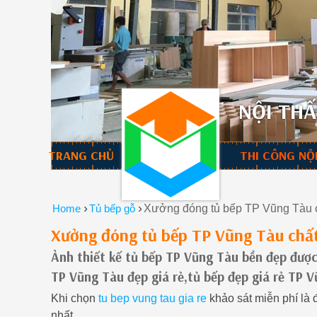
NỘI THẤ
TRANG CHỦ
THI CÔNG NỘ
›
›
Home
Tủ bếp gỗ
Xưởng đóng tủ bếp TP Vũng Tàu 
Xưởng đóng tủ bếp TP Vũng Tàu chất
Ảnh thiết kế tủ bếp TP Vũng Tàu bền đẹp được 
TP Vũng Tàu đẹp giá rẻ,tủ bếp đẹp giá rẻ TP
Khi chọn
tu bep vung tau gia re
khảo sát miễn phí là 
nhất.