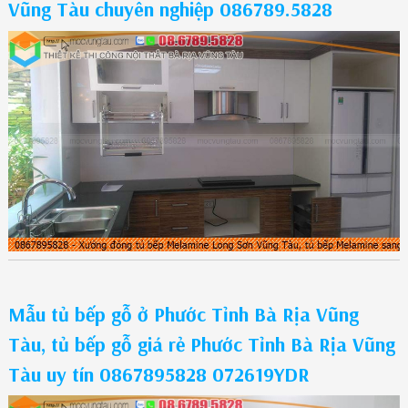
Vũng Tàu chuyên nghiệp 086789.5828
Mẫu tủ bếp gỗ ở Phước Tỉnh Bà Rịa Vũng
Tàu, tủ bếp gỗ giá rẻ Phước Tỉnh Bà Rịa Vũng
Tàu uy tín 0867895828 072619YDR