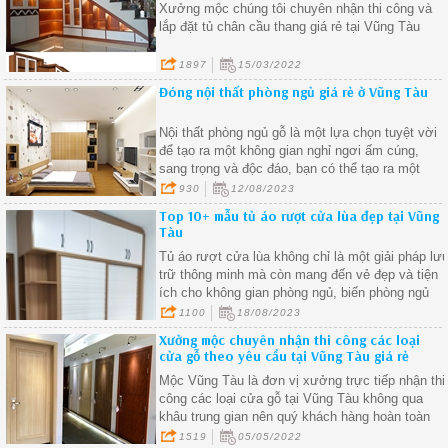
Xưởng mộc chúng tôi chuyên nhận thi công và
lắp đặt tủ chân cầu thang giá rẻ tại Vũng Tàu
1897
15/03/2022
Đóng nội thất phòng ngủ giá rẻ ở Vũng Tàu
Nội thất phòng ngủ gỗ là một lựa chọn tuyệt vời
để tạo ra một không gian nghỉ ngơi ấm cúng,
sang trọng và độc đáo, bạn có thể tạo ra một
không gian phòng ngủ thú vị và phản ánh cá tính
930
12/08/2023
riêng của bạn.
Top 10+ mẫu tủ áo rượt cửa lùa đẹp tại Vũng
Tàu
Tủ áo rượt cửa lùa không chỉ là một giải pháp lư
trữ thông minh mà còn mang đến vẻ đẹp và tiện
ích cho không gian phòng ngủ, biến phòng ngủ
trở thành không gian đa chức năng và thú vị hơn
1100
18/08/2023
bao giờ hết.
Xưởng mộc chuyên nhận thi công các loại
cửa gỗ theo yêu cầu tại Vũng Tàu giá rẻ
Mộc Vũng Tàu là đơn vị xưởng trực tiếp nhận thi
công các loại cửa gỗ tại Vũng Tàu không qua
khâu trung gian nên quý khách hàng hoàn toàn
yên tâm về chất lượng sản phẩm cũng như giá
1519
05/05/2022