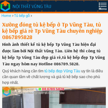
NỘI THẤT VŨNG TÀU
›
›
Home
Tủ bếp gỗ
Xưởng đóng tủ kệ bếp ở Tp Vũng Tàu, tủ
kệ bếp giá rẻ Tp Vũng Tàu chuyên nghiệp
0867895828
Hình ảnh thiết kế tủ kệ bếp Tp Vũng Tàu hiện đại
được làm bởi Nội thất Vũng Tàu. Liên hệ thi công tủ
kệ bếp Tp Vũng Tàu đẹp giá rẻ,tủ kệ bếp đẹp Tp Vũng
Tàu ngay hôm nay Hotline 086789.5828.
Quý khách hàng cần tìm
tủ bếp đẹp Vũng Tàu
uy tín là điều
cần quan tâm về chất lượng và giá tủ kệ bếp sao cho phù
hợp nhất.