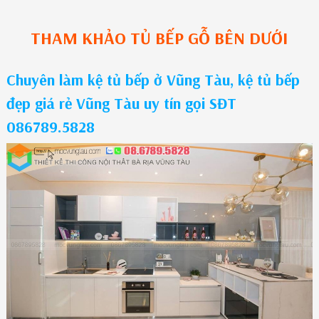
THAM KHẢO
TỦ BẾP GỖ
BÊN DƯỚI
Chuyên làm kệ tủ bếp ở Vũng Tàu, kệ tủ bếp
đẹp giá rẻ Vũng Tàu uy tín gọi SĐT
086789.5828