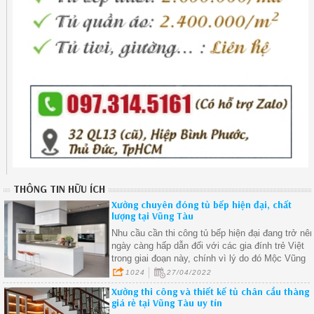
THÔNG TIN HỮU ÍCH
Xưởng chuyên đóng tủ bếp hiện đại, chất
lượng tại Vũng Tàu
Nhu cầu cần thi công tủ bếp hiện đại đang trở nê
ngày càng hấp dẫn đối với các gia đính trẻ Việt
trong giai đoạn này, chính vì lý do đó Mộc Vũng
Tàu đã nắm bắt được xu hướng nên chúng tôi
1024
27/04/2022
sẵn sàng lên thiết kế và thi công nội thất phòng
Xưởng thi công và thiết kế tủ chân cầu thàng
bếp cho quý khách.
giá rẻ tại Vũng Tàu uy tín