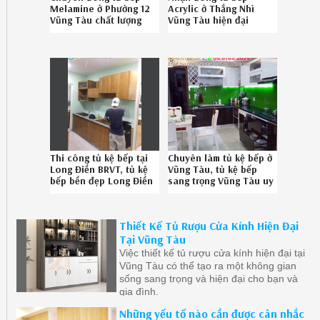
Melamine ở Phường 12
Acrylic ở Thắng Nhì
Vũng Tàu chất lượng
Vũng Tàu hiện đại
chuyên nghiệp liên hệ
chuyên nghiệp liên hệ
08-6789-5828
Hotline 086789.5828
Thi công tủ kệ bếp tại
Chuyên làm tủ kệ bếp ở
Long Điền BRVT, tủ kệ
Vũng Tàu, tủ kệ bếp
bếp bền đẹp Long Điền
sang trọng Vũng Tàu uy
BRVT uy tín liên hệ SĐT
tín gọi 086789.5828
0867895828
Thiết Kế Tủ Rượu Cửa Kính Hiện Đại
Tại Vũng Tàu
Việc thiết kế tủ rượu cửa kính hiện đại tại
Vũng Tàu có thể tạo ra một không gian
sống sang trọng và hiện đại cho bạn và
gia đình.
Những yếu tố nào cần được cân nhắc