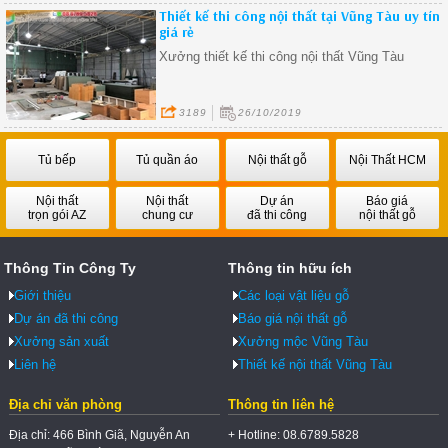
cả sẽ tốt nhất trên thị trường tại nơi bạn đang
Thiết kế thi công nội thất tại Vũng Tàu uy tín
sinh sống.
giá rẻ
Xưởng thiết kế thi công nội thất Vũng Tàu
3189
26/10/2019
Tủ bếp
Tủ quần áo
Nội thất gỗ
Nội Thất HCM
Nội thất
Nội thất
Dự án
Báo giá
trọn gói AZ
chung cư
đã thi công
nội thất gỗ
Thông Tin Công Ty
Thông tin hữu ích
Giới thiệu
Các loại vật liệu gỗ
Dự án đã thi công
Báo giá nội thất gỗ
Xưởng sản xuất
Xưởng mộc Vũng Tàu
Liên hệ
Thiết kế nội thất Vũng Tàu
Địa chỉ văn phòng
Thông tin liên hệ
Địa chỉ: 466 Bình Giã, Nguyễn An
+ Hotline: 08.6789.5828