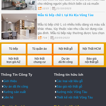
cho những người yêu thích biển cả và muốn
mang vẻ đẹp của biển vào ngôi nhà của họ.
1215
21/10/2023
Mẫu tủ bếp chữ L tại Bà Rịa Vũng Tàu
Mẫu tủ bếp chữ L có nhiều kiểu dáng và màu sắc
khác nhau, tùy thuộc vào nhu cầu sử dụng của
gia đình. Mẫu tủ bếp này thường được lựa chọn
bởi tính tiện dụng và tiết kiệm diện tích
734
03/05/2023
Tủ bếp
Tủ quần áo
Nội thất gỗ
Nội Thất HCM
Nội thất
Nội thất
Dự án
Báo giá
trọn gói AZ
chung cư
đã thi công
nội thất gỗ
Thông Tin Công Ty
Thông tin hữu ích
Giới thiệu
Các loại vật liệu gỗ
Dự án đã thi công
Báo giá nội thất gỗ
Xưởng sản xuất
Xưởng mộc Vũng Tàu
Liên hệ
Thiết kế nội thất Vũng Tàu