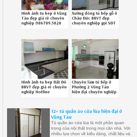
Hình ảnh tu bep ở Vũng
Xưởng đóng tủ bếp gỗ ở
Tàu đẹp giá rẻ chuyên
Châu Đức BRVT đẹp
nghiệp 086789.5828
chuyên nghiệp gọi SĐT
092619UYM
086.789.5828
Hình ảnh tu bep Đất Đỏ
Chuyên làm tủ bếp ở
BRVT đẹp giá rẻ chuyên
Phường 2 Vũng Tàu
nghiệp Hotline
hiện đại chuyên nghiệp
086.789.5828
086.789.5828
502619SXW
12+ tủ quần áo cửa lùa hiện đại ở
Vũng Tàu
Tủ quần áo cửa lùa là một phần quan
trọng của nội thất trong mọi căn nhà. Với
nhiều lựa chọn về kiểu dáng, chất liệu và