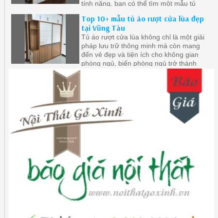
tính năng, bạn có thể tìm một mẫu tủ
quần áo cửa lùa phù hợp với nhu cầu và
Top 10+ mẫu tủ áo rượt cửa lùa đẹp
sở thích của bạn.
tại Vũng Tàu
Tủ áo rượt cửa lùa không chỉ là một giải
pháp lưu trữ thông minh mà còn mang
đến vẻ đẹp và tiện ích cho không gian
phòng ngủ, biến phòng ngủ trở thành
không gian đa chức năng và thú vị hơn
bao giờ hết.