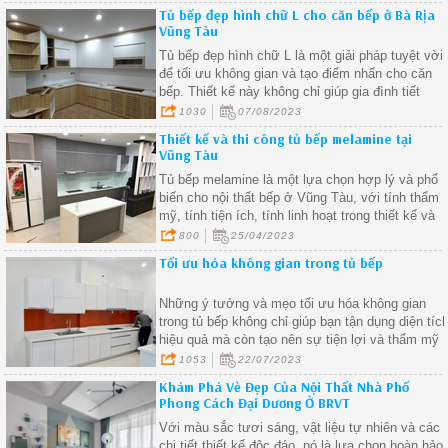
phổ biến
Tủ bếp đẹp hình chữ L cho căn bếp ở Bà Rịa
Vũng Tàu
Tủ bếp đẹp hình chữ L là một giải pháp tuyệt vời
để tối ưu không gian và tạo điểm nhấn cho căn
bếp. Thiết kế này không chỉ giúp gia đình tiết
kiệm diện tích mà còn tạo nên một không gian
1030
07/08/2023
nấu nướng hiện đại, tiện nghi và tinh tế
Thiết kế và thi công tủ bếp melamine tại
Vũng Tàu
Tủ bếp melamine là một lựa chọn hợp lý và phổ
biến cho nội thất bếp ở Vũng Tàu, với tính thẩm
mỹ, tính tiện ích, tính linh hoạt trong thiết kế và
tính kinh tế, tủ bếp melamine đáp ứng được nhu
800
25/04/2023
cầu của người dùng và mang lại vẻ đẹp hiện đại,
Tối ưu hóa không gian trong tủ bếp
tiện nghi và tiết kiệm cho căn bếp của bạn.
Những ý tưởng và mẹo tối ưu hóa không gian
trong tủ bếp không chỉ giúp bạn tận dụng diện tíc
hiệu quả mà còn tạo nên sự tiện lợi và thẩm mỹ
cho căn bếp của bạn. Dưới đây là một số gợi ý
1053
22/07/2023
khác để bạn tiếp tục tối ưu hóa không gian trong
Khám Phá Vẻ Đẹp Của Nội Thất Nhà Phố
tủ bếp
Phong Cách Đại Dương Ở BRVT
Với màu sắc tươi sáng, vật liệu tự nhiên và các
chi tiết thiết kế độc đáo, nó là lựa chọn hoàn hảo