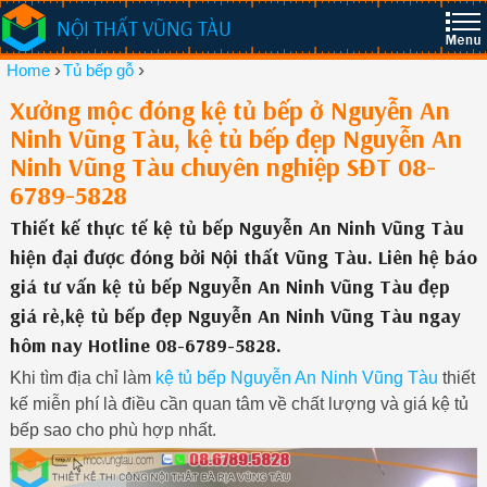
NỘI THẤT VŨNG TÀU
›
›
Home
Tủ bếp gỗ
Xưởng mộc đóng kệ tủ bếp ở Nguyễn An
Ninh Vũng Tàu, kệ tủ bếp đẹp Nguyễn An
Ninh Vũng Tàu chuyên nghiệp SĐT 08-
6789-5828
Thiết kế thực tế kệ tủ bếp Nguyễn An Ninh Vũng Tàu
hiện đại được đóng bởi Nội thất Vũng Tàu. Liên hệ báo
giá tư vấn kệ tủ bếp Nguyễn An Ninh Vũng Tàu đẹp
giá rẻ,kệ tủ bếp đẹp Nguyễn An Ninh Vũng Tàu ngay
hôm nay Hotline 08-6789-5828.
Khi tìm địa chỉ làm
kệ tủ bếp Nguyễn An Ninh Vũng Tàu
thiết
kế miễn phí là điều cần quan tâm về chất lượng và giá kệ tủ
bếp sao cho phù hợp nhất.