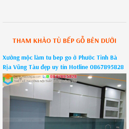
THAM KHẢO
TỦ BẾP GỖ
BÊN DƯỚI
Xưởng mộc làm tu bep go ở Phước Tỉnh Bà
Rịa Vũng Tàu đẹp uy tín Hotline 0867895828