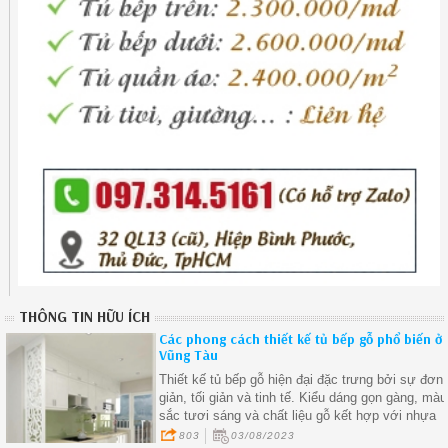
THÔNG TIN HỮU ÍCH
Các phong cách thiết kế tủ bếp gỗ phổ biến ở
Vũng Tàu
Thiết kế tủ bếp gỗ hiện đại đặc trưng bởi sự đơn
giản, tối giản và tinh tế. Kiểu dáng gọn gàng, màu
sắc tươi sáng và chất liệu gỗ kết hợp với nhựa
hoặc kim loại làm cho tủ bếp gỗ hiện đại trở nên
803
03/08/2023