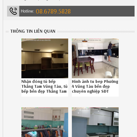
08.6789.5828
Hotline:
THÔNG TIN LIÊN QUAN
Nhận đóng tủ bếp
Hình ảnh tu bep Phường
Thắng Tam Vũng Tàu, tủ
4 Vũng Tàu bền đẹp
bếp bền đẹp Thắng Tam
chuyên nghiệp SĐT
Vũng Tàu chuyên
08.6789.5828
nghiệp SĐT
392619PBH
08.6789.5828