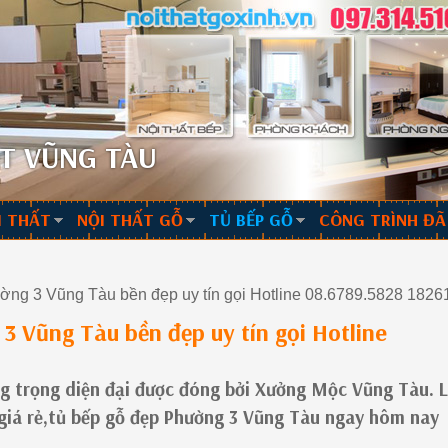
T VŨNG TÀU
I THẤT
NỘI THẤT GỖ
TỦ BẾP GỖ
CÔNG TRÌNH ĐÃ
ng 3 Vũng Tàu bền đẹp uy tín gọi Hotline 08.6789.5828 182
3 Vũng Tàu bền đẹp uy tín gọi Hotline
ng trọng diện đại được đóng bởi Xưởng Mộc Vũng Tàu. L
 giá rẻ,tủ bếp gỗ đẹp Phường 3 Vũng Tàu ngay hôm nay