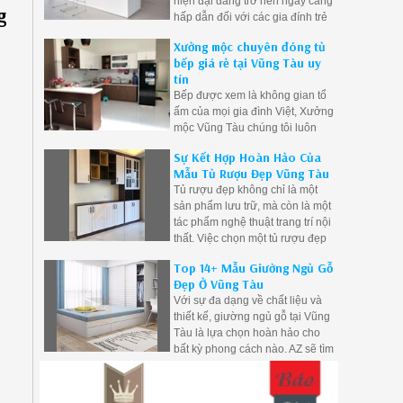
hiện đại đang trở nên ngày càng
gỗ công nghiệp cũng được đánh
g
hấp dẫn đối với các gia đính trẻ
giá là khá bền và dặt biệt giá
Việt trong giai đoạn này, chính vì
thành rẻ hơn gỗ tự nhiên.
Xưởng mộc chuyên đóng tủ
lý do đó Mộc Vũng Tàu đã nắm
bếp giá rẻ tại Vũng Tàu uy
bắt được xu hướng nên chúng
tín
tôi sẵn sàng lên thiết kế và thi
Bếp được xem là không gian tổ
công nội thất phòng bếp cho quý
ấm của mọi gia đình Việt, Xưởng
khách.
mộc Vũng Tàu chúng tôi luôn
lắng nghe và hiểu rõ được nhu
Sự Kết Hợp Hoàn Hảo Của
cầu cũng như ý muốn của khách
Mẫu Tủ Rượu Đẹp Vũng Tàu
hàng để tạo ra những mẫu tủ
Tủ rượu đẹp không chỉ là một
bếp đẹp mang phong cách cá
sản phẩm lưu trữ, mà còn là một
nhân của gia chủ.
tác phẩm nghệ thuật trang trí nội
thất. Việc chọn một tủ rượu đẹp
phụ thuộc vào nhu cầu của bạn
Top 14+ Mẫu Giường Ngủ Gỗ
về lưu trữ và phong cách trang
Đẹp Ở Vũng Tàu
trí.
Với sự đa dạng về chất liệu và
thiết kế, giường ngủ gỗ tại Vũng
Tàu là lựa chọn hoàn hảo cho
bất kỳ phong cách nào. AZ sẽ tìm
mẫu giường ngủ gỗ ưng ý cho
căn phòng của bạn và biến nó
thành nơi thư giãn và đẹp đẽ.