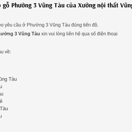
ếp gỗ Phường 3 Vũng Tàu của Xưởng nội thất Vũn
heo yêu cầu ở Phường 3 Vũng Tàu đúng tiến độ.
hường 3 Vũng Tàu
xin vui lòng liên hệ qua số điện thoại
u về:
Vũng Tàu
u
àu
rẻ
 Tàu
u