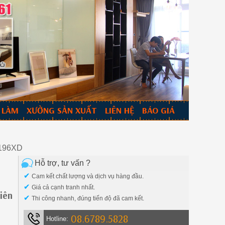
 LÀM
XƯỞNG SẢN XUẤT
LIÊN HỆ
BÁO GIÁ
6196XD
Hỗ trợ, tư vấn ?
✔
Cam kết chất lượng và dịch vụ hàng đầu.
✔
Giá cả cạnh tranh nhất.
iên
✔
Thi công nhanh, đúng tiến độ đã cam kết.
08.6789.5828
Hotline: