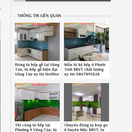
ủ
THÔNG TIN LIÊN QUAN
Đóng tủ bếp gỗ tại Vũng
Mẫu tủ kệ bếp ở Phước
Tàu, tủ bếp gỗ hiện đại
Tỉnh BRVT chất lượng
Vũng Tàu uy tín Hotline
uy tín 0867895828
0867895828
3826194NY
Thi công tủ bếp tại
Chuyên đóng tu bep go
Phường 9 Vũng Tàu, tủ
ở Xuyên Mộc BRVT, tu