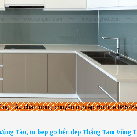
Vũng Tàu, tu bep go bền đẹp Thắng Tam Vũng 