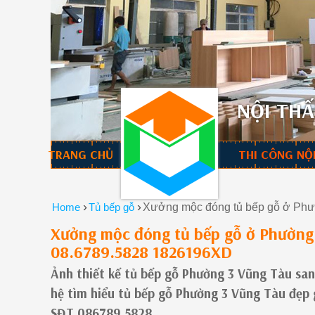
NỘI THẤ
TRANG CHỦ
THI CÔNG NỘ
›
›
Home
Tủ bếp gỗ
Xưởng mộc đóng tủ bếp gỗ ở Phườ
Xưởng mộc đóng tủ bếp gỗ ở Phường 
08.6789.5828 1826196XD
Ảnh thiết kế tủ bếp gỗ Phường 3 Vũng Tàu sa
hệ tìm hiểu tủ bếp gỗ Phường 3 Vũng Tàu đẹp
SĐT 086789.5828.