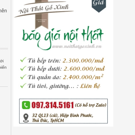
 nên
ới
biến