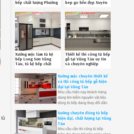
bếp chất lượng Phường
bep go bền đẹp Xuyên
9 Vũng Tàu chuyên
Mộc BRVT uy tín liên hệ
nghiệp liên hệ 08-
Hotline 0867895828
6789-5828
482619S7C
Xưởng mộc làm tủ kệ
Thiết kế thi công tủ bếp
bếp Long Sơn Vũng
gỗ tại Vũng Tàu uy tín
Tàu, tủ kệ bếp chất
và chuyên nghiệp
lượng Long Sơn Vũng
051219HAJ
Tàu chuyên nghiệp SĐT
Xưởng mộc chuyên thiết kế
086789.5828
ỗ
và thi công tủ bếp gỗ hiện
5826198H9
đại tại Vũng Tàu
Nhu cầu hiện nay khách hàng
đang tìm kiếm nguyên vật liệu
đóng tủ bếp đang thay đổi dần
chuyển từ tủ bếp gỗ tự nhiên
,
Xưởng chuyên đóng tủ bếp
qua tủ bếp gỗ công nghiệp để
hiện đại, chất lượng tại Vũng
 tủ
giải quyết khâu mối mọt, cong
Tàu
vênh, ẩm ướt nơi góc bếp do
Nhu cầu cần thi công tủ bếp
thời gian sử dụng. Bên cạnh đó