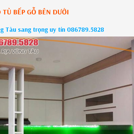
O
TỦ BẾP GỖ
BÊN DƯỚI
ng Tàu sang trọng uy tín 086789.5828