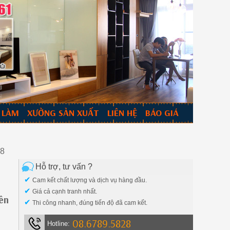
 LÀM
XƯỞNG SẢN XUẤT
LIÊN HỆ
BÁO GIÁ
28
Hỗ trợ, tư vấn ?
✔
Cam kết chất lượng và dịch vụ hàng đầu.
✔
Giá cả cạnh tranh nhất.
iên
✔
Thi công nhanh, đúng tiến độ đã cam kết.
08.6789.5828
Hotline: