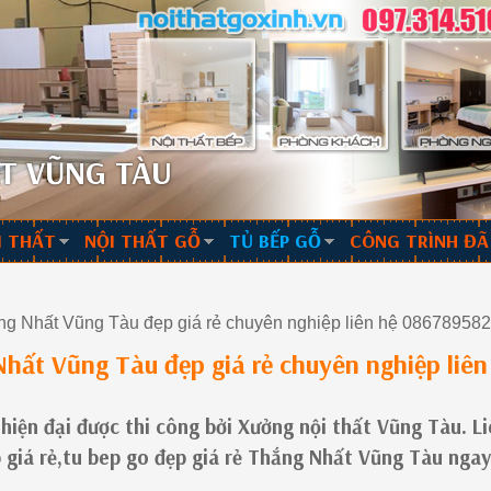
T VŨNG TÀU
I THẤT
NỘI THẤT GỖ
TỦ BẾP GỖ
CÔNG TRÌNH ĐÃ
g Nhất Vũng Tàu đẹp giá rẻ chuyên nghiệp liên hệ 08678958
hất Vũng Tàu đẹp giá rẻ chuyên nghiệp liên
iện đại được thi công bởi Xưởng nội thất Vũng Tàu. L
 giá rẻ,tu bep go đẹp giá rẻ Thắng Nhất Vũng Tàu ngay