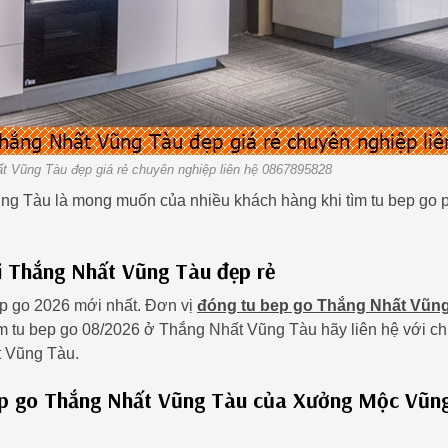
 Vũng Tàu đẹp giá rẻ chuyên nghiệp liên hệ 0867895828
Vũng Tàu là mong muốn của nhiều khách hàng khi tìm tu bep go 
i Thắng Nhất Vũng Tàu đẹp rẻ
ep go 2026 mới nhất. Đơn vị
đóng tu bep go Thắng Nhất Vũn
ếm tu bep go 08/2026 ở Thắng Nhất Vũng Tàu hãy liên hệ với c
t Vũng Tàu.
bep go Thắng Nhất Vũng Tàu của Xưởng Mộc Vũn