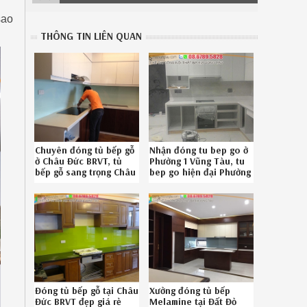
sao
THÔNG TIN LIÊN QUAN
Chuyên đóng tủ bếp gỗ
Nhận đóng tu bep go ở
ở Châu Đức BRVT, tủ
Phường 1 Vũng Tàu, tu
bếp gỗ sang trọng Châu
bep go hiện đại Phường
Đức BRVT uy tín SĐT
1 Vũng Tàu uy tín
08-6789-5828
Hotline 0867895828
002619TKJ
Đóng tủ bếp gỗ tại Châu
Xưởng đóng tủ bếp
Đức BRVT đẹp giá rẻ
Melamine tại Đất Đỏ