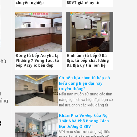
chuyên nghiệp
BRVT giá rẻ uy tín
08.6789.5828
086789.5828
Đóng tủ bếp Acrylic tại
Hình ảnh tủ bếp ở Bà
Phường 7 Vũng Tàu, tủ
Rịa, tủ bếp chất lượng
phù
bếp Acrylic bền đẹp
Bà Rịa uy tín liên hệ
Phường 7 Vũng Tàu
086789.5828
chuyên nghiệp gọi
Có nên lựa chọn tủ bếp có
Hotline 0867895828
kiểu dáng hiện đại hay
truyền thống?
g
Nếu bạn muốn sử dụng các tính
năng tiện ích và hiện đại, bạn có
húng
thể lựa chọn các kiểu dáng tủ
bếp hiện đại, bạn cũng có thể
Khám Phá Vẻ Đẹp Của Nội
tìm kiếm các tủ bếp truyền thống
g
Thất Nhà Phố Phong Cách
được cải tiến với các tính năng
Đại Dương Ở BRVT
hiện đại để đáp ứng nhu cầu sử
Với màu sắc tươi sáng, vật liệu
dụng hiện đại.