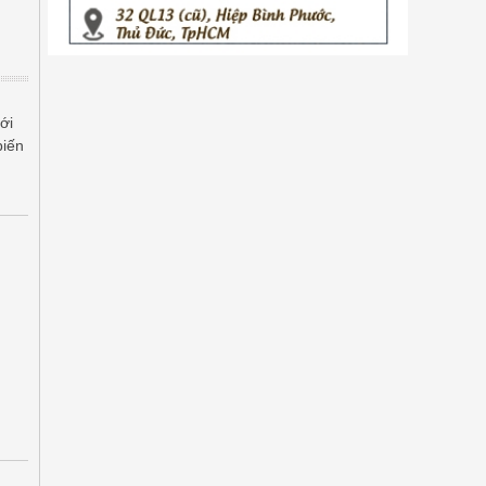
ới
biến