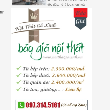
tự nhiên và các chi tiết thiết kế
độc đáo, nó là lựa chọn hoàn
hảo cho những người yêu thích
tư
biển cả và muốn mang vẻ đẹp
của biển vào ngôi nhà của họ.