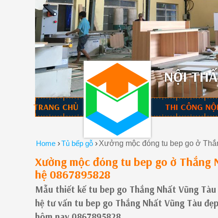
NỘI THẤ
TRANG CHỦ
THI CÔNG NỘ
›
›
Home
Tủ bếp gỗ
Xưởng mộc đóng tu bep go ở Thắn
Xưởng mộc đóng tu bep go ở Thắng N
hệ 0867895828
Mẫu thiết kế tu bep go Thắng Nhất Vũng Tàu h
hệ tư vấn tu bep go Thắng Nhất Vũng Tàu đẹp
hôm nay 0867895828.