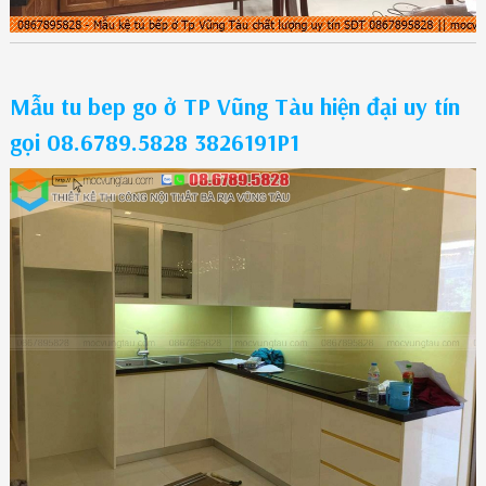
Mẫu tu bep go ở TP Vũng Tàu hiện đại uy tín
gọi 08.6789.5828 3826191P1