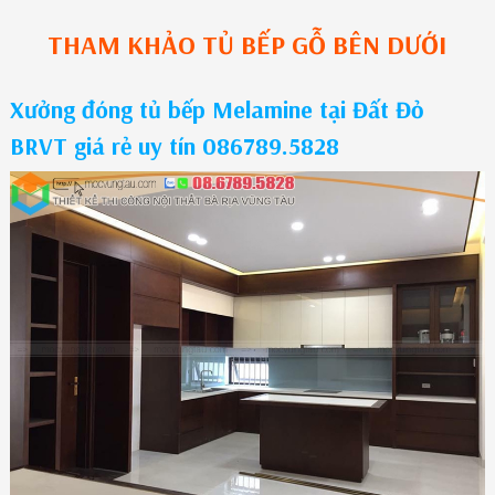
THAM KHẢO
TỦ BẾP GỖ
BÊN DƯỚI
Xưởng đóng tủ bếp Melamine tại Đất Đỏ
BRVT giá rẻ uy tín 086789.5828