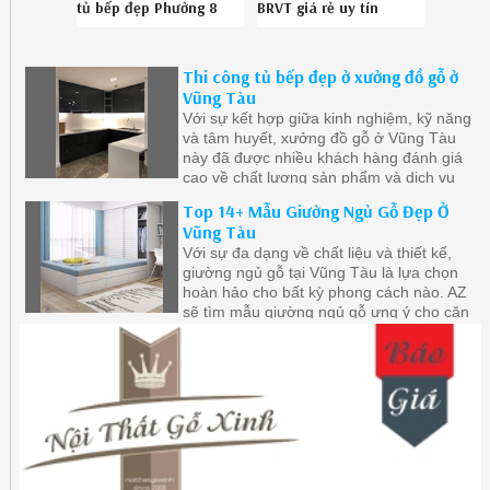
tủ bếp đẹp Phường 8
BRVT giá rẻ uy tín
Vũng Tàu uy tín gọi
086789.5828
086789.5828
412619Z4V
Thi công tủ bếp đẹp ở xưởng đồ gỗ ở
Vũng Tàu
Với sự kết hợp giữa kinh nghiệm, kỹ năng
và tâm huyết, xưởng đồ gỗ ở Vũng Tàu
này đã được nhiều khách hàng đánh giá
cao về chất lượng sản phẩm và dịch vụ
Top 14+ Mẫu Giường Ngủ Gỗ Đẹp Ở
Vũng Tàu
Với sự đa dạng về chất liệu và thiết kế,
giường ngủ gỗ tại Vũng Tàu là lựa chọn
hoàn hảo cho bất kỳ phong cách nào. AZ
sẽ tìm mẫu giường ngủ gỗ ưng ý cho căn
phòng của bạn và biến nó thành nơi thư
giãn và đẹp đẽ.