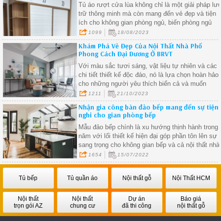
Tủ áo rượt cửa lùa không chỉ là một giải pháp lư
trữ thông minh mà còn mang đến vẻ đẹp và tiện
ích cho không gian phòng ngủ, biến phòng ngủ
trở thành không gian đa chức năng và thú vị hơn
1099
18/08/2023
bao giờ hết.
Khám Phá Vẻ Đẹp Của Nội Thất Nhà Phố
Phong Cách Đại Dương Ở BRVT
Với màu sắc tươi sáng, vật liệu tự nhiên và các
chi tiết thiết kế độc đáo, nó là lựa chọn hoàn hảo
cho những người yêu thích biển cả và muốn
mang vẻ đẹp của biển vào ngôi nhà của họ.
1211
21/10/2023
Nhận gia công bàn đảo bếp mang đến sự tiện
nghi cho gian phòng bếp
Mẫu đảo bếp chính là xu hướng thịnh hành trong
năm với lối thiết kế hiện đại góp phần tôn lên sự
sang trọng cho không gian bếp và cả nội thất nhà
ở.
1654
15/07/2022
Tủ bếp
Tủ quần áo
Nội thất gỗ
Nội Thất HCM
Nội thất
Nội thất
Dự án
Báo giá
trọn gói AZ
chung cư
đã thi công
nội thất gỗ