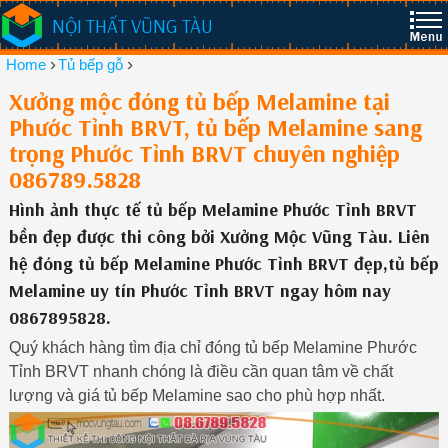
NỘI THẤT VŨNG TÀU
›
›
Home
Tủ bếp gỗ
Xưởng mộc đóng tủ bếp Melamine tại
Phước Tỉnh BRVT, tủ bếp Melamine sang
trọng Phước Tỉnh BRVT chuyên nghiệp
086789.5828
Hình ảnh thực tế tủ bếp Melamine Phước Tỉnh BRVT
bền đẹp được thi công bởi Xưởng Mộc Vũng Tàu. Liên
hệ đóng tủ bếp Melamine Phước Tỉnh BRVT đẹp,tủ bếp
Melamine uy tín Phước Tỉnh BRVT ngay hôm nay
0867895828.
Quý khách hàng tìm địa chỉ đóng tủ bếp Melamine Phước
Tỉnh BRVT nhanh chóng là điều cần quan tâm về chất
lượng và giá tủ bếp Melamine sao cho phù hợp nhất.