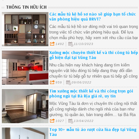
THÔNG TIN HỮU ÍCH
Các mẫu tủ kệ hồ sơ nào sẽ giúp bạn tổ chức
văn phòng hiệu quả BRVT?
Các mẫu tủ kệ hồ sơ đóng một vai trò quan trọng
trong việc tổ chức văn phòng hiệu quả. Để lựa
chọn mẫu phù hợp, hãy xem xét nhu cầu của bạ
về không gian, tổ chức, bảo mật và thẩm mỹ.
1492
11/10/2023
Xưởng mộc chuyên thiết kế và thi công tủ bếp
gỗ hiện đại tại Vũng Tàu
Nhu cầu hiện nay khách hàng đang tìm kiếm
nguyên vật liệu đóng tủ bếp đang thay đổi dần
chuyển từ tủ bếp gỗ tự nhiên qua tủ bếp gỗ công
nghiệp để giải quyết khâu mối mọt, cong vênh,
959
09/06/2022
ẩm ướt nơi góc bếp do thời gian sử dụng. Bên
Tìm xưởng mộc thiết kế và thi công trọn gói
cạnh đó gỗ công nghiệp cũng được đánh giá là
phòng ngủ tại Bà Rịa giá rẻ, uy tín
khá bền và dặt biệt giá thành rẻ hơn gỗ tự nhiên.
Mộc Vũng Tàu là đơn vị chuyên thi công nội thất
gỗ công nghiệp dành cho ngôi nhà của bạn như
giường, tủ quần áo, bàn trang điểm... tại Bà Rịa
với giá cạnh tranh nhất thị trường.
1027
13/04/2022
Top 10+ mẫu tủ áo rượt cửa lùa đẹp tại Vũng
Tàu