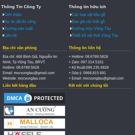
Thông Tin Công Ty
Thông tin hữu ích
Giới thiệu
Các loại vật liệu gỗ
Dự án đã thi công
Báo giá nội thất gỗ
Xưởng sản xuất
Xưởng mộc Vũng Tàu
Liên hệ
Thiết kế nội thất Vũng Tàu
Địa chỉ văn phòng
Thông tin liên hệ
Địa chỉ: 466 Bình Giã, Nguyễn An
+ Hotline: 08.6789.5828
Ninh, Tp Vũng Tàu, BRVT.
+ Zalo: 097.314.5161
Hotline: 08.6789.5828
+ Kỹ thuật:096.235.4928
Email: mocvungtau@gmail.com
+ Góp ý: 0968.815.691
Website: mocvungtau.com
+ Email: mocvungtau@gmail.com
Liên kết hàng đầu
Kết nối với chúng tôi