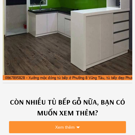
CÒN NHIỀU
TỦ BẾP GỖ
NỮA, BẠN CÓ
MUỐN XEM THÊM?
Xem thêm