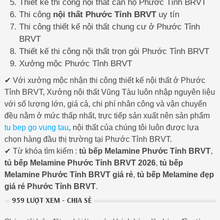
Thiết kế thi công nội thất căn hộ Phước Tỉnh BRVT
Thi công
nội thất Phước Tỉnh BRVT
uy tín
Thi công thiết kế nội thất chung cư ở Phước Tỉnh
BRVT
Thiết kế thi công nội thất trọn gói Phước Tỉnh BRVT
Xưởng mộc Phước Tỉnh BRVT
✔ Với xưởng mộc nhận thi công thiết kế nội thất ở Phước
Tỉnh BRVT, Xưởng nội thất Vũng Tàu luôn nhập nguyên liệu
với số lượng lớn, giá cả, chi phí nhân công và vận chuyển
đều nằm ở mức thấp nhất, trực tiếp sản xuất nên sản phẩm
tu bep go vung tau
, nội thất của chúng tôi luôn được lựa
chọn hàng đầu thị trường tại Phước Tỉnh BRVT.
✔ Từ khóa tìm kiếm :
tủ bếp Melamine Phước Tỉnh BRVT
,
tủ bếp Melamine Phước Tỉnh BRVT 2026
,
tủ bếp
Melamine Phước Tỉnh BRVT giá rẻ
,
tủ bếp Melamine đẹp
giá rẻ Phước Tỉnh BRVT
.
959 LƯỢT XEM - CHIA SẺ