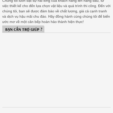
Chúng tôi luôn đặt sự hài lòng của khách hàng lên hàng đầu, từ
việc thiết kế cho đến lựa chọn vật liệu và quá trình thi công. Đến với
chúng tôi, bạn sẽ được đảm bảo về chất lượng, giá cả cạnh tranh
và dịch vụ hậu mãi chu đáo. Hãy đồng hành cùng chúng tôi để biến
ước mơ về một căn bếp hoàn hảo thành hiện thực!
BẠN CẦN TRỢ GIÚP ?