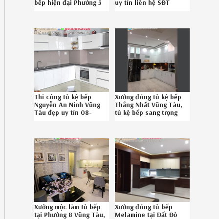
bếp hiện đại Phường 5
uy tín liên hệ SĐT
Vũng Tàu uy tín
086789.5828
086.789.5828
262619R93
372619UXH
Thi công tủ kệ bếp
Xưởng đóng tủ kệ bếp
Nguyễn An Ninh Vũng
Thắng Nhất Vũng Tàu,
Tàu đẹp uy tín 08-
tủ kệ bếp sang trọng
6789-5828
Thắng Nhất Vũng Tàu
chuyên nghiệp
086789.5828
Xưởng mộc làm tủ bếp
Xưởng đóng tủ bếp
tại Phường 8 Vũng Tàu,
Melamine tại Đất Đỏ