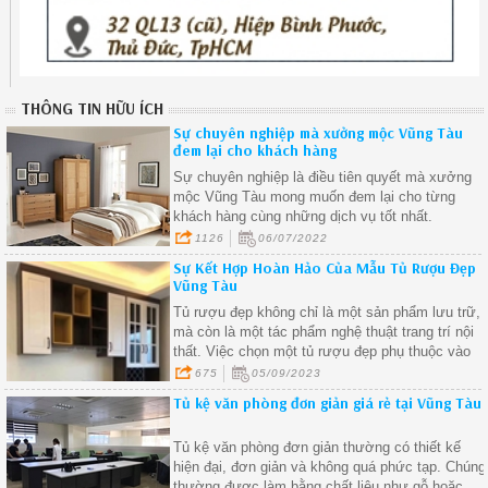
THÔNG TIN HỮU ÍCH
Sự chuyên nghiệp mà xưởng mộc Vũng Tàu
đem lại cho khách hàng
Sự chuyên nghiệp là điều tiên quyết mà xưởng
mộc Vũng Tàu mong muốn đem lại cho từng
khách hàng cùng những dịch vụ tốt nhất.
1126
06/07/2022
Sự Kết Hợp Hoàn Hảo Của Mẫu Tủ Rượu Đẹp
Vũng Tàu
Tủ rượu đẹp không chỉ là một sản phẩm lưu trữ,
mà còn là một tác phẩm nghệ thuật trang trí nội
thất. Việc chọn một tủ rượu đẹp phụ thuộc vào
nhu cầu của bạn về lưu trữ và phong cách trang
675
05/09/2023
trí.
Tủ kệ văn phòng đơn giản giá rẻ tại Vũng Tàu
Tủ kệ văn phòng đơn giản thường có thiết kế
hiện đại, đơn giản và không quá phức tạp. Chúng
thường được làm bằng chất liệu như gỗ hoặc