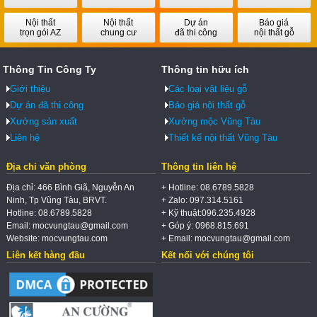
Nội thất
Nội thất
Dự án
Báo giá
trọn gói AZ
chung cư
đã thi công
nội thất gỗ
Thông Tin Công Ty
Thông tin hữu ích
Giới thiệu
Các loại vật liệu gỗ
Dự án đã thi công
Báo giá nội thất gỗ
Xưởng sản xuất
Xưởng mộc Vũng Tàu
Liên hệ
Thiết kế nội thất Vũng Tàu
Địa chỉ văn phòng
Thông tin liên hệ
Địa chỉ: 466 Bình Giã, Nguyễn An
+ Hotline: 08.6789.5828
Ninh, Tp Vũng Tàu, BRVT.
+ Zalo: 097.314.5161
Hotline: 08.6789.5828
+ Kỹ thuật:096.235.4928
Email: mocvungtau@gmail.com
+ Góp ý: 0968.815.691
Website: mocvungtau.com
+ Email: mocvungtau@gmail.com
Liên kết hàng đầu
Kết nối với chúng tôi