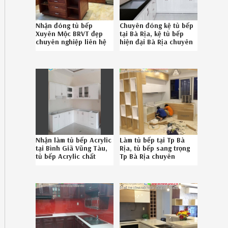
Nhận đóng tủ bếp
Chuyên đóng kệ tủ bếp
Xuyên Mộc BRVT đẹp
tại Bà Rịa, kệ tủ bếp
chuyên nghiệp liên hệ
hiện đại Bà Rịa chuyên
Hotline 08.6789.5828
nghiệp gọi Hotline 08-
6789-5828 0826196AQ
Nhận làm tủ bếp Acrylic
Làm tủ bếp tại Tp Bà
tại Bình Giã Vũng Tàu,
Rịa, tủ bếp sang trọng
tủ bếp Acrylic chất
Tp Bà Rịa chuyên
lượng Bình Giã Vũng
nghiệp 0867895828
Tàu uy tín Hotline 08-
6789-5828 202619GLG