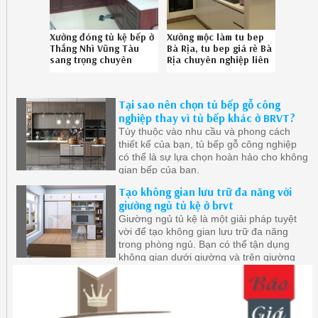
Xưởng đóng tủ kệ bếp ở
Xưởng mộc làm tu bep
Thắng Nhì Vũng Tàu
Bà Rịa, tu bep giá rẻ Bà
sang trọng chuyên
Rịa chuyên nghiệp liên
nghiệp SĐT
hệ SĐT 086.789.5828
086.789.5828
Tại sao nên chọn tủ bếp gỗ công
nghiệp thay vì tủ bếp khác ở BRVT?
Tùy thuộc vào nhu cầu và phong cách
thiết kế của bạn, tủ bếp gỗ công nghiệp
có thể là sự lựa chọn hoàn hảo cho không
gian bếp của bạn.
Tạo không gian lưu trữ đa năng với
giường ngủ tủ kệ ở brvt
Giường ngủ tủ kệ là một giải pháp tuyệt
vời để tạo không gian lưu trữ đa năng
trong phòng ngủ. Bạn có thể tận dụng
không gian dưới giường và trên giường
để tổ chức đồ dùng cá nhân, tạo không
gian làm việc