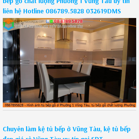
bếp gỗ chất lượng Phường 1 Vũng Tàu uy tín
liên hệ Hotline 086789.5828 032619DMS
Chuyên làm kệ tủ bếp ở Vũng Tàu, kệ tủ bếp
đẹp giá rẻ Vũng Tàu uy tín gọi SĐT