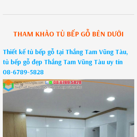
THAM KHẢO
TỦ BẾP GỖ
BÊN DƯỚI
Thiết kế tủ bếp gỗ tại Thắng Tam Vũng Tàu,
tủ bếp gỗ đẹp Thắng Tam Vũng Tàu uy tín
08-6789-5828