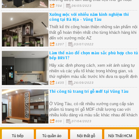
thép, với màu sắc trang nhã và tinh tế
704
06/05/2023
Xưởng mộc với nhiều năm kinh nghiệm thi
công tại Bà Rịa - Vũng Tàu
Thiết kế thi công hoàn thiện những sản phẩm nội
thất gỗ hoàn thiện nhất cho từng khách hàng khi
đến với xưởng mộc AZ
1207
03/07/2022
Làm thế nào để chọn màu sắc phù hợp cho tủ
bếp BRVT?
Hãy xác định phong cách, xem xét ánh sáng tự
nhiên và các yếu tố khác trong không gian, và
thử nghiệm màu sắc trước khi đưa ra quyết định
cuối cùng.
1435
26/09/2023
Thi công tủ trang trí gỗ mdf tại Vũng Tàu
Ở Vũng Tàu, có rất nhiều xưởng cung cấp sản
phẩm tủ trang trí gỗ MDF chất lượng cao với
nhiều kiểu dáng và màu sắc khác nhau để khách
hàng lựa chọn
808
07/04/2023
Tủ bếp
Tủ quần áo
Nội thất gỗ
Nội Thất HCM