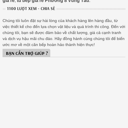
giá rẻ
,
tu bep giá rẻ Phường 8 Vũng Tàu
.
1100 LƯỢT XEM - CHIA SẺ
Chúng tôi luôn đặt sự hài lòng của khách hàng lên hàng đầu, từ
việc thiết kế cho đến lựa chọn vật liệu và quá trình thi công. Đến với
chúng tôi, bạn sẽ được đảm bảo về chất lượng, giá cả cạnh tranh
và dịch vụ hậu mãi chu đáo. Hãy đồng hành cùng chúng tôi để biến
ước mơ về một căn bếp hoàn hảo thành hiện thực!
BẠN CẦN TRỢ GIÚP ?