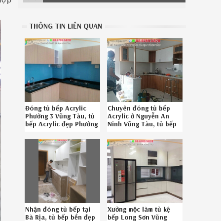
THÔNG TIN LIÊN QUAN
Đóng tủ bếp Acrylic
Chuyên đóng tủ bếp
Phường 3 Vũng Tàu, tủ
Acrylic ở Nguyễn An
bếp Acrylic đẹp Phường
Ninh Vũng Tàu, tủ bếp
3 Vũng Tàu chuyên
Acrylic bền đẹp Nguyễn
nghiệp liên hệ 08-
An Ninh Vũng Tàu
6789-5828 532619GKM
chuyên nghiệp liên hệ
Hotline 08.6789.5828
082619XU1
Nhận đóng tủ bếp tại
Xưởng mộc làm tủ kệ
Bà Rịa, tủ bếp bền đẹp
bếp Long Sơn Vũng