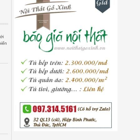
ới
biến