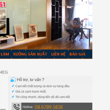
 LÀM
XƯỞNG SẢN XUẤT
LIÊN HỆ
BÁO GIÁ
194EG
Hỗ trợ, tư vấn ?
✔
Cam kết chất lượng và dịch vụ hàng đầu.
✔
Giá cả cạnh tranh nhất.
✔
Thi công nhanh, đúng tiến độ đã cam kết.
08.6789.5828
Hotline:
 hợp