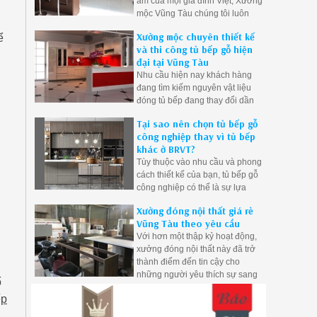
ấm của mọi gia đình Việt, Xưởng
khách.
mộc Vũng Tàu chúng tôi luôn
lắng nghe và hiểu rõ được nhu
Xưởng mộc chuyên thiết kế
ể
cầu cũng như ý muốn của khách
và thi công tủ bếp gỗ hiện
hàng để tạo ra những mẫu tủ
đại tại Vũng Tàu
bếp đẹp mang phong cách cá
Nhu cầu hiện nay khách hàng
nhân của gia chủ.
đang tìm kiếm nguyên vật liệu
đóng tủ bếp đang thay đổi dần
chuyển từ tủ bếp gỗ tự nhiên
Tại sao nên chọn tủ bếp gỗ
qua tủ bếp gỗ công nghiệp để
công nghiệp thay vì tủ bếp
giải quyết khâu mối mọt, cong
khác ở BRVT?
vênh, ẩm ướt nơi góc bếp do
Tùy thuộc vào nhu cầu và phong
thời gian sử dụng. Bên cạnh đó
cách thiết kế của bạn, tủ bếp gỗ
gỗ công nghiệp cũng được đánh
công nghiệp có thể là sự lựa
giá là khá bền và dặt biệt giá
chọn hoàn hảo cho không gian
thành rẻ hơn gỗ tự nhiên.
Xưởng đóng nội thất giá rẻ
bếp của bạn.
Vũng Tàu theo yêu cầu
Với hơn một thập kỷ hoạt động,
xưởng đóng nội thất này đã trở
thành điểm đến tin cậy cho
những người yêu thích sự sang
ố
trọng và đẳng cấp trong không
ếp
gian sống của mình.