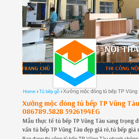
NỘI THẤ
TRANG CHỦ
THI CÔNG NỘ
›
›
Home
Tủ bếp gỗ
Xưởng mộc đóng tủ bếp TP Vũng T
Xưởng mộc đóng tủ bếp TP Vũng Tàu 
086789.5828 5926194EG
Mẫu thực tế tủ bếp TP Vũng Tàu sang trọng đư
vấn tủ bếp TP Vũng Tàu đẹp giá rẻ,tủ bếp gi
Bạn đang thi công tủ bếp TP Vũng Tàu nhanh chóng l