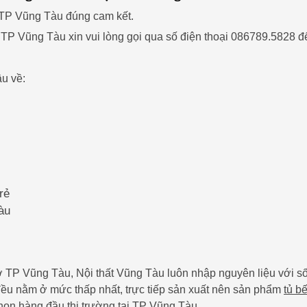
i TP Vũng Tàu đúng cam kết.
p TP Vũng Tàu xin vui lòng gọi qua số điện thoại 086789.5828 đ
u về:
rẻ
àu
ất ở TP Vũng Tàu, Nội thất Vũng Tàu luôn nhập nguyên liệu với s
 đều nằm ở mức thấp nhất, trực tiếp sản xuất nên sản phẩm
tủ b
chọn hàng đầu thị trường tại TP Vũng Tàu.