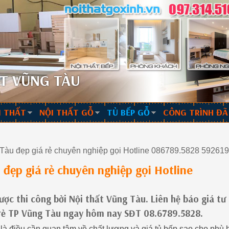
T VŨNG TÀU
I THẤT
NỘI THẤT GỖ
TỦ BẾP GỖ
CÔNG TRÌNH ĐÃ
àu đẹp giá rẻ chuyên nghiệp gọi Hotline 086789.5828 5926
đẹp giá rẻ chuyên nghiệp gọi Hotline
ợc thi công bởi Nội thất Vũng Tàu. Liên hệ báo giá tư
á rẻ TP Vũng Tàu ngay hôm nay SĐT 08.6789.5828.
à điều cần quan tâm về chất lượng và giá tủ bếp sao cho phù