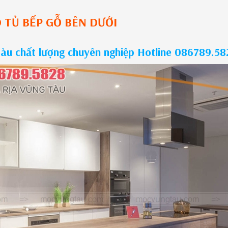
O
TỦ BẾP GỖ
BÊN DƯỚI
Tàu chất lượng chuyên nghiệp Hotline 086789.58