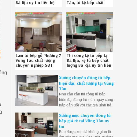
Bà Rịa uy tín liên hệ
Tàu, tủ kệ bếp chất
Hotline 086.789.5828
lượng Long Sơn Vũng
Tàu chuyên nghiệp SĐT
086789.5828
5826198H9
Làm tủ bếp gỗ Phường 7
Thi công kệ tủ bếp tại
Vũng Tàu chất lượng
Bà Rịa, kệ tủ bếp chất
chuyên nghiệp SĐT
lượng Bà Rịa uy tín liên
086789.5828
hệ Hotline 08-6789-
hông
3626193Y2
5828
Xưởng chuyên đóng tủ bếp
hiện đại, chất lượng tại Vũng
Tàu
Nhu cầu cần thi công tủ bếp
hiện đại đang trở nên ngày càng
6
hấp dẫn đối với các gia đính trẻ
Việt trong giai đoạn này, chính vì
ủ
Xưởng mộc chuyên đóng tủ
lý do đó Mộc Vũng Tàu đã nắm
bếp giá rẻ tại Vũng Tàu uy
bắt được xu hướng nên chúng
tín
tôi sẵn sàng lên thiết kế và thi
Bếp được xem là không gian tổ
công nội thất phòng bếp cho quý