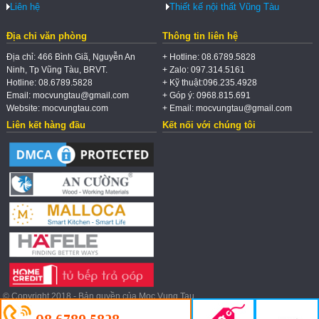
Liên hệ
Thiết kế nội thất Vũng Tàu
Địa chỉ văn phòng
Thông tin liên hệ
Địa chỉ: 466 Bình Giã, Nguyễn An
+ Hotline: 08.6789.5828
Ninh, Tp Vũng Tàu, BRVT.
+ Zalo: 097.314.5161
Hotline: 08.6789.5828
+ Kỹ thuật:096.235.4928
Email: mocvungtau@gmail.com
+ Góp ý: 0968.815.691
Website: mocvungtau.com
+ Email: mocvungtau@gmail.com
Liên kết hàng đầu
Kết nối với chúng tôi
© Copyright 2018 - Bản quyền của Moc Vung Tau.
08.6789.5828