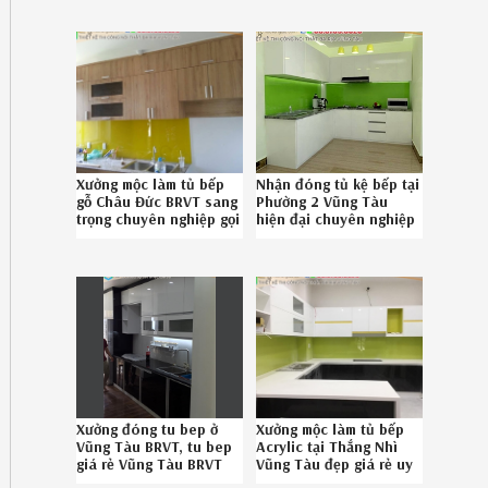
0867895828
Xưởng mộc làm tủ bếp
Nhận đóng tủ kệ bếp tại
gỗ Châu Đức BRVT sang
Phường 2 Vũng Tàu
trọng chuyên nghiệp gọi
hiện đại chuyên nghiệp
Hotline 086789.5828
gọi 0867895828
472619YMK
5926194ZQ
Xưởng đóng tu bep ở
Xưởng mộc làm tủ bếp
Vũng Tàu BRVT, tu bep
Acrylic tại Thắng Nhì
giá rẻ Vũng Tàu BRVT
Vũng Tàu đẹp giá rẻ uy
chuyên nghiệp liên hệ
tín gọi SĐT