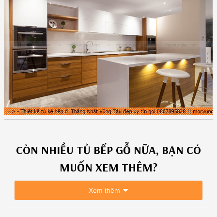
CÒN NHIỀU
TỦ BẾP GỖ
NỮA, BẠN CÓ
MUỐN XEM THÊM?
Xem thêm