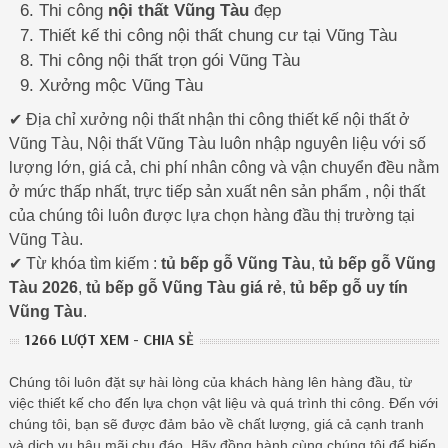
Thi công
nội thất Vũng Tàu
đẹp
Thiết kế thi công nội thất chung cư tại Vũng Tàu
Thi công nội thất trọn gói Vũng Tàu
Xưởng mộc Vũng Tàu
✔ Địa chỉ xưởng nội thất nhận thi công thiết kế nội thất ở
Vũng Tàu, Nội thất Vũng Tàu luôn nhập nguyên liệu với số
lượng lớn, giá cả, chi phí nhân công và vận chuyển đều nằm
ở mức thấp nhất, trực tiếp sản xuất nên sản phẩm , nội thất
của chúng tôi luôn được lựa chọn hàng đầu thị trường tại
Vũng Tàu.
✔ Từ khóa tìm kiếm :
tủ bếp gỗ Vũng Tàu
,
tủ bếp gỗ Vũng
Tàu 2026
,
tủ bếp gỗ Vũng Tàu giá rẻ
,
tủ bếp gỗ uy tín
Vũng Tàu
.
1266 LƯỢT XEM - CHIA SẺ
Chúng tôi luôn đặt sự hài lòng của khách hàng lên hàng đầu, từ
việc thiết kế cho đến lựa chọn vật liệu và quá trình thi công. Đến với
chúng tôi, bạn sẽ được đảm bảo về chất lượng, giá cả cạnh tranh
và dịch vụ hậu mãi chu đáo. Hãy đồng hành cùng chúng tôi để biến