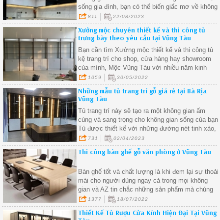
sống gia đình, bạn có thể biến giấc mơ về không
gian bếp hoàn hảo thành hiện thực
811
22/08/2023
Xưởng mộc chuyên thiết kế và thi công tủ
trưng bày theo yêu cầu tại Vũng Tàu
Bạn cần tìm Xưởng mộc thiết kế và thi công tủ
kệ trang trí cho shop, cửa hàng hay showroom
của mình, Mộc Vũng Tàu với nhiều năm kinh
nghiệm uy tín trong lĩnh vực thi công nội thất
1059
30/05/2022
trưng bày dành cho cửa hàng, showroom của qu
Những mẫu tủ trang trí gỗ giá rẻ tại Bà Rịa
khách hàng, hãy liên hệ với chúng tôi để nhận
Vũng Tàu
được những ưu đãi tốt nhất.
Tủ trang trí này sẽ tạo ra một không gian ấm
cúng và sang trọng cho không gian sống của bạn
Tủ được thiết kế với những đường nét tinh xảo,
phù hợp với mọi phong cách trang trí nội thất.
731
02/04/2023
Thi công bàn ghế gỗ văn phòng ở Vũng Tàu
Bàn ghế tốt và chất lượng là khi đem lại sự thoải
mái cho người dùng ngay cả trong mọi không
gian và AZ tin chắc những sản phẩm mà chúng
tôi mang lại sẽ không làm bạn thất vọng
1377
18/07/2022
Thiết Kế Tủ Rượu Cửa Kính Hiện Đại Tại Vũng