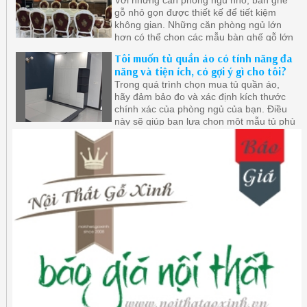
gỗ nhỏ gọn được thiết kế để tiết kiệm
không gian. Những căn phòng ngủ lớn
hơn có thể chọn các mẫu bàn ghế gỗ lớn
hơn, giúp tạo ra không gian sống sang
Tôi muốn tủ quần áo có tính năng đa
trọng hơn
năng và tiện ích, có gợi ý gì cho tôi?
Trong quá trình chọn mua tủ quần áo,
hãy đảm bảo đo và xác định kích thước
chính xác của phòng ngủ của bạn. Điều
này sẽ giúp bạn lựa chọn một mẫu tủ phù
hợp với không gian hiện có, tránh việc
mua sai kích thước và lãng phí không
gian