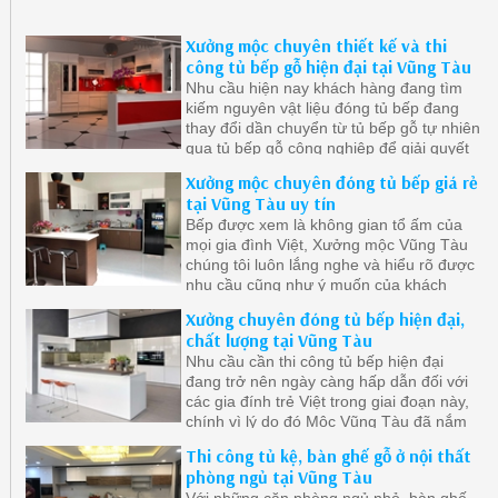
Hotline 086.789.5828
08.6789.5828
Xưởng mộc chuyên thiết kế và thi
công tủ bếp gỗ hiện đại tại Vũng Tàu
Nhu cầu hiện nay khách hàng đang tìm
kiếm nguyên vật liệu đóng tủ bếp đang
thay đổi dần chuyển từ tủ bếp gỗ tự nhiên
qua tủ bếp gỗ công nghiệp để giải quyết
khâu mối mọt, cong vênh, ẩm ướt nơi góc
Xưởng mộc chuyên đóng tủ bếp giá rẻ
bếp do thời gian sử dụng. Bên cạnh đó gỗ
tại Vũng Tàu uy tín
công nghiệp cũng được đánh giá là khá
Bếp được xem là không gian tổ ấm của
bền và dặt biệt giá thành rẻ hơn gỗ tự
mọi gia đình Việt, Xưởng mộc Vũng Tàu
nhiên.
chúng tôi luôn lắng nghe và hiểu rõ được
nhu cầu cũng như ý muốn của khách
hàng để tạo ra những mẫu tủ bếp đẹp
Xưởng chuyên đóng tủ bếp hiện đại,
mang phong cách cá nhân của gia chủ.
chất lượng tại Vũng Tàu
Nhu cầu cần thi công tủ bếp hiện đại
đang trở nên ngày càng hấp dẫn đối với
các gia đính trẻ Việt trong giai đoạn này,
chính vì lý do đó Mộc Vũng Tàu đã nắm
bắt được xu hướng nên chúng tôi sẵn
Thi công tủ kệ, bàn ghế gỗ ở nội thất
sàng lên thiết kế và thi công nội thất
phòng ngủ tại Vũng Tàu
phòng bếp cho quý khách.
Với những căn phòng ngủ nhỏ, bàn ghế