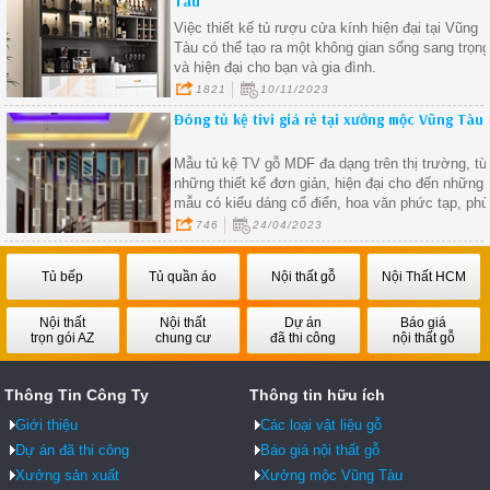
Tàu
Việc thiết kế tủ rượu cửa kính hiện đại tại Vũng
Tàu có thể tạo ra một không gian sống sang trọn
và hiện đại cho bạn và gia đình.
1821
10/11/2023
Đóng tủ kệ tivi giá rẻ tại xưởng mộc Vũng Tàu
Mẫu tủ kệ TV gỗ MDF đa dạng trên thị trường, từ
những thiết kế đơn giản, hiện đại cho đến những
mẫu có kiểu dáng cổ điển, hoa văn phức tạp, phù
hợp với mọi phong cách nội thất.
746
24/04/2023
Tủ bếp
Tủ quần áo
Nội thất gỗ
Nội Thất HCM
Nội thất
Nội thất
Dự án
Báo giá
trọn gói AZ
chung cư
đã thi công
nội thất gỗ
Thông Tin Công Ty
Thông tin hữu ích
Giới thiệu
Các loại vật liệu gỗ
Dự án đã thi công
Báo giá nội thất gỗ
Xưởng sản xuất
Xưởng mộc Vũng Tàu