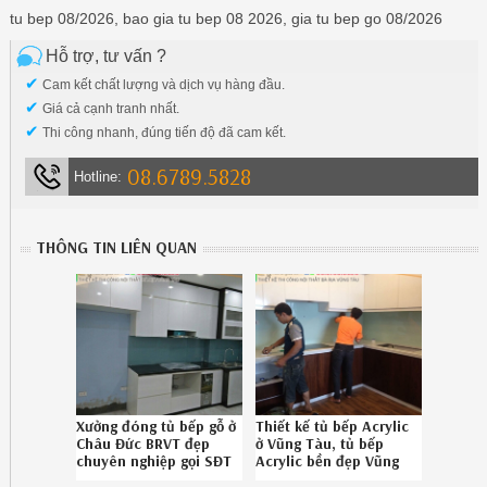
tu bep 08/2026, bao gia tu bep 08 2026, gia tu bep go 08/2026
Hỗ trợ, tư vấn ?
✔
Cam kết chất lượng và dịch vụ hàng đầu.
✔
Giá cả cạnh tranh nhất.
✔
Thi công nhanh, đúng tiến độ đã cam kết.
08.6789.5828
Hotline:
THÔNG TIN LIÊN QUAN
Xưởng đóng tủ bếp gỗ ở
Thiết kế tủ bếp Acrylic
Châu Đức BRVT đẹp
ở Vũng Tàu, tủ bếp
chuyên nghiệp gọi SĐT
Acrylic bền đẹp Vũng
086.789.5828
Tàu uy tín Hotline