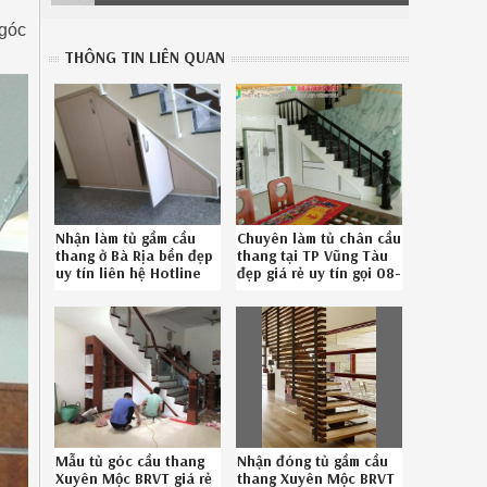
 góc
THÔNG TIN LIÊN QUAN
Nhận làm tủ gầm cầu
Chuyên làm tủ chân cầu
thang ở Bà Rịa bền đẹp
thang tại TP Vũng Tàu
uy tín liên hệ Hotline
đẹp giá rẻ uy tín gọi 08-
08-6789-5828
6789-5828
Mẫu tủ góc cầu thang
Nhận đóng tủ gầm cầu
Xuyên Mộc BRVT giá rẻ
thang Xuyên Mộc BRVT