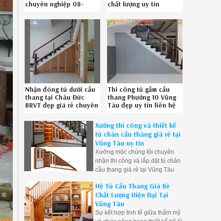
chuyên nghiệp 08-
chất lượng uy tín
6789-5828
Hotline 086.789.5828
Nhận đóng tủ dưới cầu
Thi công tủ gầm cầu
thang tại Châu Đức
thang Phường 10 Vũng
BRVT đẹp giá rẻ chuyên
Tàu đẹp uy tín liên hệ
nghiệp gọi SĐT
SĐT 086.789.5828
086789.5828
Xưởng thi công và thiết kế
tủ chân cầu thàng giá rẻ tại
Vũng Tàu uy tín
Xưởng mộc chúng tôi chuyên
nhận thi công và lắp đặt tủ chân
cầu thang giá rẻ tại Vũng Tàu
Hệ Tủ Cầu Thang Giá Rẻ
Chất Lượng Hiện Đại Tại
Vũng Tàu
Sự kết hợp tinh tế giữa thẩm mỹ