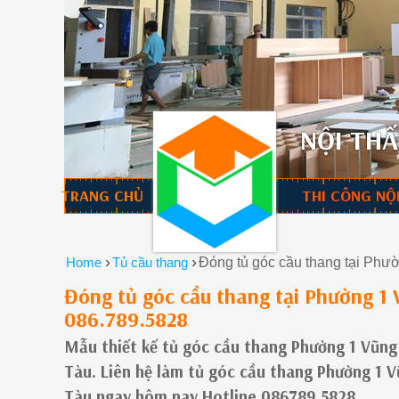
NỘI THẤ
TRANG CHỦ
THI CÔNG NỘ
›
›
Home
Tủ cầu thang
Đóng tủ góc cầu thang tại Phườ
Đóng tủ góc cầu thang tại Phường 1 V
086.789.5828
Mẫu thiết kế tủ góc cầu thang Phường 1 Vũng
Tàu. Liên hệ làm tủ góc cầu thang Phường 1 V
Tàu ngay hôm nay Hotline 086789.5828.