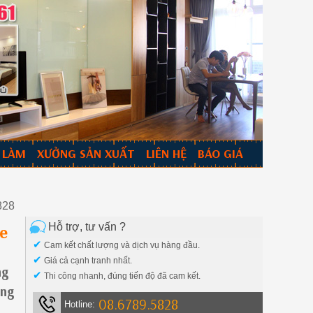
 LÀM
XƯỞNG SẢN XUẤT
LIÊN HỆ
BÁO GIÁ
828
Hỗ trợ, tư vấn ?
ne
✔
Cam kết chất lượng và dịch vụ hàng đầu.
✔
Giá cả cạnh tranh nhất.
ng
✔
Thi công nhanh, đúng tiến độ đã cam kết.
ũng
08.6789.5828
Hotline: