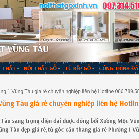
T VŨNG TÀU
I THẤT
NỘI THẤT GỖ
TỦ BẾP GỖ
CÔNG TRÌNH ĐÃ
ng 1 Vũng Tàu giá rẻ chuyên nghiệp liên hệ Hotline 086.789.5
ũng Tàu giá rẻ chuyên nghiệp liên hệ Hotli
 Tàu sang trọng diện đại được đóng bởi Xưởng Mộc Vũ
ũng Tàu đẹp giá rẻ,tủ góc cầu thang giá rẻ Phường 1 V