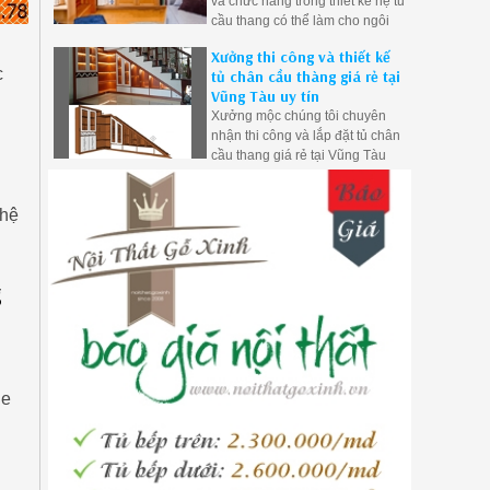
và chức năng trong thiết kế hệ tủ
cầu thang có thể làm cho ngôi
nhà của bạn trở nên đẹp hơn và
Xưởng thi công và thiết kế
tiện nghi hơn, có thể tạo điểm
c
tủ chân cầu thàng giá rẻ tại
nhấn thẩm mỹ độc đáo
Vũng Tàu uy tín
Xưởng mộc chúng tôi chuyên
nhận thi công và lắp đặt tủ chân
cầu thang giá rẻ tại Vũng Tàu
 hệ
g
ne