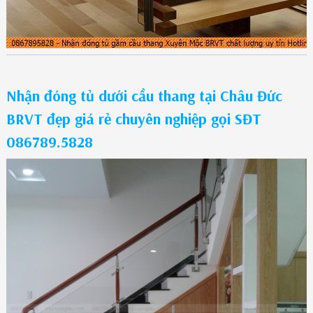
Nhận đóng tủ dưới cầu thang tại Châu Đức
BRVT đẹp giá rẻ chuyên nghiệp gọi SĐT
086789.5828