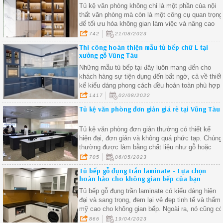
Tủ kệ văn phòng không chỉ là một phần của nội
thất văn phòng mà còn là một công cụ quan trọng
để tối ưu hóa không gian làm việc và nâng cao
năng suất.
742
21/08/2023
Thi công hoàn thiện mẫu tủ bếp chữ L tại
xưởng gỗ Vũng Tàu
Những mẫu tủ bếp tại đây luôn mang đến cho
khách hàng sự tiện dụng đến bất ngờ, cả về thiết
kế kiểu dáng phong cách đều hoàn toàn phù hợp
tương thích với không gian căn bếp và sở thích
1417
02/08/2022
của gia chủ.
Tủ kệ văn phòng đơn giản giá rẻ tại Vũng Tàu
Tủ kệ văn phòng đơn giản thường có thiết kế
hiện đại, đơn giản và không quá phức tạp. Chúng
thường được làm bằng chất liệu như gỗ hoặc
thép, với màu sắc trang nhã và tinh tế
705
06/05/2023
Tủ bếp gỗ đụng trần laminate - Lựa chọn
hoàn hảo cho không gian bếp của bạn
Tủ bếp gỗ đụng trần laminate có kiểu dáng hiện
đại và sang trọng, đem lại vẻ đẹp tinh tế và thẩm
mỹ cao cho không gian bếp. Ngoài ra, nó cũng có
nhiều màu sắc, hoa văn và họa tiết khác nhau,
866
19/04/2023