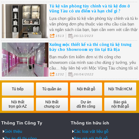
giúp bạn dễ dàng lựa chọn theo phong cách thiết
Tủ kệ văn phòng tùy chỉnh và tủ kệ đơn ở
kế nội thất của căn nhà
Vũng Tàu có ưu điểm và hạn chế gì ?
Lựa chọn giữa tủ kệ văn phòng tùy chỉnh và tủ k
văn phòng đơn phụ thuộc vào nhu cầu của bạn
và ngân sách của bạn, bạn cần xem xét cẩn thận
nhu cầu và ưu tiên của mình để chọn loại tủ kệ
1513
06/11/2023
phù hợp nhất với không gian làm việc của bạn.
Xưởng mộc thiết kế và thi công tủ kệ trưng
bày cho Showroom uy tín tại Bà Rịa
Bạn muốn tìm kiếm đơn vị thi công cho
showroom của mình sao cho đúng ý tưởng, yêu
cầu... hãy liên hệ với Mộc Vũng Tàu chúng tôi sẽ
đáp ứng đầy đủ yêu cầu của bạn.
1232
06/04/2022
Tủ bếp
Tủ quần áo
Nội thất gỗ
Nội Thất HCM
Nội thất
Nội thất
Dự án
Báo giá
trọn gói AZ
chung cư
đã thi công
nội thất gỗ
Thông Tin Công Ty
Thông tin hữu ích
Giới thiệu
Các loại vật liệu gỗ
Dự án đã thi công
Báo giá nội thất gỗ