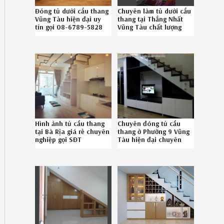
Đóng tủ dưới cầu thang
Chuyên làm tủ dưới cầu
Vũng Tàu hiện đại uy
thang tại Thắng Nhất
tín gọi 08-6789-5828
Vũng Tàu chất lượng
chuyên nghiệp liên hệ
SĐT 086.789.5828
Hình ảnh tủ cầu thang
Chuyên đóng tủ cầu
tại Bà Rịa giá rẻ chuyên
thang ở Phường 9 Vũng
nghiệp gọi SĐT
Tàu hiện đại chuyên
086.789.5828
nghiệp liên hệ SĐT 08-
6789-5828