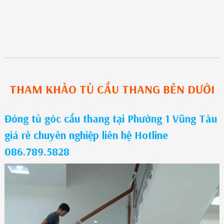
THAM KHẢO
TỦ CẦU THANG
BÊN DƯỚI
Đóng tủ góc cầu thang tại Phường 1 Vũng Tàu
giá rẻ chuyên nghiệp liên hệ Hotline
086.789.5828