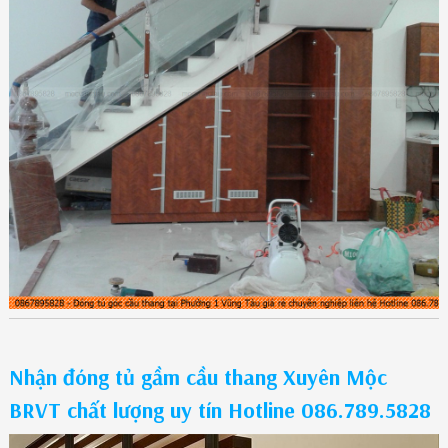
Nhận đóng tủ gầm cầu thang Xuyên Mộc
BRVT chất lượng uy tín Hotline 086.789.5828