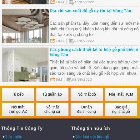
ở.
1654
15/07/2022
Địa chỉ sản xuất đồ gỗ uy tín tại Vũng Tàu
Các sản phẩm tại đây luôn mang đến sự mới mẻ
nhất chi từng quý khách hàng khi đặt thi công nội
thất tại xưởng chúng tôi
1619
03/07/2022
Các phong cách thiết kế tủ bếp gỗ phổ biến ở
Vũng Tàu
Thiết kế tủ bếp gỗ hiện đại đặc trưng bởi sự đơn
giản, tối giản và tinh tế. Kiểu dáng gọn gàng, màu
sắc tươi sáng và chất liệu gỗ kết hợp với nhựa
hoặc kim loại làm cho tủ bếp gỗ hiện đại trở nên
802
03/08/2023
phổ biến
Tủ bếp
Tủ quần áo
Nội thất gỗ
Nội Thất HCM
Nội thất
Nội thất
Dự án
Báo giá
trọn gói AZ
chung cư
đã thi công
nội thất gỗ
Thông Tin Công Ty
Thông tin hữu ích
Giới thiệu
Các loại vật liệu gỗ