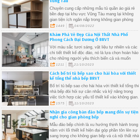
Vũng Tàu
Chuyên cung cấp những mẫu tủ quần áo giá rẻ
bền đẹp tại khu vực Vũng Tàu mang lại không
gian tiện ích ngăn nắp trong không gian phòng
ngủ
1449
04/08/2022
Khám Phá Vẻ Đẹp Của Nội Thất Nhà Phố
Phong Cách Đại Dương Ở BRVT
Với màu sắc tươi sáng, vật liệu tự nhiên và các
chi tiết thiết kế độc đáo, nó là lựa chọn hoàn hảo
cho những người yêu thích biển cả và muốn
mang vẻ đẹp của biển vào ngôi nhà của họ.
1211
21/10/2023
Cách bố trí tủ bếp sao cho hài hòa với thiết
kế tổng thể nhà bếp BRVT
Bố trí tủ bếp sao cho hài hòa với thiết kế tổng th
nhà bếp đòi hỏi sự cân nhắc và kỹ năng trong
việc tích hợp các yếu tố thiết kế vào không gian.
1575
11/10/2023
Nhận gia công bàn đảo bếp mang đến sự tiện
nghi cho gian phòng bếp
Mẫu đảo bếp chính là xu hướng thịnh hành trong
năm với lối thiết kế hiện đại góp phần tôn lên sự
sang trọng cho không gian bếp và cả nội thất nhà