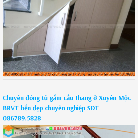
Chuyên đóng tủ gầm cầu thang ở Xuyên Mộc
BRVT bền đẹp chuyên nghiệp SĐT
086789.5828