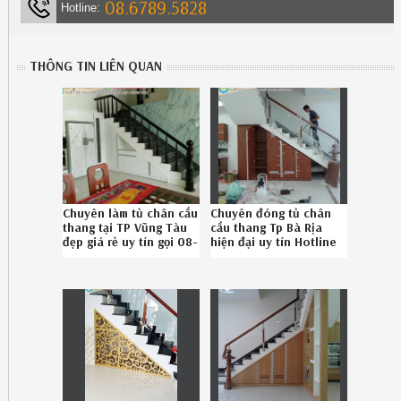
08.6789.5828
Hotline:
THÔNG TIN LIÊN QUAN
Chuyên làm tủ chân cầu
Chuyên đóng tủ chân
thang tại TP Vũng Tàu
cầu thang Tp Bà Rịa
đẹp giá rẻ uy tín gọi 08-
hiện đại uy tín Hotline
6789-5828
0867895828