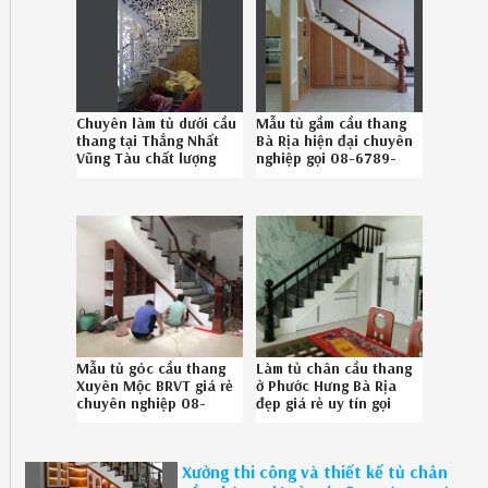
Chuyên làm tủ dưới cầu
Mẫu tủ gầm cầu thang
thang tại Thắng Nhất
Bà Rịa hiện đại chuyên
Vũng Tàu chất lượng
nghiệp gọi 08-6789-
chuyên nghiệp liên hệ
5828
SĐT 086.789.5828
Mẫu tủ góc cầu thang
Làm tủ chân cầu thang
Xuyên Mộc BRVT giá rẻ
ở Phước Hưng Bà Rịa
chuyên nghiệp 08-
đẹp giá rẻ uy tín gọi
6789-5828
086789.5828
Xưởng thi công và thiết kế tủ chân