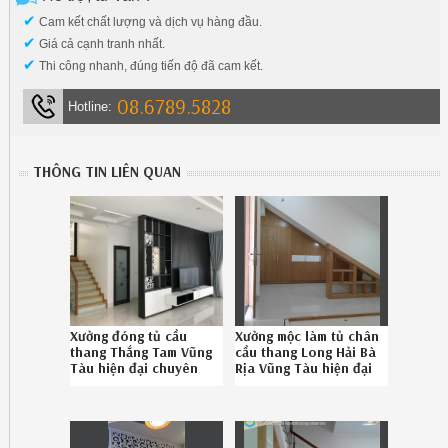
✔
Cam kết chất lượng và dịch vụ hàng đầu.
✔
Giá cả cạnh tranh nhất.
✔
Thi công nhanh, đúng tiến độ đã cam kết.
08.6789.5828
Hotline:
THÔNG TIN LIÊN QUAN
Xưởng đóng tủ cầu
Xưởng mộc làm tủ chân
thang Thắng Tam Vũng
cầu thang Long Hải Bà
Tàu hiện đại chuyên
Rịa Vũng Tàu hiện đại
nghiệp SĐT 08-6789-
uy tín gọi Hotline
5828
086.789.5828