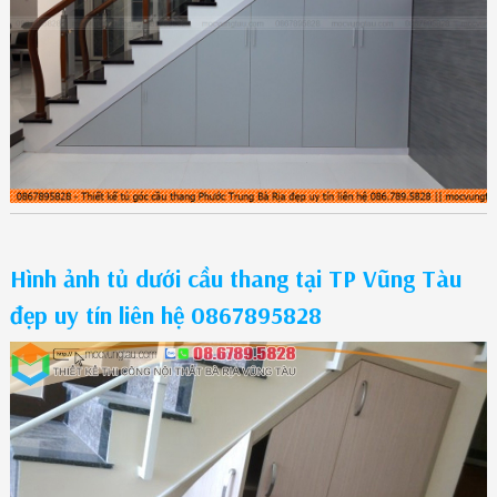
Hình ảnh tủ dưới cầu thang tại TP Vũng Tàu
đẹp uy tín liên hệ 0867895828