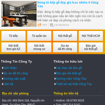
Đóng tủ bếp gỗ đẹp giá bao nhiêu ở Vũng
Tàu
Việc đóng tủ bếp gỗ đẹp không chỉ là việc tạo ra
một không gian nấu ăn tiện nghi mà còn là cách
thể hiện vẻ đẹp và phong cách cá nhân.
783
14/08/2023
Tủ bếp
Tủ quần áo
Nội thất gỗ
Nội Thất HCM
Nội thất
Nội thất
Dự án
Báo giá
trọn gói AZ
chung cư
đã thi công
nội thất gỗ
Thông Tin Công Ty
Thông tin hữu ích
Giới thiệu
Các loại vật liệu gỗ
Dự án đã thi công
Báo giá nội thất gỗ
Xưởng sản xuất
Xưởng mộc Vũng Tàu
Liên hệ
Thiết kế nội thất Vũng Tàu
Địa chỉ văn phòng
Thông tin liên hệ
Địa chỉ: 466 Bình Giã, Nguyễn An
+ Hotline: 08.6789.5828
Ninh, Tp Vũng Tàu, BRVT.
+ Zalo: 097.314.5161