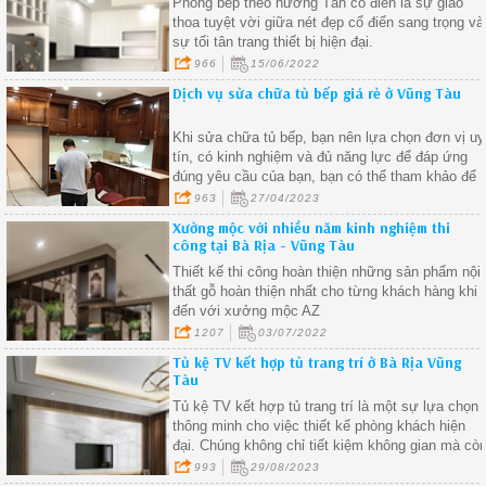
Phòng bếp theo hướng Tân cổ điển là sự giao
thoa tuyệt vời giữa nét đẹp cổ điển sang trọng và
sự tối tân trang thiết bị hiện đại.
966
15/06/2022
Dịch vụ sửa chữa tủ bếp giá rẻ ở Vũng Tàu
Khi sửa chữa tủ bếp, bạn nên lựa chọn đơn vị uy
tín, có kinh nghiệm và đủ năng lực để đáp ứng
đúng yêu cầu của bạn, bạn có thể tham khảo để
tìm hiểu về những đơn vị sửa chữa tủ bếp nổi
963
27/04/2023
tiếng, có đánh giá tích cực từ khách hàng trước
Xưởng mộc với nhiều năm kinh nghiệm thi
đây
công tại Bà Rịa - Vũng Tàu
Thiết kế thi công hoàn thiện những sản phẩm nội
thất gỗ hoàn thiện nhất cho từng khách hàng khi
đến với xưởng mộc AZ
1207
03/07/2022
Tủ kệ TV kết hợp tủ trang trí ở Bà Rịa Vũng
Tàu
Tủ kệ TV kết hợp tủ trang trí là một sự lựa chọn
thông minh cho việc thiết kế phòng khách hiện
đại. Chúng không chỉ tiết kiệm không gian mà cò
tạo điểm nhấn thẩm mỹ và cung cấp sự tiện lợi
993
29/08/2023
trong việc lưu trữ