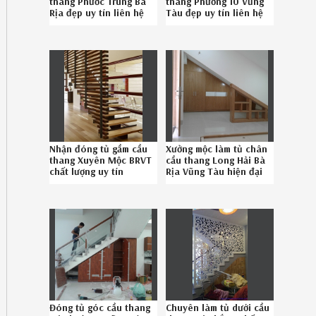
thang Phước Trung Bà
thang Phường 10 Vũng
Rịa đẹp uy tín liên hệ
Tàu đẹp uy tín liên hệ
086.789.5828
SĐT 086.789.5828
Nhận đóng tủ gầm cầu
Xưởng mộc làm tủ chân
thang Xuyên Mộc BRVT
cầu thang Long Hải Bà
chất lượng uy tín
Rịa Vũng Tàu hiện đại
Hotline 086.789.5828
uy tín gọi Hotline
086.789.5828
Đóng tủ góc cầu thang
Chuyên làm tủ dưới cầu