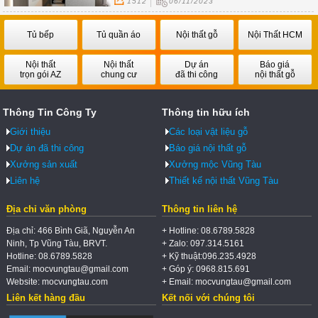
1512
06/11/2023
phù hợp nhất với không gian làm việc của bạn.
Tủ bếp
Tủ quần áo
Nội thất gỗ
Nội Thất HCM
Nội thất
Nội thất
Dự án
Báo giá
trọn gói AZ
chung cư
đã thi công
nội thất gỗ
Thông Tin Công Ty
Thông tin hữu ích
Giới thiệu
Các loại vật liệu gỗ
Dự án đã thi công
Báo giá nội thất gỗ
Xưởng sản xuất
Xưởng mộc Vũng Tàu
Liên hệ
Thiết kế nội thất Vũng Tàu
Địa chỉ văn phòng
Thông tin liên hệ
Địa chỉ: 466 Bình Giã, Nguyễn An
+ Hotline: 08.6789.5828
Ninh, Tp Vũng Tàu, BRVT.
+ Zalo: 097.314.5161
Hotline: 08.6789.5828
+ Kỹ thuật:096.235.4928
Email: mocvungtau@gmail.com
+ Góp ý: 0968.815.691
Website: mocvungtau.com
+ Email: mocvungtau@gmail.com
Liên kết hàng đầu
Kết nối với chúng tôi