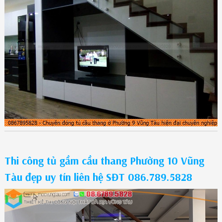
Thi công tủ gầm cầu thang Phường 10 Vũng
Tàu đẹp uy tín liên hệ SĐT 086.789.5828