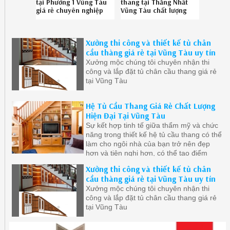
tại Phường 1 Vũng Tàu
thang tại Thắng Nhất
giá rẻ chuyên nghiệp
Vũng Tàu chất lượng
liên hệ Hotline
chuyên nghiệp liên hệ
086.789.5828
SĐT 086.789.5828
Xưởng thi công và thiết kế tủ chân
cầu thàng giá rẻ tại Vũng Tàu uy tín
Xưởng mộc chúng tôi chuyên nhận thi
công và lắp đặt tủ chân cầu thang giá rẻ
tại Vũng Tàu
Hệ Tủ Cầu Thang Giá Rẻ Chất Lượng
Hiện Đại Tại Vũng Tàu
Sự kết hợp tinh tế giữa thẩm mỹ và chức
năng trong thiết kế hệ tủ cầu thang có thể
làm cho ngôi nhà của bạn trở nên đẹp
hơn và tiện nghi hơn, có thể tạo điểm
nhấn thẩm mỹ độc đáo
Xưởng thi công và thiết kế tủ chân
cầu thàng giá rẻ tại Vũng Tàu uy tín
Xưởng mộc chúng tôi chuyên nhận thi
công và lắp đặt tủ chân cầu thang giá rẻ
tại Vũng Tàu