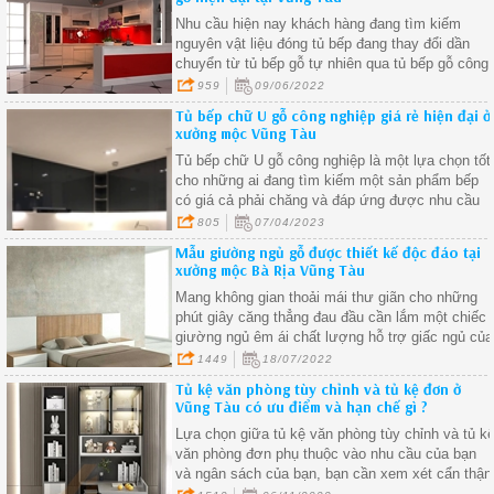
Nhu cầu hiện nay khách hàng đang tìm kiếm
nguyên vật liệu đóng tủ bếp đang thay đổi dần
chuyển từ tủ bếp gỗ tự nhiên qua tủ bếp gỗ công
nghiệp để giải quyết khâu mối mọt, cong vênh,
959
09/06/2022
ẩm ướt nơi góc bếp do thời gian sử dụng. Bên
Tủ bếp chữ U gỗ công nghiệp giá rẻ hiện đại ở
cạnh đó gỗ công nghiệp cũng được đánh giá là
xưởng mộc Vũng Tàu
khá bền và dặt biệt giá thành rẻ hơn gỗ tự nhiên.
Tủ bếp chữ U gỗ công nghiệp là một lựa chọn tốt
cho những ai đang tìm kiếm một sản phẩm bếp
có giá cả phải chăng và đáp ứng được nhu cầu
sử dụng hàng ngày đảm bảo sản phẩm đáp ứng
805
07/04/2023
được nhu cầu của bạn và có độ bền cao.
Mẫu giường ngủ gỗ được thiết kế độc đáo tại
xưởng mộc Bà Rịa Vũng Tàu
Mang không gian thoải mái thư giãn cho những
phút giây căng thẳng đau đầu cần lắm một chiếc
giường ngủ êm ái chất lượng hỗ trợ giấc ngủ của
bạn và gia đình được ngon lành hơn.
1449
18/07/2022
Tủ kệ văn phòng tùy chỉnh và tủ kệ đơn ở
Vũng Tàu có ưu điểm và hạn chế gì ?
Lựa chọn giữa tủ kệ văn phòng tùy chỉnh và tủ k
văn phòng đơn phụ thuộc vào nhu cầu của bạn
và ngân sách của bạn, bạn cần xem xét cẩn thận
nhu cầu và ưu tiên của mình để chọn loại tủ kệ