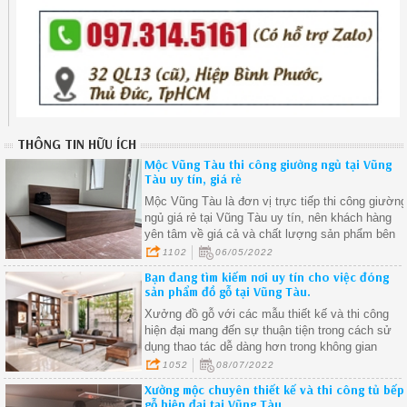
THÔNG TIN HỮU ÍCH
Mộc Vũng Tàu thi công giường ngủ tại Vũng
Tàu uy tín, giá rẻ
Mộc Vũng Tàu là đơn vị trực tiếp thi công giườn
ngủ giá rẻ tại Vũng Tàu uy tín, nên khách hàng
yên tâm về giá cả và chất lượng sản phẩm bên
xưởng đưa ra thị trường sử dụng. Hãy liên hệ
1102
06/05/2022
với chúng tôi ngay để được tư vấn và báo giá tốt
Bạn đang tìm kiếm nơi uy tín cho việc đóng
nhất.
sản phẩm đồ gỗ tại Vũng Tàu.
Xưởng đồ gỗ với các mẫu thiết kế và thi công
hiện đại mang đến sự thuận tiện trong cách sử
dụng thao tác dễ dàng hơn trong không gian
sống.
1052
08/07/2022
Xưởng mộc chuyên thiết kế và thi công tủ bếp
gỗ hiện đại tại Vũng Tàu