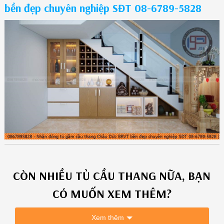
bền đẹp chuyên nghiệp SĐT 08-6789-5828
CÒN NHIỀU
TỦ CẦU THANG
NỮA, BẠN
CÓ MUỐN XEM THÊM?
Xem thêm