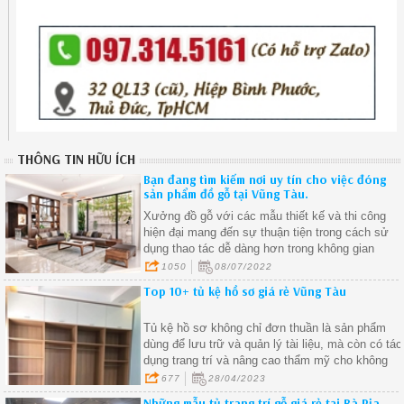
THÔNG TIN HỮU ÍCH
Bạn đang tìm kiếm nơi uy tín cho việc đóng
sản phẩm đồ gỗ tại Vũng Tàu.
Xưởng đồ gỗ với các mẫu thiết kế và thi công
hiện đại mang đến sự thuận tiện trong cách sử
dụng thao tác dễ dàng hơn trong không gian
sống.
1050
08/07/2022
Top 10+ tủ kệ hồ sơ giá rẻ Vũng Tàu
Tủ kệ hồ sơ không chỉ đơn thuần là sản phẩm
dùng để lưu trữ và quản lý tài liệu, mà còn có tác
dụng trang trí và nâng cao thẩm mỹ cho không
gian văn phòng
677
28/04/2023
Những mẫu tủ trang trí gỗ giá rẻ tại Bà Rịa