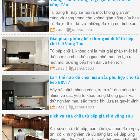
Vũng Tàu
Tủ trang trí này sẽ tạo ra một không gian ấm
cúng và sang trọng cho không gian sống của bạn
Tủ được thiết kế với những đường nét tinh xảo,
phù hợp với mọi phong cách trang trí nội thất.
730
02/04/2023
Giải pháp phòng bếp thông minh từ tủ bếp
chữ L ở Vũng Tàu
Tủ bếp chữ L không chỉ là một giải pháp thiết kế
thông minh cho không gian nhỏ mà còn tạo ra
một môi trường bếp hiện đại và tiện ích.
1044
16/08/2023
Làm thế nào để chọn màu sắc phù hợp cho tủ
bếp BRVT?
Hãy xác định phong cách, xem xét ánh sáng tự
nhiên và các yếu tố khác trong không gian, và
thử nghiệm màu sắc trước khi đưa ra quyết định
cuối cùng.
1428
26/09/2023
Dịch vụ sửa chữa tủ bếp giá rẻ ở Vũng Tàu
Khi sửa chữa tủ bếp, bạn nên lựa chọn đơn vị uy
tín, có kinh nghiệm và đủ năng lực để đáp ứng
đúng yêu cầu của bạn, bạn có thể tham khảo để