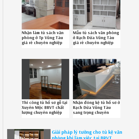
Nhận làm tủ sách văn
Mẫu tủ sách văn phòng
phòng ở Tp Vũng Tàu
ở Rạch Dừa Vũng Tàu
giá rẻ chuyên nghiệp
giá rẻ chuyên nghiệp
086789.5828
liên hệ SĐT 08-6789-
5828
Thi công tủ hồ sơ gỗ tại
Nhận đóng kệ tủ hồ sơ ở
Xuyên Mộc BRVT chất
Rạch Dừa Vũng Tàu
lượng chuyên nghiệp
sang trọng chuyên
gọi 086.789.5828
nghiệp 086.789.5828
Giải pháp lý tưởng cho tủ kệ văn
phòng khi làm việc tại BRVT