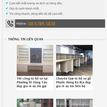
✔
Cam kết chất lượng và dịch vụ hàng đầu.
✔
Giá cả cạnh tranh nhất.
✔
Thi công nhanh, đúng tiến độ đã cam kết.
08.6789.5828
Hotline:
THÔNG TIN LIÊN QUAN
Thi công tủ hồ sơ tại
Chuyên làm tủ hồ sơ gỗ
Phường 10 Vũng Tàu
Phước Hưng Bà Rịa đẹp
đẹp giá rẻ uy tín gọi
giá rẻ uy tín liên hệ
SĐT 086789.5828
086789.5828