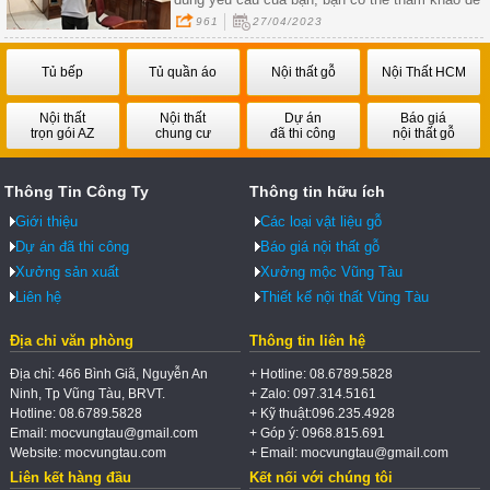
tìm hiểu về những đơn vị sửa chữa tủ bếp nổi
961
27/04/2023
tiếng, có đánh giá tích cực từ khách hàng trước
đây
Tủ bếp
Tủ quần áo
Nội thất gỗ
Nội Thất HCM
Nội thất
Nội thất
Dự án
Báo giá
trọn gói AZ
chung cư
đã thi công
nội thất gỗ
Thông Tin Công Ty
Thông tin hữu ích
Giới thiệu
Các loại vật liệu gỗ
Dự án đã thi công
Báo giá nội thất gỗ
Xưởng sản xuất
Xưởng mộc Vũng Tàu
Liên hệ
Thiết kế nội thất Vũng Tàu
Địa chỉ văn phòng
Thông tin liên hệ
Địa chỉ: 466 Bình Giã, Nguyễn An
+ Hotline: 08.6789.5828
Ninh, Tp Vũng Tàu, BRVT.
+ Zalo: 097.314.5161
Hotline: 08.6789.5828
+ Kỹ thuật:096.235.4928
Email: mocvungtau@gmail.com
+ Góp ý: 0968.815.691
Website: mocvungtau.com
+ Email: mocvungtau@gmail.com
Liên kết hàng đầu
Kết nối với chúng tôi