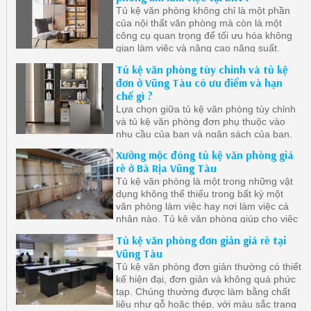
Tủ kệ văn phòng không chỉ là một phần
của nội thất văn phòng mà còn là một
công cụ quan trọng để tối ưu hóa không
gian làm việc và nâng cao năng suất.
Tủ kệ văn phòng tùy chỉnh và tủ kệ
đơn ở Vũng Tàu có ưu điểm và hạn
chế gì ?
Lựa chọn giữa tủ kệ văn phòng tùy chỉnh
và tủ kệ văn phòng đơn phụ thuộc vào
nhu cầu của bạn và ngân sách của bạn,
bạn cần xem xét cẩn thận nhu cầu và ưu
Xưởng mộc đóng tủ kệ văn phòng giá
tiên của mình để chọn loại tủ kệ phù hợp
rẻ ở Bà Rịa Vũng Tàu
nhất với không gian làm việc của bạn.
Tủ kệ văn phòng là một trong những vật
dụng không thể thiếu trong bất kỳ một
văn phòng làm việc hay nơi làm việc cá
nhân nào. Tủ kệ văn phòng giúp cho việc
tổ chức và lưu trữ tài liệu trở nên dễ dàng
Tủ kệ văn phòng đơn giản giá rẻ tại
hơn, giúp cho không gian làm việc trở nên
Vũng Tàu
gọn gàng và ngăn nắp hơn
Tủ kệ văn phòng đơn giản thường có thiết
kế hiện đại, đơn giản và không quá phức
tạp. Chúng thường được làm bằng chất
liệu như gỗ hoặc thép, với màu sắc trang