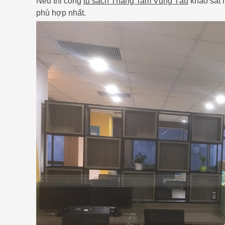
Nếu thi công
tủ sách Thắng Tam Vũng Tàu
khảo sát m
phù hợp nhất.