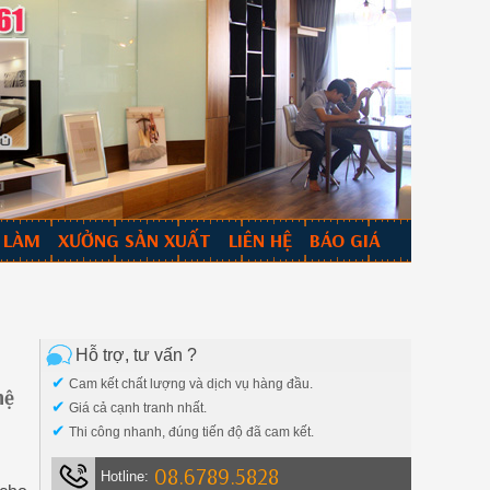
 LÀM
XƯỞNG SẢN XUẤT
LIÊN HỆ
BÁO GIÁ
Hỗ trợ, tư vấn ?
✔
Cam kết chất lượng và dịch vụ hàng đầu.
hệ
✔
Giá cả cạnh tranh nhất.
✔
Thi công nhanh, đúng tiến độ đã cam kết.
08.6789.5828
Hotline: