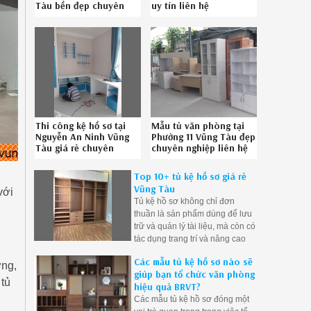
Tàu bền đẹp chuyên
uy tín liên hệ
nghiệp liên hệ Hotline
086789.5828
086789.5828
Thi công kệ hồ sơ tại
Mẫu tủ văn phòng tại
Nguyễn An Ninh Vũng
Phường 11 Vũng Tàu đẹp
Tàu giá rẻ chuyên
chuyên nghiệp liên hệ
nghiệp gọi SĐT 08-
SĐT 086789.5828
6789-5828
Top 10+ tủ kệ hồ sơ giá rẻ
Vũng Tàu
với
Tủ kệ hồ sơ không chỉ đơn
thuần là sản phẩm dùng để lưu
trữ và quản lý tài liệu, mà còn có
tác dụng trang trí và nâng cao
thẩm mỹ cho không gian văn
Các mẫu tủ kệ hồ sơ nào sẽ
phòng
ng,
giúp bạn tổ chức văn phòng
 tủ
hiệu quả BRVT?
Các mẫu tủ kệ hồ sơ đóng một