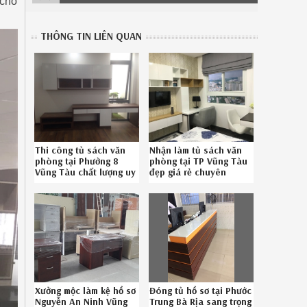
 cho
THÔNG TIN LIÊN QUAN
Thi công tủ sách văn
Nhận làm tủ sách văn
phòng tại Phường 8
phòng tại TP Vũng Tàu
Vũng Tàu chất lượng uy
đẹp giá rẻ chuyên
tín liên hệ SĐT
nghiệp gọi
086.789.5828
08.6789.5828
Xưởng mộc làm kệ hồ sơ
Đóng tủ hồ sơ tại Phước
Nguyễn An Ninh Vũng
Trung Bà Rịa sang trọng