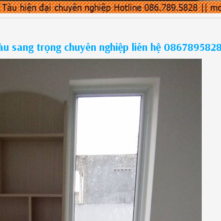
u sang trọng chuyên nghiệp liên hệ 086789582