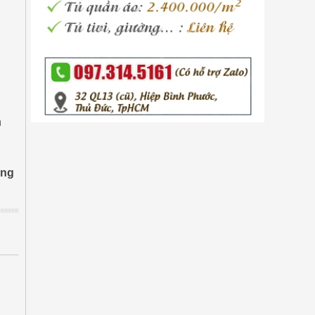
n
ũng