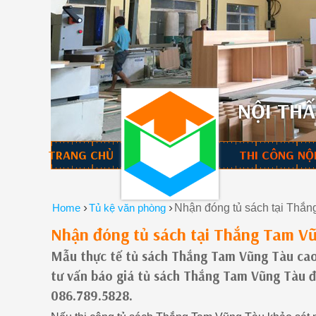
NỘI THẤ
TRANG CHỦ
THI CÔNG NỘ
›
›
Home
Tủ kệ văn phòng
Nhận đóng tủ sách tại Thắn
Nhận đóng tủ sách tại Thắng Tam Vũ
Mẫu thực tế tủ sách Thắng Tam Vũng Tàu cao 
tư vấn báo giá tủ sách Thắng Tam Vũng Tàu 
086.789.5828.