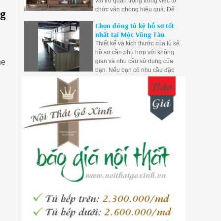
vai trò quan trọng trong việc tổ
chức văn phòng hiệu quả. Để
ng
lựa chọn mẫu phù hợp, hãy xem
Chọn đóng tủ kệ hồ sơ tốt
xét nhu cầu của bạn về không
nhất tại Mộc Vũng Tàu
gian, tổ chức, bảo mật và thẩm
Thiết kế và kích thước của tủ kệ
mỹ.
hồ sơ cần phù hợp với không
gian và nhu cầu sử dụng của
ne
bạn. Nếu bạn có nhu cầu đặc
biệt hoặc yêu cầu riêng về tủ kệ
hồ sơ, hãy tìm những đơn vị tại
Mộc Vũng Tàu có khả năng tùy
chỉnh sản phẩm