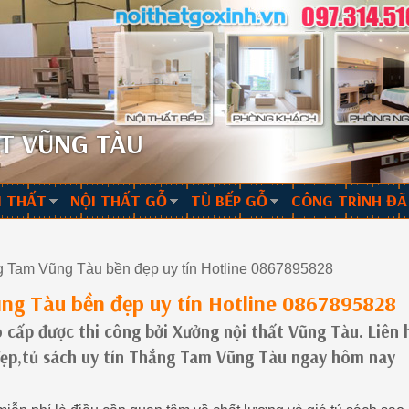
T VŨNG TÀU
I THẤT
NỘI THẤT GỖ
TỦ BẾP GỖ
CÔNG TRÌNH ĐÃ
g Tam Vũng Tàu bền đẹp uy tín Hotline 0867895828
ng Tàu bền đẹp uy tín Hotline 0867895828
cấp được thi công bởi Xưởng nội thất Vũng Tàu. Liên 
đẹp,tủ sách uy tín Thắng Tam Vũng Tàu ngay hôm nay