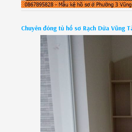
Chuyên đóng tủ hồ sơ Rạch Dừa Vũng Tà