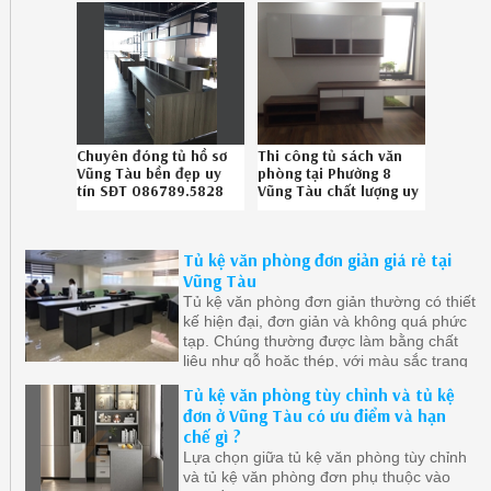
Chuyên đóng tủ hồ sơ
Thi công tủ sách văn
Vũng Tàu bền đẹp uy
phòng tại Phường 8
tín SĐT 086789.5828
Vũng Tàu chất lượng uy
tín liên hệ SĐT
086.789.5828
Tủ kệ văn phòng đơn giản giá rẻ tại
Vũng Tàu
Tủ kệ văn phòng đơn giản thường có thiết
kế hiện đại, đơn giản và không quá phức
tạp. Chúng thường được làm bằng chất
liệu như gỗ hoặc thép, với màu sắc trang
nhã và tinh tế
Tủ kệ văn phòng tùy chỉnh và tủ kệ
đơn ở Vũng Tàu có ưu điểm và hạn
chế gì ?
Lựa chọn giữa tủ kệ văn phòng tùy chỉnh
và tủ kệ văn phòng đơn phụ thuộc vào