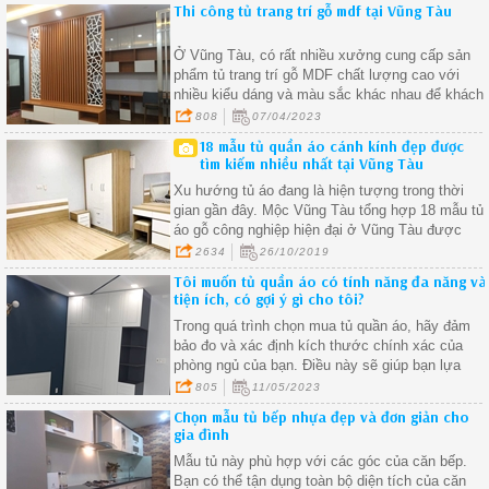
Thi công tủ trang trí gỗ mdf tại Vũng Tàu
Ở Vũng Tàu, có rất nhiều xưởng cung cấp sản
phẩm tủ trang trí gỗ MDF chất lượng cao với
nhiều kiểu dáng và màu sắc khác nhau để khách
hàng lựa chọn
808
07/04/2023
18 mẫu tủ quần áo cánh kính đẹp được
tìm kiếm nhiều nhất tại Vũng Tàu
Xu hướng tủ áo đang là hiện tượng trong thời
gian gần đây. Mộc Vũng Tàu tổng hợp 18 mẫu tủ
áo gỗ công nghiệp hiện đại ở Vũng Tàu được
quan tâm nhất.
2634
26/10/2019
Tôi muốn tủ quần áo có tính năng đa năng và
tiện ích, có gợi ý gì cho tôi?
Trong quá trình chọn mua tủ quần áo, hãy đảm
bảo đo và xác định kích thước chính xác của
phòng ngủ của bạn. Điều này sẽ giúp bạn lựa
chọn một mẫu tủ phù hợp với không gian hiện có
805
11/05/2023
tránh việc mua sai kích thước và lãng phí không
Chọn mẫu tủ bếp nhựa đẹp và đơn giản cho
gian
gia đình
Mẫu tủ này phù hợp với các góc của căn bếp.
Bạn có thể tận dụng toàn bộ diện tích của căn