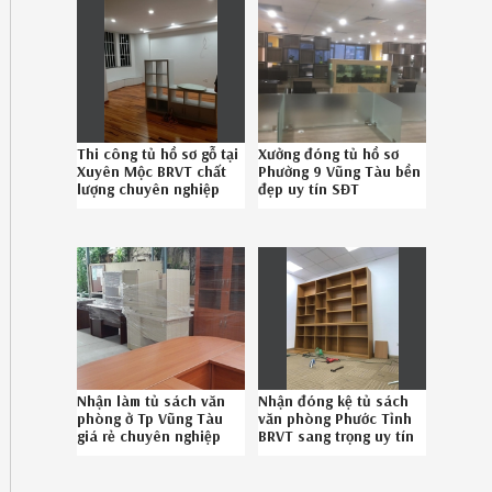
Thi công tủ hồ sơ gỗ tại
Xưởng đóng tủ hồ sơ
Xuyên Mộc BRVT chất
Phường 9 Vũng Tàu bền
lượng chuyên nghiệp
đẹp uy tín SĐT
gọi 086.789.5828
08.6789.5828
Nhận làm tủ sách văn
Nhận đóng kệ tủ sách
phòng ở Tp Vũng Tàu
văn phòng Phước Tỉnh
giá rẻ chuyên nghiệp
BRVT sang trọng uy tín
086789.5828
liên hệ Hotline 08-
6789-5828