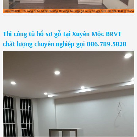
Thi công tủ hồ sơ gỗ tại Xuyên Mộc BRVT
chất lượng chuyên nghiệp gọi 086.789.5828