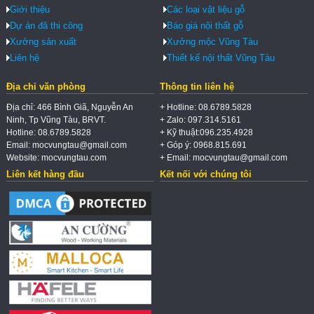
Giới thiệu
Các loại vật liệu gỗ
Dự án đã thi công
Báo giá nội thất gỗ
Xưởng sản xuất
Xưởng mộc Vũng Tàu
Liên hệ
Thiết kế nội thất Vũng Tàu
Địa chỉ văn phòng
Thông tin liên hệ
Địa chỉ: 466 Bình Giã, Nguyễn An
+ Hotline: 08.6789.5828
Ninh, Tp Vũng Tàu, BRVT.
+ Zalo: 097.314.5161
Hotline: 08.6789.5828
+ Kỹ thuật:096.235.4928
Email: mocvungtau@gmail.com
+ Góp ý: 0968.815.691
Website: mocvungtau.com
+ Email: mocvungtau@gmail.com
Liên kết hàng đầu
Kết nối với chúng tôi