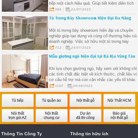
bếp một cách hiệu quả. Giúp tiết kiệm diện tích
và tạo cảm giác rộng rãi cho không gian bếp. Các
986
21/07/2023
ngăn kệ sẽ giúp bạn sắp xếp đồ dùng một cách
Tủ Trưng Bày Showroom Hiện Đại Đa Năng
ngăn nắp và tiện lợi.
Một tủ trưng bày showroom hiện đại và chuyên
nghiệp giúp tạo dựng và củng cố thương hiệu củ
doanh nghiệp. Việc sở hữu một tủ trưng bày
showroom hiện đại đa năng giúp bạn tiết kiệm rất
712
24/07/2023
nhiều thời gian và công sức trong việc bày trí sả
Mẫu giường ngủ hiện đại tại Bà Rịa Vũng Tàu
phẩm
Khi lựa chọn giường ngủ, hãy xem xét không chỉ
các tính chất đặc biệt về kích thước, chất liệu và
cơ cấu hỗ trợ mà còn cân nhắc các yếu tố khác
như khả năng điều chỉnh, lưu trữ, thiết kế và tính
1160
04/08/2023
năng tiện ích.
Tủ bếp
Tủ quần áo
Nội thất gỗ
Nội Thất HCM
Nội thất
Nội thất
Dự án
Báo giá
trọn gói AZ
chung cư
đã thi công
nội thất gỗ
Thông Tin Công Ty
Thông tin hữu ích