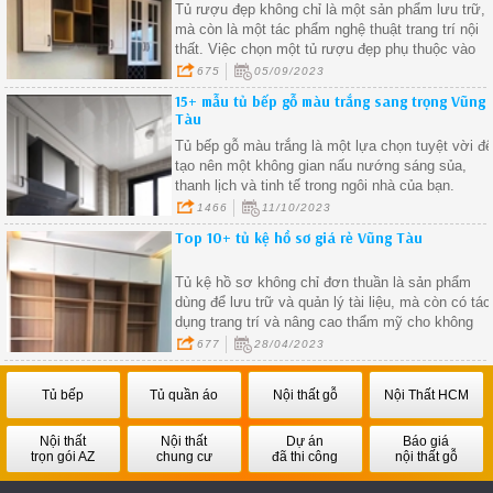
Tủ rượu đẹp không chỉ là một sản phẩm lưu trữ,
mà còn là một tác phẩm nghệ thuật trang trí nội
thất. Việc chọn một tủ rượu đẹp phụ thuộc vào
nhu cầu của bạn về lưu trữ và phong cách trang
675
05/09/2023
trí.
15+ mẫu tủ bếp gỗ màu trắng sang trọng Vũng
Tàu
Tủ bếp gỗ màu trắng là một lựa chọn tuyệt vời đ
tạo nên một không gian nấu nướng sáng sủa,
thanh lịch và tinh tế trong ngôi nhà của bạn.
1466
11/10/2023
Top 10+ tủ kệ hồ sơ giá rẻ Vũng Tàu
Tủ kệ hồ sơ không chỉ đơn thuần là sản phẩm
dùng để lưu trữ và quản lý tài liệu, mà còn có tác
dụng trang trí và nâng cao thẩm mỹ cho không
gian văn phòng
677
28/04/2023
Tủ bếp
Tủ quần áo
Nội thất gỗ
Nội Thất HCM
Nội thất
Nội thất
Dự án
Báo giá
trọn gói AZ
chung cư
đã thi công
nội thất gỗ