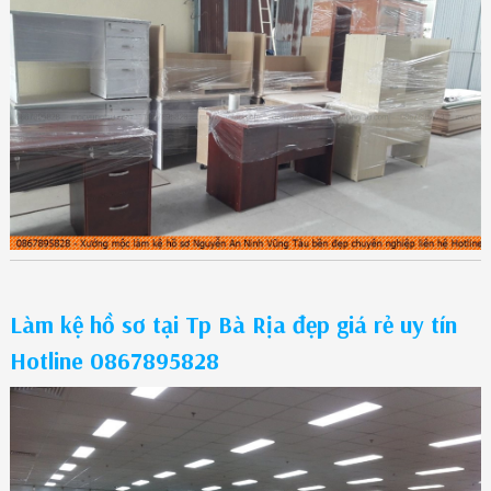
Làm kệ hồ sơ tại Tp Bà Rịa đẹp giá rẻ uy tín
Hotline 0867895828