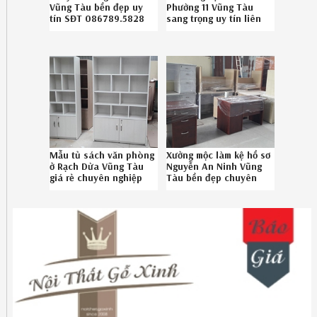
Vũng Tàu bền đẹp uy
Phường 11 Vũng Tàu
tín SĐT 086789.5828
sang trọng uy tín liên
hệ Hotline 0867895828
Mẫu tủ sách văn phòng
Xưởng mộc làm kệ hồ sơ
ở Rạch Dừa Vũng Tàu
Nguyễn An Ninh Vũng
giá rẻ chuyên nghiệp
Tàu bền đẹp chuyên
liên hệ SĐT 08-6789-
nghiệp liên hệ Hotline
5828
086789.5828