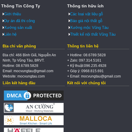
Thông Tin Công Ty
Thông tin hữu ích
Giới thiệu
Các loại vật liệu gỗ
Dự án đã thi công
Báo giá nội thất gỗ
Xưởng sản xuất
Xưởng mộc Vũng Tàu
Liên hệ
Thiết kế nội thất Vũng Tàu
Địa chỉ văn phòng
Thông tin liên hệ
Địa chỉ: 466 Bình Giã, Nguyễn An
+ Hotline: 08.6789.5828
Ninh, Tp Vũng Tàu, BRVT.
+ Zalo: 097.314.5161
Hotline: 08.6789.5828
+ Kỹ thuật:096.235.4928
Email: mocvungtau@gmail.com
+ Góp ý: 0968.815.691
Website: mocvungtau.com
+ Email: mocvungtau@gmail.com
Liên kết hàng đầu
Kết nối với chúng tôi