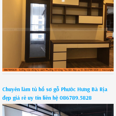
Chuyên làm tủ hồ sơ gỗ Phước Hưng Bà Rịa
đẹp giá rẻ uy tín liên hệ 086789.5828