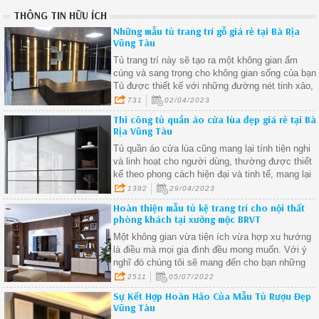
THÔNG TIN HỮU ÍCH
Những mẫu tủ trang trí gỗ giá rẻ tại Bà Rịa
Vũng Tàu
Tủ trang trí này sẽ tạo ra một không gian ấm
cúng và sang trọng cho không gian sống của bạn
Tủ được thiết kế với những đường nét tinh xảo,
phù hợp với mọi phong cách trang trí nội thất.
731
02/04/2023
Thi công tủ quần áo cửa lùa đẹp giá rẻ tại Bà
Rịa Vũng Tàu
Tủ quần áo cửa lùa cũng mang lại tính tiện nghi
và linh hoạt cho người dùng, thường được thiết
kế theo phong cách hiện đại và tinh tế, mang lại
vẻ đẹp sang trọng cho không gian nội thất của
1382
29/04/2023
bạn
Hoàn thiện mẫu tủ kệ trang trí cho nội thất
phòng khách tại xưởng mộc BRVT
Một không gian vừa tiện ích vừa hợp xu hướng
là điều mà mọi gia đình đều mong muốn. Với ý
nghĩ đó chúng tôi sẽ mang đến cho bạn những
mẫu tủ đẹp nhất chất lượng nhất
2511
05/07/2022
Sự Kết Hợp Hoàn Hảo Của Mẫu Tủ Rượu Đẹp
Vũng Tàu