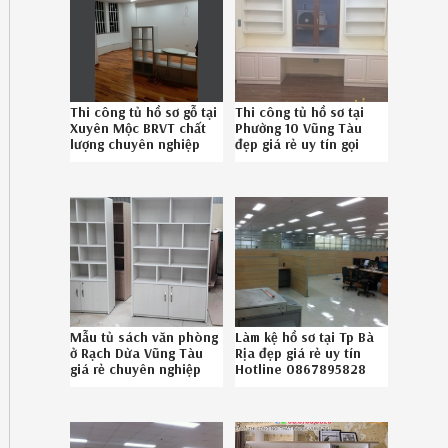
Thi công tủ hồ sơ gỗ tại
Thi công tủ hồ sơ tại
Xuyên Mộc BRVT chất
Phường 10 Vũng Tàu
lượng chuyên nghiệp
đẹp giá rẻ uy tín gọi
gọi 086.789.5828
SĐT 086789.5828
Mẫu tủ sách văn phòng
Làm kệ hồ sơ tại Tp Bà
ở Rạch Dừa Vũng Tàu
Rịa đẹp giá rẻ uy tín
giá rẻ chuyên nghiệp
Hotline 0867895828
liên hệ SĐT 08-6789-
5828