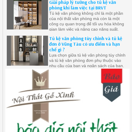
Giải pháp lý tưởng cho tủ kệ văn
hơn, giúp cho không gian làm việc trở nên
phòng khi làm việc tại BRVT
gọn gàng và ngăn nắp hơn
Tủ kệ văn phòng không chỉ là một phần
của nội thất văn phòng mà còn là một
công cụ quan trọng để tối ưu hóa không
gian làm việc và nâng cao năng suất.
Tủ kệ văn phòng tùy chỉnh và tủ kệ
đơn ở Vũng Tàu có ưu điểm và hạn
chế gì ?
Lựa chọn giữa tủ kệ văn phòng tùy chỉnh
và tủ kệ văn phòng đơn phụ thuộc vào
nhu cầu của bạn và ngân sách của bạn,
bạn cần xem xét cẩn thận nhu cầu và ưu
tiên của mình để chọn loại tủ kệ phù hợp
nhất với không gian làm việc của bạn.