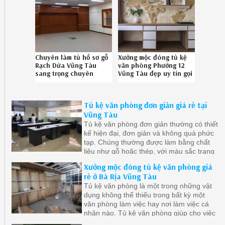
Chuyên làm tủ hồ sơ gỗ
Xưởng mộc đóng tủ kệ
Rạch Dừa Vũng Tàu
văn phòng Phường 12
sang trọng chuyên
Vũng Tàu đẹp uy tín gọi
nghiệp gọi SĐT
Hotline 08.6789.5828
0867895828
Tủ kệ văn phòng đơn giản giá rẻ tại
Vũng Tàu
Tủ kệ văn phòng đơn giản thường có thiết
kế hiện đại, đơn giản và không quá phức
tạp. Chúng thường được làm bằng chất
liệu như gỗ hoặc thép, với màu sắc trang
nhã và tinh tế
Xưởng mộc đóng tủ kệ văn phòng giá
rẻ ở Bà Rịa Vũng Tàu
Tủ kệ văn phòng là một trong những vật
dụng không thể thiếu trong bất kỳ một
văn phòng làm việc hay nơi làm việc cá
nhân nào. Tủ kệ văn phòng giúp cho việc
tổ chức và lưu trữ tài liệu trở nên dễ dàng