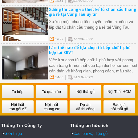
sống.
1054
08/07/2022
Xưởng thi công và thiết kế tủ chân cầu thàng
giá rẻ tại Vũng Tàu uy tín
Xưởng mộc chúng tôi chuyên nhận thi công và
lắp đặt tủ chân cầu thang giá rẻ tại Vũng Tàu
1897
15/03/2022
Làm thế nào để lựa chọn tủ bếp chữ L phù
hợp tại BRVT
Việc lựa chọn tủ bếp chữ L phù hợp với phong
cách trang trí nội thất của bạn đòi hỏi sự xem xét
cẩn thận về không gian, phong cách, màu sắc,
chất liệu và thiết kế.
1406
24/10/2023
Tủ bếp
Tủ quần áo
Nội thất gỗ
Nội Thất HCM
Nội thất
Nội thất
Dự án
Báo giá
trọn gói AZ
chung cư
đã thi công
nội thất gỗ
Thông Tin Công Ty
Thông tin hữu ích
Giới thiệu
Các loại vật liệu gỗ