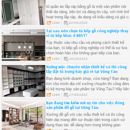
tủ quần áo lắp ráp bằng gỗ là một sản phẩm nội
thất đa năng, tiện lợi và đáng tin cậy, với tính lin
hoạt trong lắp ráp, đa dạng về kiểu dáng và giá c
phải chăng, tủ quần áo lắp ráp bằng gỗ đã trở
1582
02/05/2023
thành sự lựa chọn hàng đầu của nhiều gia đình
Tại sao nên chọn tủ bếp gỗ công nghiệp thay
trong việc trang trí không gian sống của mình
vì tủ bếp khác ở BRVT?
Tùy thuộc vào nhu cầu và phong cách thiết kế
của bạn, tủ bếp gỗ công nghiệp có thể là sự lựa
chọn hoàn hảo cho không gian bếp của bạn.
1282
16/10/2023
Xưởng mộc chuyên nhận thiết kế và thi công
lắp đặt tủ trưng bày giá rẻ tại Vũng Tàu
Bạn đang kinh doanh shop, cửa hàng? Bạn đang
tìm cho mình địa chỉ xưởng chuyên thi công đón
tủ kệ trưng bày sản phẩm tại Vũng Tàu? Hãy liên
hệ với Xưởng Mộc Vũng Tàu ngay để nhận đượ
1289
17/03/2022
những ưu đãi tôt nhất.
Bạn đang tìm kiếm nơi uy tín cho việc đóng
sản phẩm đồ gỗ tại Vũng Tàu.
Xưởng đồ gỗ với các mẫu thiết kế và thi công
hiện đại mang đến sự thuận tiện trong cách sử
dụng thao tác dễ dàng hơn trong không gian