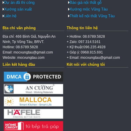
Dự án đã thi công
Báo giá nội thất gỗ
Xưởng sản xuất
Xưởng mộc Vũng Tàu
Liên hệ
Thiết kế nội thất Vũng Tàu
Địa chỉ văn phòng
Thông tin liên hệ
Địa chỉ: 466 Bình Giã, Nguyễn An
+ Hotline: 08.6789.5828
Ninh, Tp Vũng Tàu, BRVT.
+ Zalo: 097.314.5161
Hotline: 08.6789.5828
+ Kỹ thuật:096.235.4928
Email: mocvungtau@gmail.com
+ Góp ý: 0968.815.691
Website: mocvungtau.com
+ Email: mocvungtau@gmail.com
Liên kết hàng đầu
Kết nối với chúng tôi