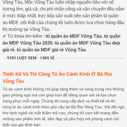
Vũng Tàu, Mộc Vũng Tàu luôn nhập nguyên liệu với số
lượng lớn, giá cả, chi phí nhân công và vận chuyển đều nằm
ở mức thấp nhất, trực tiếp sản xuất nên sản phẩm tủ quần
áo MDF, nội thất của chúng tôi luôn được lựa chọn hàng đầu
thị trường tại Vũng Tàu.
✔ Từ khóa tìm kiếm :
tủ quần áo MDF Vũng Tàu
,
tủ quần
áo MDF Vũng Tàu 2026
,
tủ quần áo MDF Vũng Tàu đẹp
giá rẻ
,
tủ quần áo MDF giá rẻ Vũng Tàu
.
4181 LƯỢT XEM - CHIA SẺ
Thiết Kế Và Thi Công Tủ Áo Cánh Kính Ở Bà Rịa
Vũng Tàu
Tủ áo cánh kính không chỉ giúp tăng thêm vẻ sang trọng cho không
gian phòng ngủ mà còn giúp bạn dễ dàng quan sát và lựa chọn
trang phục mỗi ngày. Chúng tôi cung cấp dịch vụ thiết kế và thi
công tủ áo cánh kính theo yêu cầu tại Bà Rịa Vũng Tàu. Với đội ngũ
thợ lành nghề và mắt thẩm mỹ cao, chúng tôi cam kết mang đến
những sản phẩm tinh tế, bền đẹp và phù hợp với phong cách nội
thất của gia đình bạn.