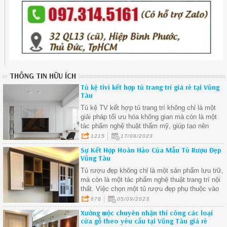
THÔNG TIN HỮU ÍCH
Tủ kệ tivi kết hợp tủ trang trí giá rẻ tại Vũng
Tàu
Tủ kệ TV kết hợp tủ trang trí không chỉ là một
giải pháp tối ưu hóa không gian mà còn là một
tác phẩm nghệ thuật thẩm mỹ, giúp tạo nên
không gian sống ấn tượng và cá tính.
1215
17/08/2023
Sự Kết Hợp Hoàn Hảo Của Mẫu Tủ Rượu Đẹp
Vũng Tàu
Tủ rượu đẹp không chỉ là một sản phẩm lưu trữ,
mà còn là một tác phẩm nghệ thuật trang trí nội
thất. Việc chọn một tủ rượu đẹp phụ thuộc vào
nhu cầu của bạn về lưu trữ và phong cách trang
678
05/09/2023
trí.
Xưởng mộc chuyên nhận thi công các loại
cửa gỗ theo yêu cầu tại Vũng Tàu giá rẻ