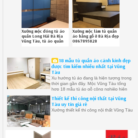
Xưởng mộc đóng tủ áo
Xưởng mộc làm tủ quần
quần Long Hải Bà Rịa
áo bằng gỗ ở Bà Rịa đẹp
Vũng Tàu, tủ áo quần
0867895828
bền đẹp Long Hải Bà
Rịa Vũng Tàu chuyên
nghiệp gọi
18 mẫu tủ quần áo cánh kính đẹp
086.7895828
được tìm kiếm nhiều nhất tại Vũng
Tàu
Xu hướng tủ áo đang là hiện tượng trong
thời gian gần đây. Mộc Vũng Tàu tổng
hợp 18 mẫu tủ áo gỗ công nghiệp hiện
đại ở Vũng Tàu được quan tâm nhất.
Thiết kế thi công nội thất tại Vũng
Tàu uy tín giá rẻ
Xưởng thiết kế thi công nội thất Vũng Tàu