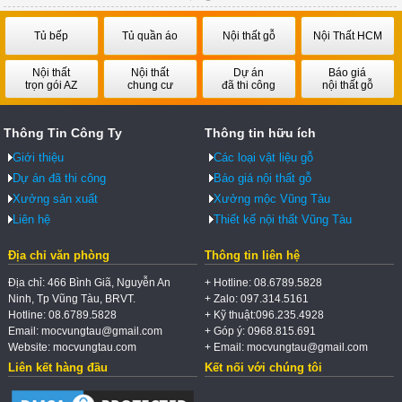
Tủ bếp
Tủ quần áo
Nội thất gỗ
Nội Thất HCM
Nội thất
Nội thất
Dự án
Báo giá
trọn gói AZ
chung cư
đã thi công
nội thất gỗ
Thông Tin Công Ty
Thông tin hữu ích
Giới thiệu
Các loại vật liệu gỗ
Dự án đã thi công
Báo giá nội thất gỗ
Xưởng sản xuất
Xưởng mộc Vũng Tàu
Liên hệ
Thiết kế nội thất Vũng Tàu
Địa chỉ văn phòng
Thông tin liên hệ
Địa chỉ: 466 Bình Giã, Nguyễn An
+ Hotline: 08.6789.5828
Ninh, Tp Vũng Tàu, BRVT.
+ Zalo: 097.314.5161
Hotline: 08.6789.5828
+ Kỹ thuật:096.235.4928
Email: mocvungtau@gmail.com
+ Góp ý: 0968.815.691
Website: mocvungtau.com
+ Email: mocvungtau@gmail.com
Liên kết hàng đầu
Kết nối với chúng tôi