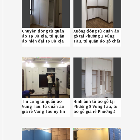
Chuyên đóng tủ quần
Xưởng đóng tủ quần áo
áo Tp Bà Rịa, tủ quần
gỗ tại Phường 2 Vũng
áo hiện đại Tp Bà Rịa
Tàu, tủ quần áo gỗ chất
chuyên nghiệp
lượng Phường 2 Vũng
08.678.95.828
Tàu chuyên nghiệp liên
hệ Hotline 08-6789-
5828
Thi công tủ quần áo
Hình ảnh tủ áo gỗ tại
Vũng Tàu, tủ quần áo
Phường 5 Vũng Tàu, tủ
giá rẻ Vũng Tàu uy tín
áo gỗ giá rẻ Phường 5
gọi SĐT 08-6789-5828
Vũng Tàu uy tín SĐT
08.678.95.828