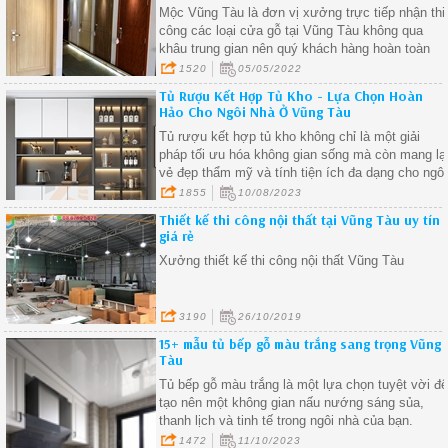
Mộc Vũng Tàu là đơn vị xưởng trực tiếp nhận thi
công các loại cửa gỗ tại Vũng Tàu không qua
khâu trung gian nên quý khách hàng hoàn toàn
yên tâm về chất lượng sản phẩm cũng như giá
1520
05/05/2022
cả sẽ tốt nhất trên thị trường tại nơi bạn đang
Tủ Rượu Kết Hợp Tủ Kho - Lựa Chọn Hoàn
sinh sống.
Hảo Cho Ngôi Nhà Ở Vũng Tàu
Tủ rượu kết hợp tủ kho không chỉ là một giải
pháp tối ưu hóa không gian sống mà còn mang lạ
vẻ đẹp thẩm mỹ và tính tiện ích đa dạng cho ngôi
nhà của bạn.
1855
10/08/2023
Thiết kế thi công nội thất tại Vũng Tàu uy tín
giá rẻ
Xưởng thiết kế thi công nội thất Vũng Tàu
3190
26/10/2019
15+ mẫu tủ bếp gỗ màu trắng sang trọng Vũng
Tàu
Tủ bếp gỗ màu trắng là một lựa chọn tuyệt vời đ
tạo nên một không gian nấu nướng sáng sủa,
thanh lịch và tinh tế trong ngôi nhà của bạn.
1472
11/10/2023