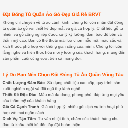
Đặt Đóng Tủ Quần Áo Gỗ Đẹp Giá Rẻ BRVT
Không chỉ chuyên về tủ áo cánh kính, chúng tôi còn nhận đặt đóng
tủ quần áo gỗ với thiết kế đẹp mắt và giá cả hợp lý. Chất liệu gỗ tự
nhiên và gỗ công nghiệp được xử lý kỹ lưỡng, đảm bảo độ bền và
thẩm mỹ cao. Bạn có thể thoải mái lựa chọn mẫu mã, màu sắc và
kích thước phù hợp với không gian sống của mình. Chúng tôi luôn
lắng nghe và hiện thực hóa mọi ý tưởng của khách hàng, mang đến
sản phẩm cuối cùng vượt trên cả mong đợi.
Lý Do Bạn Nên Chọn Đặt Đóng Tủ Áo Quần Vũng Tàu
Chất Lượng Đảm Bảo
: Sử dụng chất liệu cao cấp, quy trình sản
xuất nghiêm ngặt và đội ngũ thợ lành nghề.
Thiết Kế Độc Đáo
: Mẫu mã đa dạng, phong phú, đáp ứng mọi yêu
cầu thẩm mỹ của khách hàng.
Giá Cả Cạnh Tranh
: Giá cả hợp lý, nhiều gói dịch vụ linh hoạt phù
hợp với mọi ngân sách.
Dịch Vụ Tận Tâm
: Tư vấn nhiệt tình, chăm sóc khách hàng chu
đáo từ khâu thiết kế đến lắp đặt hoàn thiện.