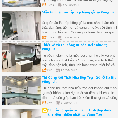
gỗ ưng ý cho căn phòng của bạn và biến nó
1364
17/10/2023
thành nơi thư giãn và đẹp đẽ.
Mẫu tủ quần áo lắp ráp bằng gỗ tại Vũng Tàu
tủ quần áo lắp ráp bằng gỗ là một sản phẩm nội
thất đa năng, tiện lợi và đáng tin cậy, với tính lin
hoạt trong lắp ráp, đa dạng về kiểu dáng và giá c
phải chăng, tủ quần áo lắp ráp bằng gỗ đã trở
1583
02/05/2023
thành sự lựa chọn hàng đầu của nhiều gia đình
Thiết kế và thi công tủ bếp melamine tại
trong việc trang trí không gian sống của mình
Vũng Tàu
Tủ bếp melamine là một lựa chọn hợp lý và phổ
biến cho nội thất bếp ở Vũng Tàu, với tính thẩm
mỹ, tính tiện ích, tính linh hoạt trong thiết kế và
tính kinh tế, tủ bếp melamine đáp ứng được nhu
800
25/04/2023
cầu của người dùng và mang lại vẻ đẹp hiện đại,
Thi Công Nội Thất Nhà Bếp Trọn Gói Ở Bà Rịa
tiện nghi và tiết kiệm cho căn bếp của bạn.
Vũng Tàu
Thi công nội thất nhà bếp trọn gói không chỉ man
lại một không gian đẹp mắt và tiện nghi cho gia
đình, mà còn giúp bạn tiết kiệm thời gian và công
sức trong quá trình thi công
795
11/08/2023
18 mẫu tủ quần áo cánh kính đẹp được
tìm kiếm nhiều nhất tại Vũng Tàu