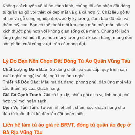
Không chỉ chuyên về tủ áo cánh kính, chúng tôi còn nhận đặt đóng
tủ quần áo gỗ với thiết kế đẹp mắt và giá cả hợp lý. Chất liệu gỗ tự
nhiên và gỗ công nghiệp được xử lý kỹ lưỡng, đảm bảo độ bền và
thẩm mỹ cao. Bạn có thể thoải mái lựa chọn mẫu mã, màu sắc và
kích thước phù hợp với không gian sống của mình. Chúng tôi luôn
lắng nghe và hiện thực hóa mọi ý tưởng của khách hàng, mang đến
sản phẩm cuối cùng vượt trên cả mong đợi.
Lý Do Bạn Nên Chọn Đặt Đóng Tủ Áo Quần Vũng Tàu
Chất Lượng Đảm Bảo
: Sử dụng chất liệu cao cấp, quy trình sản
xuất nghiêm ngặt và đội ngũ thợ lành nghề.
Thiết Kế Độc Đáo
: Mẫu mã đa dạng, phong phú, đáp ứng mọi yêu
cầu thẩm mỹ của khách hàng.
Giá Cả Cạnh Tranh
: Giá cả hợp lý, nhiều gói dịch vụ linh hoạt phù
hợp với mọi ngân sách.
Dịch Vụ Tận Tâm
: Tư vấn nhiệt tình, chăm sóc khách hàng chu
đáo từ khâu thiết kế đến lắp đặt hoàn thiện.
Liên hệ làm tủ áo giá rẻ BRVT, đóng tủ quần áo đẹp ở
Bà Rịa Vũng Tàu