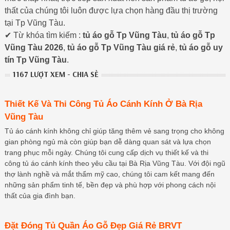
thất của chúng tôi luôn được lựa chọn hàng đầu thị trường
tại Tp Vũng Tàu.
✔ Từ khóa tìm kiếm :
tủ áo gỗ Tp Vũng Tàu
,
tủ áo gỗ Tp
Vũng Tàu 2026
,
tủ áo gỗ Tp Vũng Tàu giá rẻ
,
tủ áo gỗ uy
tín Tp Vũng Tàu
.
1167 LƯỢT XEM - CHIA SẺ
Thiết Kế Và Thi Công Tủ Áo Cánh Kính Ở Bà Rịa
Vũng Tàu
Tủ áo cánh kính không chỉ giúp tăng thêm vẻ sang trọng cho không
gian phòng ngủ mà còn giúp bạn dễ dàng quan sát và lựa chọn
trang phục mỗi ngày. Chúng tôi cung cấp dịch vụ thiết kế và thi
công tủ áo cánh kính theo yêu cầu tại Bà Rịa Vũng Tàu. Với đội ngũ
thợ lành nghề và mắt thẩm mỹ cao, chúng tôi cam kết mang đến
những sản phẩm tinh tế, bền đẹp và phù hợp với phong cách nội
thất của gia đình bạn.
Đặt Đóng Tủ Quần Áo Gỗ Đẹp Giá Rẻ BRVT