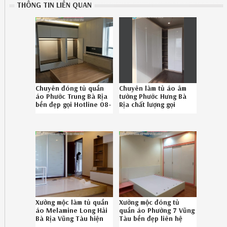
THÔNG TIN LIÊN QUAN
Chuyên đóng tủ quần
Chuyên làm tủ áo âm
áo Phước Trung Bà Rịa
tường Phước Hưng Bà
bền đẹp gọi Hotline 08-
Rịa chất lượng gọi
6789-5828
Hotline 08-6789-5828
Xưởng mộc làm tủ quần
Xưởng mộc đóng tủ
áo Melamine Long Hải
quần áo Phường 7 Vũng
Bà Rịa Vũng Tàu hiện
Tàu bền đẹp liên hệ
đại Hotline
Hotline 086-789-5828