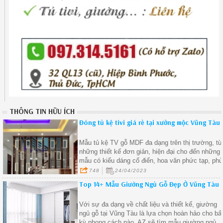
THÔNG TIN HỮU ÍCH
Đóng tủ kệ tivi giá rẻ tại xưởng mộc Vũng Tàu
Mẫu tủ kệ TV gỗ MDF đa dạng trên thị trường, từ
những thiết kế đơn giản, hiện đại cho đến những
mẫu có kiểu dáng cổ điển, hoa văn phức tạp, phù
hợp với mọi phong cách nội thất.
748
24/04/2023
Top 14+ Mẫu Giường Ngủ Gỗ Đẹp Ở Vũng Tàu
Với sự đa dạng về chất liệu và thiết kế, giường
ngủ gỗ tại Vũng Tàu là lựa chọn hoàn hảo cho bấ
kỳ phong cách nào. AZ sẽ tìm mẫu giường ngủ