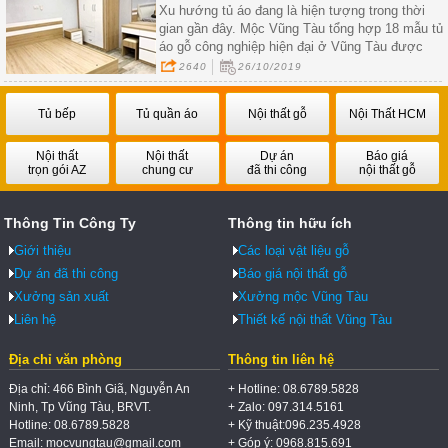
Xu hướng tủ áo đang là hiện tượng trong thời
gian gần đây. Mộc Vũng Tàu tổng hợp 18 mẫu tủ
áo gỗ công nghiệp hiện đại ở Vũng Tàu được
quan tâm nhất.
2640
26/10/2019
Tủ bếp
Tủ quần áo
Nội thất gỗ
Nội Thất HCM
Nội thất
Nội thất
Dự án
Báo giá
trọn gói AZ
chung cư
đã thi công
nội thất gỗ
Thông Tin Công Ty
Thông tin hữu ích
Giới thiệu
Các loại vật liệu gỗ
Dự án đã thi công
Báo giá nội thất gỗ
Xưởng sản xuất
Xưởng mộc Vũng Tàu
Liên hệ
Thiết kế nội thất Vũng Tàu
Địa chỉ văn phòng
Thông tin liên hệ
Địa chỉ: 466 Bình Giã, Nguyễn An
+ Hotline: 08.6789.5828
Ninh, Tp Vũng Tàu, BRVT.
+ Zalo: 097.314.5161
Hotline: 08.6789.5828
+ Kỹ thuật:096.235.4928
Email: mocvungtau@gmail.com
+ Góp ý: 0968.815.691