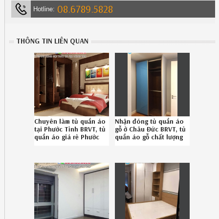
08.6789.5828
Hotline:
THÔNG TIN LIÊN QUAN
Chuyên làm tủ quần áo
Nhận đóng tủ quần áo
tại Phước Tỉnh BRVT, tủ
gỗ ở Châu Đức BRVT, tủ
quần áo giá rẻ Phước
quần áo gỗ chất lượng
Tỉnh BRVT uy tín
Châu Đức BRVT chuyên
Hotline 0867895828
nghiệp Hotline
086.7895828