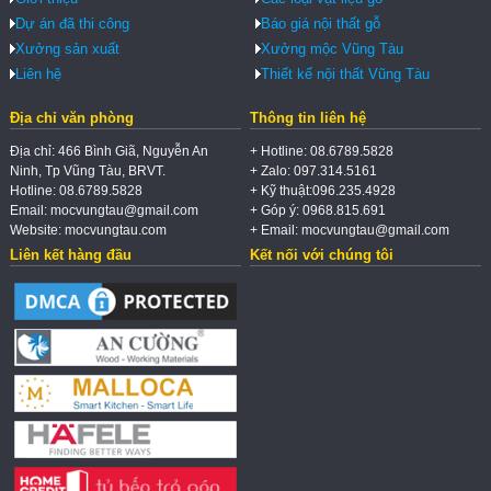
Dự án đã thi công
Báo giá nội thất gỗ
Xưởng sản xuất
Xưởng mộc Vũng Tàu
Liên hệ
Thiết kế nội thất Vũng Tàu
Địa chỉ văn phòng
Thông tin liên hệ
Địa chỉ: 466 Bình Giã, Nguyễn An
+ Hotline: 08.6789.5828
Ninh, Tp Vũng Tàu, BRVT.
+ Zalo: 097.314.5161
Hotline: 08.6789.5828
+ Kỹ thuật:096.235.4928
Email: mocvungtau@gmail.com
+ Góp ý: 0968.815.691
Website: mocvungtau.com
+ Email: mocvungtau@gmail.com
Liên kết hàng đầu
Kết nối với chúng tôi