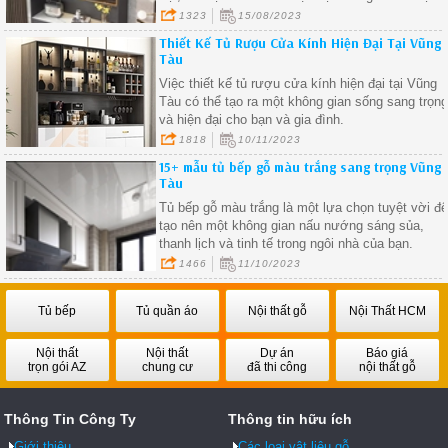
phần không thể thiếu trong không gian sống mà
1323
15/08/2023
còn là biểu tượng của sự lịch lãm và đẳng cấp.
Thiết Kế Tủ Rượu Cửa Kính Hiện Đại Tại Vũng
Tàu
Việc thiết kế tủ rượu cửa kính hiện đại tại Vũng
Tàu có thể tạo ra một không gian sống sang trọn
và hiện đại cho bạn và gia đình.
1818
10/11/2023
15+ mẫu tủ bếp gỗ màu trắng sang trọng Vũng
Tàu
Tủ bếp gỗ màu trắng là một lựa chọn tuyệt vời đ
tạo nên một không gian nấu nướng sáng sủa,
thanh lịch và tinh tế trong ngôi nhà của bạn.
1466
11/10/2023
Tủ bếp
Tủ quần áo
Nội thất gỗ
Nội Thất HCM
Nội thất
Nội thất
Dự án
Báo giá
trọn gói AZ
chung cư
đã thi công
nội thất gỗ
Thông Tin Công Ty
Thông tin hữu ích
Giới thiệu
Các loại vật liệu gỗ