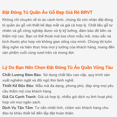
Đặt Đóng Tủ Quần Áo Gỗ Đẹp Giá Rẻ BRVT
Không chỉ chuyên về tủ áo cánh kính, chúng tôi còn nhận đặt đóng
tủ quần áo gỗ với thiết kế đẹp mắt và giá cả hợp lý. Chất liệu gỗ tự
nhiên và gỗ công nghiệp được xử lý kỹ lưỡng, đảm bảo độ bền và
thẩm mỹ cao. Bạn có thể thoải mái lựa chọn mẫu mã, màu sắc và
kích thước phù hợp với không gian sống của mình. Chúng tôi luôn
lắng nghe và hiện thực hóa mọi ý tưởng của khách hàng, mang đến
sản phẩm cuối cùng vượt trên cả mong đợi.
Lý Do Bạn Nên Chọn Đặt Đóng Tủ Áo Quần Vũng Tàu
Chất Lượng Đảm Bảo
: Sử dụng chất liệu cao cấp, quy trình sản
xuất nghiêm ngặt và đội ngũ thợ lành nghề.
Thiết Kế Độc Đáo
: Mẫu mã đa dạng, phong phú, đáp ứng mọi yêu
cầu thẩm mỹ của khách hàng.
Giá Cả Cạnh Tranh
: Giá cả hợp lý, nhiều gói dịch vụ linh hoạt phù
hợp với mọi ngân sách.
Dịch Vụ Tận Tâm
: Tư vấn nhiệt tình, chăm sóc khách hàng chu
đáo từ khâu thiết kế đến lắp đặt hoàn thiện.