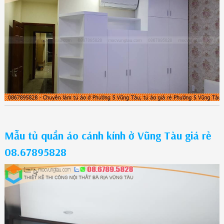
Mẫu tủ quần áo cánh kính ở Vũng Tàu giá rẻ
08.67895828