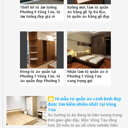
Thiết kế tủ âm tường
Xưởng mộc làm tủ quần
Phường 4 Vũng Tàu, tủ
áo bằng gỗ Tp Bà Rịa,
âm tường đẹp giá rẻ
tủ quần áo bằng gỗ đẹp
Phường 4 Vũng Tàu uy
Tp Bà Rịa uy tín liên hệ
tín gọi 086-789-5828
Hotline 08.6789.5828
Đóng tủ áo quần tại
Nhận làm tủ quần áo ở
Phường 5 Vũng Tàu, tủ
Phường 5 Vũng Tàu
áo quần đẹp Phường 5
sang trọng gọi
Vũng Tàu uy tín liên hệ
086.7895828
SĐT 08.67895828
18 mẫu tủ quần áo cánh kính đẹp
được tìm kiếm nhiều nhất tại Vũng
Tàu
Xu hướng tủ áo đang là hiện tượng trong
thời gian gần đây. Mộc Vũng Tàu tổng
hợp 18 mẫu tủ áo gỗ công nghiệp hiện