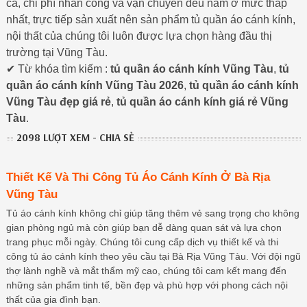
cả, chi phí nhân công và vận chuyển đều nằm ở mức thấp
nhất, trực tiếp sản xuất nên sản phẩm tủ quần áo cánh kính,
nội thất của chúng tôi luôn được lựa chọn hàng đầu thị
trường tại Vũng Tàu.
✔ Từ khóa tìm kiếm :
tủ quần áo cánh kính Vũng Tàu
,
tủ
quần áo cánh kính Vũng Tàu 2026
,
tủ quần áo cánh kính
Vũng Tàu đẹp giá rẻ
,
tủ quần áo cánh kính giá rẻ Vũng
Tàu
.
2098 LƯỢT XEM - CHIA SẺ
Thiết Kế Và Thi Công Tủ Áo Cánh Kính Ở Bà Rịa
Vũng Tàu
Tủ áo cánh kính không chỉ giúp tăng thêm vẻ sang trọng cho không
gian phòng ngủ mà còn giúp bạn dễ dàng quan sát và lựa chọn
trang phục mỗi ngày. Chúng tôi cung cấp dịch vụ thiết kế và thi
công tủ áo cánh kính theo yêu cầu tại Bà Rịa Vũng Tàu. Với đội ngũ
thợ lành nghề và mắt thẩm mỹ cao, chúng tôi cam kết mang đến
những sản phẩm tinh tế, bền đẹp và phù hợp với phong cách nội
thất của gia đình bạn.