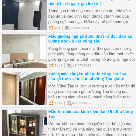
tiện ích, có gợi ý gì cho tôi?
Trong quá trình chọn mua tủ quần áo, hãy đảm
bảo đo và xác định kích thước chính xác của
phòng ngủ của bạn. Điều này sẽ giúp bạn lựa
chọn một mẫu tủ phù hợp với không gian hiện có
804
11/05/2023
tránh việc mua sai kích thước và lãng phí không
Mẫu giường ngủ gỗ được thiết kế độc đáo tại
gian
xưởng mộc Bà Rịa Vũng Tàu
Mang không gian thoải mái thư giãn cho những
phút giây căng thẳng đau đầu cần lắm một chiếc
giường ngủ êm ái chất lượng hỗ trợ giấc ngủ của
bạn và gia đình được ngon lành hơn.
1449
18/07/2022
Xưởng mộc chuyên nhận thi công các loại
cửa gỗ theo yêu cầu tại Vũng Tàu giá rẻ
Mộc Vũng Tàu là đơn vị xưởng trực tiếp nhận thi
công các loại cửa gỗ tại Vũng Tàu không qua
khâu trung gian nên quý khách hàng hoàn toàn
yên tâm về chất lượng sản phẩm cũng như giá
1517
05/05/2022
cả sẽ tốt nhất trên thị trường tại nơi bạn đang
Mẫu tủ rượu cửa kính hiện đại ở Bà Rịa Vũng
sinh sống.
Tàu
Với sự kết hợp hoàn hảo giữa thiết kế hiện đại,
tính thẩm mỹ và khả năng bảo quản rượu vượt
trội, tủ rượu cửa kính hiện đại không chỉ là một